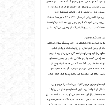
ستعاره های ادبیات پیشگویانه [۳] مسلمانان می پردازد که مورد بی توجهی قرار گرفته است. بر اساس
ت تا ارتش نیرومندی در اختیار او قرار داده، او را
ادبیات رمزی زرتشتی و در روایات مکاشفه ای و
پیشگویانه مسلمانان پی می گیرد. این استعاره رمزگونه سرانجام با قیام یحیی بن عبدالله زیدی در سال ۱۷۶/ ۷۹۲ بر ضد خلافت
 بررسی می شود که قیام یحیی بن عبدالله چگونه به
ه شخصیت یحیی و قیامی که او رهبری می کرد، تأثیر
عبدالله، طالقان.
ه به صورت های مختلف در ژانر پیشگوییهای اسلامی
که از زبان همراهان او روایت شده و یا در قالب
های رمزآلودی برای خوانندگان امروز در پرده ابهام
همه، زمانی که بتوانیم با کمی اطمینان به ریشه های
 احساساتی می گشایند که بی وجود آنها تاریخ از
و و نوشته های رمزی از سوی دیگر و به عبارت بهتر
نی ایجاد می شود که می تواند پرده های حائل میان
ه های رمزی می پردازد. این استعاره مبهم و بی
تظار او خواهد بود. این استعاره بیشتر در روایات
نمونه هایی از آن به چشم می خورد. در ادامه، تحلیل
قاله به جستجوی ریشه استعاره «گنجینه های طالقان»
ادث مربوط به قیام امام زیدی، یحیی بن عبدالله