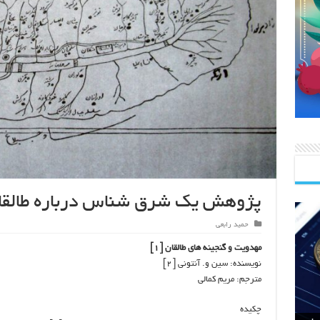
پژوهش یک شرق شناس درباره طالقان
حمید رابعی
مهدویت و گنجینه های طالقان [۱]
نویسنده: سین و. آنتونی [۲]
مترجم: مریم کمالی
چکیده