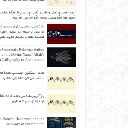
اُعیذُ نَفسی وَ أهلی وَ مالی وَ وُلدی، و جَمیعَ ما تَلحَقُهُ عِنایتی
جَمیعَ نِعَمِ اللّهِ عِندی، بِبِسمِ اللّهِ الرَّحمنِ الرَّحیمِ.
بازخوانی تحلیلی تابلوی «بسم الل
الرحمن الرحیم» اثر حمید رابعی؛ 
هندسه نقطه تا تجسم حدیث ثقلی
 Geometric Reinterpretation
of the Divine Name “Allah”:
 Calligraphy to Architecture
إعادة التشكيل الهندسي لكلمة الج
«الله»؛ من فن الخط إلى العمارة
بازآفرینی هندسی کلمه جلاله «الل
از خوشنویسی تا معماری
an, Satoshi Nakamoto, and the
Gateways of Power in the