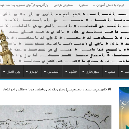
ارتباط با دانش آموزان
مشاوره
سفارش طراحی
بازآفرینی قرآنهای منسوب به ائمه اطهار
ست
علمی
شهرسازی
مشهد
اقتصادی
خودرو
بین الملل
خانه
سپس
حمید رابعی
سپس
پژوهش یک شرق شناس درباره طالقان آخرالزمان