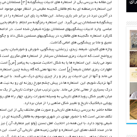
اتکلیفی مالکان اراضی شاهنامه ۳۵
ری
رای
این مقاله به بررسی یکی از ا
این استعاره درمنطقه ای به نام طالقان گنجینه عظیمی در انتظار مهدی موعود اس
در آخرین نبرد در برابر شر یاری رساند. این مقاله رد پای این استعاره را در 
عباسی وارد ادبیات پیشگوییهای مسلمانان بویژه شیعیان شده است. در ادامه
کارکرد استعاره «گنجینه های طالقان» در پیشگوییهای مسلمین شکل داد و چگون
عمیق و مانا بر پیشگویی های امامی گذاشت.
واژه های کلیدی: شیعه، زیدی، زرتشتی، پیشگویی، شورش و شورشیان، یحیی بن 
پرواضح است که ادبیات رمزی مسلمانان سرشار از استعاره های مکرری است ک
نمود می یابند. این استعاره ها یا به شکل احادیث منسوب به پیامبر [ص] است 
اظهارات رمزی امامان شیعه [ع] است. نه تنها معنی که گاه ریشه چنین استعاره 
می ماند و آنها از این ادبیات پر رمز و راز چیزی زیادی درک نمی کنند. با این 
آنها نزدیک شویم، این استعاره ها در پیش چشم مورخ روزنه ای رو به نیت ها و
درک بسیاری از معانی عاجز می ماند. بدین ترتیب میان حوادث تاریخی از یک س
میان تغییر شکل رویدادهای تاریخی به وسیله تصورات رمزی، چهار راه های روش
پویایی دیالکتیک تاریخ و تغییر شکل مذهبی را از میان بردارد.
مقاله حاضر به بررسی ریشه های تاریخی و صورت های مختلف یکی از این استعار
تکلف مدعی است که با حضور مهدی، در شهری موسوم به طالقان گنجینه ای در ان
شیعی وجود دارد، با این همه در احادیث اهل تسنن (ولو غیر متعارف آن ) نیز 
ما در صدد کشف معنای این استعاره و اولین زمینه های تاریخی آن است. این م
در تحولات مذهبی نیمه دوم قرن دوم هجری/ هشتم میلادی بویژه نقش آن در حو