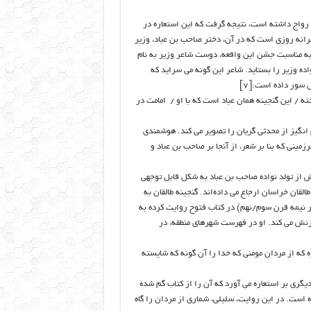
 توان از اشاره شاعر به استعاره گنجینه های طالقان که از سال ۳۷۷/۹۸۷ رواج داشته است، نتیجه گرفت که این استعاره در
 شاعرانه روزی است که در آن، دختر صاحب بن عباد، وزیر
ی ری، از ابوالحسین علی بن حسین الاطروش صاحب فرزند پسر شد.[۵] به مناسبت جشن این واقعه، دوست شاعر وزیر به نام
 تولد نواده وزیر را بستاید. شاعر این گونه می سراید که
 سور داده است:[۷]
ته / این گنجینه همان عباد است که با او / امامت در
م انگیز از محدثی گریان را تصویر می کند. هوشمندی
ینی که بنا بر شعر، از آنجا بر صاحب بن عباد و
یش از تولد نواده صاحب بن عباد به شکل قابل توجهی
ان خراسان ارجاع می داده‌اند. گنجینه طالقان به
ر نیمه قرن سوم/نهم) در کتاب فتوح روایت کرده به
زنش می کند. او در فهرست شهرهای منطقه، در
قره که از مردان مومنی که خدا را آن گونه که شایسته
کمی پس از ابن اعثم گواه دیگری بر استعاره می آورد که آن را از کتاب گم شده
 قرن ۴ هجری/ ۹ میلادی) استخراج کرده است. در این روایت، سلیلی، شماری از مردان را گاه