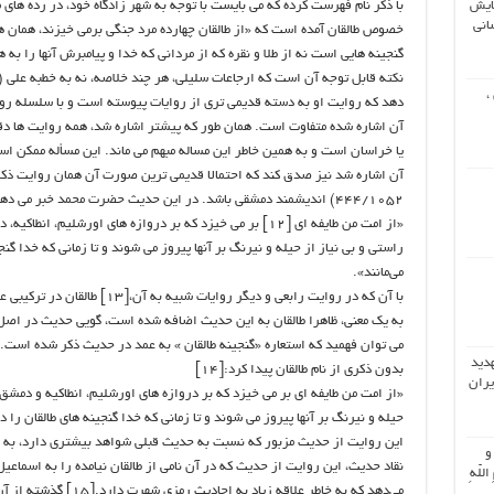
ایش
با ذکر نام فهرست کرده که می بایست با توجه به شهر زادگاه خود، در رده های
انی
خصوص طالقان آمده است که «از طالقان چهارده مرد جنگی برمی خیزند، همان ها
گنجینه هایی است نه از طلا و نقره که از مردانی که خدا و پیامبرش آنها را به ه
نکته قابل توجه آن است که ارجاعات سلیلی، هر چند خلاصه، نه به خطبه علی (
،
دهد که روایت او به دسته قدیمی تری از روایات پیوسته است و با سلسله روای
آن اشاره شده متفاوت است. همان طور که پیشتر اشاره شد، همه روایت ها دقیقا
یا خراسان است و به همین خاطر این مساله مبهم می ماند. این مسأله ممکن اس
آن اشاره شد نیز صدق کند که احتمالا قدیمی ترین صورت آن همان روایت ذک
۴۴۴/۱۰۵۲) اندیشمند دمشقی باشد. در این حدیث حضرت محمد خبر می دهد که:[۱۱]
«از امت من طایفه ای [۱۲] بر می خیزد که بر دروازه های اورشلیم،
راستی و بی نیاز از حیله و نیرنگ بر آنها پیروز می شوند و تا زمانی که خدا گنج
می‌مانند».
با آن که در روایت رابعی و دیگر روا
به یک معنی، ظاهرا طالقان به این حدیث اضافه شده است، گویی حدیث در اصل
می توان فهمید که استعاره «گنجینه طالقان » به عمد در حدیث ذکر شده است. ب
هدید
بدون ذکری از نام طالقان پیدا کرد:[۱۴]
یران
«از امت من طایفه ای بر می خیزد که بر دروازه های اورشلیم، انطاکیه و دمشق و
حیله و نیرنگ بر آنها پیروز می شوند و تا زمانی که خدا گنجینه های طالقان را د
این روایت از حدیث مزبور که نسبت به حدیث قبلی شواهد بیشتری دارد، به ا
 و
اللّهِ
می‌دهد که به خاطر علاقه ز