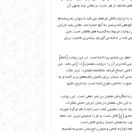
های مختلف از هر حدیث بر معانی چند وجهی آن
یا جزئیات کافی فراهم نمی کند تا بتوان به ریشه ها
کوتاهی که پیشتر به آنها اشاره شد، معانی بلند تاریخی
ن روایات مربوط به گنجینه های طالقان است. متن
 که در ادامه می آوریم، بیشترین قابلیت برای
سوب به جعفر بن صادق پرداخته است. در این روایت [امام]
جعفر صادق [ع] با جزئیات دقیق و قابل توجه به مکاشفه آینده می پردازد، روایتی که ترنر آن را «روایت مفضل»[۱۸] می نامد. من
 کمی اصلاح کردم: «مکاشفه مفضل». ترنر نکات
 می آید بیشتر برای تکمیل یافته‌های ترنر آمده و به
به صورت شاخص مطرح شده است، به تاریخ دقیق
ن با شاگردش مفضل بن عمر جعفی است. این روایت
ا این حال، مفضل در میان جریان اصلی تفکرات
د ادبیات تعلیمی غُلات است که با نام او گره خورده
عفر صادق [ع] قائل است، و او را صمیمی ترین باب امام
وب به مفضل اعتبار زیادی قائل است.
عه دوازده امامی و متون رایج میان نصیریه تقسیم