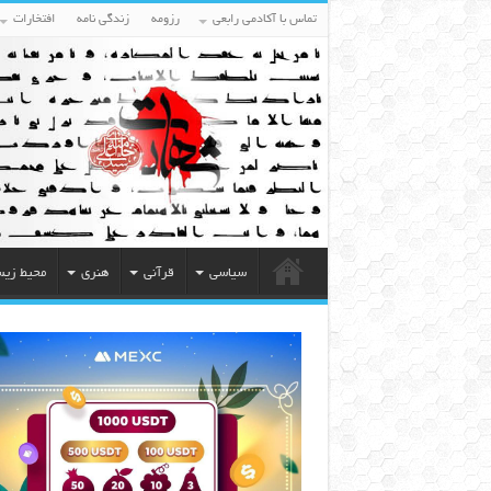
تماس با آکادمی رابعی
رزومه
زندگی نامه
افتخارات
سیاسی
قرآنی
هنری
محیط زی