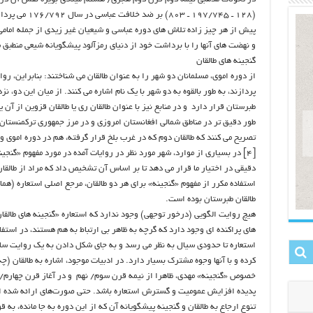
(۱۲۸ ـ ۱۹۷/۷۴۵ ـ
پیش از هر چیز زاده تلاش های دوره عباسی و شیعیان غیر زیدی از جمله امامی 
و نهضت های آنها را با برداشت خود از دنیای رمزآلود پیشگویانه شیعی منطبق 
گنجینه های طالقان
از دوره اموی، مسلمانان دو شهر را به عنوان طالقان می شناختند: بنابراین، رو
پردازند، به طور بالقوه به دو شهر با یک نام اشاره می کنند. از میان این دو، 
طبرستان قرار دارد و در منابع نیز با عنوان طالقان ری یا طالقان قزوین از آن
طور دقیق تر در مناطق شمالی افغانستان امروزی و در مرز جمهوری ترکمنستان، 
تصریح می کنند که طالقان دوم که در غرب بلخ قرار گرفته، هم در دوره اموی و
[۴] در بسیاری از موارد، شهر مورد نظر در روایات آمده در مورد مفهوم «گنج
دقیقی در اختیار ما قرار می دهد تا بر اساس آن تشخیص داد که مراد از طالقان
استفاده مکرر از مفهوم «گنجینه» برای هر دو طالقان، مرجع اصلی استعاره (هما
طالقان طبرستان بوده است.
هیچ روایت الگویی (درخور توجهی) وجود ندارد که استعاره «گنجینه های طالقا
های پراکنده ای وجود دارد که گرچه به ظاهر بی ارتباط به هم هستند، در استفا
استعاره تا حدودی سیال به نظر می رسد و به جای شکل دادن به یک روایت سا
کرده و با آنها وجوه مشترک بسیار دارد. در ادبیات موجود، اشاره به طالقان (چ
خصوص «گنجینه» مهدی، ظاهرا از نیمه قرن سوم/ نهم و در آغاز قرن چهارم/
پدیده افزایش عمومیت و گسترش استعاره باشد. حتی صورت‌های ارائه شده از ا
تنوع ارجاع به طالقان و گنجینه پیشگویانه آن که از این دوره به جا مانده، به