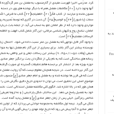
کرد. مدرّسی اخیرا فهرست مفیدی از آثارمنسوب به مفضل بن عمر گردآورده که
آنها وجود دارد.[۲۰] مکاشفات مفضل همراه با دیگر نوشته های وی، د
سمات (یا شبور)،[۲۴] و الوصیه[۲۵]. آن دست در آثاری 
مواردی وجود دارد که از نظر امامان غلو به حساب می آید، از جمله بحث درب
د به
الرسالات مفضلیه[۲۹] است.
با وجود آثار قابل توجهی که به مفضل بن عمر نسبت داده می شود، احتمال زیا
نویسنده بیشتر این آثار باشد. برای بسیاری از این آثار نام مفضل تنها به عن
Fro
رساله های ساختگی است که به نام یکی از شاگردان بحث برانگیز جعفر صادق (
حوزه بویژه بعد از انتشار اثر برجسته هالم تحقیقات گسترده ای صورت گرفته
این آثار نپرداخته است. در نتیجه همچنان معلوم نیست که آیا روایت مفضل م
ه
است که طی قرن ها نوشته شده و به مفضل و امام جعفر صادق [ع] منسوب شده
موضوع اصلی این تحقیق است، می توان تا حدودی تاریخ دقیق نگارش متن را ت
همان طور که در بالا اشاره شد، الگوی کلی مکاشفه مفضل استدلالی است: نخس
خود به تفصیل پاسخ می دهد. این ساختار، شکل پارادیمی ( و نه لزوما تعریفی)
شاخص رمزآمیز، خیلی پس از زمان جعفر صادق [ع] و مفضل پدید آمده است. غیب
یف
شکل می گیرد. نیمه اول مکاشفه به مجموعه حوادثی می پردازد که از اولین لحظ