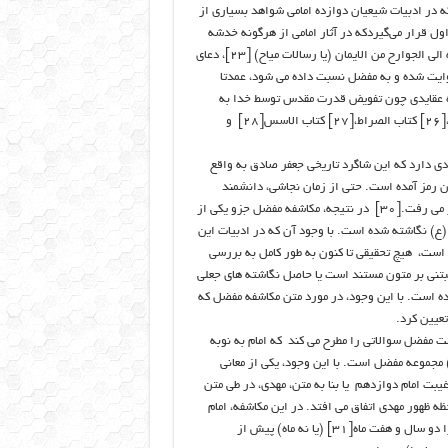
 در ادبیات شیعیان دوازده امامی شواهد بسیاری از
ر دسته اول قرار می‌گیردکه در آثار امامی از هرگونه خدشه
مصون مانده و عبارتند از: کتاب فکّر[۲۱]، الاهلیلجه[۲۲]، کتاب ما فترض ا لله الی الجوارح من الایمان (یا رسالات میاح) [۲۳]، دعای
که توسط نُصیریه روایت شده و به مفضل نسبت داده می شود، عمدتا
اره عقایدی چون تفویض قدرت مقدس توسط خدا به
امامان، تناسخ روح و کیهان شناسی عرفانی؛ این آثار شامل کتاب الهفت و الاظله،[۲۶] کتاب الصراط،[۲۷] کتاب الاسس[۲۸] و
دی دارد که این شاگرد تاریخی جعفر صادق به واقع
وان رمز آمده است. حتی از زمان نجاشی، دانشمند
شیعی (وفات ۴۵۰/۱۰۵۸ ـ ۹) بیشتر این رسالات جعلی و غیر واقعی به شمار می رفت.[۳۰] در نتیجه، مکاشفه مفضل جزو یکی از
ع) نگاشته شده است. با وجود آن که در ادبیات این
 است، هیچ تحقیقی تا کنون به طور کامل به بررسی
بتنی بر متون مستند است یا حاصل نگاشته های جعلی
 است. با این وجود، در مورد متن مکاشفه مفضل که
عیین کرد.
ت مفضل سوالاتی را مطرح می کند که امام به نوبه
 مجموعه مفضل است. با این وجود، یکی از معانی
ت امام دوازدهم یا بنا به متن، مهدی، در طی متن
ه ظهور مهدی اتفاق می افتد. در این مکاشفه، امام
جعفر صادق تا آنجا پیش می رود که تاریخ تولد مهدی را پیش گویی کرده و آن را دو سال و هفت ماه[۳۱] (یا نه ماه) پیش از