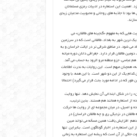
 ۸۰۳) بر ضد خلافت عباسی در سال ۱۷۶/۷۹۲ می پردازد. اهمیت این استعاره در ادبیات رمزی مسلمانان
ها بود تا جاذبه های روحانی و محبوبیت مدعیان زیدی
سازند.
ایت هایی که به مفهوم «گنجینه های طالقان» می
نزدیک ترین شهر به بغداد، طالقانی است که در سرزمین
 یاد می شود. در مناطق شرقی تر در ایالت خراسان و به
دومین طالقان قرار دارد. جغرافی دانان دوره میانه
 هم عباسی، جزو منطقه مرو الرود به حساب می آمد.
ینه» همچنان مبهم است. این روایات به ندرت اطلاعات
 کدام یک از این دو شهر است. با این همه، با وجود
ن طور که در ادامه مورد بحث قرار می گیرد) احتمالا
ن» را در شکل ابتدائی آن نمایش دهد. تنها روایت
ده از استعاره همانند هم هستند. بدین ترتیب،
ده و اصیل، در میان مجموعه ای از روایت ها حرکت
ه طالقان در نزدیکی ری و چه طالقان خراسان) در
دهم افزایش یافت؛ همین مسأله می تواند مبین
ین استعاره در اخبار گوناگون است. بنابراین تنها
 قوت حاکی از آن است که ریشه این استعاره به زمانی