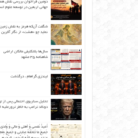
دومین فراخوان بررسی نقش هم
جهانی اربعین در توسعه علوم انس
شگفت آن‌که هرمز به نقش زمین 
نماید چو «هشت» از نگار آفرین
سال‌ها بلاتکلیفی مالکان اراضی
شاهنامه ۳۵ مشهد
لیندزی گراهام ، درگذشت
تحلیل سناریوی احتمالی پس از ت
دونالد ترامپ به خاطر ترورعلیه ا
اُعیذُ نَفسی وَ أهلی وَ مالی وَ وُلدی
جَمیعَ ما تَلحَقُهُ عِنایتی و جَمیعَ نِعَمِ 
عِندی بِبِسمِ اللّهِ الرَّحمنِ الرَّحیمِ