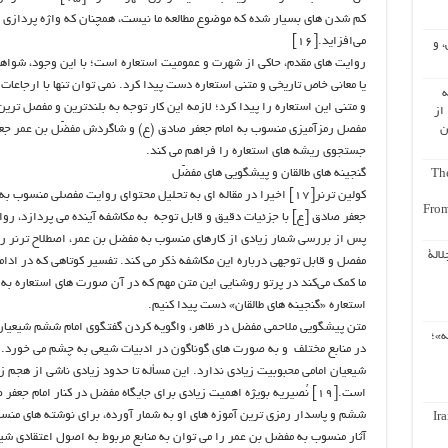
کم شدن های بسیار شده که موضوع مطالعه ما نیست، همچنان که واژه پردازی 
می‌افزاید.[۱۶]
، و
روایت های مقدم، حاکی از شهرت و عمومیت استعاره است؛ با این وجود، شواهد 
یا معانی خاص تاریخی و متنی استعاره دست پیدا کرد. نمی توان تنها با ارجاعات 
ه
و متنی این استعاره را پیدا کرد؛ لازمه این کار توجه به بلندترین و مفصل تری
از
ن
مفصل رمزآمیزی منسوب به امام جعفر صادق (ع) و شاگردش مفضّل بن عمر جعفی
جستجوی ریشه های استعاره را فراهم می کند.
گنجینه های طالقان و پیشگویی های مفضّل
The
کولین ترنر[۱۷] اخیرا در مقاله ای به تحلیل محتوای روایت مفصلی من
From
پس از بررسی شمار زیادی از کارهای منسوب به مفضل بن عمر، اصطلاح ترنر را
لالة
مفصل و قابل توجهی درباره این مکاشفه ذکر می کند. تفسیر کوتاهی که در ادامه
ما کمک می‌کند در پرتو روشنایی این متن مهم که در آن صورت های استعاره 
استعاره «گنجینه های طالقان» دست پیدا کنیم.
متن پیشگویی ملاحمی مفضل در ظاهر، واگویه کردن گفتگوی امام ششم شیعیا
ه»؛
در منابع مختلف و به صورت های گوناگون در ادبیات شیعی به چشم می خورد. ب
شیعیان امامی محبوبیت زیادی ندارد. این مسأله تا حدود زیادی ناشی از هجم زیا
است.[۱۹] نُصیریه بویژه اهمیت زیادی برای جایگاه مفضل در کنار امام ج
ششم و پاسدار رمزی ترین آموزه های او به شمار آورده، برای نوشته های منس
Ir
آثار منسوب به مفضل بن عمر را می توان به منابع مربوط به اصول اعتقادی شی