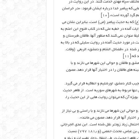
 مختلف سپاه مهدی خدمت کنند. در این روایت در
یی که پیامبر خدا درباره ایشان فرمود: «در خراسان
م گرد آورده است».[۱۰]
ع) که به حدیث پیامبر (ص) است، بنابراین نشان می
ات آمده در خطبه علی که در کتاب فتوح ابن اعثم به
 عنوان نمی کنند که منظور آنها، طالقان طبرستان و
ت در مورد حدیث آمده در روایت سلیلی که در بالا به
ر شده در «فضائل الشام و دمشق» الربعی (وفات.
 انطاکیه، دمشق و طالقان و حوالی این شهرها می تازند و با
ینه های طالقان را در اختیار آنها قرار دهد، مصون
یات شبیه به آن،[۱۳] طالقان در ترکیبی عجیب کنار دمشق، اورشلیم و انطاکیه قرار می گیرد.
 تنها مربوط به شهرهای سوریه است. از ظاهر حدیث
ویژه آن که می‌توان روایت هایی از این حدیث را،
 حوالی این شهرها می تازند و با راستی و بی نیاز از
ر اختیار آنها قرار دهد، مصون می مانند».
حتمال زیاد زودتر نقل شده است. ابن عدی الجرجانی
نقاد حدیث، این روایت از حدیث که در آن نامی از طالقان نیامده را به اسماعیل بن عباس، محدث حمصی (و.۱۸۱٫ ۷۹۷) نسبت
یاد به احادیث رمزی شهرت دارد.[۱۵] گذشته از آن، ظاهرا حدیث در طی انتقال دچار تغییرات و زیاد و