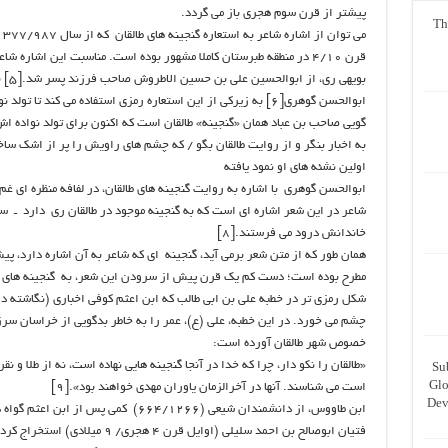
پیشتر از قرن سوم هجری باز می گردد.
Th
می
قرن ۴/۱۰ در منطقه طبرستان کاملا مشهور بوده است. مناسبت این اشاره
بویه
ابوالحسن گوهری[۶] به زیرکی از این استعاره رمزی استفاده می کند تا
گویی صاحب بن عباد همان «گنجینه» طالقان است که اکنون برای تولد نواده اش
به اخبار بنگر و از روایت طالقان بگو / که چشم های راویش را پر از اشک ساخ
اولین نشئه های او نمود یافته
ابوالحسن گوهری با اشاره به روایت گنجینه های طالقان، در لفافه منظره ای غ
شاعر در این شعر اشاره ای است که به گنجینه موجود در طالقان ری دارد ـ سرزم
خاندانش درود می فرستند.[۸]
همان طور که از متن شعر برمی آید، گنجینه ای که شاعر به آن اشاره دارد، پ
مطرح بوده است؛ دست کم یک قرن پیش از سرودن این شعر، به گنجینه های طالق
شکل رمزی تر در خطبه علی بن ابی طالب که ابن اعثم کوفی اخباری (نگاشته د
چشم می خورد. در این خطبه، علی (ع)، عمر را به خاطر بدگویی از خراسان سر
خصوص شهر طالقان آورده است:
«طالقان را نکو دار، چرا که خدا در آنجا گنجینه هایی نهاده است، نه از طلا و ن
Su
Glo
است می شناسند. آنها در آخرالزمان یاوران مهدی خواهند بود».[۹]
Dev
ابن طاووس، از دانشمندان شیعی (۶۶۴/۱۲۶۶) 
فتیان ابوصالح بن احمد سلیلی (اوایل