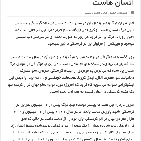
انسان هاست
اقتصادی
,
حمید رابعی
,
محیط زیست
آمار میزان مرگ و میر و علل آن در سال ۲۰۲۰ نشان می دهد گرسنگی بیشترین
دلیل مرگ انسان هاست و کرونا در جایگاه ششم قرار دارد این در حالی است که
اخبار روزانه مرگ بر اثر کرونا هر روز به صورت لحظه ای در سراسر دنیا منتشر
میشود و هیچکس از مرگهای بر اثر گرسنگی با خبر نمیشود
روز گذشته اینفوگرافی مربوط به میزان مرگ و میر و علل آن در سال ۲۰۲۰ منتشر
شد که بازتاب زیادی در شبکه های اجتماعی داشت. در این اینفوگرافی از عوامل مرگ
انسان یاد شده که می توان به مواردی از جمله: گرسنگی، سرطان، سوء مصرف
دخانیات، سوء مصرف الکل، ایدز، کرونا، تصادفات، خودکشی و … نام برد. با دیدن این
اینفوگرافی متوجه می شویم که کرونا که امروزه مورد توجه تمام جهان قرار گرفته تنها
یک هفتم گرسنگی در جهان کشته به همراه داشته است.
امروز درباره این علت ها بیشتر نوشته ایم. مرگ بیش از ۱۰ میلیون نفر بر اثر
گرسنگی: شاید باورش سخت باشد اما در سال ۲۰۲۰ بیش از ۱۰ میلیون و ۴۹۲
هزار نفر در جهان بر اثر گرسنگی جان خود را از دست دادند در حالی که طبق
گزارش‌های فائو سالانه بیش از یک سوم از مواد غذایی تولید شده توسط انسان (بر
مبنای محتوای کالریک آن) به هدر می‌رود. تخمین زده می‌شود که تولید این میزان از
غذای هدررفته در هر سال متضمن کشت در ۱۹۸ میلیون کیلومتر مربع از اراضی