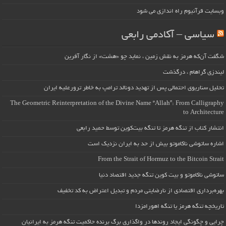
وبسایت قرآنیوم راه اندازی می شود
سیاسی – آکادمی رابعی
شگفت آن‌که هرمز به نقش زمین ، نماید چو «هشت» از نگار آفرین
لیندزی گراهام ، درگذشت
تحلیل سناریوی احتمالی پس از تهدید دونالد ترامپ به خاطر ترورعلیه ایران
The Geometric Reinterpretation of the Divine Name “Allah”: From Calligraphy
to Architecture
انتشار کتاب از تنگه هرمز تا تنگه بیت‌کوین توسط حمید رابعی
اشاره ساتوشی ناکاموتو بیش از حد به ایران نزدیک است
From the Strait of Hormuz to the Bitcoin Strait
ساتوشی ناکاموتو و بیت کوین تنگه جدید اقتصاد دنیا
بهره‌برداری اقتصادی از نارضایتی مردم و تبدیل اعتراض به کد تخفیف
تاریخچه تنگه هرمز یا تنگه اهورامزدا
چرایی و چگونگی ایجاد روندها در واگذاری برگ برنده حاکمیت تنگه هرمز به ایرانیان