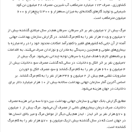
کشاورزی ، صرف ۱۷۳ میلیارد مترمکعب آب شیرین، مصرف ۲۸ میلیون تن کود
شیمیایی و تولید گازهای گلخانه‌ای به میزان سه‌هزار و ۳۰۰ تا پنج‌هزار و ۶۰۰
میلیون مترمکعب است.
مرگ بیش از ۷ میلیون نفر بر اثر سرطان: سرطان هم در سال میلادی گذشته بیش از
۷ میلیون و ۷۰۵ هزار نفر را به کام مرگ کشاند. در گزارش سازمان بهداشت جهانی
آمده از آن جایی که کشورهای فقیر یا کم‌درآمد امکانات محدود خود را در راه مبارزه با
بیماری‌های عفونی و همچنین رسیدگی به مادران و نوزادان صرف می‌کنند، به اقدامات
و برنامه‌های لازم با هدف مبارزه با سرطان توجه چندانی نمی‌شود. مرگ بیش از
۷میلیون نفر بر اثر الکل و دخانیات: در سالی که گذشت مصرف سوء دخانیات بیش از
۴ میلیون و ۶۹۰ هزار نفر را به کام مرگ کشاند و سوء مصرف الکل و خوردن
مشروبات تقلبی هم بیش از ۲ میلیون و ۳۴۶ هزار نفر را به کام مرگ کشاند. بر
اساس آخرین آمار سازمان جهانی بهداشت سالانه بیش از ۱۰ هزار میلیارد دلار برای
دخانیات در جهان هزینه می‌شود.
مطابق گزارش بانک جهانی و سازمان جهانی بهداشت بین دو تا سه برابر هزینه مصرف
دخانیات، صرف درمان بیماری‌های ناشی از مصرف آن می‌شود. مرگ بیش از ۱ میلیون
و ۵۷۰ هزار نفر بر اثر ایدز : ایدز هم یکی دیگر از عوامل مرگ و میر بالای انسان ها
در جهان است که در سال گذشته بیش ازیک میلیون و ۵۷۰ هزار نفر را به کام مرگ
کشانده است.