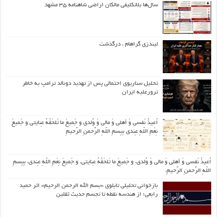
سال‌ها بلاتکلیفی مالکان اراضی شاهنامه ۳۵ مشهد
لیندزی گراهام ، درگذشت
تحلیل سناریوی احتمالی پس از تهدید دونالد ترامپ به خاطر
ترورعلیه ایران
اُعیذُ نَفسی وَ أهلی وَ مالی وَ وُلدی و جَمیعَ ما تَلحَقُهُ عِنایتی و جَمیعَ
نِعَمِ اللّهِ عِندی بِبِسمِ اللّهِ الرَّحمنِ الرَّحیمِ
اُعیذُ نَفسی وَ أهلی وَ مالی وَ وُلدی، و جَمیعَ ما تَلحَقُهُ عِنایتی، و جَمیعَ نِعَمِ اللّهِ عِندی، بِبِسمِ
اللّهِ الرَّحمنِ الرَّحیمِ.
بازخوانی تحلیلی تابلوی «بسم الله الرحمن الرحیم» اثر حمید
رابعی؛ از هندسه نقطه تا تجسم حدیث ثقلین