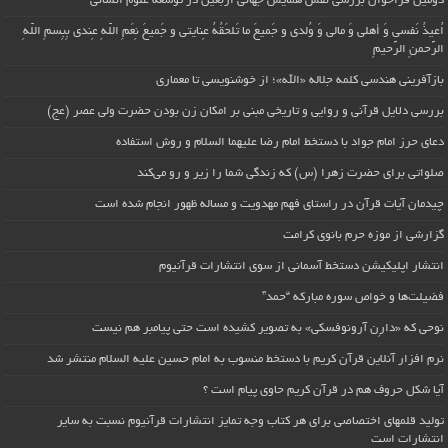
دومین فراخوان بررسی نقش همایش جهانی اربعین در توسعه علوم انسانی
اُعیذُ نَفسی وَ أهلی وَ مالی وَ وُلدی و جَمیعَ ما تَلحَقُهُ عِنایتی و جَمیعَ نِعَمِ اللّهِ عِندی بِبِسمِ اللّهِ
الرَّحمنِ الرَّحیمِ
بازآفرینی هندسی کلمه جلاله «الله»؛ از خوشنویسی تا معماری
بررسی دلایل قرآنی و روایی و تاریخی مبنی بر امکان زن بودن حضرت ولی عصر (عج)
دعای حرز امام جواد با دستخط امام رضا علیهما السلام و روش استفاده
صلواتی برای حضرت زهرا (س) که زندگی شما را زیر و رو می‌کند
چیدمان آیات قرآن در راستای فهم مهدویت و مساله ظهور انجام شده است
گزارشی از موزه حرم بانوی کرامت
انتشار اپلیکیشن دستخط آسمانی از سوی انتشارات قرآنیوم
فضیلت‌ها و خواص سوره مبارکه “حمد”
نوحی که «دارِن آرونوفسکی» به تصویر کشیده است حتی پیامبر هم نیست
نرم افزار آنلاین قرآن کریم با دستخط منسوب به امام حسین علیه السلام منتشر شد
آیا شکل حروف هم در قرآن کریم حاوی پیام است ؟
تولید قلمهای اختصاصی برای هر کتاب وجه تمایز انتشارات قرآنیوم نسبت به سایر
انتشارات است