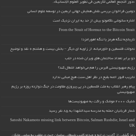
«دور التجمع العالمي للأربعين في تطوير العلوم الإنسانية».
دومین فراخوان بررسی نقش همایش جهانی اربعین در توسعه علوم انسانی
اشاره ساتوشی ناکاموتو بیش از حد به ایران نزدیک است
From the Strait of Hormuz to the Bitcoin Strait
تاریخچه تنگه هرمز یا تنگه اهورامزدا
تحولات فلسطین و خاورمیانه، از زاویه ای دیگر – بخش بیست و هشتم + نقد و توضیح
دو برابر تعداد ساختمان های ویران شده در حلب
رژیم صهیونیستی قبرس را هم می‌خواهد اشغال کند؟
تخریب قبور ائمه بقیع در نظر اهل سنت هیچ مبنایی ندارد
پیام رهبر انقلاب به ملت فلسطین در پی پیروزی مقاومت در جنگ دوازده روزه بر رژیم
صهیونیستی
شلیک ۲۰۰۰ موشک و راکت به صهیونیست‌ها
شمار قربانیان حمله به مدرسه سیدالشهدا به ۸۵ نفر رسید
Satoshi Nakamoto missing link between Bitcoin, Salman Rushdie, Israel and
UK
رمز گشایی از آخرین ترانه و ویدئو کلیپ شیطانی ساسان حیدری ملقب به ساسی مانکن