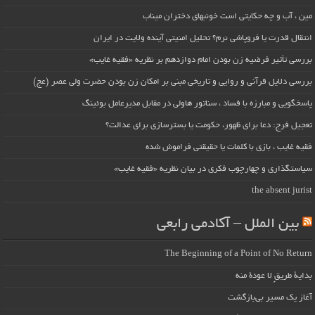
مین ، آب و چه حکایتی است خونبهای دختران میناب
انتقال قدرت یا فروپاشی نرم؟ تحلیل امنیتی آینده ولایت در ایران
بررسی تأثیر فرضیه زن بودن امام دوازدهم بر نظریه «فقیه غایب»
بررسی دلایل قرآنی و روایی و تاریخی مبنی بر امکان زن بودن حضرت ولی عصر (عج)
پاسخگویی و مبارزه با فساد ، سناتور هاولی در مقابل مدیرعامل بوئینگ
تعجیل فرج: دعا برای ظهور، حکومت یا بسترسازی برای عدالت؟
فقیه غایب ، بازی با کلمات یا حقیقتی فراموش شده
سیاستگذاری و چهارچوب فکری در بیان نظریه «فقیه غایب»
the absent jurist
بین الملل – آکادمی رابعی
The Beginning of a Point of No Return
بداية طريقٍ لا عودة منه
آغاز یک مسیر بی‌بازگشت