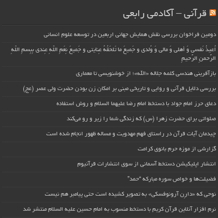
قرآنی – آکادمی رابعی
دومین فراخوان بررسی نقش همایش جهانی اربعین در توسعه علوم انسانی
اُعیذُ نَفسی وَ أهلی وَ مالی وَ وُلدی و جَمیعَ ما تَلحَقُهُ عِنایتی و جَمیعَ نِعَمِ اللّهِ عِندی بِبِسمِ اللّهِ
الرَّحمنِ الرَّحیمِ
بازآفرینی هندسی کلمه جلاله «الله»؛ از خوشنویسی تا معماری
بررسی دلایل قرآنی و روایی و تاریخی مبنی بر امکان زن بودن حضرت ولی عصر (عج)
دعای حرز امام جواد با دستخط امام رضا علیهما السلام و روش استفاده
صلواتی برای حضرت زهرا (س) که زندگی شما را زیر و رو می‌کند
چیدمان آیات قرآن در راستای فهم مهدویت و مساله ظهور انجام شده است
گزارشی از موزه حرم بانوی کرامت
انتشار اپلیکیشن دستخط آسمانی از سوی انتشارات قرآنیوم
فضیلت‌ها و خواص سوره مبارکه “حمد”
نوحی که «دارِن آرونوفسکی» به تصویر کشیده است حتی پیامبر هم نیست
نرم افزار آنلاین قرآن کریم با دستخط منسوب به امام حسین علیه السلام منتشر شد