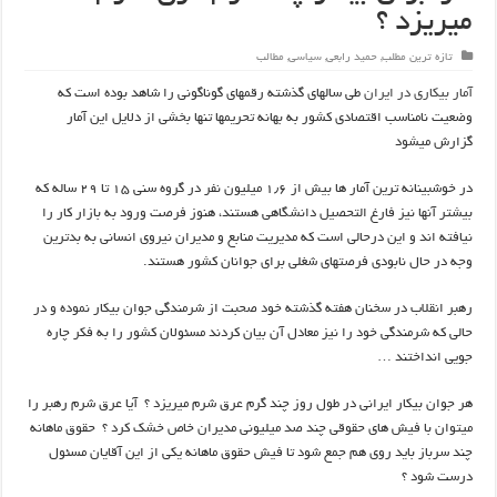
میریزد ؟
تازه ترین مطلب
,
حمید رابعی
,
سیاسی
,
مطالب
آمار بیکاری در ایران
طی سالهای گذشته رقمهای گوناگونی را شاهد بوده است که
وضعیت نامناسب اقتصادی کشور به بهانه تحریمها تنها بخشی از دلایل این آمار
گزارش میشود
در خوشبینانه ترین آمار ها بیش از ۱٫۶ میلیون نفر در گروه سنی ۱۵ تا ۲۹ ساله که
بیشتر آنها نیز فارغ التحصیل دانشگاهی هستند، هنوز فرصت ورود به بازار کار را
نیافته اند و این درحالی است که مدیریت منابع و مدیران نیروی انسانی به بدترین
وجه در حال نابودی فرصتهای شغلی برای جوانان کشور هستند.
رهبر انقلاب در سخنان هفته گذشته خود صحبت از شرمندگی جوان بیکار نموده و در
حالی که شرمندگی خود را نیز معادل آن بیان کردند مسئولان کشور را به فکر چاره
جویی انداختند …
هر جوان بیکار ایرانی در طول روز چند گرم عرق شرم میریزد ؟ آیا عرق شرم رهبر را
میتوان با فیش های حقوقی چند صد میلیونی مدیران خاص خشک کرد ؟ حقوق ماهانه
چند سرباز باید روی هم جمع شود تا فیش حقوق ماهانه یکی از این آقایان مسئول
درست شود ؟