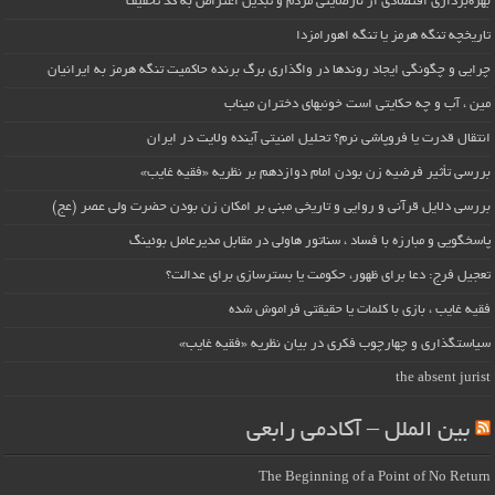
بهره‌برداری اقتصادی از نارضایتی مردم و تبدیل اعتراض به کد تخفیف
تاریخچه تنگه هرمز یا تنگه اهورامزدا
چرایی و چگونگی ایجاد روندها در واگذاری برگ برنده حاکمیت تنگه هرمز به ایرانیان
مین ، آب و چه حکایتی است خونبهای دختران میناب
انتقال قدرت یا فروپاشی نرم؟ تحلیل امنیتی آینده ولایت در ایران
بررسی تأثیر فرضیه زن بودن امام دوازدهم بر نظریه «فقیه غایب»
بررسی دلایل قرآنی و روایی و تاریخی مبنی بر امکان زن بودن حضرت ولی عصر (عج)
پاسخگویی و مبارزه با فساد ، سناتور هاولی در مقابل مدیرعامل بوئینگ
تعجیل فرج: دعا برای ظهور، حکومت یا بسترسازی برای عدالت؟
فقیه غایب ، بازی با کلمات یا حقیقتی فراموش شده
سیاستگذاری و چهارچوب فکری در بیان نظریه «فقیه غایب»
the absent jurist
بین الملل – آکادمی رابعی
The Beginning of a Point of No Return