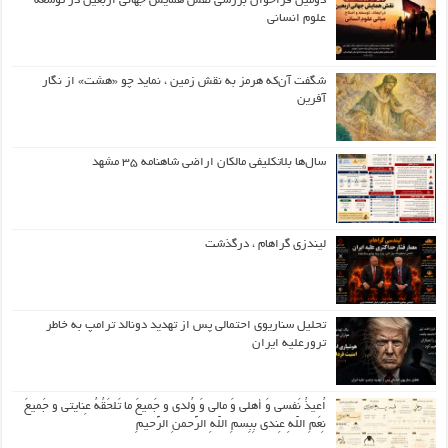
دومین فراخوان بررسی نقش همایش جهانی اربعین در توسعه
علوم انسانی
شگفت آن‌که هرمز به نقش زمین ، نماید چو «هشت» از نگار
آفرین
سال‌ها بلاتکلیفی مالکان اراضی شاهنامه ۳۵ مشهد
لیندزی گراهام ، درگذشت
تحلیل سناریوی احتمالی پس از تهدید دونالد ترامپ به خاطر
ترورعلیه ایران
اُعیذُ نَفسی وَ أهلی وَ مالی وَ وُلدی و جَمیعَ ما تَلحَقُهُ عِنایتی و جَمیعَ
نِعَمِ اللّهِ عِندی بِبِسمِ اللّهِ الرَّحمنِ الرَّحیمِ