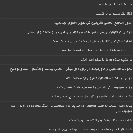
بداية طريقٍ لا عودة منه
آغاز یک مسیر بی‌بازگشت
«دور التجمع العالمي للأربعين في تطوير العلوم الإنسانية».
دومین فراخوان بررسی نقش همایش جهانی اربعین در توسعه علوم انسانی
اشاره ساتوشی ناکاموتو بیش از حد به ایران نزدیک است
From the Strait of Hormuz to the Bitcoin Strait
تاریخچه تنگه هرمز یا تنگه اهورامزدا
تحولات فلسطین و خاورمیانه، از زاویه ای دیگر – بخش بیست و هشتم + نقد و توضیح
دو برابر تعداد ساختمان های ویران شده در حلب
رژیم صهیونیستی قبرس را هم می‌خواهد اشغال کند؟
تخریب قبور ائمه بقیع در نظر اهل سنت هیچ مبنایی ندارد
پیام رهبر انقلاب به ملت فلسطین در پی پیروزی مقاومت در جنگ دوازده روزه بر رژیم
صهیونیستی
شلیک ۲۰۰۰ موشک و راکت به صهیونیست‌ها
شمار قربانیان حمله به مدرسه سیدالشهدا به ۸۵ نفر رسید