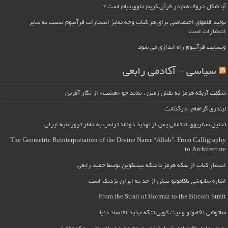
آیا شکل حروف هم در قرآن کریم حاوی پیام است ؟
تولید قلمهای اختصاصی برای هر کتاب وجه تمایز انتشارات قرآنیوم نسبت به سایر
انتشارات است
وبسایت قرآنیوم راه اندازی می شود
سیاسی – آکادمی رابعی
شگفت آن‌که هرمز به نقش زمین ، نماید چو «هشت» از نگار آفرین
لیندزی گراهام ، درگذشت
تحلیل سناریوی احتمالی پس از تهدید دونالد ترامپ به خاطر ترورعلیه ایران
The Geometric Reinterpretation of the Divine Name “Allah”: From Calligraphy
to Architecture
انتشار کتاب از تنگه هرمز تا تنگه بیت‌کوین توسط حمید رابعی
اشاره ساتوشی ناکاموتو بیش از حد به ایران نزدیک است
From the Strait of Hormuz to the Bitcoin Strait
ساتوشی ناکاموتو و بیت کوین تنگه جدید اقتصاد دنیا