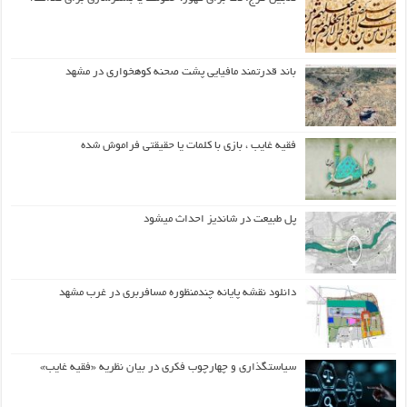
باند قدرتمند مافیایی پشت صحنه کوهخواری در مشهد
فقیه غایب ، بازی با کلمات یا حقیقتی فراموش شده
پل طبیعت در شاندیز احداث میشود
دانلود نقشه پایانه چندمنظوره مسافربری در غرب مشهد
سیاستگذاری و چهارچوب فکری در بیان نظریه «فقیه غایب»