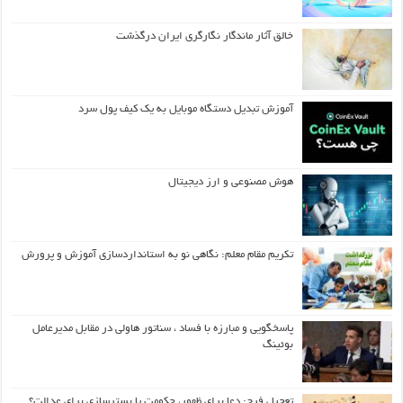
خالق آثار ماندگار نگارگری ایران درگذشت
آموزش تبدیل دستگاه موبایل به یک کیف‌ پول سرد
هوش مصنوعی و ارز دیجیتال
تکریم مقام معلم: نگاهی نو به استانداردسازی آموزش و پرورش
پاسخگویی و مبارزه با فساد ، سناتور هاولی در مقابل مدیرعامل
بوئینگ
تعجیل فرج: دعا برای ظهور، حکومت یا بسترسازی برای عدالت؟