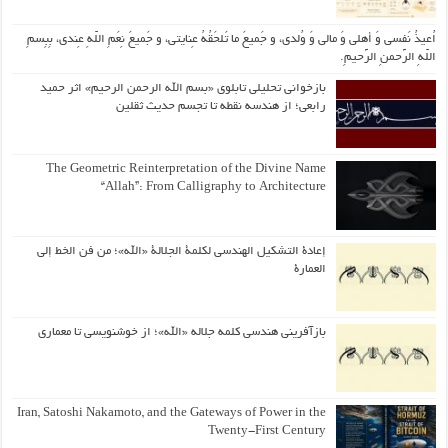
اُعیذُ نَفسی وَ أهلی وَ مالی وَ وُلدی، و جَمیعَ ما تَلحَقُهُ عِنایتی، و جَمیعَ نِعَمِ اللّهِ عِندی، بِبِسمِ
اللّهِ الرَّحمنِ الرَّحیمِ.
بازخوانی تحلیلی تابلوی «بسم الله الرحمن الرحیم» اثر حمید
رابعی؛ از هندسه نقطه تا تجسم حدیث ثقلین
The Geometric Reinterpretation of the Divine Name
“Allah”: From Calligraphy to Architecture
إعادة التشكيل الهندسي لكلمة الجلالة «الله»؛ من فن الخط إلى
العمارة
بازآفرینی هندسی کلمه جلاله «الله»؛ از خوشنویسی تا معماری
Iran, Satoshi Nakamoto, and the Gateways of Power in the
Twenty-First Century