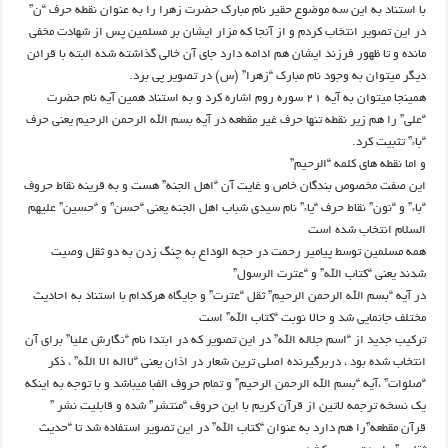
با استناد به این سه موضوع حقیر نام مبارک حضرت زهرا را به عنوان نقطه حرف “ن”
در این تصویر انتخاب کردم و از آنجا که مزار ایشان بر مسلمین پس از شهادت مخفی
مانده و تا ظهور فرزند ایشان هم ادامه دارد جای آن خالی گذاشته شده البته با قرائن
دیگر میتوان به وجود نام مبارک “زهرا” (س) در تصویر پی برد.
همینجا میتوان به آیه ۲۱ سوره روم اشاره کرد و به استناد همین آیه نام حضرت
“علی” را هم زیر نقطه تنها حرف غیر مقطعه در آیه بسم الله الرحمن الرحیم یعنی حرف
“باء” تثبیت کرد.
و اما نقطه های کلمه “الرحیم”
این صفت مخصوص بندگان خاص و غایت آن “اهل الجنه” هست و به قرینه نقاط حروف
“باء” و “نون” نقاط حرف “یاء” نام سیدی شباب اهل الجنه یعنی “حسن” و “حسین” علیهم
السلام انتخاب شده است
همه مسلمین توسط پیامیر رحمت در حجه الوداع به چنگ زدن به دو ثقل وصیت
شدند یعنی “کتاب الله” و “عترت الرسول”
در آیه “بسم الله الرحمن الرحیم” ثقل “عترت” و جایگاه هرکدام با استناد به احادیث
مختلف جانمایی شد و حالا نوبت “کتاب الله” است
ترکیب جدید از “اسم جلاله الله” در این تصویر که در ابتدا نام “نگارش علیا” برای آن
انتخاب شده بود ، دربرگیرنده اصلی ترین شعار در اذان یعنی “لااله الا الله” ، ذکر
“صلوات” ،آیه “بسم الله الرحمن الرحیم” و تمام حروف الفبا میباشد و با توجه به اینکه
یک نسخه ترجمه لاتین از قرآن کریم با این حروف “منتشر” شده و قابلیت نشر ”
قرآن مقطعه”را هم دارد به عنوان “کتاب الله” در این تصویر استفاده شد تا “حدیث