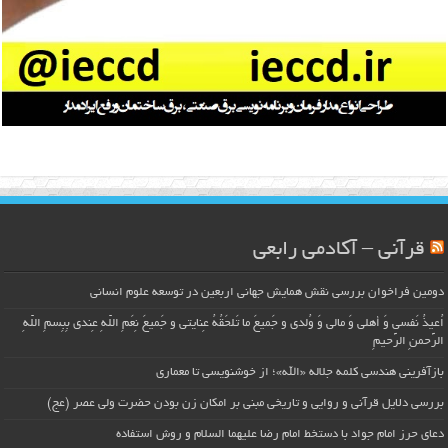
قرآنی – آکادمی رابعی
دومین فراخوان بررسی نقش همایش جهانی اربعین در توسعه علوم انسانی
اُعیذُ نَفسی وَ أهلی وَ مالی وَ وُلدی و جَمیعَ ما تَلحَقُهُ عِنایتی و جَمیعَ نِعَمِ اللّهِ عِندی بِبِسمِ اللّهِ
الرَّحمنِ الرَّحیمِ
بازآفرینی هندسی کلمه جلاله «الله»؛ از خوشنویسی تا معماری
بررسی دلایل قرآنی و روایی و تاریخی مبنی بر امکان زن بودن حضرت ولی عصر (عج)
دعای حرز امام جواد با دستخط امام رضا علیهما السلام و روش استفاده