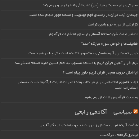
صلواتی برای حضرت زهرا (س) که زندگی شما را زیر و رو می‌کند
چیدمان آیات قرآن در راستای فهم مهدویت و مساله ظهور انجام شده است
گزارشی از موزه حرم بانوی کرامت
انتشار اپلیکیشن دستخط آسمانی از سوی انتشارات قرآنیوم
فضیلت‌ها و خواص سوره مبارکه “حمد”
نوحی که «دارِن آرونوفسکی» به تصویر کشیده است حتی پیامبر هم نیست
نرم افزار آنلاین قرآن کریم با دستخط منسوب به امام حسین علیه السلام منتشر شد
آیا شکل حروف هم در قرآن کریم حاوی پیام است ؟
تولید قلمهای اختصاصی برای هر کتاب وجه تمایز انتشارات قرآنیوم نسبت به سایر
انتشارات است
وبسایت قرآنیوم راه اندازی می شود
سیاسی – آکادمی رابعی
شگفت آن‌که هرمز به نقش زمین ، نماید چو «هشت» از نگار آفرین
لیندزی گراهام ، درگذشت