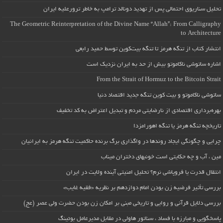
تحلیل سناریوی احتمالی پس از تهدید دونالد ترامپ به خاطر ترورعلیه ایران
The Geometric Reinterpretation of the Divine Name “Allah”: From Calligraphy
to Architecture
انتشار کتاب از تنگه هرمز تا تنگه بیت‌کوین توسط حمید رابعی
اشاره ساتوشی ناکاموتو بیش از حد به ایران نزدیک است
From the Strait of Hormuz to the Bitcoin Strait
ساتوشی ناکاموتو و بیت کوین تنگه جدید اقتصاد دنیا
بهره‌برداری اقتصادی از نارضایتی مردم و تبدیل اعتراض به کد تخفیف
تاریخچه تنگه هرمز یا تنگه اهورامزدا
چرایی و چگونگی ایجاد روندها در واگذاری برگ برنده حاکمیت تنگه هرمز به ایرانیان
مین ، آب و چه حکایتی است خونبهای دختران میناب
انتقال قدرت یا فروپاشی نرم؟ تحلیل امنیتی آینده ولایت در ایران
بررسی تأثیر فرضیه زن بودن امام دوازدهم بر نظریه «فقیه غایب»
بررسی دلایل قرآنی و روایی و تاریخی مبنی بر امکان زن بودن حضرت ولی عصر (عج)
پاسخگویی و مبارزه با فساد ، سناتور هاولی در مقابل مدیرعامل بوئینگ