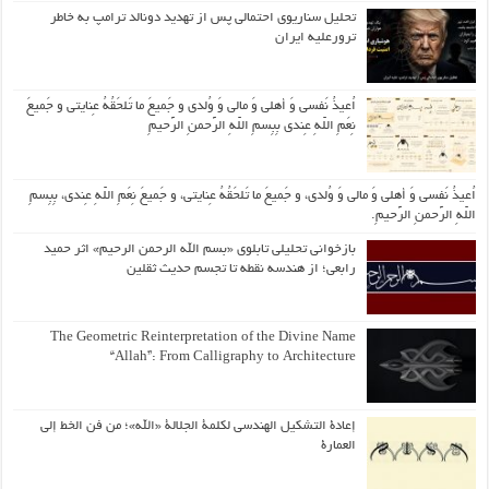
تحلیل سناریوی احتمالی پس از تهدید دونالد ترامپ به خاطر
ترورعلیه ایران
اُعیذُ نَفسی وَ أهلی وَ مالی وَ وُلدی و جَمیعَ ما تَلحَقُهُ عِنایتی و جَمیعَ
نِعَمِ اللّهِ عِندی بِبِسمِ اللّهِ الرَّحمنِ الرَّحیمِ
اُعیذُ نَفسی وَ أهلی وَ مالی وَ وُلدی، و جَمیعَ ما تَلحَقُهُ عِنایتی، و جَمیعَ نِعَمِ اللّهِ عِندی، بِبِسمِ
اللّهِ الرَّحمنِ الرَّحیمِ.
بازخوانی تحلیلی تابلوی «بسم الله الرحمن الرحیم» اثر حمید
رابعی؛ از هندسه نقطه تا تجسم حدیث ثقلین
The Geometric Reinterpretation of the Divine Name
“Allah”: From Calligraphy to Architecture
إعادة التشكيل الهندسي لكلمة الجلالة «الله»؛ من فن الخط إلى
العمارة