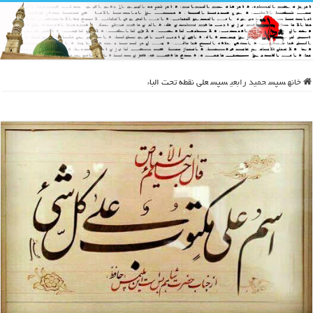
خانه
سپس
حمید رابعی
سپس
علی نقطه تحت الباء