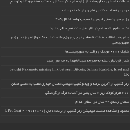
تحولات فلسطین و خاورمیانه، از زاویه ای دیگر – بخش بیست و هشتم + نقد و توضیح
دو برابر تعداد ساختمان های ویران شده در حلب
رژیم صهیونیستی قبرس را هم می‌خواهد اشغال کند؟
تخریب قبور ائمه بقیع در نظر اهل سنت هیچ مبنایی ندارد
پیام رهبر انقلاب به ملت فلسطین در پی پیروزی مقاومت در جنگ دوازده روزه بر رژیم
صهیونیستی
شلیک ۲۰۰۰ موشک و راکت به صهیونیست‌ها
شمار قربانیان حمله به مدرسه سیدالشهدا به ۸۵ نفر رسید
Satoshi Nakamoto missing link between Bitcoin, Salman Rushdie, Israel and
UK
رمز گشایی از آخرین ترانه و ویدئو کلیپ شیطانی ساسان حیدری ملقب به ساسی مانکن
۴۰۰ هزار کودک زیر ۵ سال یمنی در آستانه مرگ از گرسنگی
سلمان رشدی ۳۲ سال در انتظار اعدام
دانلود و مشاهده مستند انیمیشن رمز گشایی از برنامه دجال (۲۰۲۰) : I, Pet Goat 2.99