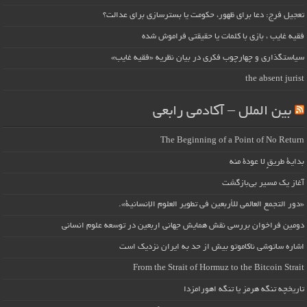
تعجیل فرج: دعا برای ظهور، حکومت یا بسترسازی برای عدالت؟
فقیه غایب ، بازی با کلمات یا حقیقتی فراموش شده
سیاستگذاری و چهارچوب فکری در بیان نظریه «فقیه غایب»
the absent jurist
بین الملل – آکادمی رابعی
The Beginning of a Point of No Return
بداية طريقٍ لا عودة منه
آغاز یک مسیر بی‌بازگشت
«دور التجمع العالمي للأربعين في تطوير العلوم الإنسانية».
دومین فراخوان بررسی نقش همایش جهانی اربعین در توسعه علوم انسانی
اشاره ساتوشی ناکاموتو بیش از حد به ایران نزدیک است
From the Strait of Hormuz to the Bitcoin Strait
تاریخچه تنگه هرمز یا تنگه اهورامزدا