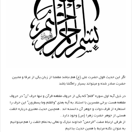
اگر این حدیث قول حضرت علی (ع) هم نباشد مطمئنا از زبان یکی از عرفا و محبین
حضرت صادر شده و میتواند بسیار راه‌گشا باشد
در ذیل آیه اول سوره “قلم” که یکی از حروف مقطعه قرآن و تنها حرف “ن” در حروف
مقطعه هست برخی مفسرین با استناد به آیه بعدی “والقلم وما یسطرون” این حرف را
استعاره از ظرف دوات و جوهر آن دانسته اند . همچنین حدیث معتبری درباره خلقت
هستی از جوهر حضرت زهرا (س) وجود دارد .
از طرفی ارتباط صفت “الرحمن” خداوند تبارک و تعالی به تمام خلقت را هم میتوانیم
به عنوان نکته مرتبط با همین حدیث بدانیم