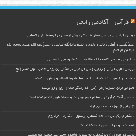
قرآنی – آکادمی رابعی
دومین فراخوان بررسی نقش همایش جهانی اربعین در توسعه علوم انسانی
اُعیذُ نَفسی وَ أهلی وَ مالی وَ وُلدی و جَمیعَ ما تَلحَقُهُ عِنایتی و جَمیعَ نِعَمِ اللّهِ عِندی بِبِسمِ اللّهِ
الرَّحمنِ الرَّحیمِ
بازآفرینی هندسی کلمه جلاله «الله»؛ از خوشنویسی تا معماری
بررسی دلایل قرآنی و روایی و تاریخی مبنی بر امکان زن بودن حضرت ولی عصر (عج)
دعای حرز امام جواد با دستخط امام رضا علیهما السلام و روش استفاده
صلواتی برای حضرت زهرا (س) که زندگی شما را زیر و رو می‌کند
چیدمان آیات قرآن در راستای فهم مهدویت و مساله ظهور انجام شده است
گزارشی از موزه حرم بانوی کرامت
انتشار اپلیکیشن دستخط آسمانی از سوی انتشارات قرآنیوم
فضیلت‌ها و خواص سوره مبارکه “حمد”
نوحی که «دارِن آرونوفسکی» به تصویر کشیده است حتی پیامبر هم نیست