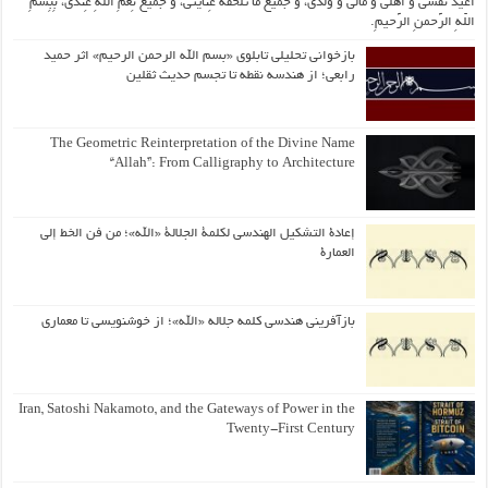
اُعیذُ نَفسی وَ أهلی وَ مالی وَ وُلدی، و جَمیعَ ما تَلحَقُهُ عِنایتی، و جَمیعَ نِعَمِ اللّهِ عِندی، بِبِسمِ
اللّهِ الرَّحمنِ الرَّحیمِ.
بازخوانی تحلیلی تابلوی «بسم الله الرحمن الرحیم» اثر حمید
رابعی؛ از هندسه نقطه تا تجسم حدیث ثقلین
The Geometric Reinterpretation of the Divine Name
“Allah”: From Calligraphy to Architecture
إعادة التشكيل الهندسي لكلمة الجلالة «الله»؛ من فن الخط إلى
العمارة
بازآفرینی هندسی کلمه جلاله «الله»؛ از خوشنویسی تا معماری
Iran, Satoshi Nakamoto, and the Gateways of Power in the
Twenty-First Century