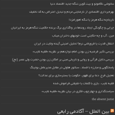
ساتوشی ناکاموتو و بیت کوین تنگه جدید اقتصاد دنیا
بهره‌برداری اقتصادی از نارضایتی مردم و تبدیل اعتراض به کد تخفیف
تاریخچه تنگه هرمز یا تنگه اهورامزدا
چرایی و چگونگی ایجاد روندها در واگذاری برگ برنده حاکمیت تنگه هرمز به ایرانیان
مین ، آب و چه حکایتی است خونبهای دختران میناب
انتقال قدرت یا فروپاشی نرم؟ تحلیل امنیتی آینده ولایت در ایران
بررسی تأثیر فرضیه زن بودن امام دوازدهم بر نظریه «فقیه غایب»
بررسی دلایل قرآنی و روایی و تاریخی مبنی بر امکان زن بودن حضرت ولی عصر (عج)
پاسخگویی و مبارزه با فساد ، سناتور هاولی در مقابل مدیرعامل بوئینگ
تعجیل فرج: دعا برای ظهور، حکومت یا بسترسازی برای عدالت؟
فقیه غایب ، بازی با کلمات یا حقیقتی فراموش شده
سیاستگذاری و چهارچوب فکری در بیان نظریه «فقیه غایب»
the absent jurist
بین الملل – آکادمی رابعی