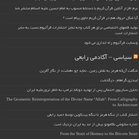
نرم افزار آنلاین قرآن کریم با دستخط منسوب به امام حسین علیه السلام منتشر شد
آیا شکل حروف هم در قرآن کریم حاوی پیام است ؟
تولید قلمهای اختصاصی برای هر کتاب وجه تمایز انتشارات قرآنیوم نسبت به سایر
انتشارات است
وبسایت قرآنیوم راه اندازی می شود
سیاسی – آکادمی رابعی
شگفت آن‌که هرمز به نقش زمین ، نماید چو «هشت» از نگار آفرین
لیندزی گراهام ، درگذشت
تحلیل سناریوی احتمالی پس از تهدید دونالد ترامپ به خاطر ترورعلیه ایران
The Geometric Reinterpretation of the Divine Name “Allah”: From Calligraphy
to Architecture
انتشار کتاب از تنگه هرمز تا تنگه بیت‌کوین توسط حمید رابعی
اشاره ساتوشی ناکاموتو بیش از حد به ایران نزدیک است
From the Strait of Hormuz to the Bitcoin Strait