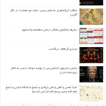
شگفت آن‌که هرمز به نقش زمین ، نماید چو «هشت» از نگار
آفرین
سال‌ها بلاتکلیفی مالکان اراضی شاهنامه ۳۵ مشهد
لیندزی گراهام ، درگذشت
تحلیل سناریوی احتمالی پس از تهدید دونالد ترامپ به خاطر
ترورعلیه ایران
اُعیذُ نَفسی وَ أهلی وَ مالی وَ وُلدی و جَمیعَ ما تَلحَقُهُ عِنایتی و جَمیعَ
نِعَمِ اللّهِ عِندی بِبِسمِ اللّهِ الرَّحمنِ الرَّحیمِ