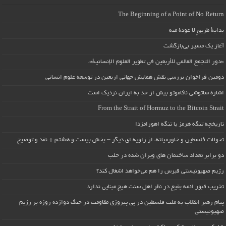
The Beginning of a Point of No Return
بداية طريقٍ لا عودة منه
آغاز یک مسیر بی‌بازگشت
«دور التجمع العالمي للأربعين في تطوير العلوم الإنسانية».
دومین فراخوان بررسی نقش همایش جهانی اربعین در توسعه علوم انسانی
اشاره ساتوشی ناکاموتو بیش از حد به ایران نزدیک است
From the Strait of Hormuz to the Bitcoin Strait
تاریخچه تنگه هرمز یا تنگه اهورامزدا
تحولات فلسطین و خاورمیانه، از زاویه ای دیگر – بخش بیست و هشتم + نقد و توضیح
دو برابر تعداد ساختمان های ویران شده در حلب
رژیم صهیونیستی قبرس را هم می‌خواهد اشغال کند؟
تخریب قبور ائمه بقیع در نظر اهل سنت هیچ مبنایی ندارد
پیام رهبر انقلاب به ملت فلسطین در پی پیروزی مقاومت در جنگ دوازده روزه بر رژیم
صهیونیستی