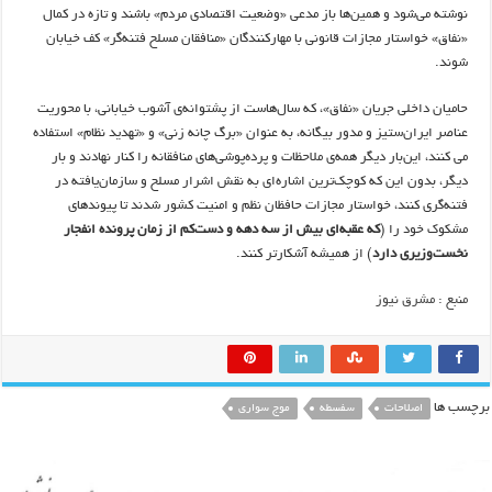
نوشته می‌شود و همین‌ها باز مدعی «وضعیت اقتصادی مردم» باشند و تازه در کمال
«نفاق» خواستار مجازات قانونی با مهارکنندگان «منافقان مسلح فتنه‌گر» کف خیابان
شوند.
حامیان داخلی جریان «نفاق»، که سال‌هاست از پشتوانه‌ی آشوب خیابانی، با محوریت
عناصر ایران‌ستیز و مدور بیگانه، به عنوان «برگ چانه زنی» و «تهدید نظام» استفاده
می کنند، این‌بار دیگر همه‌ی ملاحظات و پرده‌پوشی‌های منافقانه را کنار نهادند و بار
دیگر، بدون این که کوچک‌ترین اشاره‌ای به نقش اشرار مسلح و سازمان‌یافته در
فتنه‌گری کنند، خواستار مجازات حافظان نظم و امنیت کشور شدند تا پیوندهای
مشکوک خود را (
که عقبه‌ای بیش از سه دهه و دست‌کم از زمان پرونده انفجار
نخست‌وزیری دارد
) از همیشه آشکارتر کنند.
منبع : مشرق نیوز
برچسب ها
اصلاحات
سفسطه
موج سواری