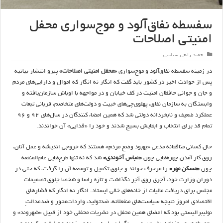
سفسطه نفاق‌آلود و موج‌سواری محفل
امنیتی اصلاحات
حمید رابعی
,
سیاسی
در زمینه سفسطه نفاق‌آلود و موج‌سواری
«
محفل امنیتی اصلاحات
»
پیرو انتشار بیانیه
پس از حوادث اخیر در کشور باید گفت که انگار نه انگار که اموال و دارایی‌های مردم
و جان و جوانی حافظان امنیت در کف خیابان و در مواجهه با اوباش سازمان‌یافته و
وابستگان به سازمان نفاق، پهلوی‌چی‌های خبیث و دولت‌های متخاصم، قربانی تبعات
عملکرد ضعیف و نابخردانه دولتی شد که همین امضاء کنندگان در سال‌های ۹۲ و ۹۶
تمام قد برای انتخاب و ابقایش بسیج شدند و خود را «فدایی» آن خواندند.
حال کسانی منافقانه مدعی «بهبود وضع مردم» هستند که خروجی اندیشه و عمل آنان،
روی کار آمدن چهره‌هایی چون
«عباس آخوندی»
شد که نه تنها طرح‌هایی عام‌المنفعه
چون
«مسکن مهر»
را مزخرف خواند و جلوی تکمیل و توسعه آن را گرفت، که حتی در
دوران وزارت خود، آجری روی آجر نگذاشت و تازه راسا و شخصا جلوی تصمیمات
مجلس برای دریافت مالیات از خانه‌های خالی ایستاد. انگار نه انگار که فشارهای
اقتصادی امروز نتیجه سیاست‌های منفعلانه، ضدتولید، واردات‌محور و ضدعدالتِ
نولیبرالیستی بود که اعضای همین محفل در نشریات محفلی خود از قبیل «شهروند» و