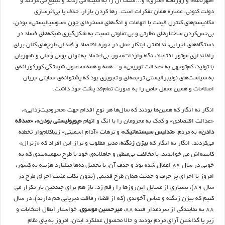
«مهرنامه» و روزنامه «شرق» و…سنگ ان را به سینه می زدند و تبلیغ می کردند و
دولت کنونی، عصاره همان تفکرات است. رها کردن بازار، حذف یا بی‌اثرسازی
مکانیسم‌های کنترل قیمت با اتهامات و انگ‌های مسخره‌ای چون «سوسیالیستی» بودن،
بی‌حس‌کردن ساختارهای نظارتی و بی تفاوتی نسبت به شکل‌گیری شبکه‌های فساد در
دستگاه‌های اجرایی، نداشتن ابتکار عمل در حوزه اقتصاد و فقدان طرح‌های کلان برای
راه‌اندازی موتور اقتصاد، نگاه واردات‌محور، بی‌اعتماد به توان بومی و ملی و نامهربان
با تولید، کم‌توجهی به «عدالت توزیعی» و…همه و همه محصول شیفتگی کورکورانه‌ی
به سیاست‌های نولیبرالیستی ترجمه‌ای و تجویزی بود که پشتوانه‌ی حمایتی جریان
اصلاحات و همین محفل خاص را به صورت تمام‌قد پشت خود داشت.
انگار نه انگار که همین‌ها بودند که سال‌ها هر نوع اقدام جهت «محرومیت‌زدایی»،
«عدالت اقتصادی» و کمک به محرومان را با انگ و اتهام
«پوپولیستی بودن»، «صدقه
دادن»
به مردم،
«تدلیس سیستماتیک»
و ترهات «آدام اسمیتی» زیباکلام‌وار تخطئه
می‌کردند. انگار نه انگار که
بیژن زنگنه
، مدیر مطلوب و تراز این افراد که «ژنرال»
کابینه‌اش می خواندند، با مخالفت بی‌منطق و جاهلانه‌ی خود با طرح سهمیه‌بندی که به
خوبی در سال ۸۹ اعمال شده بود و حذف آن، با تحمیل ده‌ها میلیارد هزینه به کشور،
امروز با اجرای پر حرف و حدیث همان طرح قدیمی (بدون نکات مثبت اجرای طرح در
سال ۸۹)، بسیاری از مسایل این‌روزها را رقم زد. باز هم برای چندمین بار تکرار می
کنیم که بیژن زنگنه و عباس آخوندی (که از قضاء رفاقت دیرپایی هم دارند)، در سال
۸۸ به نمایندگی از سردمدار فتنه ۸۸،
میرحسین موسوی
، خواستار ابطال انتخابات و
زیر پا گذاشتن آرای مردم بودند و حالا محصول عملکرد اینان، امروز به پای نظام