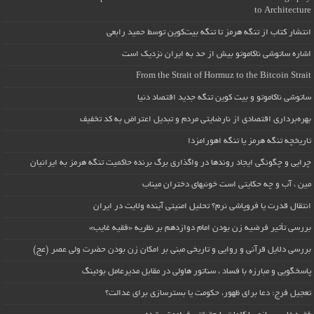
to Architecture
انتشار کتاب از تنگه هرمز تا تنگه بیت‌کوین توسط حمید رابعی
اشاره ساتوشی ناکاموتو بیش از حد به ایران نزدیک است
From the Strait of Hormuz to the Bitcoin Strait
ساتوشی ناکاموتو و بیت کوین تنگه جدید اقتصاد دنیا
بهره‌برداری اقتصادی از نارضایتی مردم و تبدیل اعتراض به کد تخفیف
تاریخچه تنگه هرمز یا تنگه اهورامزدا
چرایی و چگونگی ایجاد روندها در واگذاری برگ برنده حاکمیت تنگه هرمز به ایرانیان
مین ، آب و چه حکایتی است خونبهای دختران میناب
انتقال قدرت یا فروپاشی نرم؟ تحلیل امنیتی آینده ولایت در ایران
بررسی تأثیر فرضیه زن بودن امام دوازدهم بر نظریه «فقیه غایب»
بررسی دلایل قرآنی و روایی و تاریخی مبنی بر امکان زن بودن حضرت ولی عصر (عج)
پاسخگویی و مبارزه با فساد ، سناتور هاولی در مقابل مدیرعامل بوئینگ
تعجیل فرج: دعا برای ظهور، حکومت یا بسترسازی برای عدالت؟