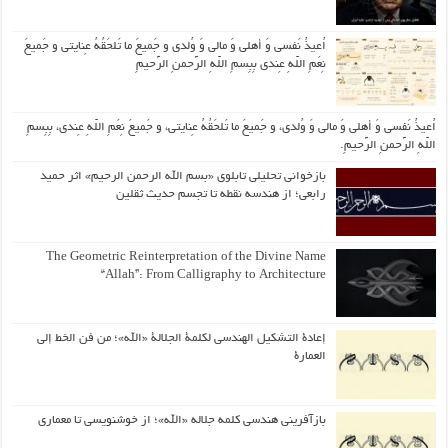
اُعیذُ نَفسی وَ أهلی وَ مالی وَ وُلدی و جَمیعَ ما تَلحَقُهُ عِنایتی و جَمیعَ
نِعَمِ اللّهِ عِندی بِبِسمِ اللّهِ الرَّحمنِ الرَّحیمِ
اُعیذُ نَفسی وَ أهلی وَ مالی وَ وُلدی، و جَمیعَ ما تَلحَقُهُ عِنایتی، و جَمیعَ نِعَمِ اللّهِ عِندی، بِبِسمِ
اللّهِ الرَّحمنِ الرَّحیمِ.
بازخوانی تحلیلی تابلوی «بسم الله الرحمن الرحیم» اثر حمید
رابعی؛ از هندسه نقطه تا تجسم حدیث ثقلین
The Geometric Reinterpretation of the Divine Name
“Allah”: From Calligraphy to Architecture
إعادة التشكيل الهندسي لكلمة الجلالة «الله»؛ من فن الخط إلى
العمارة
بازآفرینی هندسی کلمه جلاله «الله»؛ از خوشنویسی تا معماری