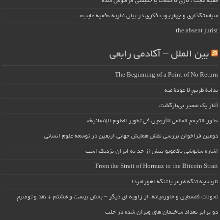
فقیه غایب ، بازی با کلمات یا حقیقتی فراموش شده
سیاستگذاری و چهارچوب فکری در بیان نظریه «فقیه غایب»
the absent jurist
بین الملل – آکادمی رابعی
The Beginning of a Point of No Return
بداية طريقٍ لا عودة منه
آغاز یک مسیر بی‌بازگشت
«دور التجمع العالمي للأربعين في تطوير العلوم الإنسانية».
دومین فراخوان بررسی نقش همایش جهانی اربعین در توسعه علوم انسانی
اشاره ساتوشی ناکاموتو بیش از حد به ایران نزدیک است
From the Strait of Hormuz to the Bitcoin Strait
تاریخچه تنگه هرمز یا تنگه اهورامزدا
تحولات فلسطین و خاورمیانه، از زاویه ای دیگر – بخش بیست و هشتم + نقد و توضیح
دو برابر تعداد ساختمان های ویران شده در حلب