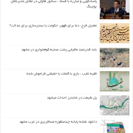
پاسخگویی و مبارزه با فساد ، سناتور هاولی در مقابل مدیرعامل
بوئینگ
تعجیل فرج: دعا برای ظهور، حکومت یا بسترسازی برای عدالت؟
باند قدرتمند مافیایی پشت صحنه کوهخواری در مشهد
فقیه غایب ، بازی با کلمات یا حقیقتی فراموش شده
پل طبیعت در شاندیز احداث میشود
دانلود نقشه پایانه چندمنظوره مسافربری در غرب مشهد