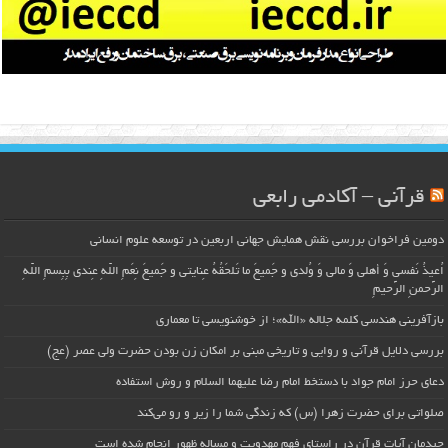
قرآنی – آکادمی رابعی
دومین فراخوان بررسی نقش همایش جهانی اربعین در توسعه علوم انسانی
اُعیذُ نَفسی وَ أهلی وَ مالی وَ وُلدی و جَمیعَ ما تَلحَقُهُ عِنایتی و جَمیعَ نِعَمِ اللّهِ عِندی بِبِسمِ اللّهِ
الرَّحمنِ الرَّحیمِ
بازآفرینی هندسی کلمه جلاله «الله»؛ از خوشنویسی تا معماری
بررسی دلایل قرآنی و روایی و تاریخی مبنی بر امکان زن بودن حضرت ولی عصر (عج)
دعای حرز امام جواد با دستخط امام رضا علیهما السلام و روش استفاده
صلواتی برای حضرت زهرا (س) که زندگی شما را زیر و رو می‌کند
چیدمان آیات قرآن در راستای فهم مهدویت و مساله ظهور انجام شده است