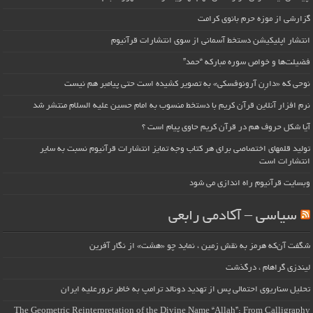
گزارشی از موزه حرم بانوی کرامت
انتشار اپلیکیشن دستخط آسمانی از سوی انتشارات قرآنیوم
فضیلت‌ها و خواص سوره مبارکه “حمد”
نوحی که «دارِن آرونوفسکی» به تصویر کشیده است حتی پیامبر هم نیست
نرم افزار آنلاین قرآن کریم با دستخط منسوب به امام حسین علیه السلام منتشر شد
آیا شکل حروف هم در قرآن کریم حاوی پیام است ؟
تولید قلمهای اختصاصی برای هر کتاب وجه تمایز انتشارات قرآنیوم نسبت به سایر
انتشارات است
وبسایت قرآنیوم راه اندازی می شود
سیاسی – آکادمی رابعی
شگفت آن‌که هرمز به نقش زمین ، نماید چو «هشت» از نگار آفرین
لیندزی گراهام ، درگذشت
تحلیل سناریوی احتمالی پس از تهدید دونالد ترامپ به خاطر ترورعلیه ایران
The Geometric Reinterpretation of the Divine Name “Allah”: From Calligraphy