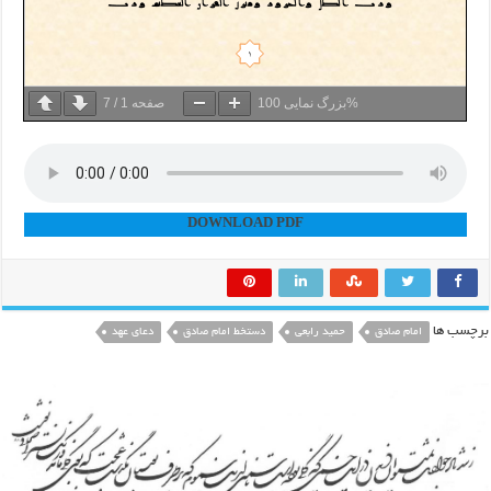
100%
بزرگ نمایی
صفحه
1
/
7
DOWNLOAD PDF
برچسب ها
امام صادق
حمید رابعی
دستخط امام صادق
دعای عهد