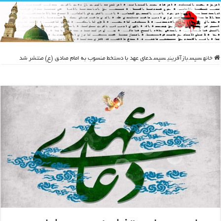
خانه
سپس
بازآفرینی
سپس
دعای عهد با دستخط منسوب به امام صادق (ع) منتشر شد