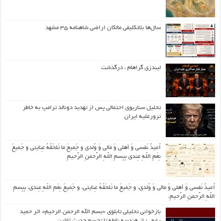
سال‌ها بلاتکلیفی مالکان اراضی شاهنامه ۳۵ مشهد
لیندزی گراهام ، درگذشت
تحلیل سناریوی احتمالی پس از تهدید دونالد ترامپ به خاطر
ترورعلیه ایران
اُعیذُ نَفسی وَ أهلی وَ مالی وَ وُلدی و جَمیعَ ما تَلحَقُهُ عِنایتی و جَمیعَ
نِعَمِ اللّهِ عِندی بِبِسمِ اللّهِ الرَّحمنِ الرَّحیمِ
اُعیذُ نَفسی وَ أهلی وَ مالی وَ وُلدی، و جَمیعَ ما تَلحَقُهُ عِنایتی، و جَمیعَ نِعَمِ اللّهِ عِندی، بِبِسمِ
اللّهِ الرَّحمنِ الرَّحیمِ.
بازخوانی تحلیلی تابلوی «بسم الله الرحمن الرحیم» اثر حمید
رابعی؛ از هندسه نقطه تا تجسم حدیث ثقلین