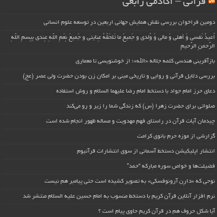
قرآنی – آکادمی رابعی
دومین فراخوان بررسی نقش همایش جهانی اربعین در توسعه علوم انسانی
اُعیذُ نَفسی وَ أهلی وَ مالی وَ وُلدی و جَمیعَ ما تَلحَقُهُ عِنایتی و جَمیعَ نِعَمِ اللّهِ عِندی بِبِسمِ اللّهِ
الرَّحمنِ الرَّحیمِ
بازآفرینی هندسی کلمه جلاله «الله»؛ از خوشنویسی تا معماری
بررسی دلایل قرآنی و روایی و تاریخی مبنی بر امکان زن بودن حضرت ولی عصر (عج)
دعای حرز امام جواد با دستخط امام رضا علیهما السلام و روش استفاده
صلواتی برای حضرت زهرا (س) که زندگی شما را زیر و رو می‌کند
چیدمان آیات قرآن در راستای فهم مهدویت و مساله ظهور انجام شده است
گزارشی از موزه حرم بانوی کرامت
انتشار اپلیکیشن دستخط آسمانی از سوی انتشارات قرآنیوم
فضیلت‌ها و خواص سوره مبارکه “حمد”
نوحی که «دارِن آرونوفسکی» به تصویر کشیده است حتی پیامبر هم نیست
نرم افزار آنلاین قرآن کریم با دستخط منسوب به امام حسین علیه السلام منتشر شد
آیا شکل حروف هم در قرآن کریم حاوی پیام است ؟