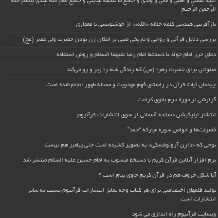
اُعیذُ نَفسی وَ أهلی وَ مالی وَ وُلدی و جَمیعَ ما تَلحَقُهُ عِنایتی و جَمیعَ نِعَمِ اللّهِ عِندی بِبِسمِ اللّهِ
الرَّحمنِ الرَّحیمِ
بازآفرینی هندسی کلمه جلاله «الله»؛ از خوشنویسی تا معماری
بررسی دلایل قرآنی و روایی و تاریخی مبنی بر امکان زن بودن حضرت ولی عصر (عج)
دعای حرز امام جواد با دستخط امام رضا علیهما السلام و روش استفاده
صلواتی برای حضرت زهرا (س) که زندگی شما را زیر و رو می‌کند
چیدمان آیات قرآن در راستای فهم مهدویت و مساله ظهور انجام شده است
گزارشی از موزه حرم بانوی کرامت
انتشار اپلیکیشن دستخط آسمانی از سوی انتشارات قرآنیوم
فضیلت‌ها و خواص سوره مبارکه “حمد”
نوحی که «دارِن آرونوفسکی» به تصویر کشیده است حتی پیامبر هم نیست
نرم افزار آنلاین قرآن کریم با دستخط منسوب به امام حسین علیه السلام منتشر شد
آیا شکل حروف هم در قرآن کریم حاوی پیام است ؟
تولید قلمهای اختصاصی برای هر کتاب وجه تمایز انتشارات قرآنیوم نسبت به سایر
انتشارات است
وبسایت قرآنیوم راه اندازی می شود