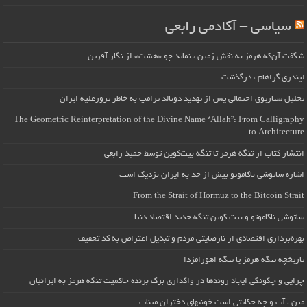
سیاسی – آکادمی رابعی
شگفت آن‌که هرمز به نقش زمین ، نماید چو «هشت» از نگار آفرین
لیندزی گراهام ، درگذشت
تحلیل سناریوی احتمالی پس از تهدید دونالد ترامپ به خاطر ترورعلیه ایران
The Geometric Reinterpretation of the Divine Name “Allah”: From Calligraphy
to Architecture
انتشار کتاب از تنگه هرمز تا تنگه بیت‌کوین توسط حمید رابعی
اشاره ساتوشی ناکاموتو بیش از حد به ایران نزدیک است
From the Strait of Hormuz to the Bitcoin Strait
ساتوشی ناکاموتو و بیت کوین تنگه جدید اقتصاد دنیا
بهره‌برداری اقتصادی از نارضایتی مردم و تبدیل اعتراض به کد تخفیف
تاریخچه تنگه هرمز یا تنگه اهورامزدا
چرایی و چگونگی ایجاد روندها در واگذاری برگ برنده حاکمیت تنگه هرمز به ایرانیان
مین ، آب و چه حکایتی است خونبهای دختران میناب