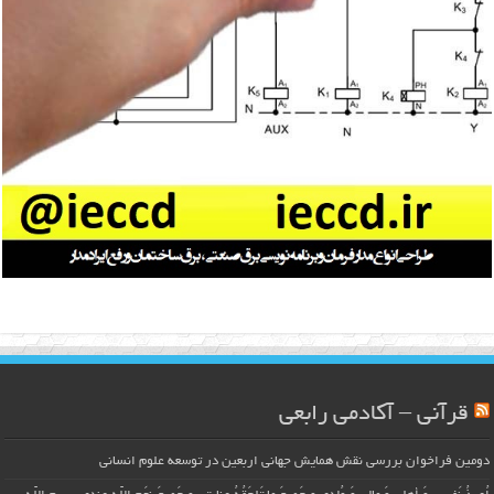
قرآنی – آکادمی رابعی
دومین فراخوان بررسی نقش همایش جهانی اربعین در توسعه علوم انسانی