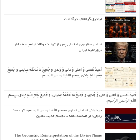
لیندزی گراهام ، درگذشت
تحلیل سناریوی احتمالی پس از تهدید دونالد ترامپ به خاطر
ترورعلیه ایران
اُعیذُ نَفسی وَ أهلی وَ مالی وَ وُلدی و جَمیعَ ما تَلحَقُهُ عِنایتی و جَمیعَ
نِعَمِ اللّهِ عِندی بِبِسمِ اللّهِ الرَّحمنِ الرَّحیمِ
اُعیذُ نَفسی وَ أهلی وَ مالی وَ وُلدی، و جَمیعَ ما تَلحَقُهُ عِنایتی، و جَمیعَ نِعَمِ اللّهِ عِندی، بِبِسمِ
اللّهِ الرَّحمنِ الرَّحیمِ.
بازخوانی تحلیلی تابلوی «بسم الله الرحمن الرحیم» اثر حمید
رابعی؛ از هندسه نقطه تا تجسم حدیث ثقلین
The Geometric Reinterpretation of the Divine Name