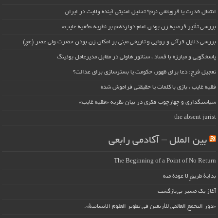
انتقال قدرت یا فروپاشی نرم؟ تحلیل امنیتی آینده ولایت در ایران
بررسی تأثیر فرضیه زن بودن امام دوازدهم بر نظریه «فقیه غایب»
بررسی دلایل قرآنی و روایی و تاریخی مبنی بر امکان زن بودن حضرت ولی عصر (عج)
پاسخگویی و مبارزه با فساد ، سناتور هاولی در مقابل مدیرعامل بوئینگ
تعجیل فرج: دعا برای ظهور، حکومت یا بسترسازی برای عدالت؟
فقیه غایب ، بازی با کلمات یا حقیقتی فراموش شده
سیاستگذاری و چهارچوب فکری در بیان نظریه «فقیه غایب»
the absent jurist
بین الملل – آکادمی رابعی
The Beginning of a Point of No Return
بداية طريقٍ لا عودة منه
آغاز یک مسیر بی‌بازگشت
«دور التجمع العالمي للأربعين في تطوير العلوم الإنسانية».