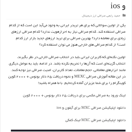
و ios
حمید رابعی
,
صرافی ارز دیجیتال
یکی از اولین سوالاتی که برای هر تریدر ایرانی به وجود می‌آید این است که از کدام
صرافی استفاده کند. کدام صرافی نیاز به احرازهویت ندارد؟ کدام صرافی ارزهای
زیادی برای معامله دارد؟ بهترین صرافی برای ترید ارزهای جدید بازار ارز کدام
است؟ از کدام صرافی های خارجی هنوز می توان استفاده کرد؟
اولین نکته‌ای که کاربران ایرانی باید در انتخاب صرافی خارجی در نظر بگیرند،
انتخاب گزینه‌ای است که آن‌ها را تحریم نکرده باشد. در ادامه، باید به عوامل دیگری
مانند ابزارهای معاملاتی، حجم معاملات، تعداد کاربران، امنیت صرافی نیز توجه کنند.
در این مقاله آموزش صرافی MEXC و نحوه دریافت ۲۵ دلار بونوس + ۲۰۰۰ کوین
کوینگرام را برای شما عزیزان آماده کرده‌ایم. با ما همراه باشید!
لینک ورود به صرافی مکسی برای دریافت ۲۵ دلار بونوس + ۲۰۰۰ کوین
دانلود اپلیکیشن صرافی MXC برای آیفون و ios
دانلود اپلیکیشن صرافی MXC لینک کمکی