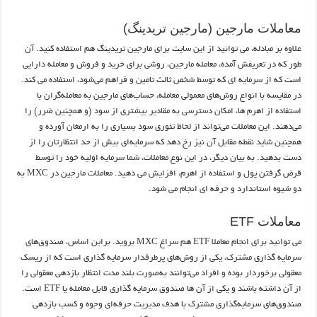
معاملات مارجین (مارجین تریدینگ)
علاوه بر مبادله، می توانید از این سایت برای مارجین تریدینگ هم استفاده کنید. آن
طور که در تعریفش آمده، معامله مارجین، روشی برای خرید و فروش و معامله دارایی
است که از سرمایه ‌ای که توسط شخص ثالث تامین و فراهم می‌شود، استفاده می کند.
در مقایسه با انواع روش‌های معمولی معامله، حساب‌های مارجین به معامله‌گران با
استفاده از اهرم‌ ها، امکان دسترسی به مقادیر بیشتری از سود (و همچنین ضرر) را
می‌دهند. این معاملات می‌تواند از لحاظ تئوری سود بسیاری را به ارمغان آورده و
همچنین شاید نقطه مقابل آن نیز رخ دهد که سرمایه‌ای بیش از حد انتظارتان را از
دست بدهید. به بیان دیگر، در این نوع معاملات، شما سرمایه اولیه خود را توسط
قرض گرفتن پول و استفاده از اهرم، افزایش می ‌دهید. معاملات مارجین در MXC به
دو شیوه استاندارد و حرفه ای انجام می شود.
معاملات ETF
می توانید برای انجام معاملا ETF هم سراغ MXC بروید. براین اساس، صندوق‌های
سرمایه گذاری مشترک، یکی از روش‌های پرطرفدار سرمایه‌ گذاری است که از ریسک
معقولی برخوردار بوده و افراد می‌توانند به‌صورت بلند مدت انتظار بازدهی معقولی را
از آن داشته باشند و یکی از آن ها صندوق سرمایه گذاری قابل معامله یا ETF است.
صندوق‌های سرمایه‌گذاری مشترک با هدف مدیریت حرفه‌ای وجوه و کسب بازدهی