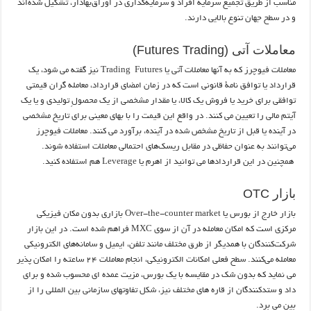
مناسب از طریق تجمیع سرمایه‌ افراد و سرمایه‌گذاری در اوراق‌بهادار، تشکیل شده‌اند
و در سطح جهان تنوع بالایی دارند.
معاملات آتی (Futures Trading)
معاملات فیوچرز که به آنها معاملات آتی یا Trading Futures نیز گفته می شود، یک
قرارداد یا توافق نامۀ قانونی است که در زمان امضای قرارداد، معامله گران قیمتی
توافقی برای خرید یا فروش یک کالا، یا مقدار مشخصی از یک محصولِ تولیدی و یا یک
آیتم مالی را تعیین می کنند. در واقع این قیمت را با بهای معینی برای تاریخ مشخصی
در آینده یا قبل از تاریخ مشخص شده در آینده، برآورد می کنند. معاملات فیوچرز
می‌توانند به عنوان حفاظی در مقابل ریسک‌های احتمالی معاملات استفاده شوند.
همچنین در این قراردادها می توانید از اهرم یا Leverage هم استفاده کنید.
بازار OTC
بازار خارج از بورس یا Over-the-counter market بازاری بدون مکان فیزیکی
مرکزی است که امکان معامله در آن از سوی MXC فراهم شده است. در این بازار
شرکت‌کنندگان با همدیگر از طرق مختلف مانند تلفن، ایمیل و سامانه‌های الکترونیکی
معامله می‌کنند. سطح فعلی امکانات الکترونیکی، انجام معاملات ۲۴ ساعته را امکان پذیر
می نماید که بدون شک در مقایسه با یک بورس، مزیت عمده ای محسوب شده و برای
داد و ستدکنندگان از قاره های مختلف نیز، شکل تفاوتهای سازمانی بین المللی را از
بین می برد.