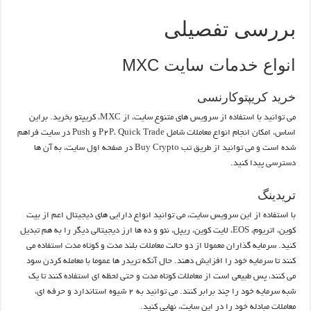
بررسی تفصیلی
انواع خدمات سایت MXC
خرید کریپتوکارنسی
می توانید با استفاده از سرویس های متنوع سایت، از MXC، کریپتو بخرید. براین
اساس، امکان انجام انواع معاملات شامل P2P، Quick Trade و Push در سایت فراهم
شده است و می توانید از طریق تب Buy Crypto در صفحه اول سایت، به آن ها
دسترسی پیدا کنید.
تریدینگ
با استفاده از این سرویس سایت، می توانید انواع دارایی های دیجیتال اعم از بیت
کوین، اتریوم، EOS، لایت کوین، ریپل، نئو و ده ها ارز دیجیتالی دیگر را به هم تبدیل
کنید. سرمایه گذاران معمولا از دو حالت معاملات بلند مدت و کوتاه مدت استفاده می
کنند تا سرمایه خود را افزایش دهند. حال آنکه تریدر ها عموما با معامله کردن سود
می کنند، پس طبیعی است از معاملات کوتاه مدت و حتی لحظه ای استفاده کنند تا یک
شبه سرمایه خود را چند برابر کنند. می توانید به ۲ شیوه استاندارد و حرفه ای،
معاملات مبادله خود را در این سایت، نهایی کنید.