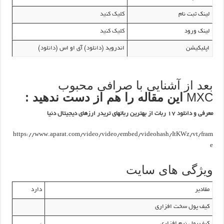
لینک ثبت نام
کلیک کنید
لینک ورود
کلیک کنید
اپلیکیشن
اندروید (
دانلود
) آی او اس (
دانلود
)
بعد از آشنایی با صرافی محبوب
MXC
این مقاله را هم از دست ندهید :
معرفی و دانلود ۱۷ ربات از بهترین رباتهای تریدر ارزهای دیجیتال دنیا
https://www.aparat.com/video/video/embed/videohash/ItKWz/vt/fram
e
ویژگی های سایت
مقادیر
دارد
کیف پول سخت افزاری
کیف پول نرم افزاری
*