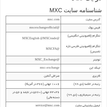
شناسنامه سایت MXC
آدرس سایت
mxc.com
فیس بوک
@mxcexchangeofficial
تلگرام (کامیونیتی انگلیسی)
@MXCtrade
@MXCEnglish
تلگرام (کامیونیتی فارسی تازه
@MXCFA
تاسیس)
توئیتر
@MXC_Exchange
لینکد این
mxc-exchange
کاربری
صرافی آنلاین
رتبه در الکسا (دی ۹۹)
۱۰۰۶ جهانی (۳۶۶ در آمریکا)
۴۳۰۳۶ جهانی (۵۶۶۰ در تایلند و ۵۶ در
رتبه در سیمیلاروب (دی ۹۹)
دسته مالی)
ایمیل پشتیبانی سایت
service@mxc.com