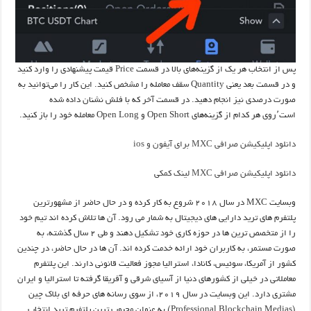
پس از انتخاب هر یک از گزینه‌های بالا در قسمت Price قیمت پیشنهادی را وارد کنید
و در قسمت بعد یعنی Quantity سقف معامله را مشخص کنید. این کار را می‌توانید به
صورت درصدی نیز انجام دهید. در قسمت آخر که با فلش نشنان داده شده
است٬‌روی هر کدام از گزینه‌های Open Short و Open Long معامله خود را باز کنید.
دانلود اپلیکیشن صرافی MXC برای آیفون و ios
دانلود اپلیکیشن صرافی MXC لینک کمک
ی
وبسایت MXC در سال ۲۰۱۸ شروع به کار کرده و در حال حاضر از مشهورترین
پلتفرم های ترید دارایی های دیجیتال به شمار می رود. آن ها تلاش کرده اند تیم خود
را از متخصص ترین ها در حوزه کاری خود تشکیل دهند و طی ۲ سال گذشته، به
صورت مستمر، به کاربران خود ارائه خدمت کرده اند. آن ها در حال حاضر، در چندین
کشور از آمریکا، سوئیس، کانادا، استرالیا مجوز فعالیت قانونی دارند. این پلتفرم
معاملاتی در خیلی از کشورهای دنیا از آسیای شرقی و آفریقا گرفته تا استرالیا و ایران
مشتری دارد. این وبسایت در سال ۲۰۱۹، از سوی رسانه های حرفه ای بلاک چین
(Professional Blockchain Medias) به عنوان محبوب ترین پلتفرم ترید انتخاب