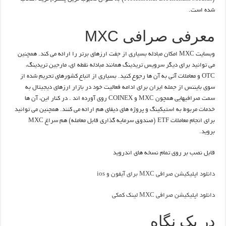
شده است.
معرفی صرافی MXC
وبسایت MXC امکان مبادله بسیاری از جفت ارزهای برتر را ارائه می کند. همچنین
می توانید برای دیگر سرویس تریدینگ همانند مبادله نقطه ای، مارجین تریدینگ،
OTC و معاملات آتی به آن ها رجوع کنید. بسیاری از اتباع کشورهای تحریم شده از
سوی بایننس از جمله ایران برای ادامه فعالیت خود در بازار ارزهای دیجیتال به
سمت صرافیهایی همچون MXC و COINEX روی آورده اند . در کنار این، آن ها
خدمات مربوط به استیکینگ و پروژه های دیفای هم ارائه می کنند. همچنین می توانید
برای انجام معاملات ETF (صندوق سرمایه گذاری قابل معامله) هم سراغ MXC
بروید.
قابل نصب بر روی تمام نسخه های اندروید
دانلود اپلیکیشن صرافی MXC برای آیفون و ios
دانلود اپلیکیشن صرافی MXC لینک کمکی
در یک نگاه