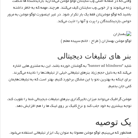
وقتی که در صفحه اصلی وب سایتتان لوگو موشن می‌گذارید بازدیدکننده ها شگفت
زده می‌شوند و از خوبی وب سایتتان کیف می‌کنند. هرچند، مهمه که به خاطر داشته
باشید که لوگو موشن‌تان فقط یک بار تکرار شود. در غیر اینصورت لوگو موشن به مرور
حواس بازدیدکنندگان را پرت و آنها را اذیت می‌کند.
لوگو موشن بهسازان ( طراح : خانم سپیده معلم )
بنر های تبلیغات دیجیتالی
شاید “banner ad blindness” به گوشتان خورده باشد، این به مشتری هایی اشاره
می‌کند که به دلیل حجم زیاد بنرهای تبلیغاتی خیلی از تبلیغات‌ها را نادیده می‌گیرند.
برای اینکه به بهترین نحو با این مشکل برخورد کنیم، بهتر است که به تبلیغات‌هایمان
کمی جان بدمیم.
موشن گرافیک می‌تواند میزان تاثیرگذاری بنرهای تبلیغات دیجیتالی شما را تقویت کند،
توجه بیشتری به خود جلب کند و نرخ کلیک بر روی لینک ها را هم افزایش دهد.
یک توصیه
همانطور که می‌بینیم، لوگو موشن معمولا به عنوان یک ابزار تبلیغاتی استفاده می‌شود.