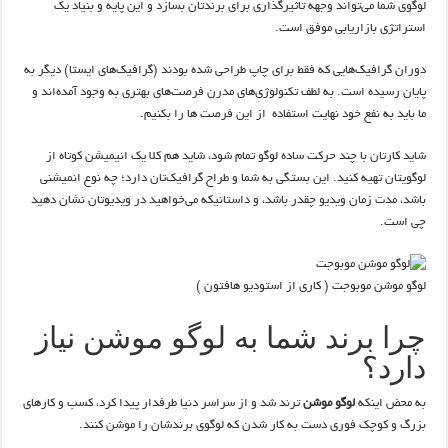
لوگوی شما می‌تواند وجهه تاثیرگذاری برای برندتان بسازد و این پایه و بنیاد یک
استراتژی بازاریابی موفق است.
دوران گرافیک‌هایی که فقط برای چاپ طراحی شده بودند (گرافیک‌های ایستا) دیگر به
پایان رسیده است. به لطف تکنولوژی‌های مدرن فرصت‌های بهتری به وجود آمده‌‌اند و
ما باید به نفع خود نهایت استفاده از این فرصت ها را بکنیم.
شاید کارتان با چند حرکت ساده لوگو تمام شود، شاید هم کلا یک انیمیشن کوتاه از
لوگویتان تهیه کنید. این بستگی به شما و طراح گرافیک‌تان دارد؛ چه نوع انمیشنی
باشد، مدت زمان ویدیو چقدر باشد، و داستانیکه می‌خواهید در ویدیوتان نشان دهید
چی است.
لوگو موشن موبوجت ( کاری از استودیو هافتون )
چرا برند شما به لوگو موشن نیاز
دارد؟
به محض اینکه
لوگو موشن
ترند شد و از سراسر دنیا طرفدار پیدا کرد، کسب و کارهای
بزرگ و کوچک فوری دست به کار شدن که لوگوی برندشان را موشن کنند.