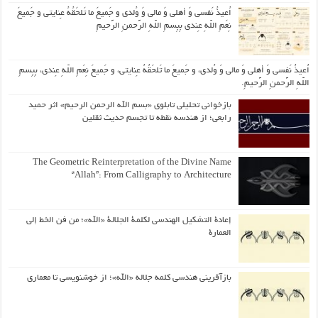
اُعیذُ نَفسی وَ أهلی وَ مالی وَ وُلدی و جَمیعَ ما تَلحَقُهُ عِنایتی و جَمیعَ
نِعَمِ اللّهِ عِندی بِبِسمِ اللّهِ الرَّحمنِ الرَّحیمِ
اُعیذُ نَفسی وَ أهلی وَ مالی وَ وُلدی، و جَمیعَ ما تَلحَقُهُ عِنایتی، و جَمیعَ نِعَمِ اللّهِ عِندی، بِبِسمِ
اللّهِ الرَّحمنِ الرَّحیمِ.
بازخوانی تحلیلی تابلوی «بسم الله الرحمن الرحیم» اثر حمید
رابعی؛ از هندسه نقطه تا تجسم حدیث ثقلین
The Geometric Reinterpretation of the Divine Name
“Allah”: From Calligraphy to Architecture
إعادة التشكيل الهندسي لكلمة الجلالة «الله»؛ من فن الخط إلى
العمارة
بازآفرینی هندسی کلمه جلاله «الله»؛ از خوشنویسی تا معماری