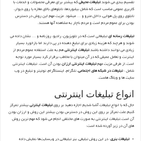
تقسیم بندی می شوند.
تبلیغات محیطی
که بیشتر برای معرفی محصولات و خدمات با
کاربری عمومی مناسب است که شامل بیلبوردها، تابلوهای بالای مغازه یا روی دیوار،
تابلوی روی پل هوایی، داخل مترو و … میشود. مزیت مهم این روش در دسترس
بودن برای عموم مردم است و مردم ناچار به مشاهده آنها هستند.
تبلیغات رسانه ای
تبلیغاتی است که در تلویزیون، رادیو، روزنامه و … نشان داده می
شوند و هرچند که هزینه زیادی برای تبلیغ دهنده در پی دارند اما بازخورد بسیار
زیادی می توانند داشته باشند.
تبلیغات اینترنتی
هم به علت استفاده عموم مردم از
اینترنت و تعامل عمیقی که در آن میتوان با مخاطب برقرار کرد بسیار مورد توجه
است.از طرفی مزیت مهم
تبلیغات اینترنتی ارزان
بودن آن است. تبلیغات اینترنتی
شامل :
تبلیغات در شبکه های اجتماعی
، تلگرام، اینستاگرام، توئیتر و تبلیغ در وب
سایت ها و وبلاگ هاست.
انواع تبلیغات اینترنتی
حال که با انواع تبلیغات آشنا شدیم اجازه دهید بر روی
تبلیغات اینترتی
بیشتر تمرکز
کنیم.علت تمرکز بر روی این روش در دسترس بودن بیشتر این روش و ارزان بودن
آن است.تبلیغات اینترنتی به صورت های مختلفی انجام می شود که مهم ترین روش
های آن در زیر آورده شده است:
تبلیغات بنری
: در این روش تبلیغی، بنر تبلیغاتی در وب‌سایت‌ها نمایش داده