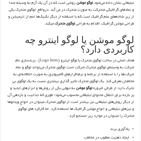
تبلیغاتی نشان داده می‌شود.
لوگو موشن
روشی است که در آن یک آرم به وسیله صدا
و نمادهای گرافیکی متحرکت به صورت متحرک در می آید. درواقع لوگوی متحرک یکی
از زیر شاخه‌های علم گرافیک است که با استفاده از دیگر تکنیک‌ها اعم از انیمیشن و
طراحی موشن گرافیک، اقدام به طراحی
لوگوی متحرک
میکند.
لوگو موشن یا لوگو اینترو چه
کاربردی دارد؟
هدف اصلی در ساخت لوگوی متحرک یا لوگو اینترو (Logo Intro) ، برندسازی نام
شرکت به وسیله‌ی لوگوی متحرک شرکت است.لوگوی متحرک می‌تواند لوگو و نماد
شرکت‌ها را با استفاده از برنامه و نرم‌افزارهای کامپیوتری به‌ صورت خلاقانه‌ای به
مخاطبان معرفی کند. یک لوگوی متحرک تاثیر گذاری بیشتری نسبت به یک لوگوی بی
تحرک دارد.از طرفی امروزه
لوگو موشن
به تنهایی یکی از روش‌ها و ابزارهای جدید و
پر بازده برای انتقال محتوای تبلیغاتی محسوب می‌شود؛ طوری که جذابیت و بازدهی آن
از دیگر روش‌های تبلیغاتی نیز بیشتر است.از لوگوی متحرک میتوان در انواع ویدئوها
و تیزهای تبلیغاتی و انواع موشن گرافیک ها استفاده کرد. اما کارکرد های لوگوی
متحرک را میتوان در موارد زیر جستجو کرد:
یادآوری برند
ایجاد ذهنیت مطلوب در مخاطب