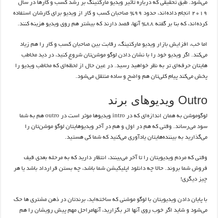
می‌شود. طبق تحقیقی که درباره تاثیر ویدیو مارکتینگ بر رشد کسب و کارها در سال
۲۰۱۹ انجام داده‌اند، حدود ۹۹% صاحبان کسب و کار از ویدیو برای کارشان استفاده
کرده‌اند، که بنا بر گفته ۸۸% آنها، قصد دارند که بیشتر هم روی ویدیو هزینه کنند.
اما خب، افزایش بازار ویدیو مارکتینگ، رقابت بین صاحبان کسب و کار را هم زیاد
می‌کند. اگر ویدیو خود را با نشان دادن لوگو موشن‌تان شروع کنید، در دید مخاطب
هایتان حرفه‌ای تر به نظر خواهید رسید. در عین حال از لحظه‌ای که مخاطب ویدیو را
پخش می‌کند پیام کلی‌تان هم واضح و ساده منتقل می‌شود.
Outro ویدیوهای برند
لوگوموشن به همان اندازه‌ای که در intro ویدیوها موثر است در outro هم به شما
سود می‌رساند. وقتی که هم در اول و هم در آخر ویدیوهایتان لوگو موشن‌تان را
می‌گذارید به بیننده‌هایتان یاد‌آوری می‌کنید که شما کی هستید.
وقتی که مردم ویدیویتان را تا آخر می‌بینند، انتظار دارید که به مرحله بعدی قیف
فروش شما بروند. حالا چه دانلود اپلیکیشن شما باشد، چه بستن قرارداد باشد یا هر
چیز دیگری!
با پایان دادن ویدیویتان با لوگو موشنی که ساخته‌اید، برندتان در ذهن مشتری ها حک
می‌شود و شاید اگر خوب روی آنها اثر بگزارید، آنهامراحل مهم پیش رویشان را هم