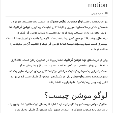
motion
حمید رابعی
در این مطلب با بحث
لوگو موشن
یا
لوگوی متحرک
در خدمت شما هستیم. امروزه با
همه گیر شدن رسانه های تصویری و البته تاثیر تبلیغات ویدئویی،
موشن گرافیک ها
رونق زیادی در بازار تبلیغات پیدا کرده‌اند.اهمیت و قدرت موشن گرافیک در
برندسازی و تبلیغات بر هیچ کس پوشیده نیست. اگر می‌خواهید در این زمینه اطلاعات
بیشتری کسب کنید پیشنهاد میکنم مقاله موشن گرافیک و اهمیت آن در تبلیغات را
مطالعه فرمایید.
یکی از مزیت های مهم
موشن گرافیک
انتقال پیام در کمترین زمان است. ماندگاری
پیام با این روش تبلیغاتی، در ذهن مخاطب بسیار بیشتر از روش های دیگر
است.بنابراین یک موشن گرافیک حرفه‌ای میتواند تاثیر زیادی در برندسازی یک نام
تجاری داشته باشد.
لوگو موشن
یکی از تکنیک‌های موشن گرافیک است که می‌تواند
تاثیر زیادی بر برندینگ یک نام تجاری داشته باشد.
لوگو موشن چیست؟
اما لوگو موشن چیست و چه کاربردی دارد؟ شاید تا به حال دیده باشید که لوگوی یک
برند خاص به صورت متحرک در ابتدا یا انتهای یک ویدئوی گرافیکی یا یک تیزر