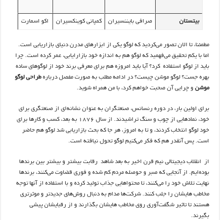
بیتستان
صرافی بایننسیران
کمپانی کوینکسیران
اکو اسمارت
مطمئنا، تا الان تصور می‌کردید که لوگو یکی از ابزارهای مدرن دنیای بازاریابی است.
اما با یکم تحقیق می‌فهمید که لوگو هم به اندازه خود بازارایابی، عمر کرده ‌است. چرا
باید از لوگو استفاده کرد؟ آیا باید امروزه هم برای معرفی برند خود از لوگوهای ساده
بهره جست؟ لوگو موشن چیست؟ در ادامه مطلب به صورت مفصل درباره
طراحی لوگو
موشن
و چرایی آن صحبت خواهم کرد، با من همراه شوید.
برای اولین بار، در دوره رنسانس، صنعتگران به عنوان نشانه‌ای از صنعتگری برای
خود، نمادهایی از چوب و سنگ تراشیدند. از سال ۱۸۷۶ به بعد، کسب و کارها برای
خود لوگو انتخاب کردند، و تا به امروز، هر جا که بحث بازاریابی شد لوگو هم حاضر
است. پس آنقدر هم که فکر می‌کنیم لوگو تحول نیافته است.
از انقلاب دیجیتالی نیم قرن اخیر به بعد شاهد رقابت بیشتر و بیشتر بین برندها
بوده‌ایم. از آنجایی که صبر و حوصله مردم کم شده و فوری قضاوت می‌کنند، برندها
نهایت تلاش خود را می‌کنند، تا محتواهایی جذاب تولید کرده و با استفاده از آنها توجه
مخاطب هایشان را جلب کنند. شرکت‌ها مدام به دنبال روش‌های جدیدتر و موثرتری
هستند تا تاثیر شگفت‌آوری روی مخاطب هایشان بگذارند و از رقبایشان پیشی
بگیرند.