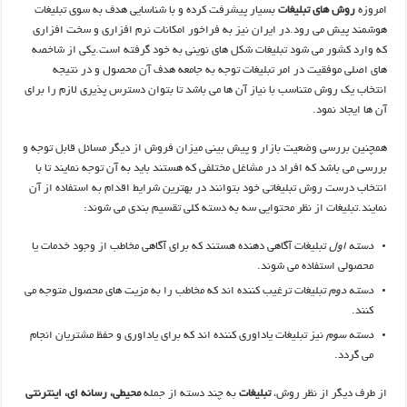
امروزه
روش های تبلیغات
بسیار پیشرفت کرده و با شناسایی هدف به سوی تبلیغات
هوشمند پیش می رود.در ایران نیز به فراخور امکانات نرم افزاری و سخت افزاری
که وارد کشور می شود تبلیغات شکل های نوینی به خود گرفته است.یکی از شاخصه
های اصلی موفقیت در امر تبلیغات توجه به جامعه هدف آن محصول و در نتیجه
انتخاب یک روش متناسب با نیاز آن ها می باشد تا بتوان دسترس پذیری لازم را برای
آن ها ایجاد نمود.
همچنین بررسی وضعیت بازار و پیش بینی میزان فروش از دیگر مسائل قابل توجه و
بررسی می باشد که افراد در مشاغل مختلفی که هستند باید به آن توجه نمایند تا با
انتخاب درست روش تبلیغاتی خود بتوانند در بهترین شرایط اقدام به استفاده از آن
نمایند.تبلیغات از نظر محتوایی سه به دسته کلی تقسیم بندی می شوند:
دسته اول
تبلیغات آگاهی دهنده هستند که برای آگاهی مخاطب از وجود خدمات یا
محصولی استفاده می شوند.
دسته دوم
تبلیغات ترغیب کننده اند که مخاطب را به مزیت های محصول متوجه می
کنند.
دسته سوم
نیز تبلیغات یاداوری کننده اند که برای یاداوری و حفظ مشتریان انجام
می گردد.
از طرف دیگر از نظر روش،
تبلیغات
به چند دسته از جمله
محیطی، رسانه ای، اینترنتی