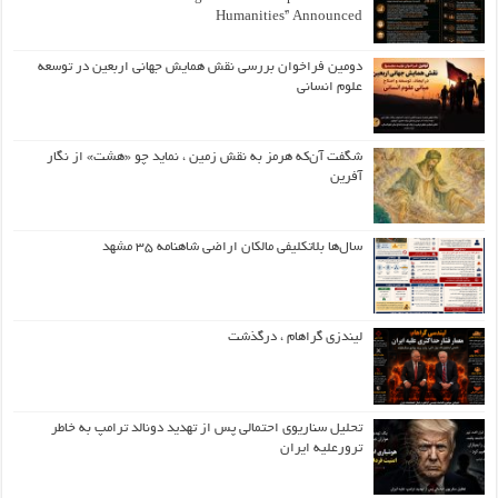
Humanities” Announced
دومین فراخوان بررسی نقش همایش جهانی اربعین در توسعه
علوم انسانی
شگفت آن‌که هرمز به نقش زمین ، نماید چو «هشت» از نگار
آفرین
سال‌ها بلاتکلیفی مالکان اراضی شاهنامه ۳۵ مشهد
لیندزی گراهام ، درگذشت
تحلیل سناریوی احتمالی پس از تهدید دونالد ترامپ به خاطر
ترورعلیه ایران