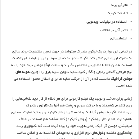
معرفی برند
تبلیغات کوچک
استفاده در تبلیغات ویدئویی
تاثیر آنی بر مخاطب
اعتمادسازی
در تمامی این موارد، یک لوگوی متحرک میتواند در جهت تامین مقتضیات برند سازی
یک نام تجاری ایفای نقش کند. اگر شما نیز به دنبال سود بردن از فواید این تکنیک
هستید، همین حالا با مشاورین ما تماس بگیرید و ساخت لوگو موشن برند خود را به
تیم طراحی آکادمی رابعی واگذار کنید.شاید بتوان سایه بازی را اولین
نمونه های
موشن گرافیک
دانست که در آن از حرکت سایه ها برای انتقال محتوا استفاده می
شده است.
زمانی برای ساخت و تولید یک فیلم کارتونی برای هر لحظه از کار باید نقاشی‌هایی را
روی کاغذ می‌کشیدند و با حرکت سریع و پشت هم آنها یک کارتون متحرک
می‌ساختند.اگرچه موشن گرافیک و انیمیشن از نظر کارکرد و رویکرد تفاوت بسیاری
باهم دارند اما از نظر روشکرد (روش کارکرد) کاملا مشابه هم هستند.بر خلاف
انیمیشن، موشن گرافیک زمانی هویت خود را پیدا کرده است که تکنولوژی رشد
چشمگیری داشته وغول‌های نرم افزاری پا به میدان گذاشته‌اند و امکان ساخت