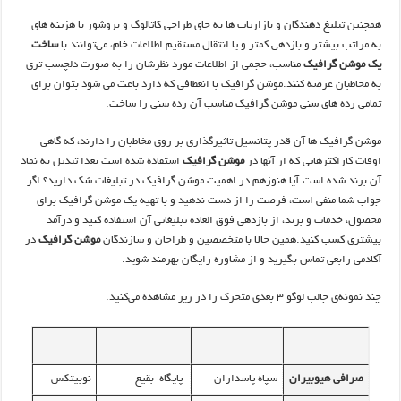
همچنین تبلیغ دهندگان و بازاریاب ها به جای طراحی کاتالوگ‌ و بروشور با هزینه های
به مراتب بیشتر و بازدهی کمتر و یا انتقال مستقیم اطلاعات خام، می‌توانند با
ساخت
یک موشن‌ گرافیک
مناسب، حجمی از اطلاعات مورد نظرشان را به صورت دلچسب ‌تری
به مخاطبان عرضه کنند.موشن گرافیک با انعطافی که دارد باعث می شود بتوان برای
تمامی رده های سنی موشن گرافیک مناسب آن رده سنی را ساخت.
موشن‌ گرافیک‌ ها آن قدر پتانسیل تاثیرگذاری بر روی مخاطبان را دارند، که گاهی
اوقات کاراکترهایی که از آنها در
موشن گرافیک
استفاده شده است بعدا تبدیل به نماد
آن برند شده است.آیا هنوزهم در اهمیت موشن گرافیک در تبلیغات شک دارید؟ اگر
جواب شما منفی است، فرصت را از دست ندهید و با تهیه یک موشن گرافیک برای
محصول، خدمات و برند، از بازدهی فوق العاده تبلیغاتی آن استفاده کنید و درآمد
بیشتری کسب کنید.همین حالا با متخصصین و طراحان و سازندگان
موشن گرافیک
در
آکادمی رابعی تماس بگیرید و از مشاوره رایگان بهرمند شوید.
چند نمونه‌ی جالب لوگو ۳ بعدی متحرک را در زیر مشاهده می‌کنید.
صرافی هیوبیران
سپاه پاسداران
پایگاه بقیع
نوبیتکس