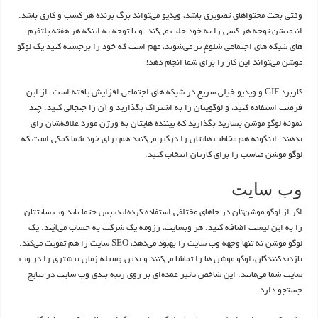
وقتی بحث محتواهای تصویری باشد، ویدیو می‌تواند برگ برنده هر کسب و کاری باشد.
انیمیشن توجه هر کسی را به خود جلب می‌کند. و با توجه به اینکه هر هفته پلتفرم
های شبکه های اجتماعی شلوغ تر می‌شوند، مهم است که خود را برجسته کنید یک لوگو
موشن می‌تواند این کار را برای شما انجام دهد!
کاربرد GIF و ویدیو خیلی سریع در شبکه های اجتماعی افزایش یافته است. از این
فرصت استفاده کنید، و لوگویتان را به اشتراک بگذارید و آن را جنجالی کنید. چند
نمونه لوگو موشن بسازید بگذارید که بیننده هایتان به ورژن مورد علاقه‌شان رای
بدهند. اینگونه هم مخاطب هایتان را درگیر می‌کنید هم برای خود شما کمکی است که
لوگو موشن مناسب را برای کارتان انتخاب کنید.
وب سایت
اگر از لوگو موشن‌تان در جاهای مختلفی استفاده کرده‌اید، پس حتما باید وب سایتتان
را به این لیست اضافه کنید. هر وبسایت، رزومه یک شرکت به حساب می‌آیند. یک
لوگو موشن نه تنها وجهه وب سایت را بهبود می‌دهد، SEO سایت را هم تقویت می‌کند.
بازدیدکنندگان، لوگو موشن ها را تماشا می‌کنند و بدین وسیله زمان بیشتری را در وب
سایت شما می‌مانند. این شاخص تاثیر عمده‌ای بر روی رتبه بندی وب سایت در نتایج
جستجو دارد.