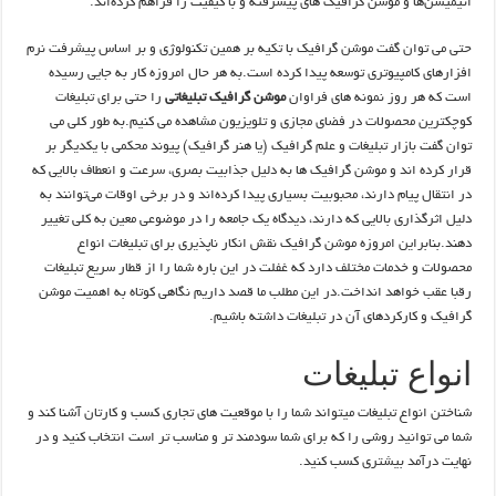
انیمیشن‌ها و موشن گرافیک های پیشرفته و با کیفیت را فراهم کرده‌اند.
حتی می توان گفت موشن گرافیک با تکیه بر همین تکنولوژی و بر اساس پیشرفت نرم
افزارهای کامپیوتری توسعه پیدا کرده است.به هر حال امروزه کار به جایی رسیده
است که هر روز نمونه های فراوان
موشن گرافیک تبلیغاتی
را حتی برای تبلیغات
کوچکترین محصولات در فضای مجازی و تلویزیون مشاهده می کنیم.به طور کلی می
توان گفت بازار تبلیغات و علم گرافیک (یا هنر گرافیک) پیوند محکمی با یکدیگر بر
قرار کرده اند و موشن‌ گرافیک‌ ها به دلیل جذابیت بصری، سرعت و انعطاف بالایی که
در انتقال پیام دارند، محبوبیت بسیاری پیدا کرده‌اند و در برخی اوقات می‌توانند به
دلیل اثرگذاری بالایی که دارند، دیدگاه یک جامعه را در موضوعی معین به کلی تغییر
دهند.بنابراین امروزه موشن گرافیک نقش انکار ناپذیری برای تبلیغات انواع
محصولات و خدمات مختلف دارد که غفلت در این باره شما را از قطار سریع تبلیغات
رقبا عقب خواهد انداخت.در این مطلب ما قصد داریم نگاهی کوتاه به اهمیت موشن‌
گرافیک و کارکردهای آن در تبلیغات داشته باشیم.
انواع تبلیغات
شناختن انواع تبلیغات میتواند شما را با موقعیت های تجاری کسب و کارتان آشنا کند و
شما می توانید روشی را که برای شما سودمند تر و مناسب تر است انتخاب کنید و در
نهایت درآمد بیشتری کسب کنید.