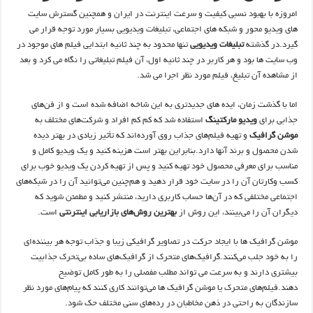
امروزه با بهبود نسبی کیفیت و سرعت اینترنت در ایران و همچنین گسترش سایت
های ویدیو محور و شبکه های اجتماعی، تبلیغات ویدیویی بسیار مورد توجه قرار می
گیرد.در گذشته
تبلیغات ویدیویی
تنها محدود به چند ثانیه ابتدایی فیلم های موجود در
وب سایت ها بود و هر کاربر در چند ثانیه اول، آن فیلم تبلیغاتی را نگاه می کرد و بعد
از مشاهده آن تبلیغ، فیلم مورد نظر اجرا می شد.
اما با گذشت زمان، ایده های جدیدتری به این شاخه اضافه شده است و از فن‌های
جذابی برای
ویدیو مارکتینگ
استفاده شد که کم کم افراد و شرکت‌های مختلف به
موشن گرافیک
و تهیه فیلم‌های جذاب روی آورده‌اند که تأثیر زیادی در بهتر دیده
شدن محصول و برند آنها دارد.بنابراین بهتر است هزینه کنید و یک ویدیو کامل و
مناسب برای معرفی محصول خود تهیه کنید و پس از تهیه کردن یک ویدیو خوب برای
کسب ‌وکارتان آن را در سایت خود قرار دهید و هم‌چنین می‌توانید آن را در شبکه‌های
اجتماعی مختلفی که در آن‌ها حساب کاربری دارید، منتشر کنید و مطمئن شوید که
دیگران آن را می‌بینند، این روش از
بهترین روش‌های بازاریابی اینترنتی
است.
موشن‌ گرافیک‌ ها با ایجاد حرکت در تصاویر گرافیکی زیبا و جذاب توجه هر بیننده‌ای
را به خود جلب می‌کنند.گرافیک‌های متحرک از گرافیک‌های ساده بی‌تحرک جذابیت
بیشتری دارند و به سرعت می تواند مطلب مفصلی را به طور کامل توضیح
دهند.فیلم‌های متحرک یا موشن‌ گرافیک‌ ها می‌توانند کاری کنند که پیام‌های مورد نظر
سازندگان به راحتی در ذهن مخاطبان در رده‌های سنی مختلف حک شود.