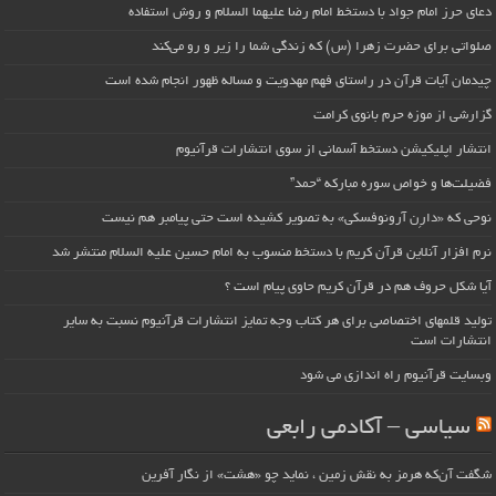
دعای حرز امام جواد با دستخط امام رضا علیهما السلام و روش استفاده
صلواتی برای حضرت زهرا (س) که زندگی شما را زیر و رو می‌کند
چیدمان آیات قرآن در راستای فهم مهدویت و مساله ظهور انجام شده است
گزارشی از موزه حرم بانوی کرامت
انتشار اپلیکیشن دستخط آسمانی از سوی انتشارات قرآنیوم
فضیلت‌ها و خواص سوره مبارکه “حمد”
نوحی که «دارِن آرونوفسکی» به تصویر کشیده است حتی پیامبر هم نیست
نرم افزار آنلاین قرآن کریم با دستخط منسوب به امام حسین علیه السلام منتشر شد
آیا شکل حروف هم در قرآن کریم حاوی پیام است ؟
تولید قلمهای اختصاصی برای هر کتاب وجه تمایز انتشارات قرآنیوم نسبت به سایر
انتشارات است
وبسایت قرآنیوم راه اندازی می شود
سیاسی – آکادمی رابعی
شگفت آن‌که هرمز به نقش زمین ، نماید چو «هشت» از نگار آفرین