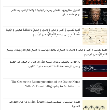
تحلیل سناریوی احتمالی پس از تهدید دونالد ترامپ به خاطر
ترورعلیه ایران
اُعیذُ نَفسی وَ أهلی وَ مالی وَ وُلدی و جَمیعَ ما تَلحَقُهُ عِنایتی و جَمیعَ
نِعَمِ اللّهِ عِندی بِبِسمِ اللّهِ الرَّحمنِ الرَّحیمِ
اُعیذُ نَفسی وَ أهلی وَ مالی وَ وُلدی، و جَمیعَ ما تَلحَقُهُ عِنایتی، و جَمیعَ نِعَمِ اللّهِ عِندی، بِبِسمِ
اللّهِ الرَّحمنِ الرَّحیمِ.
بازخوانی تحلیلی تابلوی «بسم الله الرحمن الرحیم» اثر حمید
رابعی؛ از هندسه نقطه تا تجسم حدیث ثقلین
The Geometric Reinterpretation of the Divine Name
“Allah”: From Calligraphy to Architecture
إعادة التشكيل الهندسي لكلمة الجلالة «الله»؛ من فن الخط إلى
العمارة