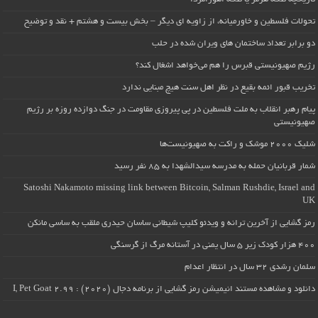
تحولات فلسطین و خاورمیانه، از زاویه ای دیگر – بخش بیست و هشتم + نقد و توضیح
دو برابر تعداد ساختمان های ویران شده در حلب
رژیم صهیونیستی قبرس را هم می‌خواهد اشغال کند؟
تخریب قبور ائمه بقیع در نظر اهل سنت هیچ مبنایی ندارد
پیام رهبر انقلاب به ملت فلسطین در پی پیروزی مقاومت در جنگ دوازده روزه بر رژیم
صهیونیستی
شلیک ۲۰۰۰ موشک و راکت به صهیونیست‌ها
شمار قربانیان حمله به مدرسه سیدالشهدا به ۸۵ نفر رسید
Satoshi Nakamoto missing link between Bitcoin, Salman Rushdie, Israel and
UK
رمز گشایی از آخرین ترانه و ویدئو کلیپ شیطانی ساسان حیدری ملقب به ساسی مانکن
۴۰۰ هزار کودک زیر ۵ سال یمنی در آستانه مرگ از گرسنگی
سلمان رشدی ۳۲ سال در انتظار اعدام
دانلود و مشاهده مستند انیمیشن رمز گشایی از برنامه دجال (۲۰۲۰) : I, Pet Goat 2.99