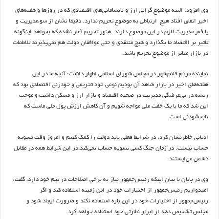
وی افزود: البته موضوع گرانی ارز و نابسامانی‌های اقتصادی که در روزها و هفته‌های
اخیر اتفاق افتاد هیچ ارتباطی به موضوع تحریم ندارد. دقیقا نشان از سوء‌مدیریت و
یا فقر مدیریت لازم در این موضوع دارند. هنوز تحریم آغاز نشده که بخواهد اینگونه
تاثیر بر اقتصاد ما بگذارد و هیچ منتقدی و حتی موافقان دولت هم نمی‌پذیرند تلاطمات
در بازار متاثر از موضوع تحریم باشد.
نماینده مردم قائم‌شهر در مجلس شورای اسلامی اظهار داشت: آنچه ما در این
هفته‌های اخیر در بازار شاهد آن بودیم نوعی خود تحریمی و خودزنی اقتصادی بود که
ریشه در بی‌عرضگی مدیریت در صحنه اقتصاد و بازار ارز و مسکن داشت و موجب
این شد که ما با یک خفت ملی مواجه شویم و آن کاهش ارزش پول ملی ماست که
نابخشودنی است.
ادیانی خاطرنشان کرد: در شرایط فعلی باید دولت را کمک کنیم و امروز وقت تسویه
حساب نیست. در زمان جنگ کسی تسویه حساب نمی‌کند،‌در این شرایط همه در مقابل
دشمن می‌ایستند.
وی در پایان با بیان اینکه رئیس‌جمهور نیاز به برخی اصلاحات در تیم خود دارد، گفت:
امیدواریم رئیس‌جمهور از اختیارات خود در این زمینه استفاده کند و اگر
رئیس‌جمهور از اختیارات خود در این باره استفاده نکند و ضرورت ایجاد شود و
مجلس تشخیص دهد از ابزار نظارتی خود استفاده خواهد کرد.