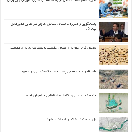
تکریم مقام معلم: نگاهی نو به استانداردسازی آموزش و پرورش
پاسخگویی و مبارزه با فساد ، سناتور هاولی در مقابل مدیرعامل
بوئینگ
تعجیل فرج: دعا برای ظهور، حکومت یا بسترسازی برای عدالت؟
باند قدرتمند مافیایی پشت صحنه کوهخواری در مشهد
فقیه غایب ، بازی با کلمات یا حقیقتی فراموش شده
پل طبیعت در شاندیز احداث میشود