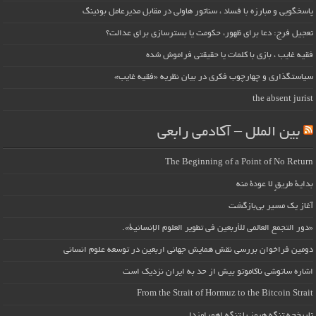
پاسخگویی و مبارزه با فساد ، سناتور هاولی در مقابل مدیرعامل بوئینگ
تعجیل فرج: دعا برای ظهور، حکومت یا بسترسازی برای عدالت؟
فقیه غایب ، بازی با کلمات یا حقیقتی فراموش شده
سیاستگذاری و چهارچوب فکری در بیان نظریه «فقیه غایب»
the absent jurist
بین الملل – آکادمی رابعی
The Beginning of a Point of No Return
بداية طريقٍ لا عودة منه
آغاز یک مسیر بی‌بازگشت
«دور التجمع العالمي للأربعين في تطوير العلوم الإنسانية».
دومین فراخوان بررسی نقش همایش جهانی اربعین در توسعه علوم انسانی
اشاره ساتوشی ناکاموتو بیش از حد به ایران نزدیک است
From the Strait of Hormuz to the Bitcoin Strait
تاریخچه تنگه هرمز یا تنگه اهورامزدا