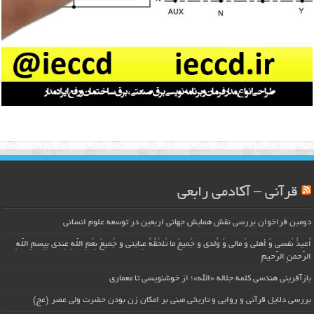
قرآنی – آکادمی رابعی
دومین فراخوان بررسی نقش همایش جهانی اربعین در توسعه علوم انسانی
اُعیذُ نَفسی وَ أهلی وَ مالی وَ وُلدی و جَمیعَ ما تَلحَقُهُ عِنایتی و جَمیعَ نِعَمِ اللّهِ عِندی بِبِسمِ اللّهِ
الرَّحمنِ الرَّحیمِ
بازآفرینی هندسی کلمه جلاله «الله»؛ از خوشنویسی تا معماری
بررسی دلایل قرآنی و روایی و تاریخی مبنی بر امکان زن بودن حضرت ولی عصر (عج)