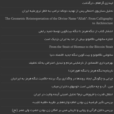
لیندزی گراهام ، درگذشت
تحلیل سناریوی احتمالی پس از تهدید دونالد ترامپ به خاطر ترورعلیه ایران
The Geometric Reinterpretation of the Divine Name “Allah”: From Calligraphy
to Architecture
انتشار کتاب از تنگه هرمز تا تنگه بیت‌کوین توسط حمید رابعی
اشاره ساتوشی ناکاموتو بیش از حد به ایران نزدیک است
From the Strait of Hormuz to the Bitcoin Strait
ساتوشی ناکاموتو و بیت کوین تنگه جدید اقتصاد دنیا
بهره‌برداری اقتصادی از نارضایتی مردم و تبدیل اعتراض به کد تخفیف
تاریخچه تنگه هرمز یا تنگه اهورامزدا
چرایی و چگونگی ایجاد روندها در واگذاری برگ برنده حاکمیت تنگه هرمز به ایرانیان
مین ، آب و چه حکایتی است خونبهای دختران میناب
انتقال قدرت یا فروپاشی نرم؟ تحلیل امنیتی آینده ولایت در ایران
بررسی تأثیر فرضیه زن بودن امام دوازدهم بر نظریه «فقیه غایب»
بررسی دلایل قرآنی و روایی و تاریخی مبنی بر امکان زن بودن حضرت ولی عصر (عج)