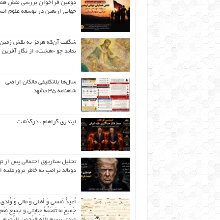
دومین فراخوان بررسی نقش هم
جهانی اربعین در توسعه علوم انس
شگفت آن‌که هرمز به نقش زمین 
نماید چو «هشت» از نگار آفرین
سال‌ها بلاتکلیفی مالکان اراضی
شاهنامه ۳۵ مشهد
لیندزی گراهام ، درگذشت
تحلیل سناریوی احتمالی پس از ت
دونالد ترامپ به خاطر ترورعلیه ا
اُعیذُ نَفسی وَ أهلی وَ مالی وَ وُلدی
جَمیعَ ما تَلحَقُهُ عِنایتی و جَمیعَ نِعَمِ 
عِندی بِبِسمِ اللّهِ الرَّحمنِ الرَّحیمِ