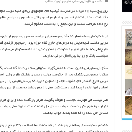
اتکلیفی مالکان اراضی شاهنامه ۳۵
ری
رای
اقتصادی
,
تازه ترین مطلب
,
تعلیم و تربیت
,
مطالب
روز پنج‌شنبه ۲۵ مرداد در مدرسه فیضیه قم،
نگذاشت. بعد از انتشار تصاویر و اخبار مراسم، وقتی سیاسیون و مراجع عظام ت
رخ داده ناراحت شدند و این تجمع را به شدت محکوم کردند.
از پلاکاردهای حاشیه‌ساز که بگذریم، سخنران مراسم «حسن رحیم‌پورازغدی» بو
در پی داشت کنایه‌هایش به درس‌های خارج فقه حوزه بود. رحیم‌پور ازغدی گفت:
خارج‌هایی که به جای تئوریزه حکومت و تمدن دینی، عملا فقه سکولار می‌سازند، 
سیاست، بانک و روابط بین‌الملل حرفی ندارند.
سکولاریسم یعنی همین است. همه می‌گویند سکولاریسم در دانشگاه است، بگ
درس خارج فقه در قم، مشهد، نجف و اصفهان دارید که پرسش‌هایش را از بیرو
اساس آنها ادله را پیدا کند و بحث کند. یعنی از ذهن نیاید به عین، از عین بی
هنر نیست هی طهارت، نجاست و طواف بگویند، هزار بار گفته شده و برای هزار و
تکرار حرف‌های مکرر نیست. جواب مسائل حل شده نیست اجتهاد یعنی جواب م
مسائل حل شده را که همه بلدند جواب بدهند.
شنیدم ۷۰۰-۸۰۰ رساله می‌خو