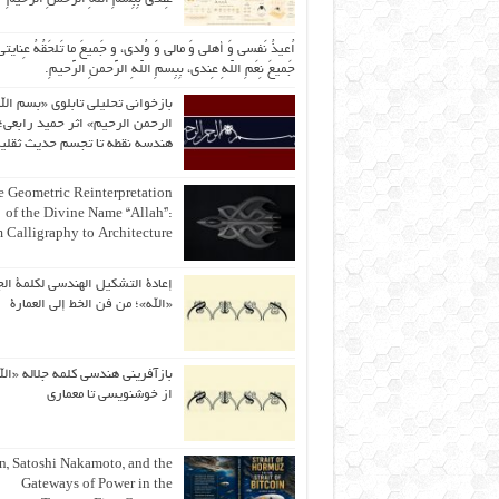
اُعیذُ نَفسی وَ أهلی وَ مالی وَ وُلدی، و جَمیعَ ما تَلحَقُهُ عِنایتی
جَمیعَ نِعَمِ اللّهِ عِندی، بِبِسمِ اللّهِ الرَّحمنِ الرَّحیمِ.
بازخوانی تحلیلی تابلوی «بسم الل
الرحمن الرحیم» اثر حمید رابعی؛ 
هندسه نقطه تا تجسم حدیث ثقلی
 Geometric Reinterpretation
of the Divine Name “Allah”:
 Calligraphy to Architecture
إعادة التشكيل الهندسي لكلمة الج
«الله»؛ من فن الخط إلى العمارة
بازآفرینی هندسی کلمه جلاله «الل
از خوشنویسی تا معماری
an, Satoshi Nakamoto, and the
Gateways of Power in the