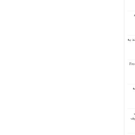
د به
Fro
ه
یف