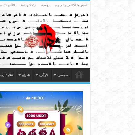
تماس با آکادمی رابعی
رزومه
زندگی نامه
افتخارات
سیاسی
قرآنی
هنری
محیط زی