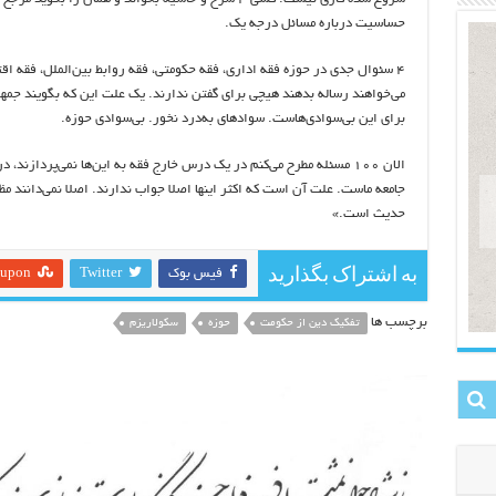
حساسیت درباره مسائل درجه یک.
۴ سئوال جدی در حوزه فقه اداری، فقه حکومتی، فقه روابط بین‌الملل، فقه اقت
می‌خواهند رساله بدهند هیچی برای گفتن ندارند. یک علت این که بگویند 
برای این بی‌سوادی‌هاست. سوادهای به‌درد نخور. بی‌سوادی حوزه.
جامعه ماست. علت آن است که اکثر اینها اصلا جواب ندارند. اصلا نمی‌دانند م
حدیث است.»
به اشتراک بگذارید
فیس بوک
Twitter
eupon
برچسب ها
تفکیک دین از حکومت
حوزه
سکولاریزم