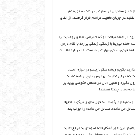
 هجمه‎های زیادی علیه دولت انجام شد و سخنران مراسم نیز در نقد به حوزه کم
قلید در جریان ماهیت مراسم قرار گرفتند، از اتفاق
د، از جمله مباحث او که اعتراض علما و روحانیت را
 «فقه بی‌ربط با زندگی، زندگی بی‌ربط با فقه، درس
فقه فردی، عبادی طهارت و نجاست. اما درباره اقتصاد،
ذارید بگویم ریشه سکولاریسم در حوزه است.
سکولاریسم یعنی تفکیک دین از حکومت، دولت و تمدن. تفکیک نظری وقتی است که حرفی ندارید. ۵ درس خارج از فقه نه، یک
ن بگیرد و همین الان در مسائل حکومتی بیاید بر
اید به ذهن. چندتا هستند؟
 یکم هم می‌گویند. به قول مطهری می‌گوید اجتهاد
سائل حل نشده. مسائل حل نشده را جواب بده،
اهند در قم بدهند، ما اصلا ۷۰۰ تا مرجع می‌خواهیم؟ این جور که کارخانه انبوه تولید مرجع تقلید
شروع شده کاری نیست. کسی ۴ شرح و حاشیه بخواند و همان را بگوید مرجع می‌شود؟ حساسیت سر مسائل جزیی درجه ۶، عدم