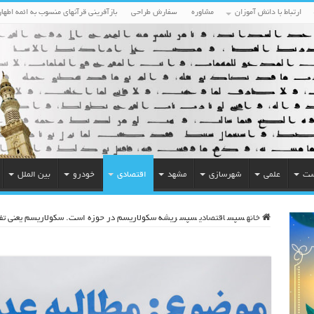
ارتباط با دانش آموزان
مشاوره
سفارش طراحی
بازآفرینی قرآنهای منسوب به ائمه اطهار
ست
علمی
شهرسازی
مشهد
اقتصادی
خودرو
بین الملل
خانه
سپس
اقتصادی
سپس
ریشه سکولاریسم در حوزه است. سکولاریسم یعنی تف