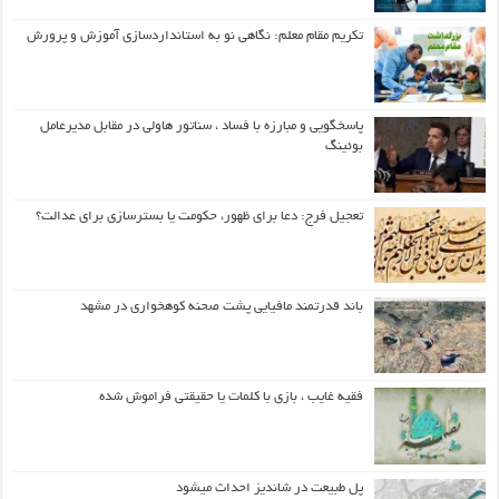
تکریم مقام معلم: نگاهی نو به استانداردسازی آموزش و پرورش
پاسخگویی و مبارزه با فساد ، سناتور هاولی در مقابل مدیرعامل
بوئینگ
تعجیل فرج: دعا برای ظهور، حکومت یا بسترسازی برای عدالت؟
باند قدرتمند مافیایی پشت صحنه کوهخواری در مشهد
فقیه غایب ، بازی با کلمات یا حقیقتی فراموش شده
پل طبیعت در شاندیز احداث میشود