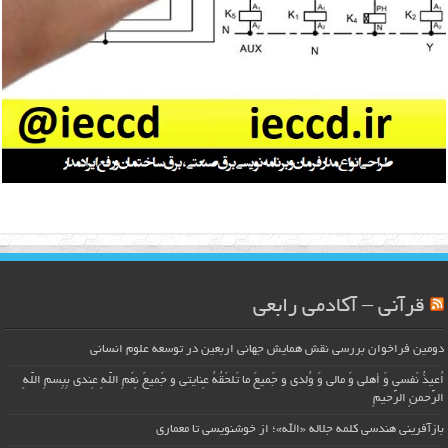
قرآنی – آکادمی رابعی
دومین فراخوان بررسی نقش همایش جهانی اربعین در توسعه علوم انسانی
اُعیذُ نَفسی وَ أهلی وَ مالی وَ وُلدی و جَمیعَ ما تَلحَقُهُ عِنایتی و جَمیعَ نِعَمِ اللّهِ عِندی بِبِسمِ اللّهِ
الرَّحمنِ الرَّحیمِ
بازآفرینی هندسی کلمه جلاله «الله»؛ از خوشنویسی تا معماری