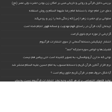
بررسی دلایل قرآنی و روایی و تاریخی مبنی بر امکان زن بودن حضرت ولی عصر (عج)
دعای حرز امام جواد با دستخط امام رضا علیهما السلام و روش استفاده
صلواتی برای حضرت زهرا (س) که زندگی شما را زیر و رو می‌کند
چیدمان آیات قرآن در راستای فهم مهدویت و مساله ظهور انجام شده است
گزارشی از موزه حرم بانوی کرامت
انتشار اپلیکیشن دستخط آسمانی از سوی انتشارات قرآنیوم
فضیلت‌ها و خواص سوره مبارکه “حمد”
نوحی که «دارِن آرونوفسکی» به تصویر کشیده است حتی پیامبر هم نیست
نرم افزار آنلاین قرآن کریم با دستخط منسوب به امام حسین علیه السلام منتشر شد
آیا شکل حروف هم در قرآن کریم حاوی پیام است ؟
تولید قلمهای اختصاصی برای هر کتاب وجه تمایز انتشارات قرآنیوم نسبت به سایر
انتشارات است
وبسایت قرآنیوم راه اندازی می شود
سیاسی – آکادمی رابعی