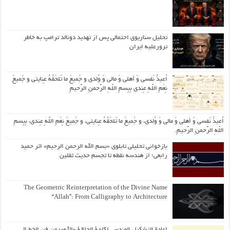
تحلیل سناریوی احتمالی پس از تهدید دونالد ترامپ به خاطر
ترورعلیه ایران
اُعیذُ نَفسی وَ أهلی وَ مالی وَ وُلدی و جَمیعَ ما تَلحَقُهُ عِنایتی و جَمیعَ
نِعَمِ اللّهِ عِندی بِبِسمِ اللّهِ الرَّحمنِ الرَّحیمِ
اُعیذُ نَفسی وَ أهلی وَ مالی وَ وُلدی، و جَمیعَ ما تَلحَقُهُ عِنایتی، و جَمیعَ نِعَمِ اللّهِ عِندی، بِبِسمِ
اللّهِ الرَّحمنِ الرَّحیمِ.
بازخوانی تحلیلی تابلوی «بسم الله الرحمن الرحیم» اثر حمید
رابعی؛ از هندسه نقطه تا تجسم حدیث ثقلین
The Geometric Reinterpretation of the Divine Name
“Allah”: From Calligraphy to Architecture
إعادة التشكيل الهندسي لكلمة الجلالة «الله»؛ من فن الخط إلى