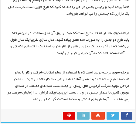
شخصیت خاصی می بخشید. در این مرحله باید بتوانید ایده را واضح و شفاف روی
کاغذ پیاده کنید و رئیس بخش طراحی را متقاعد کنید که طرح خوبی است، درست مثل
یک بازاری که جنسش را می خواهد بفروشد.
مرحله دوم، بعد از انتخاب طرح است که باید از روی آن مدل ساخت. در این مرحله
باید طرح دو بعدی را به صورت سه بعدی پیاده کنید. مدل سازی تقریبا یک سال طول
می کشد که در آخر باید یک مدل بی نقص از نظر هنری، استاتیک، اقتصادی تکنیکی و
… آماده شده باشد که به آن دیزاین فریز می گویند.
مرحله سوم، مرحله تولید است که با استفاده از تمام امکانات شرکت و کار با تمام
شبکه ها، طرح پیاده شده و ماشین آماده تولید راهی باند کارخانه می شود. البته در
مراحل تولید شرکت آزمایش های زیادی از جمله تست صداهای مختلف، از صدای
موتور، کابین تا صدای بستن در و … تست ایرودینامیک، کراش … آزمایش سرعت در
پیچ، شتاب … آزمایش های امنیتی و صدها تست دیگر انجام می دهد.