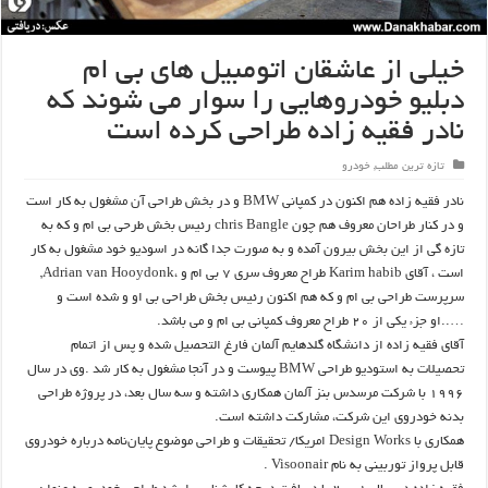
خیلی از عاشقان اتومبیل های بی ام
دبلیو خودروهایی را سوار می شوند که
نادر فقیه زاده طراحی کرده است
تازه ترین مطلب
,
خودرو
نادر فقیه زاده هم اکنون در کمپانی BMW و در بخش طراحی آن مشغول به کار است
و در کنار طراحان معروف هم چون chris Bangle رئیس بخش طرحی بی ام و که به
تازه گی از این بخش بیرون آمده و به صورت جدا گانه در اسودیو خود مشغول به کار
است ، آقای Karim habib طراح معروف سری 7 بی ام و ،Adrian van Hooydonk,
سرپرست طراحی بی ام و که هم اکنون رئیس بخش طراحی بی او و شده است و
…..او جزء یکی از 20 طراح معروف کمپانی بی ام و می باشد.
آقای فقیه زاده از دانشگاه گلدهایم آلمان فارغ التحصیل شده و پس از اتمام
تحصیلات به استودیو طراحی BMW پیوست و در آنجا مشغول به کار شد .وی در سال
1996 با شرکت مرسدس بنز آلمان همکاری داشته و سه سال بعد، در پروژه طراحی
بدنه خودروی این شرکت، مشارکت داشته است.
همکاری با Design Works امریکا/ تحقیقات و طراحی موضوع پایان‌نامه درباره خودروی
قابل پرواز توربینی به نام Visoonair .