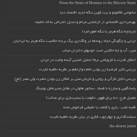
From the Strait of Hormuz to the Bitcoin Strait
ساتوشی ناکاموتو و بیت کوین تنگه جدید اقتصاد دنیا
بهره‌برداری اقتصادی از نارضایتی مردم و تبدیل اعتراض به کد تخفیف
تاریخچه تنگه هرمز یا تنگه اهورامزدا
چرایی و چگونگی ایجاد روندها در واگذاری برگ برنده حاکمیت تنگه هرمز به ایرانیان
مین ، آب و چه حکایتی است خونبهای دختران میناب
انتقال قدرت یا فروپاشی نرم؟ تحلیل امنیتی آینده ولایت در ایران
بررسی تأثیر فرضیه زن بودن امام دوازدهم بر نظریه «فقیه غایب»
بررسی دلایل قرآنی و روایی و تاریخی مبنی بر امکان زن بودن حضرت ولی عصر (عج)
پاسخگویی و مبارزه با فساد ، سناتور هاولی در مقابل مدیرعامل بوئینگ
تعجیل فرج: دعا برای ظهور، حکومت یا بسترسازی برای عدالت؟
فقیه غایب ، بازی با کلمات یا حقیقتی فراموش شده
سیاستگذاری و چهارچوب فکری در بیان نظریه «فقیه غایب»
the absent jurist