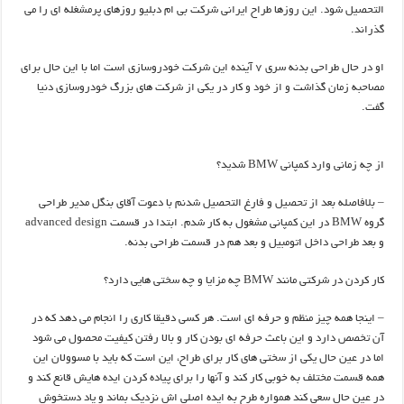
التحصیل شود. این روزها طراح ایرانی شرکت بی ام دبلیو روزهای پرمشغله ای را می
گذراند.
او در حال طراحی بدنه سری 7 آینده این شرکت خودروسازی است اما با این حال برای
مصاحبه زمان گذاشت و از خود و کار در یکی از شرکت های بزرگ خودروسازی دنیا
گفت.
از چه زمانی وارد کمپانی BMW شدید؟
– بلافاصله بعد از تحصیل و فارغ التحصیل شدنم با دعوت آقای بنگل مدیر طراحی
گروه BMW در این کمپانی مشغول به کار شدم. ابتدا در قسمت advanced design
و بعد طراحی داخل اتومبیل و بعد هم در قسمت طراحی بدنه.
کار کردن در شرکتی مانند BMW چه مزایا و چه سختی هایی دارد؟
– اینجا همه چیز منظم و حرفه ای است. هر کسی دقیقا کاری را انجام می دهد که در
آن تخصص دارد و این باعث حرفه ای بودن کار و بالا رفتن کیفیت محصول می شود
اما در عین حال یکی از سختی های کار برای طراح، این است که باید با مسوولان این
همه قسمت مختلف به خوبی کار کند و آنها را برای پیاده کردن ایده هایش قانع کند و
در عین حال سعی کند همواره طرح به ایده اصلی اش نزدیک بماند و یاد دستخوش