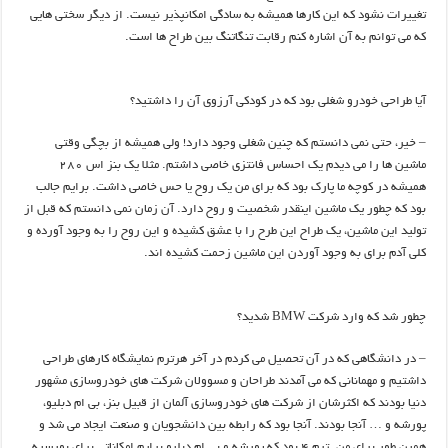
تغییرات نشود که این کارها همیشه به سادگی امکانپذیر نیست. از دیگر سختی هایی
که می توانم به آن اشاره کنم رقابت تنگاتنگ بین طراح ها است.
آیا طراحی خودرو شغلی بود که در کودکی آرزوی آن را داشتید؟
– خیر، حتی نمی دانستم که چنین شغلی وجود دارد! ولی همیشه از بچگی وقتی
ماشین ها را می دیدم یک احساس فانتزی خاصی داشتم. مثلا یک بنز اس 280
همیشه در کوچه ما پارک بود که برای من یک روح یا حس خاصی داشت. برایم جالب
بود که چطور یک ماشین اینقدر شخصیت و روح دارد. آن زمان نمی دانستم که قبل از
تولید این ماشین، یک طراح این طرح را با عشق کشیده و این روح را به وجود آورده و
کلی آدم برای به وجود آوردن این ماشین زحمت کشیده اند.
چطور شد که وارد شرکت BMW شدید؟
– در دانشگاهی که در آن تحصیل می کردم در آخر هرترم نمایشگاه کارهای طراحی
داشتیم و مهمانانی که می آمدند طراحان و مسوولان شرکت های خودروسازی مشهور
دنیا بودند که اکثرشان از شرکت های خودروسازی آلمان از قبیل بنز، بی ام دبلیو،
پورشه و … آنجا بودند. آنجا بود که رابطه بین دانشجویان و صنعت ایجاد می شد و
همین طور برای من. ترم 4 بود که پورشه و بی ام دبلیو برایم امکاناتی برای بورسیه