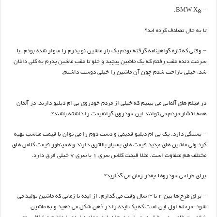
– BMW X5.
تا به حال تصادف کرده اید؟
– وقتی که تازه گواهینامه گرفته بودم یک بار ماشین نو پدرم را سوار شده بودم. با
سرعت دنده عقب رفتم که یک ماشین پیچید و جلو تا عقب ماشین پدرم به کلی داغان
شد، خیلی ناراحت شدم چون آن ماشین را خیلی دوست داشتم.
در فیلم های آلمانی می بینیم که خیلی از مردم خودروی بی ام دبلیو دارند، در آلمان
همه اقشار مردم می توانند این خودروی گرانقیمت را داشته باشند؟
– بستگی دارد. یک بی ام دبلیو قدیمی و دست دوم را می توان با قیمت مناسب تهیه
کرد ولی ماشین های جدید قیمت های بسیار بالاتری دارند و همینطور قیمت کلاس های
مختلف هم متفاوت است. مثلا قیمت کلاس سری 1 با سری 7 خیلی فرق دارد.
برای طراحی خودروها چقدر زمان می گذارید؟
– برای طرح ها بین 2 تا 3 سال وقت می گذارم. از ایده تا زمانی که ماشین تولید می
شود. مرحله اول این است که یک ایده را در ذهن شکل می دهید و به ماشین