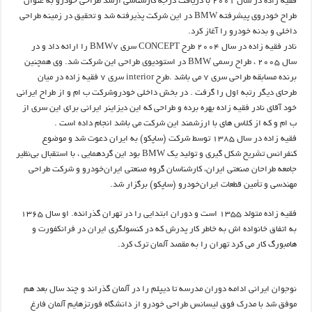
فقیه زاده در سال 2001 با دریافت درجه کارشناسی ارشد طراحی خودرو به عنوان
طراح خودروی پیشرفته BMW در این شرکت پذیرفته شد و تحقیق در زمینه طراحی
داخلی و بدنه خودرو را آغاز کرد.
نادر فقیه زاده در سال 2004 طرح CONCEPT سری BMW7 را ارائه داد و در
سال 2005 ، طراح رسمی BMW در استودیوی طراحی این شرکت شد. وی همچنین
برنده مسابقه طراحی سری 7 می باشد .طرح interior سری 7 فقیه زاده در میان
طرحای دیگر رتبه اول را گرفت . در بخش داخلی خودروشرکت ب ام و از طراح ایرانی
خود آقای نادر فقیه زاده بهره برده و طراحی که این دیزاینر ایرانی برای این سری از
ب ام و که از کلاس های با ارزشمند این شرکت می باشد انجام داده است .
فقیه زاده در سال 1385 توسط شرکت (ساپکو) به ایران دعوت شد و موضوع
کنفرانس تشریح شکل گیری و تولید یک BMW بود این گردهمایی ، با استقبال بی‌نظیر
جامعه طراحان صنعتی ایران، کارشناسان گروه صنعتی ایران‌خودرو و شرکت طراحی
مهندسی و تأمین قطعات ایران‌خودرو (ساپکو) برگزار شد.
فقیه زاده متولد 1355 است و دوران ابتدایی را در تهران گذرانده. او سال 1365
به اتفاق خانواده اش به خاطر کار پدرش که در کنسولگری ایران در فرانکفورت و
هامبورگ کار می کرد تهران را به مقصد آلمان ترک کرد.
نوجوان ایرانی ادامه دوران مدرسه تا دیپلم را در آلمان گذراند و چند سال بعد هم
موفق شد با مدرک فوق لیسانس طراحی خودرو از دانشگاه فورتزهایم آلمان فارغ