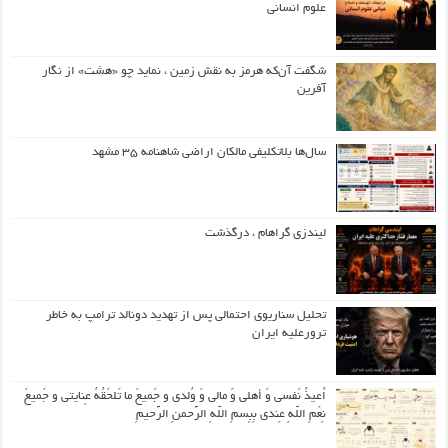
علوم انسانی
شگفت آن‌که هرمز به نقش زمین ، نماید چو «هشت» از نگار
آفرین
سال‌ها بلاتکلیفی مالکان اراضی شاهنامه ۳۵ مشهد
لیندزی گراهام ، درگذشت
تحلیل سناریوی احتمالی پس از تهدید دونالد ترامپ به خاطر
ترورعلیه ایران
اُعیذُ نَفسی وَ أهلی وَ مالی وَ وُلدی و جَمیعَ ما تَلحَقُهُ عِنایتی و جَمیعَ
نِعَمِ اللّهِ عِندی بِبِسمِ اللّهِ الرَّحمنِ الرَّحیمِ