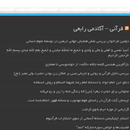
قرآنی – آکادمی رابعی
دومین فراخوان بررسی نقش همایش جهانی اربعین در توسعه علوم انسانی
اُعیذُ نَفسی وَ أهلی وَ مالی وَ وُلدی و جَمیعَ ما تَلحَقُهُ عِنایتی و جَمیعَ نِعَمِ اللّهِ عِندی بِبِسمِ اللّهِ
الرَّحمنِ الرَّحیمِ
بازآفرینی هندسی کلمه جلاله «الله»؛ از خوشنویسی تا معماری
بررسی دلایل قرآنی و روایی و تاریخی مبنی بر امکان زن بودن حضرت ولی عصر (عج)
دعای حرز امام جواد با دستخط امام رضا علیهما السلام و روش استفاده
صلواتی برای حضرت زهرا (س) که زندگی شما را زیر و رو می‌کند
چیدمان آیات قرآن در راستای فهم مهدویت و مساله ظهور انجام شده است
گزارشی از موزه حرم بانوی کرامت
انتشار اپلیکیشن دستخط آسمانی از سوی انتشارات قرآنیوم
فضیلت‌ها و خواص سوره مبارکه “حمد”