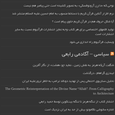
نوحی که «دارِن آرونوفسکی» به تصویر کشیده است حتی پیامبر هم نیست
نرم افزار آنلاین قرآن کریم با دستخط منسوب به امام حسین علیه السلام منتشر شد
آیا شکل حروف هم در قرآن کریم حاوی پیام است ؟
تولید قلمهای اختصاصی برای هر کتاب وجه تمایز انتشارات قرآنیوم نسبت به سایر
انتشارات است
وبسایت قرآنیوم راه اندازی می شود
سیاسی – آکادمی رابعی
شگفت آن‌که هرمز به نقش زمین ، نماید چو «هشت» از نگار آفرین
لیندزی گراهام ، درگذشت
تحلیل سناریوی احتمالی پس از تهدید دونالد ترامپ به خاطر ترورعلیه ایران
The Geometric Reinterpretation of the Divine Name “Allah”: From Calligraphy
to Architecture
انتشار کتاب از تنگه هرمز تا تنگه بیت‌کوین توسط حمید رابعی
اشاره ساتوشی ناکاموتو بیش از حد به ایران نزدیک است