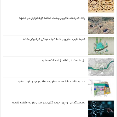
باند قدرتمند مافیایی پشت صحنه کوهخواری در مشهد
فقیه غایب ، بازی با کلمات یا حقیقتی فراموش شده
پل طبیعت در شاندیز احداث میشود
دانلود نقشه پایانه چندمنظوره مسافربری در غرب مشهد
سیاستگذاری و چهارچوب فکری در بیان نظریه «فقیه غایب»