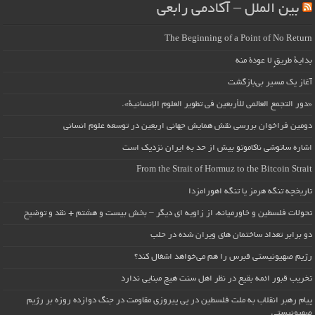
بین الملل – آکادمی رابعی
The Beginning of a Point of No Return
بداية طريقٍ لا عودة منه
آغاز یک مسیر بی‌بازگشت
«دور التجمع العالمي للأربعين في تطوير العلوم الإنسانية».
دومین فراخوان بررسی نقش همایش جهانی اربعین در توسعه علوم انسانی
اشاره ساتوشی ناکاموتو بیش از حد به ایران نزدیک است
From the Strait of Hormuz to the Bitcoin Strait
تاریخچه تنگه هرمز یا تنگه اهورامزدا
تحولات فلسطین و خاورمیانه، از زاویه ای دیگر – بخش بیست و هشتم + نقد و توضیح
دو برابر تعداد ساختمان های ویران شده در حلب
رژیم صهیونیستی قبرس را هم می‌خواهد اشغال کند؟
تخریب قبور ائمه بقیع در نظر اهل سنت هیچ مبنایی ندارد
پیام رهبر انقلاب به ملت فلسطین در پی پیروزی مقاومت در جنگ دوازده روزه بر رژیم
صهیونیستی