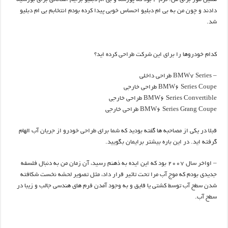
دادند و چون من به بی ام دبلیو احساس خوبی پیدا کرده بودم انتخابم بی ام دبلیو
شد.
کدام خودروها را برای این شرکت طراحی کرده اید؟
– BMW7 Series طراحی داخلی
BMW6 Series Coupe طراحی خارجی
BMW6 Series Convertible طراحی خارجی
BMW6 Series Grang Coupe طراحی خارجی
قبلا در یکی از مصاحبه ها گفته بودید که شما برای طراحی خودرو از جریان آب الهام
گرفته اید. در این باره بیشتر برایمان بگویید.
– اواخر سال 2007 بود که این ایده به ذهنم رسید، آن زمان من به دنبال فلسفه
جدیدی بودم که موج آب مرا تحت تاثیر قرار داد، مثل تصویر لحشه نخست شکافته
شدن سطح آب توسط کشتی یا قایق و به وجود آمدن فرم های هندسی جالب و زیبا در
سطح آب.