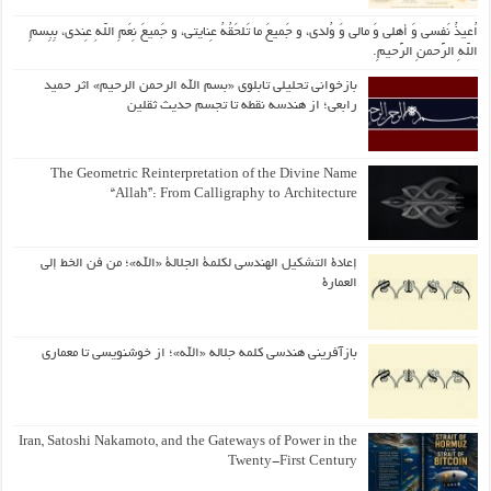
اُعیذُ نَفسی وَ أهلی وَ مالی وَ وُلدی، و جَمیعَ ما تَلحَقُهُ عِنایتی، و جَمیعَ نِعَمِ اللّهِ عِندی، بِبِسمِ
اللّهِ الرَّحمنِ الرَّحیمِ.
بازخوانی تحلیلی تابلوی «بسم الله الرحمن الرحیم» اثر حمید
رابعی؛ از هندسه نقطه تا تجسم حدیث ثقلین
The Geometric Reinterpretation of the Divine Name
“Allah”: From Calligraphy to Architecture
إعادة التشكيل الهندسي لكلمة الجلالة «الله»؛ من فن الخط إلى
العمارة
بازآفرینی هندسی کلمه جلاله «الله»؛ از خوشنویسی تا معماری
Iran, Satoshi Nakamoto, and the Gateways of Power in the
Twenty-First Century