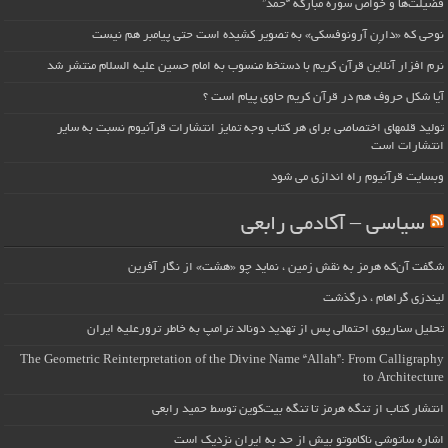
فضیلت‌ها و خواص سوره مبارکه “حمد”
نوحی که «دارِن آرونوفسکی» به تصویر کشیده است حتی پیامبر هم نیست
نرم افزار آنلاین قرآن کریم با دستخط منسوب به امام حسین علیه السلام منتشر شد
آیا شکل حروف هم در قرآن کریم حاوی پیام است ؟
تولید قلمهای اختصاصی برای هر کتاب وجه تمایز انتشارات قرآنیوم نسبت به سایر
انتشارات است
وبسایت قرآنیوم راه اندازی می شود
سیاسی – آکادمی رابعی
شگفت آن‌که هرمز به نقش زمین ، نماید چو «هشت» از نگار آفرین
لیندزی گراهام ، درگذشت
تحلیل سناریوی احتمالی پس از تهدید دونالد ترامپ به خاطر ترورعلیه ایران
The Geometric Reinterpretation of the Divine Name “Allah”: From Calligraphy
to Architecture
انتشار کتاب از تنگه هرمز تا تنگه بیت‌کوین توسط حمید رابعی
اشاره ساتوشی ناکاموتو بیش از حد به ایران نزدیک است