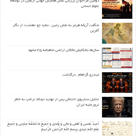
دومین فراخوان بررسی نقش همایش جهانی اربعین در توسعه
علوم انسانی
شگفت آن‌که هرمز به نقش زمین ، نماید چو «هشت» از نگار
آفرین
سال‌ها بلاتکلیفی مالکان اراضی شاهنامه ۳۵ مشهد
لیندزی گراهام ، درگذشت
تحلیل سناریوی احتمالی پس از تهدید دونالد ترامپ به خاطر
ترورعلیه ایران
اُعیذُ نَفسی وَ أهلی وَ مالی وَ وُلدی و جَمیعَ ما تَلحَقُهُ عِنایتی و جَمیعَ
نِعَمِ اللّهِ عِندی بِبِسمِ اللّهِ الرَّحمنِ الرَّحیمِ