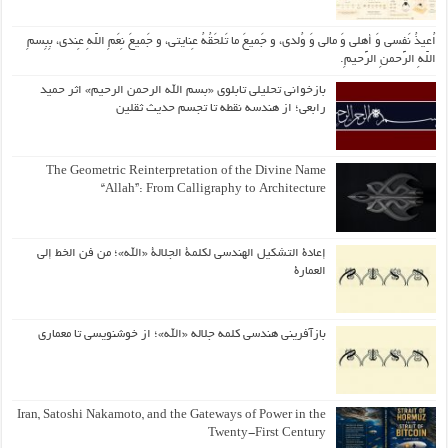
اُعیذُ نَفسی وَ أهلی وَ مالی وَ وُلدی، و جَمیعَ ما تَلحَقُهُ عِنایتی، و جَمیعَ نِعَمِ اللّهِ عِندی، بِبِسمِ
اللّهِ الرَّحمنِ الرَّحیمِ.
بازخوانی تحلیلی تابلوی «بسم الله الرحمن الرحیم» اثر حمید
رابعی؛ از هندسه نقطه تا تجسم حدیث ثقلین
The Geometric Reinterpretation of the Divine Name
“Allah”: From Calligraphy to Architecture
إعادة التشكيل الهندسي لكلمة الجلالة «الله»؛ من فن الخط إلى
العمارة
بازآفرینی هندسی کلمه جلاله «الله»؛ از خوشنویسی تا معماری
Iran, Satoshi Nakamoto, and the Gateways of Power in the
Twenty-First Century