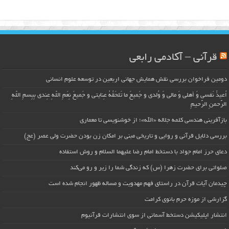
قرآنی – آکادمی رابعی
دومین فراخوان بررسی نقش همایش جهانی اربعین در توسعه علوم انسانی
اُعیذُ نَفسی وَ أهلی وَ مالی وَ وُلدی و جَمیعَ ما تَلحَقُهُ عِنایتی و جَمیعَ نِعَمِ اللّهِ عِندی بِبِسمِ اللّهِ
الرَّحمنِ الرَّحیمِ
بازآفرینی هندسی کلمه جلاله «الله»؛ از خوشنویسی تا معماری
بررسی دلایل قرآنی و روایی و تاریخی مبنی بر امکان زن بودن حضرت ولی عصر (عج)
دعای حرز امام جواد با دستخط امام رضا علیهما السلام و روش استفاده
صلواتی برای حضرت زهرا (س) که زندگی شما را زیر و رو می‌کند
چیدمان آیات قرآن در راستای فهم مهدویت و مساله ظهور انجام شده است
گزارشی از موزه حرم بانوی کرامت
انتشار اپلیکیشن دستخط آسمانی از سوی انتشارات قرآنیوم