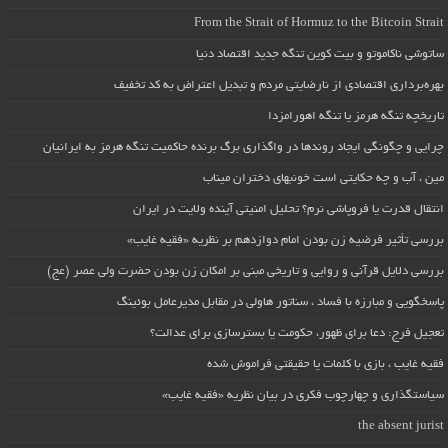
From the Strait of Hormuz to the Bitcoin Strait
ساتوشی ناکاموتو و بیت کوین تنگه جدید اقتصاد دنیا
بهره‌برداری اقتصادی از نارضایتی مردم و تبدیل اعتراض به کد تخفیف
تاریخچه تنگه هرمز یا تنگه اهورامزدا
چرایی و چگونگی ایجاد روندها در واگذاری برگ برنده حاکمیت تنگه هرمز به ایرانیان
مین ، آب و چه حکایتی است خونبهای دختران میناب
انتقال قدرت یا فروپاشی نرم؟ تحلیل امنیتی آینده ولایت در ایران
بررسی تأثیر فرضیه زن بودن امام دوازدهم بر نظریه «فقیه غایب»
بررسی دلایل قرآنی و روایی و تاریخی مبنی بر امکان زن بودن حضرت ولی عصر (عج)
پاسخگویی و مبارزه با فساد ، سناتور هاولی در مقابل مدیرعامل بوئینگ
تعجیل فرج: دعا برای ظهور، حکومت یا بسترسازی برای عدالت؟
فقیه غایب ، بازی با کلمات یا حقیقتی فراموش شده
سیاستگذاری و چهارچوب فکری در بیان نظریه «فقیه غایب»
the absent jurist