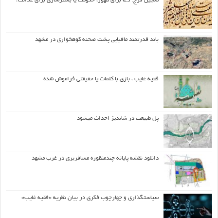
تعجیل فرج: دعا برای ظهور، حکومت یا بسترسازی برای عدالت؟
باند قدرتمند مافیایی پشت صحنه کوهخواری در مشهد
فقیه غایب ، بازی با کلمات یا حقیقتی فراموش شده
پل طبیعت در شاندیز احداث میشود
دانلود نقشه پایانه چندمنظوره مسافربری در غرب مشهد
سیاستگذاری و چهارچوب فکری در بیان نظریه «فقیه غایب»