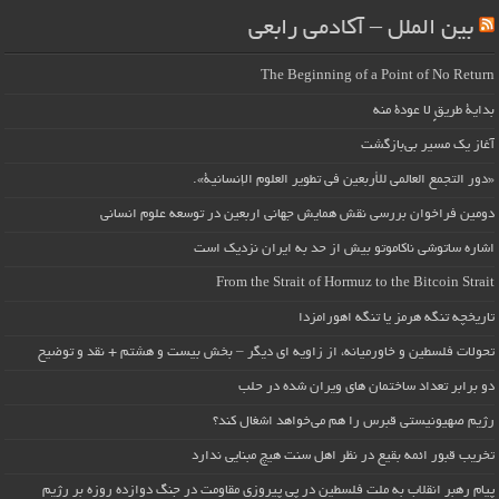
بین الملل – آکادمی رابعی
The Beginning of a Point of No Return
بداية طريقٍ لا عودة منه
آغاز یک مسیر بی‌بازگشت
«دور التجمع العالمي للأربعين في تطوير العلوم الإنسانية».
دومین فراخوان بررسی نقش همایش جهانی اربعین در توسعه علوم انسانی
اشاره ساتوشی ناکاموتو بیش از حد به ایران نزدیک است
From the Strait of Hormuz to the Bitcoin Strait
تاریخچه تنگه هرمز یا تنگه اهورامزدا
تحولات فلسطین و خاورمیانه، از زاویه ای دیگر – بخش بیست و هشتم + نقد و توضیح
دو برابر تعداد ساختمان های ویران شده در حلب
رژیم صهیونیستی قبرس را هم می‌خواهد اشغال کند؟
تخریب قبور ائمه بقیع در نظر اهل سنت هیچ مبنایی ندارد
پیام رهبر انقلاب به ملت فلسطین در پی پیروزی مقاومت در جنگ دوازده روزه بر رژیم