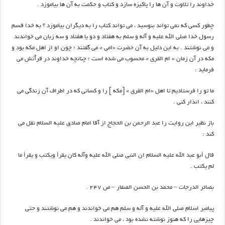
خداوند را تلاوت و آن ها را پاكيزه سازد و كتاب و حكمت به آن ها بياموزد .
چطور كسي كه نمي تواند بنوسيد ، مي تواند كتاب را به ديگران بياموزد ؟ به خدا قسم
رسول خدا صلي الله عليه و آله و سلم به هفتاد و دو يا هفتاد و سه زبان مي خواندند
و مي نوشتند . به اين دليل به آن حضرت «امي » مي گفتند ؛ چون او از اهل مكه بود و
مكه در آن زمان « ام القري » محسوب مي شده است ؛ چنانچه خداوند در قرآّنش مي
فرمايد :
ما تو را فرستاديم تا اهل «ام القري » [مكه ] را و كساني كه در اطراف آن زندگي مي
كنند ، انذار كني .
باز نظير اين روايت را عبد الرحمن بن الحجاج از آقا امام صادق عليه السلام نقل مي
كند :
قال أبو عبد الله عليه السلام ان النبي صلي الله عليه وآله كان يقرأ ويكتب و يقرأ ما
لم يكتب .
بصائر الدرجات – محمد بن الحسن الصفار – ص ۲۴۷ .
پيامبر اسلام صلي الله عليه و آله و سلم هم مي خواندند و هم مي نوشتند و حتي
چيزهايي را كه هنوز نوشته نشده بود ، مي خواندند .