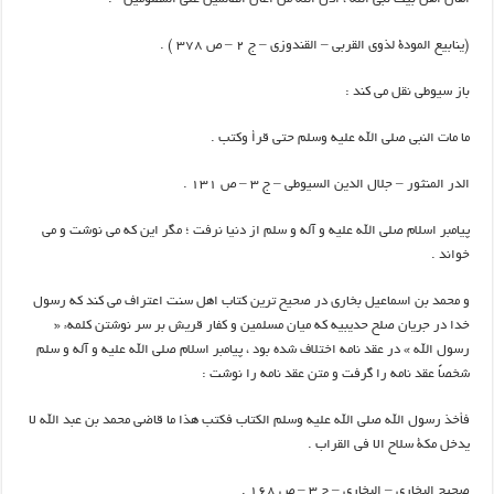
(ينابيع المودة لذوي القربي – القندوزي – ج ۲ – ص ۳۷۸ ) .
باز سيوطي نقل مي كند :
ما مات النبي صلي الله عليه وسلم حتي قرأ وكتب .
الدر المنثور – جلال الدين السيوطي – ج ۳ – ص ۱۳۱ .
پيامبر اسلام صلي الله عليه و آله و سلم از دنيا نرفت ؛ مگر اين كه مي نوشت و مي
خواند .
و محمد بن اسماعيل بخاري در صحيح ترين كتاب اهل سنت اعتراف مي كند كه رسول
خدا در جريان صلح حديبيه كه ميان مسلمين و كفار قريش بر سر نوشتن كلمهء «
رسول الله » در عقد نامه اختلاف شده بود ، پيامبر اسلام صلي الله عليه و آله و سلم
شخصاً عقد نامه را گرفت و متن عقد نامه را نوشت :
فأخذ رسول الله صلي الله عليه وسلم الكتاب فكتب هذا ما قاضي محمد بن عبد الله لا
يدخل مكة سلاح الا في القراب .
صحيح البخاري – البخاري – ج ۳ – ص ۱۶۸ .