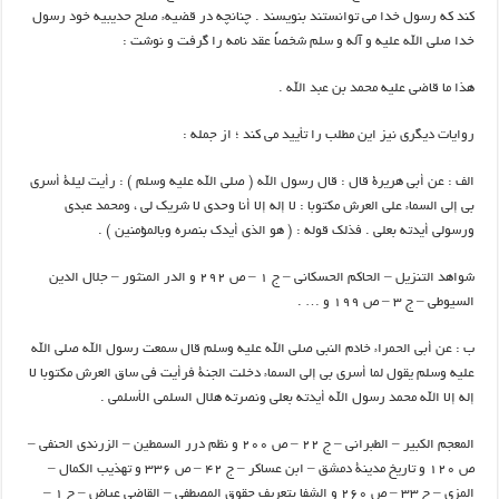
كند كه رسول خدا مي توانستند بنويسند . چنانچه در قضيهء صلح حديبيه خود رسول
خدا صلي الله عليه و آله و سلم شخصاً عقد نامه را گرفت و نوشت :
هذا ما قاضي عليه محمد بن عبد الله .
روايات ديگري نيز اين مطلب را تأييد مي كند ؛ از جمله :
الف : عن أبي هريرة قال : قال رسول الله ( صلي الله عليه وسلم ) : رأيت ليلة أسري
بي إلي السماء علي العرش مكتوبا : لا إله إلا أنا وحدي لا شريك لي ، ومحمد عبدي
ورسولي أيدته بعلي . فذلك قوله : ( هو الذي أيدك بنصره وبالمؤمنين ) .
شواهد التنزيل – الحاكم الحسكاني – ج ۱ – ص ۲۹۲ و الدر المنثور – جلال الدين
السيوطي – ج ۳ – ص ۱۹۹ و … .
ب : عن أبي الحمراء خادم النبي صلي الله عليه وسلم قال سمعت رسول الله صلي الله
عليه وسلم يقول لما أسري بي إلي السماء دخلت الجنة فرأيت في ساق العرش مكتوبا لا
إله إلا الله محمد رسول الله أيدته بعلي ونصرته هلال السلمي الأسلمي .
المعجم الكبير – الطبراني – ج ۲۲ – ص ۲۰۰ و نظم درر السمطين – الزرندي الحنفي –
ص ۱۲۰ و تاريخ مدينة دمشق – ابن عساكر – ج ۴۲ – ص ۳۳۶ و تهذيب الكمال –
المزي – ج ۳۳ – ص ۲۶۰ و الشفا بتعريف حقوق المصطفي – القاضي عياض – ج ۱ –