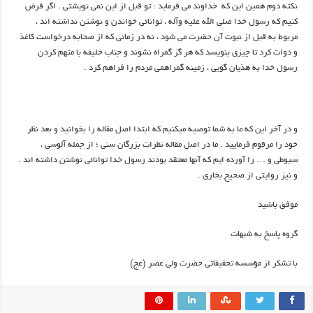
نكته دوم همين اين كه خداوند مي فرمايد : تو قبل از اين نمي نويشتي . اگر فرض
كنيم كه رسول خدا صلي الله عليه وآله ، توانائي خواندن و نوشتن نداشته اند ،
مربوط به قبل از نبوت آن حضرت مي شود ، نه در زماني كه از صحابه درخواست كاغذ
و دوات كرد تا چيزي بنويسد كه هر گز گمراه نشوند و جناب خليفه با متهم كردن
رسول خدا به هذيان گويي ، زمينه گمراهمي مردم را فراهم كرد .
و در آخر اين كه ما به شما توصيه ميكنيم كه ابتدا اصل مقاله را بخوانيد و بعد نظر
خود را مرقوم فرماييد . ما در اصل مقاله نظرات بزرگان سني ؛ از جمله آلوسي ،
سيوطي و … را آورده ايم كه آنها معتقد بودند رسول خدا توانائي نوشتن داشته اند .
و نيز روايتي از صحيح بخاري .
موفق باشيد
گروه پاسخ به شبهات
با تشکر از مؤسسه تحقيقاتي حضرت ولي عصر (عج)