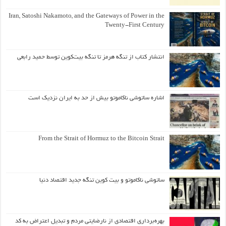
Iran, Satoshi Nakamoto, and the Gateways of Power in the
Twenty-First Century
انتشار کتاب از تنگه هرمز تا تنگه بیت‌کوین توسط حمید رابعی
اشاره ساتوشی ناکاموتو بیش از حد به ایران نزدیک است
From the Strait of Hormuz to the Bitcoin Strait
ساتوشی ناکاموتو و بیت کوین تنگه جدید اقتصاد دنیا
بهره‌برداری اقتصادی از نارضایتی مردم و تبدیل اعتراض به کد