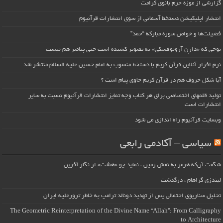
گزارشی از موزه حرم بانوی کرامت
انتشار اپلیکیشن دستخط آسمانی از سوی انتشارات قرآنیوم
فضیلت‌ها و خواص سوره مبارکه “حمد”
نوحی که «دارِن آرونوفسکی» به تصویر کشیده است حتی پیامبر هم نیست
نرم افزار آنلاین قرآن کریم با دستخط منسوب به امام حسین علیه السلام منتشر شد
آیا شکل حروف هم در قرآن کریم حاوی پیام است ؟
تولید قلمهای اختصاصی برای هر کتاب وجه تمایز انتشارات قرآنیوم نسبت به سایر
انتشارات است
وبسایت قرآنیوم راه اندازی می شود
سیاسی – آکادمی رابعی
شگفت آن‌که هرمز به نقش زمین ، نماید چو «هشت» از نگار آفرین
لیندزی گراهام ، درگذشت
تحلیل سناریوی احتمالی پس از تهدید دونالد ترامپ به خاطر ترورعلیه ایران
The Geometric Reinterpretation of the Divine Name “Allah”: From Calligraphy
to Architecture