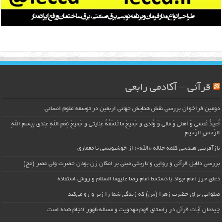
قرآنی – آکادمی رابعی
دومین فراخوان بررسی نقش همایش جهانی اربعین در توسعه علوم انسانی
اُعیذُ نَفسی وَ أهلی وَ مالی وَ وُلدی و جَمیعَ ما تَلحَقُهُ عِنایتی و جَمیعَ نِعَمِ اللّهِ عِندی بِبِسمِ اللّهِ
الرَّحمنِ الرَّحیمِ
بازآفرینی هندسی کلمه جلاله «الله»؛ از خوشنویسی تا معماری
بررسی دلایل قرآنی و روایی و تاریخی مبنی بر امکان زن بودن حضرت ولی عصر (عج)
دعای حرز امام جواد با دستخط امام رضا علیهما السلام و روش استفاده
صلواتی برای حضرت زهرا (س) که زندگی شما را زیر و رو می‌کند
چیدمان آیات قرآن در راستای فهم مهدویت و مساله ظهور انجام شده است