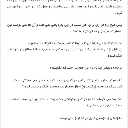
اين نامهء آخري را هم مي توانست بنويسد . اگر آن ها را صحابه به دستور رسول خدا
نوشته باشد ، اين نامه را نيز همان طور مي نوشتند و رسول خدا در آخر آن را مهر مي
كرد .
پس هيچ راه فراري براي اهل سنت در اين باره باقي نمي ماند و آن ها نمي توانند اين
جسارت به رسول خدا را توجيه كنند .
«ما کنت تتلوا من قبله من کتاب ولا تخطه بيمينک اذا لارتاب المبطلون»
(و قبل از آن نتوانستي کتابي را بخواني و به خطي بنويسي تا بمادا مبطلان در نبوت تو
شک کنند)
ترجمه دقيقتر اينآیه به این صورت است كه بگوييم :
” تو هرگز پيش از اين كتابى نمى خواندى، و با دست خود چيزى نمى نوشتى، مبادا
كسانى كه در صدد (تكذيب و) ابطال سخنان تو هستند، شك و ترديد كنند “
خداوند نمي فرمايد كه تو خواندن و نوشتن بلد نبويد ؛ بلكه مظور اين است كه شما
نميخواندي و نمي نوشتي تا …
نخواندن و ننوشتن دليل بر عدم توانائي نيست .