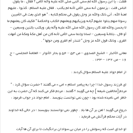
فقلت : يا ابن رسول الله لم سمي النبي صلي الله عليه وآله الأمي ؟ فقال : ما يقول
الناس قلت : يزعمون أنه سمي الأمي لأنه لم يكتب . فقال عليه السلام : كذبوا ، عليهم
لعنة الله ، أني ذلك والله عز وجل يقول في محكم كتابه : ” هو الذي بعث في الأميين
رسولا منهم يتلوا عليهم آياته ويزيكيهم ويعلمهم الكتاب والحكمة ” فكيف كان يعلمهم ما
لا يحسن والله لقد كان رسول الله صلي الله عليه وآله يقرء ويكتب باثنين وسبعين –
أو قال ، بثلاثة وسبعين – لسانا وإنما سمي الأمي لأنه كان من أهل مكة ومكة من أمهات
القري ، وذلك قول الله عز وجل ” لتنذر أم القري ومن حولها ” .
معاني الأخبار – الشيخ الصدوق – ص ۵۳ – ۵۴ و بحار الأنوار – العلامة المجلسي – ج
۱۶ – ص ۱۳۲ – ۱۳۳ .
از امام جواد عليه السلام سؤال كردند :
اي فرزند رسول خدا ! چرا به پيامبر اسلام « امي » مي گفتند ؟ حضرت سؤال كرد : ”
مردم [مخالفين شيعه ] چه مي گويند ؟ گفتند : مردم فكر مي كنند كه آن حضرت به اين
خاطر امي ناميده شده بود ؛ چون نمي توانست بنويسد . امام جواد در جواب فرمود :
دروغ مي گويند ! لعن بر آن ها باد . چطور نمي توانستند بنويسند ؛ در حالي كه خداوند
در آيات محكم قرآنش مي فرمايد :
او خداي است كه رسولش را در ميان بي سوادان برانگيخت تا براي آن ها آيات