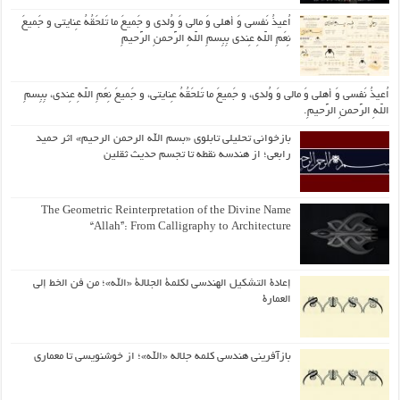
اُعیذُ نَفسی وَ أهلی وَ مالی وَ وُلدی و جَمیعَ ما تَلحَقُهُ عِنایتی و جَمیعَ
نِعَمِ اللّهِ عِندی بِبِسمِ اللّهِ الرَّحمنِ الرَّحیمِ
اُعیذُ نَفسی وَ أهلی وَ مالی وَ وُلدی، و جَمیعَ ما تَلحَقُهُ عِنایتی، و جَمیعَ نِعَمِ اللّهِ عِندی، بِبِسمِ
اللّهِ الرَّحمنِ الرَّحیمِ.
بازخوانی تحلیلی تابلوی «بسم الله الرحمن الرحیم» اثر حمید
رابعی؛ از هندسه نقطه تا تجسم حدیث ثقلین
The Geometric Reinterpretation of the Divine Name
“Allah”: From Calligraphy to Architecture
إعادة التشكيل الهندسي لكلمة الجلالة «الله»؛ من فن الخط إلى
العمارة
بازآفرینی هندسی کلمه جلاله «الله»؛ از خوشنویسی تا معماری