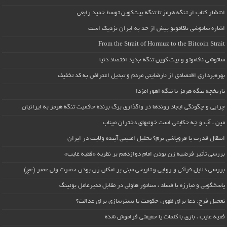
انتشار کتاب از تنگه هرمز تا تنگه بیت‌کوین توسط حمید رابعی
اشاره ساتوشی ناکاموتو بیش از حد به ایران نزدیک است
From the Strait of Hormuz to the Bitcoin Strait
ساتوشی ناکاموتو و بیت کوین تنگه جدید اقتصاد دنیا
بهره‌برداری اقتصادی از نارضایتی مردم و تبدیل اعتراض به کد تخفیف
تاریخچه تنگه هرمز یا تنگه اهورامزدا
چرایی و چگونگی ایجاد روندها در واگذاری برگ برنده حاکمیت تنگه هرمز به ایرانیان
مین ، آب و چه حکایتی است خونبهای دختران میناب
انتقال قدرت یا فروپاشی نرم؟ تحلیل امنیتی آینده ولایت در ایران
بررسی تأثیر فرضیه زن بودن امام دوازدهم بر نظریه «فقیه غایب»
بررسی دلایل قرآنی و روایی و تاریخی مبنی بر امکان زن بودن حضرت ولی عصر (عج)
پاسخگویی و مبارزه با فساد ، سناتور هاولی در مقابل مدیرعامل بوئینگ
تعجیل فرج: دعا برای ظهور، حکومت یا بسترسازی برای عدالت؟
فقیه غایب ، بازی با کلمات یا حقیقتی فراموش شده