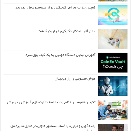
کمپین جذاب صرافی کوینکس برای سیستم عامل اندروید
خالق آثار ماندگار نگارگری ایران درگذشت
آموزش تبدیل دستگاه موبایل به یک کیف‌ پول سرد
هوش مصنوعی و ارز دیجیتال
تکریم مقام معلم: نگاهی نو به استانداردسازی آموزش و پرورش
پاسخگویی و مبارزه با فساد ، سناتور هاولی در مقابل مدیرعامل