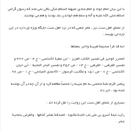
با اين بيان امام جواد و امام صادق عليهما السلام شكي باقي نمي ماند كه رسول گرامي
اسلام صلي الله عليه و آله و سلم هم خواندن بلد بودند و هم مي نوشتند .
از علماي اهل سنت نيز ، عامر شعبي كه در نزد اهل سنت جايگاه ويژه اي دارد در اين
باره مي نويسد :
انه قد قرأ صحيفة لعيينة واخبر بمعناها .
المحرر الوجيز في تفسير الكتاب العزيز – ابن عطية الأندلسي – ج ۴ – ص ۳۲۲ و
تفسير القرطبي – القرطبي – ج ۱۳ – ص ۳۵۲ و تفسير البحر المحيط – أبي حيان
الأندلسي – ج ۷ – ص ۱۵۱ و مكاتيب الرسول – الأحمدي الميانجي – ج ۱ – ص ۹۶ .
پيامبر اكرم نامة شخصي به نام عيينه را شخصاً مطالعه كرد و از آن چه در آّن نوشته
شده بود ، خبر داد .
بسياري از علماي اهل سنت اين روايت را نقل كرده اند :
رأيت ليلة أسري بي علي باب الجنة مكتوبا : الصدقة بعشر أمثالها . والقرض بثمانية
عشر .