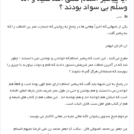
وسلم بي سواد بودند ؟
علمی
يكي از شبهاتي كه اخيراً وهابي ها در پاسخ به روايتي كه جسارت عمر بن الخطاب را كه
به پبامبر گفت :
ان الرجل ليهجر
مطرح مي كنند ، اين است كه پيامبر اسلام كه خواندن و نوشتن نمي دانستند ؛ چطور
شد كه در آخرين لحظات عمر شريفش دستور دادند كه قلم و دوات بياورند تا چيزي را
بنويسد كه مسلمانان هرگز گمراه نشوند ؟
در پاسخ به اين شبهه بايد گفت كه پيامبر اسلام داراي علم الهي بوده است و قطعاً هم
خواندن مي دانستند و هم نوشتن و حتي در طول عمر شريف شان بارها اتفاق افتاده
است كه ايشان هم خوانده اند و هم نوشته اند . اين مطلب هم از كتاب هاي شيعه و
هم از كتاب هاي اهل سنت قابل اثبات است .
مرحوم شيخ صدوق رضوان الله تعالي عليه در معاني الأخبار مي نويسد :
عن جعفر بن محمد الصوفي قال : سألت أبا جعفر محمد بن علي الرضا عليهم السلام