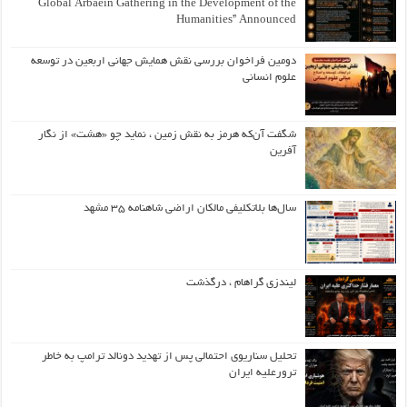
Global Arbaein Gathering in the Development of the
Humanities” Announced
دومین فراخوان بررسی نقش همایش جهانی اربعین در توسعه
علوم انسانی
شگفت آن‌که هرمز به نقش زمین ، نماید چو «هشت» از نگار
آفرین
سال‌ها بلاتکلیفی مالکان اراضی شاهنامه ۳۵ مشهد
لیندزی گراهام ، درگذشت
تحلیل سناریوی احتمالی پس از تهدید دونالد ترامپ به خاطر
ترورعلیه ایران