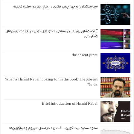
سیاستگذاری و چهارچوب فکری در بیان نظریه «فقیه غایب»
آینده کشاورزی با لیزر سطحی: تکنولوژی نوین در خدمت زمین‌های
کشاورزی
the absent jurist
What is Hamid Rabei looking for in the book The Absent
Jurist?
Brief introduction of Hamid Rabei
سقوط شدید بیت کوین ؛ افت ۱۵ درصدی اتریوم و میم‌کوین‌ها