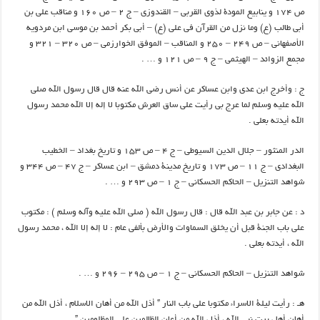
ص ۱۷۴ و ينابيع المودة لذوي القربي – القندوزي – ج ۲ – ص ۱۶۰ و مناقب علي بن
أبي طالب (ع) وما نزل من القرآن في علي (ع) – أبي بكر أحمد بن موسي ابن مردويه
الأصفهاني – ص ۲۴۹ – ۲۵۰ و المناقب – الموفق الخوارزمي – ص ۳۲۰ – ۳۲۱ و
مجمع الزوائد – الهيثمي – ج ۹ – ص ۱۲۱ و … .
ج : وأخرج ابن عدي وابن عساكر عن أنس رضي الله عنه قال قال رسول الله صلي
الله عليه وسلم لما عرج بي رأيت علي ساق العرش مكتوبا لا إله إلا الله محمد رسول
الله أيدته بعلي .
الدر المنثور – جلال الدين السيوطي – ج ۴ – ص ۱۵۳ و تاريخ بغداد – الخطيب
البغدادي – ج ۱۱ – ص ۱۷۳ و تاريخ مدينة دمشق – ابن عساكر – ج ۴۷ – ص ۳۴۴ و
شواهد التنزيل – الحاكم الحسكاني – ج ۱ – ص ۲۹۳ و … .
د : عن جابر بن عبد الله قال : قال رسول الله ( صلي الله عليه وآله وسلم ) : مكتوب
علي باب الجنة قبل أن يخلق السماوات والأرض بألفي عام : لا إله إلا الله ، محمد رسول
الله ، أيدته بعلي .
شواهد التنزيل – الحاكم الحسكاني – ج ۱ – ص ۲۹۵ – ۲۹۶ و … .
هـ : رأيت ليلة الاسراء مكتوبا علي باب النار ” أذل الله من أهان الاسلام ، أذل الله من
أهان أهل بيت نبي الله ، أذل الله من أعان الظالمين علي المظلومين ” .