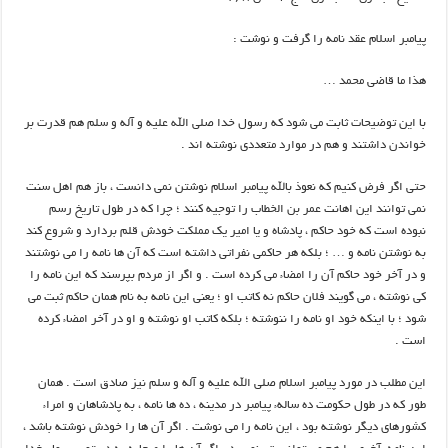
پيامبر اسلام عقد نامه را گرفت و نوشت :
هذا ما قاضي محمد …
با اين توضيحات ثابت مي شود كه رسول خدا صلي الله عليه و آله و سلم هم قدرت بر
خواندن داشتند و هم در موارد متعددي نوشته اند .
حتي اگر فرض كنيم كه نعوذ بالله پيامبر اسلام نوشتن نمي دانست ، باز هم اهل سنت
نمي توانند اين اهانت عمر بن الخطاب را توجيه كنند ؛ چرا كه در طول تاريخ رسم
نبوده است كه خود حاكم ، پادشاه و يا امير يك مملكت خودش قلم بردارد و شروع كند
به نوشتن نامه و … ؛ بلكه هر حاكمي نفراتي داشته است كه آن ها نامه را مي نوشتند
و در آخر خود حاكم آن را امضاء مي كرده است . و اگر از مردم بپرسند كه اين نامه را
كي نوشته ، مي گويند فلان حاكم نه كاتب او ؛ يعني اين نامه به نام همان حاكم ثبت مي
شود ؛ با اينكه خود او نامه را ننوشته ؛ بلكه كاتب او نوشته و او در آخر امضاء كرده
است .
اين مطلب در مورد پيامبر اسلام صلي الله عليه و آله و سلم نيز صادق است . همان
طور كه در طول حكومت ده سالهء پيامبر در مدينه ، ده ها نامه ، به پادشاهان و امراء
كشورهاي ديگر نوشته بود ، اين نامه را مي نوشت . اگر آن ها را خودش نوشته باشد ،