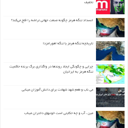
تخفیف
انسداد تنگه هرمز چگونه صنعت جهانی تراشه را فلج می‌کند؟
تاریخچه تنگه هرمز یا تنگه اهورامزدا
چرایی و چگونگی ایجاد روندها در واگذاری برگ برنده حاکمیت
تنگه هرمز به ایرانیان
می ناب و طعم شهد شهادت برای دانش آموزان مینابی
مین ، آب و چه حکایتی است خونبهای دختران میناب