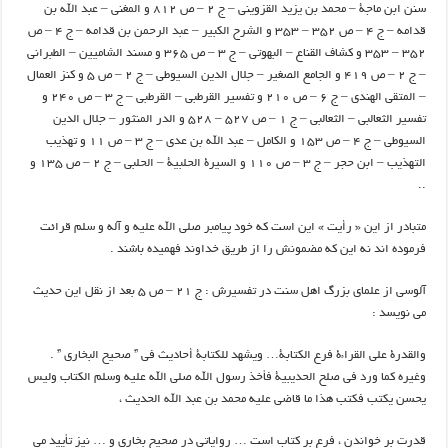
سنن ابن ماجة – محمد بن يزيد القزويني – ج ۲ – ص ۸۱۲ و المغني – عبد الله بن
قدامه – ج ۴ – ص ۳۵۲ – ۳۵۳ و الشرح الكبير – عبد الرحمن بن قدامه – ج ۴ – ص
۳۵۲ – ۳۵۳ و كشاف القناع – البهوتي – ج ۳ – ص ۳۶۵ و مسند الشاميين – الطبراني
– ج ۲ – ص ۴۱۹ و الجامع الصغير – جلال الدين السيوطي – ج ۲ – ص ۵ و كنز العمال
– المتقي الهندي – ج ۶ – ص ۲۱۰ و تفسير القرطبي – القرطبي – ج ۳ – ص ۲۴۰ و
تفسير الثعالبي – الثعالبي – ج ۱ – ص ۵۲۷ – ۵۲۸ و الدر المنثور – جلال الدين
السيوطي – ج ۴ – ص ۱۵۳ و الكامل – عبد الله بن عدي – ج ۳ – ص ۱۱ و تهذيب
التهذيب – ابن حجر – ج ۳ – ص ۱۱۰ و السيرة الحلبية – الحلبي – ج ۲ – ص ۱۳۵ و
..
متبادر از اين « رأيت » اين است كه خود پيامبر صلي الله عليه و آله و سلم قرائت
فرموده اند نه اين كه مضمونش را از طريق خداوند فهميده باشند .
آلوسي از علماي بزرگ اهل سنت در تفسيرش : ج ۲۱ – ص ۵ بعد از نقل اين حديث
مي نويسد :
والقدرة علي القراءة فرع الكتابة… ويشهد للكتابة أحاديث في ” صحيح البخاري ” .
وغيره كما ورد في صلح الحديبية فأخذ رسول الله صلي الله عليه وسلم الكتاب وليس
يحسن يكتب فكتب هذا ما قاضي عليه محمد بن عبد الله الحديث ،
قدرت بر خواندن ، فرع بر كتاب است … رواياتي در صحيح بخاري و … نيز تأييد مي