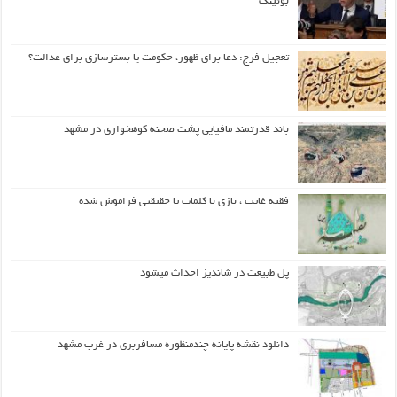
بوئینگ
تعجیل فرج: دعا برای ظهور، حکومت یا بسترسازی برای عدالت؟
باند قدرتمند مافیایی پشت صحنه کوهخواری در مشهد
فقیه غایب ، بازی با کلمات یا حقیقتی فراموش شده
پل طبیعت در شاندیز احداث میشود
دانلود نقشه پایانه چندمنظوره مسافربری در غرب مشهد