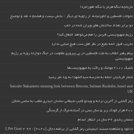
تاریخچه تنگه هرمز یا تنگه اهورامزدا
تحولات فلسطین و خاورمیانه، از زاویه ای دیگر – بخش بیست و هشتم + نقد و توضیح
دو برابر تعداد ساختمان های ویران شده در حلب
رژیم صهیونیستی قبرس را هم می‌خواهد اشغال کند؟
تخریب قبور ائمه بقیع در نظر اهل سنت هیچ مبنایی ندارد
پیام رهبر انقلاب به ملت فلسطین در پی پیروزی مقاومت در جنگ دوازده روزه بر رژیم
صهیونیستی
شلیک ۲۰۰۰ موشک و راکت به صهیونیست‌ها
شمار قربانیان حمله به مدرسه سیدالشهدا به ۸۵ نفر رسید
Satoshi Nakamoto missing link between Bitcoin, Salman Rushdie, Israel and
UK
رمز گشایی از آخرین ترانه و ویدئو کلیپ شیطانی ساسان حیدری ملقب به ساسی مانکن
۴۰۰ هزار کودک زیر ۵ سال یمنی در آستانه مرگ از گرسنگی
سلمان رشدی ۳۲ سال در انتظار اعدام
دانلود و مشاهده مستند انیمیشن رمز گشایی از برنامه دجال (۲۰۲۰) : I, Pet Goat 2.99