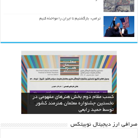
ترامپ: بازگشتیم تا ایران را مواخذه کنیم
کسب مقام دوم بخش هنرهای مفهومی در
نسخه های بازآفرینی قرآن منسوب به ائمه
The Geometric Reinterpretation of the
دعای عرفه با دست‌خط منسوب به امام
اطهار در کتابخانه دیجیتال آستان قدس
نخستین جشنواره معلمان هنرمند کشور
کسب عنوان دوم جشنواره معلمان هنرمند
Divine Name “Allah”: From Calligraphy
to Architecture
توسط حمید رابعی
رضوی بارگزاری شد
حسین(ع) منتشر شد
ایران توسط حمید رابعی
صرافی ارز دیجیتال نوبیتکس