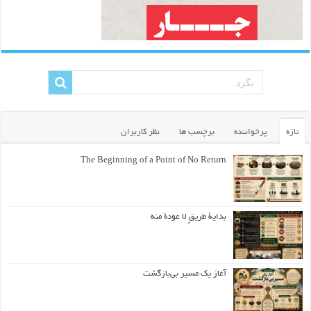
تازه
پرخواننده
برچسب ها
نظر کاربران
The Beginning of a Point of No Return
بداية طريقٍ لا عودة منه
آغاز یک مسیر بی‌بازگشت