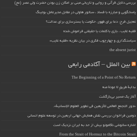
بررسی دلایل قرآنی و روایی و تاریخی مبنی بر امکان زن بودن حضرت ولی عصر (عج)
پاسخگویی و مبارزه با فساد ، سناتور هاولی در مقابل مدیرعامل بوئینگ
تعجیل فرج: دعا برای ظهور، حکومت یا بسترسازی برای عدالت؟
فقیه غایب ، بازی با کلمات یا حقیقتی فراموش شده
سیاستگذاری و چهارچوب فکری در بیان نظریه «فقیه غایب»
the absent jurist
بین الملل – آکادمی رابعی
The Beginning of a Point of No Return
بداية طريقٍ لا عودة منه
آغاز یک مسیر بی‌بازگشت
«دور التجمع العالمي للأربعين في تطوير العلوم الإنسانية».
دومین فراخوان بررسی نقش همایش جهانی اربعین در توسعه علوم انسانی
اشاره ساتوشی ناکاموتو بیش از حد به ایران نزدیک است
From the Strait of Hormuz to the Bitcoin Strait