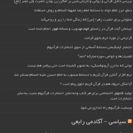
بررسی دلایل قرآنی و روایی و تاریخی مبنی بر امکان زن بودن حضرت ولی عصر (عج)
دعای حرز امام جواد با دستخط امام رضا علیهما السلام و روش استفاده
صلواتی برای حضرت زهرا (س) که زندگی شما را زیر و رو می‌کند
چیدمان آیات قرآن در راستای فهم مهدویت و مساله ظهور انجام شده است
گزارشی از موزه حرم بانوی کرامت
انتشار اپلیکیشن دستخط آسمانی از سوی انتشارات قرآنیوم
فضیلت‌ها و خواص سوره مبارکه “حمد”
نوحی که «دارِن آرونوفسکی» به تصویر کشیده است حتی پیامبر هم نیست
نرم افزار آنلاین قرآن کریم با دستخط منسوب به امام حسین علیه السلام منتشر شد
آیا شکل حروف هم در قرآن کریم حاوی پیام است ؟
تولید قلمهای اختصاصی برای هر کتاب وجه تمایز انتشارات قرآنیوم نسبت به سایر
انتشارات است
وبسایت قرآنیوم راه اندازی می شود
سیاسی – آکادمی رابعی