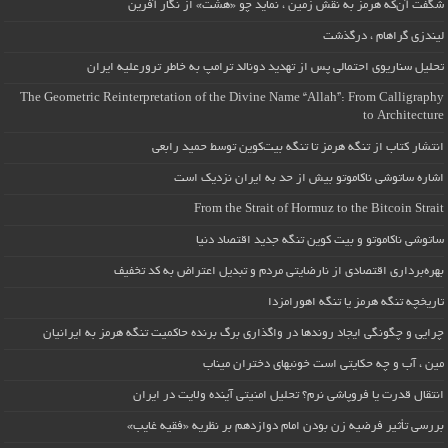
شگفت آن‌که هرمز به نقش زمین ، نماید چو «هشت» از نگار آفرین
لیندزی گراهام ، درگذشت
تحلیل سناریوی احتمالی پس از تهدید دونالد ترامپ به خاطر ترورعلیه ایران
The Geometric Reinterpretation of the Divine Name “Allah”: From Calligraphy
to Architecture
انتشار کتاب از تنگه هرمز تا تنگه بیت‌کوین توسط حمید رابعی
اشاره ساتوشی ناکاموتو بیش از حد به ایران نزدیک است
From the Strait of Hormuz to the Bitcoin Strait
ساتوشی ناکاموتو و بیت کوین تنگه جدید اقتصاد دنیا
بهره‌برداری اقتصادی از نارضایتی مردم و تبدیل اعتراض به کد تخفیف
تاریخچه تنگه هرمز یا تنگه اهورامزدا
چرایی و چگونگی ایجاد روندها در واگذاری برگ برنده حاکمیت تنگه هرمز به ایرانیان
مین ، آب و چه حکایتی است خونبهای دختران میناب
انتقال قدرت یا فروپاشی نرم؟ تحلیل امنیتی آینده ولایت در ایران
بررسی تأثیر فرضیه زن بودن امام دوازدهم بر نظریه «فقیه غایب»