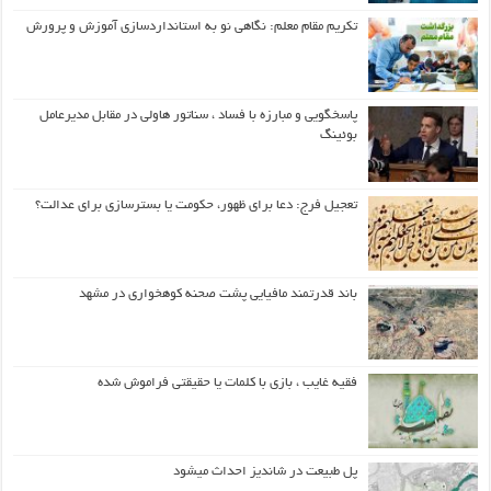
تکریم مقام معلم: نگاهی نو به استانداردسازی آموزش و پرورش
پاسخگویی و مبارزه با فساد ، سناتور هاولی در مقابل مدیرعامل
بوئینگ
تعجیل فرج: دعا برای ظهور، حکومت یا بسترسازی برای عدالت؟
باند قدرتمند مافیایی پشت صحنه کوهخواری در مشهد
فقیه غایب ، بازی با کلمات یا حقیقتی فراموش شده
پل طبیعت در شاندیز احداث میشود