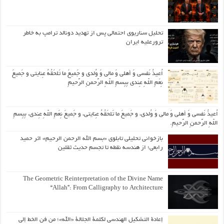
تحلیل سناریوی احتمالی پس از تهدید دونالد ترامپ به خاطر
ترورعلیه ایران
اُعیذُ نَفسی وَ أهلی وَ مالی وَ وُلدی و جَمیعَ ما تَلحَقُهُ عِنایتی و جَمیعَ
نِعَمِ اللّهِ عِندی بِبِسمِ اللّهِ الرَّحمنِ الرَّحیمِ
اُعیذُ نَفسی وَ أهلی وَ مالی وَ وُلدی، و جَمیعَ ما تَلحَقُهُ عِنایتی، و جَمیعَ نِعَمِ اللّهِ عِندی، بِبِسمِ
اللّهِ الرَّحمنِ الرَّحیمِ.
بازخوانی تحلیلی تابلوی «بسم الله الرحمن الرحیم» اثر حمید
رابعی؛ از هندسه نقطه تا تجسم حدیث ثقلین
The Geometric Reinterpretation of the Divine Name
“Allah”: From Calligraphy to Architecture
إعادة التشكيل الهندسي لكلمة الجلالة «الله»؛ من فن الخط إلى