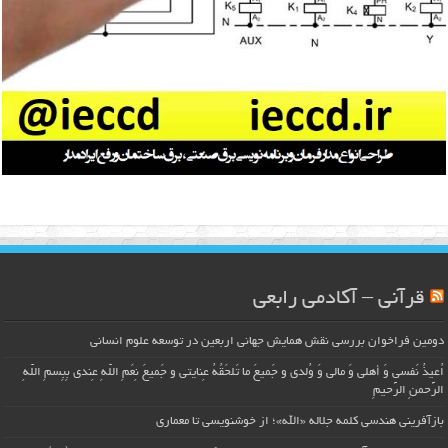
قرآنی – آکادمی رابعی
دومین فراخوان بررسی نقش همایش جهانی اربعین در توسعه علوم انسانی
اُعیذُ نَفسی وَ أهلی وَ مالی وَ وُلدی و جَمیعَ ما تَلحَقُهُ عِنایتی و جَمیعَ نِعَمِ اللّهِ عِندی بِبِسمِ اللّهِ
الرَّحمنِ الرَّحیمِ
بازآفرینی هندسی کلمه جلاله «الله»؛ از خوشنویسی تا معماری