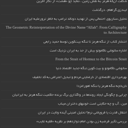
شگفت آن‌که هرمز به نقش زمین ، نماید چو «هشت» از نگار آفرین
لیندزی گراهام ، درگذشت
تحلیل سناریوی احتمالی پس از تهدید دونالد ترامپ به خاطر ترورعلیه ایران
The Geometric Reinterpretation of the Divine Name “Allah”: From Calligraphy
to Architecture
انتشار کتاب از تنگه هرمز تا تنگه بیت‌کوین توسط حمید رابعی
اشاره ساتوشی ناکاموتو بیش از حد به ایران نزدیک است
From the Strait of Hormuz to the Bitcoin Strait
ساتوشی ناکاموتو و بیت کوین تنگه جدید اقتصاد دنیا
بهره‌برداری اقتصادی از نارضایتی مردم و تبدیل اعتراض به کد تخفیف
تاریخچه تنگه هرمز یا تنگه اهورامزدا
چرایی و چگونگی ایجاد روندها در واگذاری برگ برنده حاکمیت تنگه هرمز به ایرانیان
مین ، آب و چه حکایتی است خونبهای دختران میناب
انتقال قدرت یا فروپاشی نرم؟ تحلیل امنیتی آینده ولایت در ایران
بررسی تأثیر فرضیه زن بودن امام دوازدهم بر نظریه «فقیه غایب»