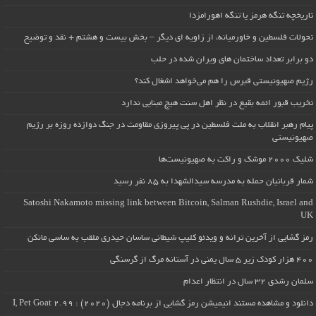
تاریخچه تنگه هرمز یا تنگه اهورامزدا
تحولات فلسطین و خاورمیانه، از زاویه ای دیگر – بخش بیست و هشتم + نقد و توضیح
دو برابر تعداد ساختمان های ویران شده در حلب
رژیم صهیونیستی قبرس را هم می‌خواهد اشغال کند؟
تخریب قبور ائمه بقیع در نظر اهل سنت هیچ مبنایی ندارد
پیام رهبر انقلاب به ملت فلسطین در پی پیروزی مقاومت در جنگ دوازده روزه بر رژیم
صهیونیستی
شلیک ۲۰۰۰ موشک و راکت به صهیونیست‌ها
شمار قربانیان حمله به مدرسه سیدالشهدا به ۸۵ نفر رسید
Satoshi Nakamoto missing link between Bitcoin, Salman Rushdie, Israel and
UK
رمز گشایی از آخرین ترانه و ویدئو کلیپ شیطانی ساسان حیدری ملقب به ساسی مانکن
۴۰۰ هزار کودک زیر ۵ سال یمنی در آستانه مرگ از گرسنگی
سلمان رشدی ۳۲ سال در انتظار اعدام
دانلود و مشاهده مستند انیمیشن رمز گشایی از برنامه دجال (۲۰۲۰) : I, Pet Goat 2.99