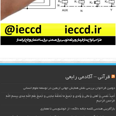
قرآنی – آکادمی رابعی
دومین فراخوان بررسی نقش همایش جهانی اربعین در توسعه علوم انسانی
اُعیذُ نَفسی وَ أهلی وَ مالی وَ وُلدی و جَمیعَ ما تَلحَقُهُ عِنایتی و جَمیعَ نِعَمِ اللّهِ عِندی بِبِسمِ اللّهِ
الرَّحمنِ الرَّحیمِ
بازآفرینی هندسی کلمه جلاله «الله»؛ از خوشنویسی تا معماری