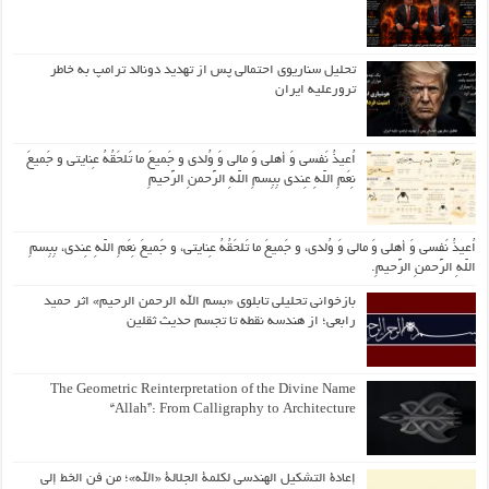
تحلیل سناریوی احتمالی پس از تهدید دونالد ترامپ به خاطر
ترورعلیه ایران
اُعیذُ نَفسی وَ أهلی وَ مالی وَ وُلدی و جَمیعَ ما تَلحَقُهُ عِنایتی و جَمیعَ
نِعَمِ اللّهِ عِندی بِبِسمِ اللّهِ الرَّحمنِ الرَّحیمِ
اُعیذُ نَفسی وَ أهلی وَ مالی وَ وُلدی، و جَمیعَ ما تَلحَقُهُ عِنایتی، و جَمیعَ نِعَمِ اللّهِ عِندی، بِبِسمِ
اللّهِ الرَّحمنِ الرَّحیمِ.
بازخوانی تحلیلی تابلوی «بسم الله الرحمن الرحیم» اثر حمید
رابعی؛ از هندسه نقطه تا تجسم حدیث ثقلین
The Geometric Reinterpretation of the Divine Name
“Allah”: From Calligraphy to Architecture
إعادة التشكيل الهندسي لكلمة الجلالة «الله»؛ من فن الخط إلى