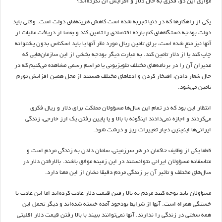
موازی این دو، فکری به حال دلار و افزایش آن نکرده‌اند؟
یکی از راهکارها که در دنیا تجربه شده است کاهش هزینه‌های دولت است. وقتی باید
دولت بودجه‌ دستگاه‌های کم بازده اقتصادی را تامین کند و بعضا از دریافت مالیات از
آنها نیز منع شده است، برای تامین ریال مورد نظر آنها یا باید اسکناس بدون پشتوانه
چاپ کند یا از دلار تامین کند. به عبارت دیگر بودجه بخشی از این سازمان‌هایی که
مدیران آن را در برنامه‌های مختلف تلویزیونی یا مراسم رسمی مشاهده می‌کنیم که در
حال شعار دادن، افتخار کردن و ادعاهای مختلف هستند از محل همین افزایش تورم
تامین می‌شود.
انتظار این بود که در تمام این سال‌ها مسؤولان مملکت برای دلار و ریال فکری
می‌کردند و اجازه نمی‌دادند اینگونه با بالا و یا پایین رفتن یک ارز خارجی، زندگی
ایرانی‌ها اینچنین دچار تغییرات ریز و درشت شود.
قطعا یکی از وظایف حاکمان در هر سرزمینی، سامان دادن به زندگی مردم است و
متاسفانه مسؤولان ایرانی نتوانستند در این زمینه موفق باشند. بالارفتن دلار در
سال‌های مختلف و تاثیر آن بر زندگی مردم دقیقا نشان از این معنا دارد.
مسؤولان باید توجه کنند مردم به بالا رفتن قیمت دلار عادت کرده‌اند اما این عادت با
خستگی همراه است. آنها از شرایط بودجود آمده خسته شده‌اند و دیگر تحمل این
همه سختی در زندگی را ندارند. آنها نمی‌توانند ببیند با بالا رفتن قیمت دلار اقلیتی