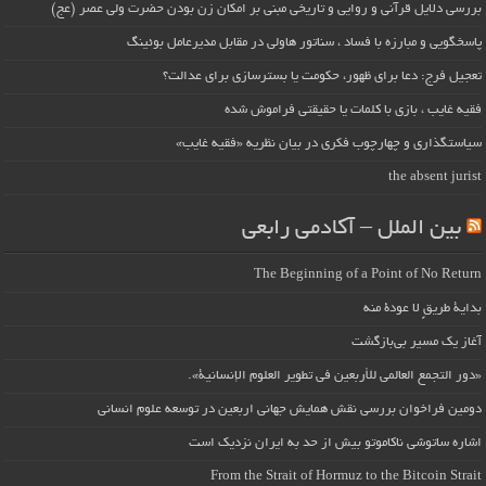
بررسی دلایل قرآنی و روایی و تاریخی مبنی بر امکان زن بودن حضرت ولی عصر (عج)
پاسخگویی و مبارزه با فساد ، سناتور هاولی در مقابل مدیرعامل بوئینگ
تعجیل فرج: دعا برای ظهور، حکومت یا بسترسازی برای عدالت؟
فقیه غایب ، بازی با کلمات یا حقیقتی فراموش شده
سیاستگذاری و چهارچوب فکری در بیان نظریه «فقیه غایب»
the absent jurist
بین الملل – آکادمی رابعی
The Beginning of a Point of No Return
بداية طريقٍ لا عودة منه
آغاز یک مسیر بی‌بازگشت
«دور التجمع العالمي للأربعين في تطوير العلوم الإنسانية».
دومین فراخوان بررسی نقش همایش جهانی اربعین در توسعه علوم انسانی
اشاره ساتوشی ناکاموتو بیش از حد به ایران نزدیک است
From the Strait of Hormuz to the Bitcoin Strait