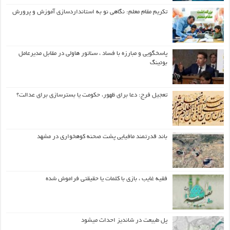
تکریم مقام معلم: نگاهی نو به استانداردسازی آموزش و پرورش
پاسخگویی و مبارزه با فساد ، سناتور هاولی در مقابل مدیرعامل
بوئینگ
تعجیل فرج: دعا برای ظهور، حکومت یا بسترسازی برای عدالت؟
باند قدرتمند مافیایی پشت صحنه کوهخواری در مشهد
فقیه غایب ، بازی با کلمات یا حقیقتی فراموش شده
پل طبیعت در شاندیز احداث میشود