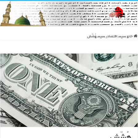
خانه
سپس
اقتصادی
سپس
هُشّش
هُشّش