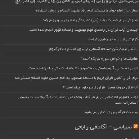
بررسی دلایل قرآنی و روایی و تاریخی مبنی بر امکان زن بودن حضرت ولی عصر (عج)
دعای حرز امام جواد با دستخط امام رضا علیهما السلام و روش استفاده
صلواتی برای حضرت زهرا (س) که زندگی شما را زیر و رو می‌کند
چیدمان آیات قرآن در راستای فهم مهدویت و مساله ظهور انجام شده است
گزارشی از موزه حرم بانوی کرامت
انتشار اپلیکیشن دستخط آسمانی از سوی انتشارات قرآنیوم
فضیلت‌ها و خواص سوره مبارکه “حمد”
نوحی که «دارِن آرونوفسکی» به تصویر کشیده است حتی پیامبر هم نیست
نرم افزار آنلاین قرآن کریم با دستخط منسوب به امام حسین علیه السلام منتشر شد
آیا شکل حروف هم در قرآن کریم حاوی پیام است ؟
تولید قلمهای اختصاصی برای هر کتاب وجه تمایز انتشارات قرآنیوم نسبت به سایر
انتشارات است
وبسایت قرآنیوم راه اندازی می شود
سیاسی – آکادمی رابعی