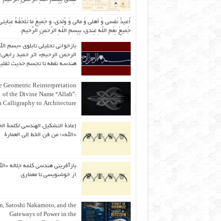
اُعیذُ نَفسی وَ أهلی وَ مالی وَ وُلدی، و جَمیعَ ما تَلحَقُهُ عِنایتی
جَمیعَ نِعَمِ اللّهِ عِندی، بِبِسمِ اللّهِ الرَّحمنِ الرَّحیمِ.
بازخوانی تحلیلی تابلوی «بسم الل
الرحمن الرحیم» اثر حمید رابعی؛ 
هندسه نقطه تا تجسم حدیث ثقلی
 Geometric Reinterpretation
of the Divine Name “Allah”:
 Calligraphy to Architecture
إعادة التشكيل الهندسي لكلمة الج
«الله»؛ من فن الخط إلى العمارة
بازآفرینی هندسی کلمه جلاله «الل
از خوشنویسی تا معماری
an, Satoshi Nakamoto, and the
Gateways of Power in the