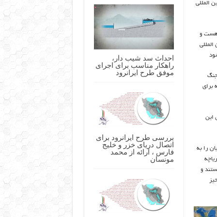
ن المللی
 هست و
 المللی
شود
احداث سد شیب دار،
راهکار مناسب برای اجرای
موفق طرح ایرانرود
ن از دولت عراق بابت ۸ سال جنگ
 برای
 این
بررسی طرح ایرانرود برای
اتصال دریای خزر و خلیج
ان را به
فارس ، ارائه از محمد
مونسان
یاچه
ستند و
خیز