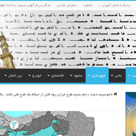
ارتباط با دانش آموزان
مشاوره
سفارش طراحی
بازآفرینی قرآنهای منسوب به ائمه اطهار
ست
علمی
شهرسازی
مشهد
اقتصادی
خودرو
بین الملل
خانه
سپس
حمید رابعی
سپس
طرح ایران رود قبل از اینکه یک طرح ملی باشد ، یک