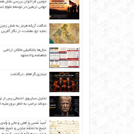
دومین فراخوان بررسی نقش هم
جهانی اربعین در توسعه علوم انس
شگفت آن‌که هرمز به نقش زمین 
نماید چو «هشت» از نگار آفرین
سال‌ها بلاتکلیفی مالکان اراضی
شاهنامه ۳۵ مشهد
لیندزی گراهام ، درگذشت
تحلیل سناریوی احتمالی پس از ت
دونالد ترامپ به خاطر ترورعلیه ا
اُعیذُ نَفسی وَ أهلی وَ مالی وَ وُلدی
جَمیعَ ما تَلحَقُهُ عِنایتی و جَمیعَ نِعَمِ 
عِندی بِبِسمِ اللّهِ الرَّحمنِ الرَّحیمِ