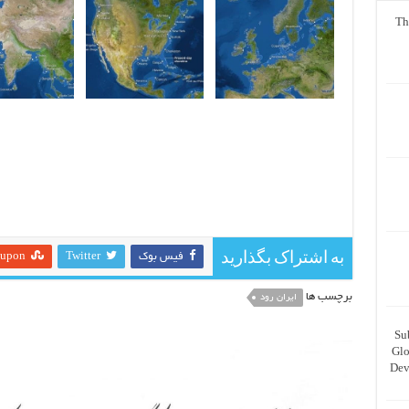
Th
به اشتراک بگذارید
فیس بوک
Twitter
eupon
برچسب ها
ایران رود
Su
Glo
Dev