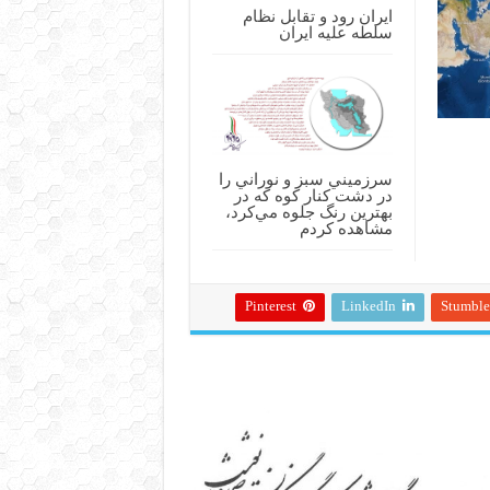
ایران رود و تقابل نظام
سلطه علیه ایران
سرزميني سبز و نوراني را
در دشت کنار کوه که در
بهترين رنگ جلوه مي‌کرد،
مشاهده کردم
Pinterest
LinkedIn
Stumbl