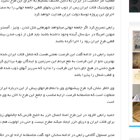
اتکلیفی مالکان اراضی شاهنامه ۳۵
ری
رای
مطمینا اگر حاکمیت در ایران به دلایل مختلف تصمیم به اجرای این طرح نگیرد 
ژئوپولیتیک فلات ایران پس از ذوب شدن یخهای قطبی جامعه جهانی را به سمت 
اجرای این پروژه توسط دولت ایران هدایت خواهد کرد
رابعی تصریح کرد اگر جامعه جهانی میخواهد شهرهایی مثل لندن ، ونیز ، آمسترد
منهتن امریکا در ۵۰ سال آینده وجود داشته باشند باید قبل از ذوب شدن ب
قطبی طرح ایران رود را اجرا کرده باشند
حمید رابعی در ادامه گفت این فرصت نعمتی هست که شامل فلات ایران شده و 
بهترین نحو از این فرصت به نفع مردم این سرزمین و ایندگان بهره برداری ک
هیچ دشتی در هیچ جای دنیا این ظرفیت را ندارد که سرریز آبهای ذوب شده 
و قطب شمال را پذیرا باشد
وی خاطر نشان کرد طرح پیشنهادی وی با تمام طرحهای پیش از این درباره ایران
متفاوت است که متاسفانه فرصت ارایه مناسب و جامع این طرح تا الان به وی د
است
حمید رابعی افزود در این طرح اصلا اتصال خزر به خلیج فارس که چالشهای زیا
برای فلات ایران و دریای خزر ایجاد میکند مطرح نیست و حتی در اولویت هم 
مدیر مسئول آکادمی رابعی در ادامه سخنان خود گفت متاسفانه اراده ای در حا