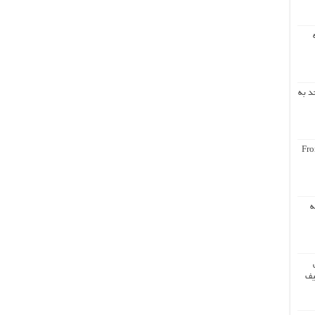
د به
Fro
ه
یف