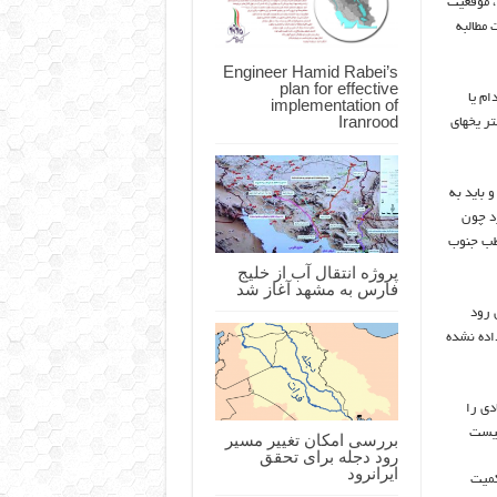
، موقعیت
مطالبه
Engineer Hamid Rabei’s
plan for effective
ام یا
implementation of
Iranrood
یشتر یخهای
باید به
رد چون
قطب جنوب
پروژه انتقال آب از خلیج
فارس به مشهد آغاز شد
 رود
اده نشده
دی را
نیست
بررسی امکان تغییر مسیر
رود دجله برای تحقق
ایرانرود
کمیت