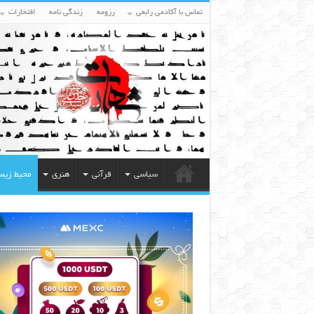
تماس با آکادمی رابعی
رزومه
زندگی نامه
افتخارات
سیاسی
قرآنی
هنری
محیط زی