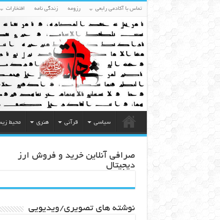
تماس با آکادمی رابعی
رزومه
زندگی نامه
افتخارات
سیاسی
قرآنی
هنری
محیط زی
صرافی آنلاین خرید و فروش ارز
دیجیتال
نوشته های تصویری/ویدیویی