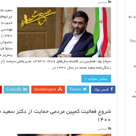
سیاسی
ایرانوفا
د به
مهندسی ع
۴۷
Fro
به‌عنوان
سابقاً فر
پیش‌تر م
سپاه) بود، همچنین در فاصله سال‌های ۶
ه
زندگی‌نامه سعید محمد در سال ۱۳۴۷ در …
بیشتر بخوانید »
فیس بوک
Twitter
Stumbleupon
LinkedIn
یف
شروع فعالیت کمپین مردمی حمایت از دکتر سعید م
۱۴۰۰
سیاسی