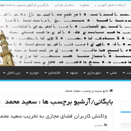
ارتباط با دانش آموزان
مشاوره
سفارش طراحی
بازآفرینی قرآنهای منسوب به ائمه اطهار
ست
علمی
شهرسازی
مشهد
اقتصادی
خودرو
بین الملل
خانه
سپس
برچسب:
سعید محمد
بایگانی/آرشیو برچسب ها :
سعید محمد
واکنش کاربران فضای مجازی به تخریب سعید محمد 
سیاسی