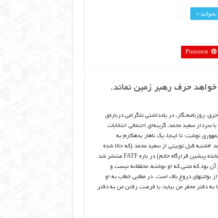
بخوانید »
Pinterest
 خواهد حرف رهبر زمین نماند.
ری، روزنامه‌نگار، در یادداشتی تلگرامی درباره‌ی
ا سردار سعید محمد، گزینه‌ای احتمالی انتخابات
هوری نوشت: تا اینجا، یک ناهار بدهکارم به
سعیدمحمد ۴شنبه قبل توییتی از سعید محمد (که حالا شده
است فرمانده پیشین قرارگاه خاتم) در باره FATF منتشر شد.
آن بود که متنی که او نوشته، محققانه نیست و
از بولتنهای دروغ باف است. در مطلبی خطاب به او
ا به دفتر محقر من بیاید، یا فرصت رفتن من به دفتر