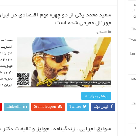
ه
از
سعید محمد یکی از دو چهره مهم اقتصادی در ایرا
ن
جورنال معرفی شده است
The
اقتصادی
سعید محم
From
استریت ج
لالة
بنزین به
تحریم ها
ه»؛
ایران دا
بیشتر بخوانید »
Ir
فیس بوک
Twitter
Stumbleupon
LinkedIn
سوابق اجرایی ، زندگینامه ، جوایز و تالیفات دکتر