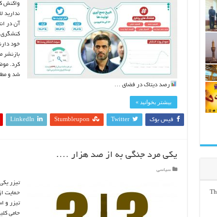
واکنش کا
ندارید لا
آن در ان
کنشگری د
خود دارن
کرد. موض
شد و مطا
رصد دیتاک در فضای …
بیشتر بخوانید »
فیس بوک
Twitter
Stumbleupon
LinkedIn
یکی مرد جنگی به از صد هزار ….
سیاسی
تیزر یکی
Th
حمایت از
تیزر و ا
حامی کلی