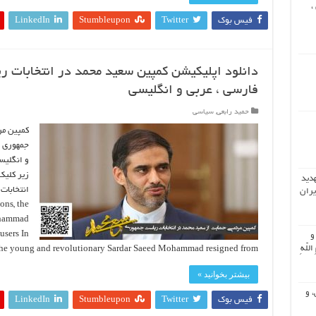
،
فیس بوک
Twitter
Stumbleupon
LinkedIn
دانلود اپلیکیشن کمپین سعید محمد در انتخابات 
فارسی ، عربی و انگلیسی
حمید رابعی
,
سیاسی
کمپین مر
جمهوری ا
و انگلیس
زیر کلیک
هدید
یران
ons, the
ohammad
users In
 و
اللّهِ
e young and revolutionary Sardar Saeed Mohammad resigned from …
بیشتر بخوانید »
، و
فیس بوک
Twitter
Stumbleupon
LinkedIn