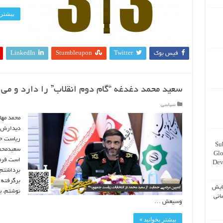
بیشتر 
فیس بوک
Twitter
Stumbleupon
LinkedIn
سعید محمد دغدغه “گام دوم انقلاب” را دارد و می
سیاسی
محمد مهاج
دیدارش ب
ریاست جم
Su
Glo
Dev
برداشتم 
برگرفته 
ایش
نوشتم، ی
انی
وسیعش …
بیشتر بخوانید »