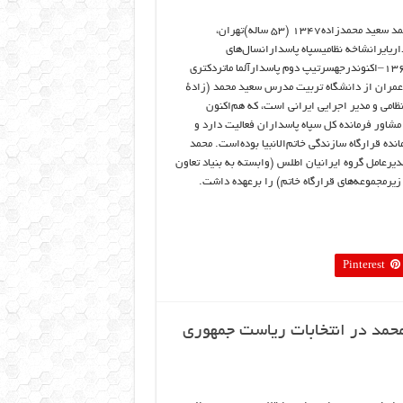
سعید محمد سعید محمدزاده۱۳۴۷ (۵۳ ساله)تهران،
داریایرانشاخه نظامیسپاه پاسدارانسال‌های
خدمت۱۳۶۶–اکنوندرجهسرتیپ دوم پاسدارآلما ماتردکتری
مران از دانشگاه تربیت مدرس سعید محمد (زادهٔ
۱۳) نظامی و مدیر اجرایی ایرانی است، که هم‌اکنون
 مشاور فرمانده کل سپاه پاسداران فعالیت دارد و
مانده قرارگاه سازندگی خاتم‌الانبیا بوده‌است. محمد
دیرعامل گروه ایرانیان اطلس (وابسته به بنیاد تعاون
۱۳۸ تا ۱۳۹۳ مدیرعاملی سپاسد (از زیرمجموعه‌های قرارگاه خاتم) را برعهده داشت.
Pinterest
حمد در انتخابات ریاست جمهوری