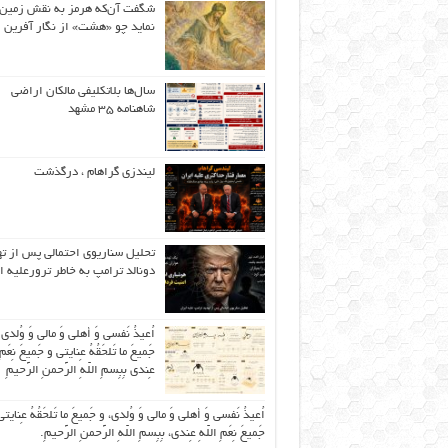
شگفت آن‌که هرمز به نقش زمین 
نماید چو «هشت» از نگار آفرین
سال‌ها بلاتکلیفی مالکان اراضی
شاهنامه ۳۵ مشهد
لیندزی گراهام ، درگذشت
تحلیل سناریوی احتمالی پس از ت
دونالد ترامپ به خاطر ترورعلیه ا
اُعیذُ نَفسی وَ أهلی وَ مالی وَ وُلدی
جَمیعَ ما تَلحَقُهُ عِنایتی و جَمیعَ نِعَمِ 
عِندی بِبِسمِ اللّهِ الرَّحمنِ الرَّحیمِ
اُعیذُ نَفسی وَ أهلی وَ مالی وَ وُلدی، و جَمیعَ ما تَلحَقُهُ عِنایتی
جَمیعَ نِعَمِ اللّهِ عِندی، بِبِسمِ اللّهِ الرَّحمنِ الرَّحیمِ.