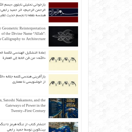
بازخوانی تحلیلی تابلوی «بسم الل
الرحمن الرحیم» اثر حمید رابعی؛ 
هندسه نقطه تا تجسم حدیث ثقلی
 Geometric Reinterpretation
of the Divine Name “Allah”:
 Calligraphy to Architecture
إعادة التشكيل الهندسي لكلمة الج
«الله»؛ من فن الخط إلى العمارة
بازآفرینی هندسی کلمه جلاله «الل
از خوشنویسی تا معماری
an, Satoshi Nakamoto, and the
Gateways of Power in the
Twenty-First Century
انتشار کتاب از تنگه هرمز تا تنگه
بیت‌کوین توسط حمید رابعی