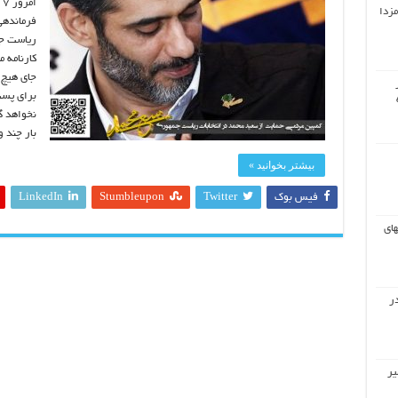
مزدا
فرماندهی
ریاست جم
کارنامه 
جای هیچ 
برای پست
نخواهد گ
بار چند 
بیشتر بخوانید »
فیس بوک
Twitter
Stumbleupon
LinkedIn
های
ر
یر