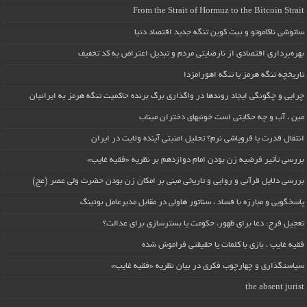
From the Strait of Hormuz to the Bitcoin Strait
ساتوشی ناکاموتو و بیت کوین تنگه جدید اقتصاد دنیا
بهره‌برداری اقتصادی از نارضایتی مردم و تبدیل اعتراض به کد تخفیف
تاریخچه تنگه هرمز یا تنگه اهورامزدا
چرایی و چگونگی ایجاد روندها در واگذاری برگ برنده حاکمیت تنگه هرمز به ایرانیان
مین ، آب و چه حکایتی است خونبهای دختران میناب
انتقال قدرت یا فروپاشی نرم؟ تحلیل امنیتی آینده ولایت در ایران
بررسی تأثیر فرضیه زن بودن امام دوازدهم بر نظریه «فقیه غایب»
بررسی دلایل قرآنی و روایی و تاریخی مبنی بر امکان زن بودن حضرت ولی عصر (عج)
پاسخگویی و مبارزه با فساد ، سناتور هاولی در مقابل مدیرعامل بوئینگ
تعجیل فرج: دعا برای ظهور، حکومت یا بسترسازی برای عدالت؟
فقیه غایب ، بازی با کلمات یا حقیقتی فراموش شده
سیاستگذاری و چهارچوب فکری در بیان نظریه «فقیه غایب»
the absent jurist