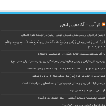
قرآنی – آکادمی رابعی
دومین فراخوان بررسی نقش همایش جهانی اربعین در توسعه علوم انسانی
اُعیذُ نَفسی وَ أهلی وَ مالی وَ وُلدی و جَمیعَ ما تَلحَقُهُ عِنایتی و جَمیعَ نِعَمِ اللّهِ عِندی بِبِسمِ اللّهِ
الرَّحمنِ الرَّحیمِ
بازآفرینی هندسی کلمه جلاله «الله»؛ از خوشنویسی تا معماری
بررسی دلایل قرآنی و روایی و تاریخی مبنی بر امکان زن بودن حضرت ولی عصر (عج)
دعای حرز امام جواد با دستخط امام رضا علیهما السلام و روش استفاده
صلواتی برای حضرت زهرا (س) که زندگی شما را زیر و رو می‌کند
چیدمان آیات قرآن در راستای فهم مهدویت و مساله ظهور انجام شده است
گزارشی از موزه حرم بانوی کرامت
انتشار اپلیکیشن دستخط آسمانی از سوی انتشارات قرآنیوم
فضیلت‌ها و خواص سوره مبارکه “حمد”