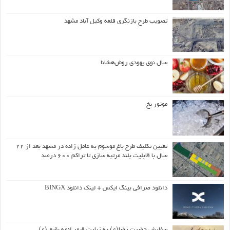
تصویب طرح بازنگری قلعه وکیل آباد مشهد
سال نوی یهودی روش‌هشانا
موتور یخ
تعیین تکلیف طرح باغ موسوم به عامل زاده در مشهد بعد از ۲۲
سال با قابلیت بلند مرتبه سازی تا تراکم ۶۰۰ درصد
دانلود صرافی بینگ ایکس + لینک دانلود BINGX
سفارش حضرت رضا(ع) به زیارت قبور ائمه بقیع (ع)