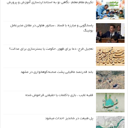
تکریم مقام معلم: نگاهی نو به استانداردسازی آموزش و پرورش
پاسخگویی و مبارزه با فساد ، سناتور هاولی در مقابل مدیرعامل
بوئینگ
تعجیل فرج: دعا برای ظهور، حکومت یا بسترسازی برای عدالت؟
باند قدرتمند مافیایی پشت صحنه کوهخواری در مشهد
فقیه غایب ، بازی با کلمات یا حقیقتی فراموش شده
پل طبیعت در شاندیز احداث میشود