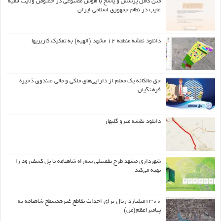
متن کامل پرسش و پاسخ با هوش مصنوعی در خصوص ولایت فقیه
غایب در نظام جمهوری اسلامی ایران
دانلود نقشه منطقه ۱۲ مشهد (الهیه) به تفکیک کاربریها
حق مالکانه یک معلم از دارایی‌های ملکی و مالی صندوق ذخیره
فرهنگیان
دانلود نقشه مترو گلبهار
شهرداری مشهد طرح تفصیلی سه‌راه شاهنامه تا پل کشف‌رود را
تهیه می‌کند
۱۳۰۰میلیارد ریال برای احداث تقاطع غیرهمسطح شاهنامه به
پیامبراعظم(ص)