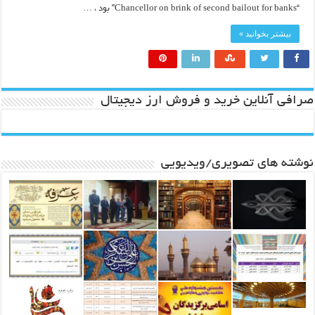
“Chancellor on brink of second bailout for banks” بود ، …
بیشتر بخوانید »
صرافی آنلاین خرید و فروش ارز دیجیتال
نوشته های تصویری/ویدیویی