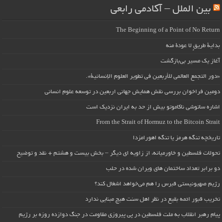
بین الملل – آکادمی رابعی
The Beginning of a Point of No Return
بداية طريقٍ لا عودة منه
آغاز یک مسیر بی‌بازگشت
«دور التجمع العالمي للأربعين في تطوير العلوم الإنسانية».
دومین فراخوان بررسی نقش همایش جهانی اربعین در توسعه علوم انسانی
اشاره ساتوشی ناکاموتو بیش از حد به ایران نزدیک است
From the Strait of Hormuz to the Bitcoin Strait
تاریخچه تنگه هرمز یا تنگه اهورامزدا
تحولات فلسطین و خاورمیانه، از زاویه ای دیگر – بخش بیست و هشتم + نقد و توضیح
دو برابر تعداد ساختمان های ویران شده در حلب
رژیم صهیونیستی قبرس را هم می‌خواهد اشغال کند؟
تخریب قبور ائمه بقیع در نظر اهل سنت هیچ مبنایی ندارد
پیام رهبر انقلاب به ملت فلسطین در پی پیروزی مقاومت در جنگ دوازده روزه بر رژیم