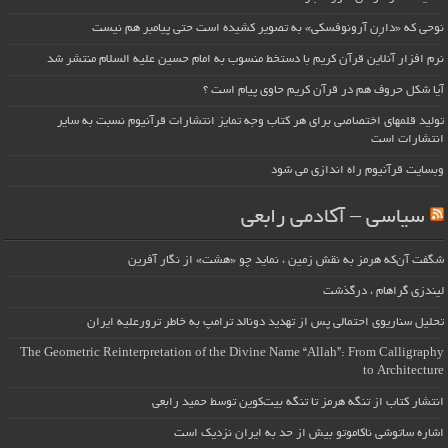
نوحی که «دارِن آرونوفسکی» به تصویر کشیده است حتی پیامبر هم نیست
نرم افزار آنلاین قرآن کریم با دستخط منسوب به امام حسین علیه السلام منتشر شد
آیا شکل حروف هم در قرآن کریم حاوی پیام است ؟
تولید قلمهای اختصاصی برای هر کتاب وجه تمایز انتشارات قرآنیوم نسبت به سایر
انتشارات است
وبسایت قرآنیوم راه اندازی می شود
سیاسی – آکادمی رابعی
شگفت آن‌که هرمز به نقش زمین ، نماید چو «هشت» از نگار آفرین
لیندزی گراهام ، درگذشت
تحلیل سناریوی احتمالی پس از تهدید دونالد ترامپ به خاطر ترورعلیه ایران
The Geometric Reinterpretation of the Divine Name “Allah”: From Calligraphy
to Architecture
انتشار کتاب از تنگه هرمز تا تنگه بیت‌کوین توسط حمید رابعی
اشاره ساتوشی ناکاموتو بیش از حد به ایران نزدیک است