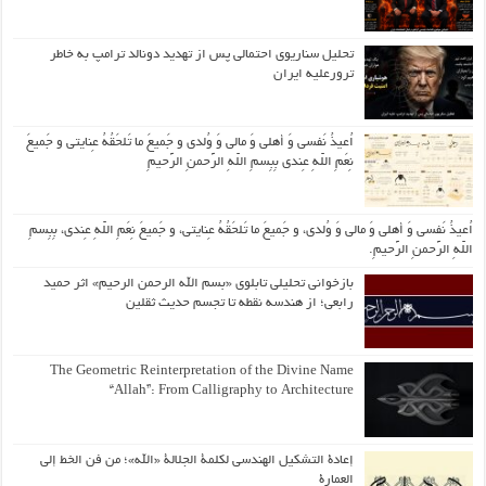
تحلیل سناریوی احتمالی پس از تهدید دونالد ترامپ به خاطر
ترورعلیه ایران
اُعیذُ نَفسی وَ أهلی وَ مالی وَ وُلدی و جَمیعَ ما تَلحَقُهُ عِنایتی و جَمیعَ
نِعَمِ اللّهِ عِندی بِبِسمِ اللّهِ الرَّحمنِ الرَّحیمِ
اُعیذُ نَفسی وَ أهلی وَ مالی وَ وُلدی، و جَمیعَ ما تَلحَقُهُ عِنایتی، و جَمیعَ نِعَمِ اللّهِ عِندی، بِبِسمِ
اللّهِ الرَّحمنِ الرَّحیمِ.
بازخوانی تحلیلی تابلوی «بسم الله الرحمن الرحیم» اثر حمید
رابعی؛ از هندسه نقطه تا تجسم حدیث ثقلین
The Geometric Reinterpretation of the Divine Name
“Allah”: From Calligraphy to Architecture
إعادة التشكيل الهندسي لكلمة الجلالة «الله»؛ من فن الخط إلى
العمارة