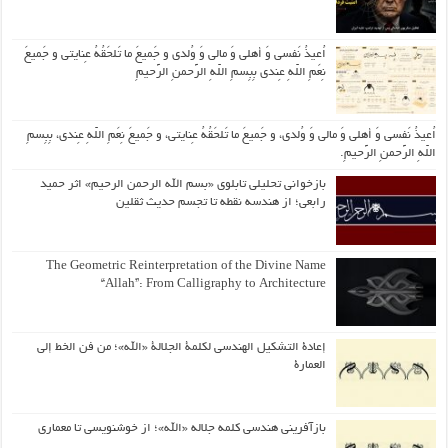
اُعیذُ نَفسی وَ أهلی وَ مالی وَ وُلدی و جَمیعَ ما تَلحَقُهُ عِنایتی و جَمیعَ
نِعَمِ اللّهِ عِندی بِبِسمِ اللّهِ الرَّحمنِ الرَّحیمِ
اُعیذُ نَفسی وَ أهلی وَ مالی وَ وُلدی، و جَمیعَ ما تَلحَقُهُ عِنایتی، و جَمیعَ نِعَمِ اللّهِ عِندی، بِبِسمِ
اللّهِ الرَّحمنِ الرَّحیمِ.
بازخوانی تحلیلی تابلوی «بسم الله الرحمن الرحیم» اثر حمید
رابعی؛ از هندسه نقطه تا تجسم حدیث ثقلین
The Geometric Reinterpretation of the Divine Name
“Allah”: From Calligraphy to Architecture
إعادة التشكيل الهندسي لكلمة الجلالة «الله»؛ من فن الخط إلى
العمارة
بازآفرینی هندسی کلمه جلاله «الله»؛ از خوشنویسی تا معماری