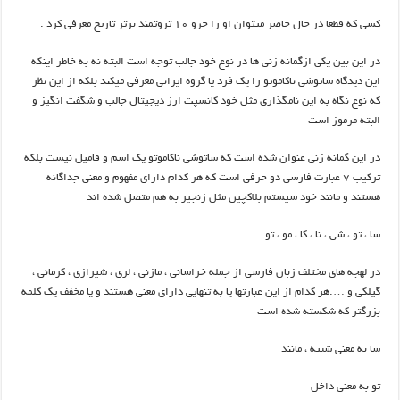
کسی که قطعا در حال حاضر میتوان او را جزو ۱۰ ثروتمند برتر تاریخ معرفی کرد .
در این بین یکی ازگمانه زنی ها در نوع خود جالب توجه است البته نه به خاطر اینکه
این دیدگاه ساتوشی ناکاموتو را یک فرد یا گروه ایرانی معرفی میکند بلکه از این نظر
که نوع نگاه به این نامگذاری مثل خود کانسپت ارز دیجیتال جالب و شگفت انگیز و
البته مرموز است
در این گمانه زنی عنوان شده است که ساتوشی ناکاموتو یک اسم و فامیل نیست بلکه
ترکیب ۷ عبارت فارسی دو حرفی است که هر کدام دارای مفهوم و معنی جداگانه
هستند و مانند خود سیستم بلاکچین مثل زنجیر به هم متصل شده اند
سا ، تو ، شی ، نا ، کا ، مو ، تو
در لهجه های مختلف زبان فارسی از جمله خراسانی ، مازنی ، لری ، شیرازی ، کرمانی ،
گیلکی و ….هر کدام از این عبارتها یا به تنهایی دارای معنی هستند و یا مخفف یک کلمه
بزرگتر که شکسته شده است
سا به معنی شبیه ، مانند
تو به معنی داخل