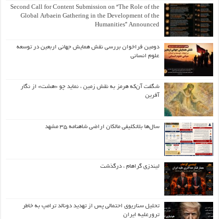
Second Call for Content Submission on “The Role of the
Global Arbaein Gathering in the Development of the
Humanities” Announced
دومین فراخوان بررسی نقش همایش جهانی اربعین در توسعه
علوم انسانی
شگفت آن‌که هرمز به نقش زمین ، نماید چو «هشت» از نگار
آفرین
سال‌ها بلاتکلیفی مالکان اراضی شاهنامه ۳۵ مشهد
لیندزی گراهام ، درگذشت
تحلیل سناریوی احتمالی پس از تهدید دونالد ترامپ به خاطر
ترورعلیه ایران