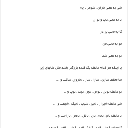
شی به معنی باران ، شوهر ، چه
نا به معنی تاب و توان
کا به معنی برادر
مو به معنی من
تو به معنی شما
یا اینکه هر کدام مخفف یک کلمه بزرگتر باشد مثل مثالهای زیر
سا مخفف ساری ، سارا ، سار ، ساروج ، ساکت و …
تو مخفف تونل ، توس ، تور ، توت ، توپ و ..
شی مخفف شیراز ، شیر ، شیب ، شیک ، شیفت و …
نا مخفف نام ، نامه ، نان ، ناقل ، ناصر ، ناراحت و …
کا مخفف کامل ، کادو ، کاغذ ، کارد ، کاشی ، کافر ، کاسه و …