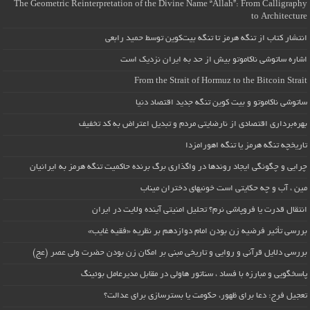
The Geometric Reinterpretation of the Divine Name “Allah”: From Calligraphy
to Architecture
انتشار کتاب از تنگه هرمز تا تنگه بیت‌کوین توسط حمید رابعی
اشاره ساتوشی ناکاموتو بیش از حد به ایران نزدیک است
From the Strait of Hormuz to the Bitcoin Strait
ساتوشی ناکاموتو و بیت کوین تنگه جدید اقتصاد دنیا
بهره‌برداری اقتصادی از نارضایتی مردم و تبدیل اعتراض به کد تخفیف
تاریخچه تنگه هرمز یا تنگه اهورامزدا
چرایی و چگونگی ایجاد روندها در واگذاری برگ برنده حاکمیت تنگه هرمز به ایرانیان
مین ، آب و چه حکایتی است خونبهای دختران میناب
انتقال قدرت یا فروپاشی نرم؟ تحلیل امنیتی آینده ولایت در ایران
بررسی تأثیر فرضیه زن بودن امام دوازدهم بر نظریه «فقیه غایب»
بررسی دلایل قرآنی و روایی و تاریخی مبنی بر امکان زن بودن حضرت ولی عصر (عج)
پاسخگویی و مبارزه با فساد ، سناتور هاولی در مقابل مدیرعامل بوئینگ
تعجیل فرج: دعا برای ظهور، حکومت یا بسترسازی برای عدالت؟