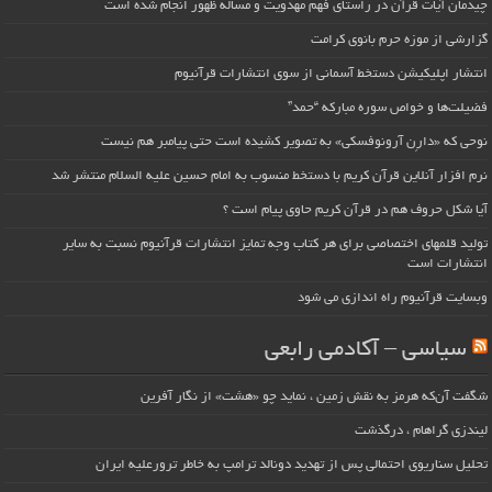
چیدمان آیات قرآن در راستای فهم مهدویت و مساله ظهور انجام شده است
گزارشی از موزه حرم بانوی کرامت
انتشار اپلیکیشن دستخط آسمانی از سوی انتشارات قرآنیوم
فضیلت‌ها و خواص سوره مبارکه “حمد”
نوحی که «دارِن آرونوفسکی» به تصویر کشیده است حتی پیامبر هم نیست
نرم افزار آنلاین قرآن کریم با دستخط منسوب به امام حسین علیه السلام منتشر شد
آیا شکل حروف هم در قرآن کریم حاوی پیام است ؟
تولید قلمهای اختصاصی برای هر کتاب وجه تمایز انتشارات قرآنیوم نسبت به سایر
انتشارات است
وبسایت قرآنیوم راه اندازی می شود
سیاسی – آکادمی رابعی
شگفت آن‌که هرمز به نقش زمین ، نماید چو «هشت» از نگار آفرین
لیندزی گراهام ، درگذشت
تحلیل سناریوی احتمالی پس از تهدید دونالد ترامپ به خاطر ترورعلیه ایران