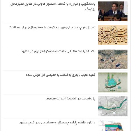
پاسخگویی و مبارزه با فساد ، سناتور هاولی در مقابل مدیرعامل
بوئینگ
تعجیل فرج: دعا برای ظهور، حکومت یا بسترسازی برای عدالت؟
باند قدرتمند مافیایی پشت صحنه کوهخواری در مشهد
فقیه غایب ، بازی با کلمات یا حقیقتی فراموش شده
پل طبیعت در شاندیز احداث میشود
دانلود نقشه پایانه چندمنظوره مسافربری در غرب مشهد