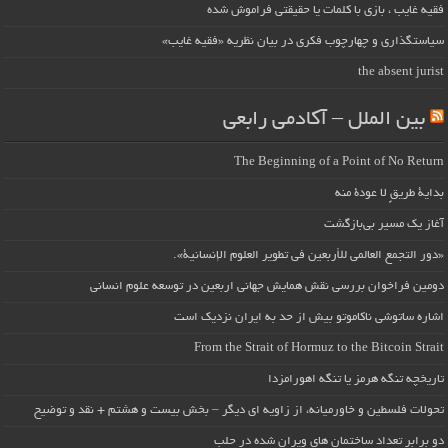
فقیه غایب ، بازی با کلمات یا حقیقتی فراموش شده
سیاستگذاری و چهارچوب فکری در بیان نظریه «فقیه غایب»
the absent jurist
بین الملل – آکادمی رابعی
The Beginning of a Point of No Return
بداية طريقٍ لا عودة منه
آغاز یک مسیر بی‌بازگشت
«دور التجمع العالمي للأربعين في تطوير العلوم الإنسانية».
دومین فراخوان بررسی نقش همایش جهانی اربعین در توسعه علوم انسانی
اشاره ساتوشی ناکاموتو بیش از حد به ایران نزدیک است
From the Strait of Hormuz to the Bitcoin Strait
تاریخچه تنگه هرمز یا تنگه اهورامزدا
تحولات فلسطین و خاورمیانه، از زاویه ای دیگر – بخش بیست و هشتم + نقد و توضیح
دو برابر تعداد ساختمان های ویران شده در حلب