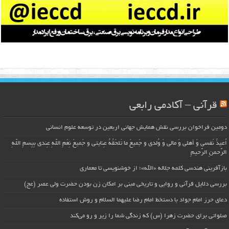
قرآنی – آکادمی رابعی
دومین فراخوان بررسی نقش همایش جهانی اربعین در توسعه علوم انسانی
اُعیذُ نَفسی وَ أهلی وَ مالی وَ وُلدی و جَمیعَ ما تَلحَقُهُ عِنایتی و جَمیعَ نِعَمِ اللّهِ عِندی بِبِسمِ اللّهِ
الرَّحمنِ الرَّحیمِ
بازآفرینی هندسی کلمه جلاله «الله»؛ از خوشنویسی تا معماری
بررسی دلایل قرآنی و روایی و تاریخی مبنی بر امکان زن بودن حضرت ولی عصر (عج)
دعای حرز امام جواد با دستخط امام رضا علیهما السلام و روش استفاده
صلواتی برای حضرت زهرا (س) که زندگی شما را زیر و رو می‌کند