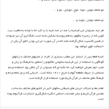
مو مخفف مومن ، مونا ، موج ، موبایل ، مو و …
تو مخفف تومان ، تولید و ….
هر چند نمیتوان این فرضیه را صد در صد تایید یا رد کرد اما با توجه به ماهیت بیت
کوین که از زنجیره بلاکهای به هم پیوسته تشکیل شده است نامگذاری آن نیز میتواند
از همین کانسپت شکل گرفته باشد که در آن صورت ایرانی بودن خالق آن یکی از
احتمالات قوی خواهد بود
البته قطعا پس از انتشار این مطلب بسیاری از افراد از ملیتهای مختلف با زبانهای
گوناگون با استفاده از این فرضیه ساتوشی ناکاموتو را متعلق به فرهنگ و زبان و
ملیت خود معرفی خواهند کرد اما نکته ای که نمیتوان از آن غافل بود استفاده مردم
مسلمان از حروف مقطعه آنهم با تاریخ ۱۴۰۰ ساله است ، ادبیاتی که برای تمام مردم و
فرهنگ های مختلف در قرآن کریم مورد استفاده قرار گرفته است
اهانت‌ها و تحرکات‌ جریان های شیطانی سالهای اخیر در کشورهای مختلف به ساحت
مقدس قرآن کریم و سایر مقدسات اسلامی انگیزه شکل‌گیری انتشارات قرآنیوم بوده
است