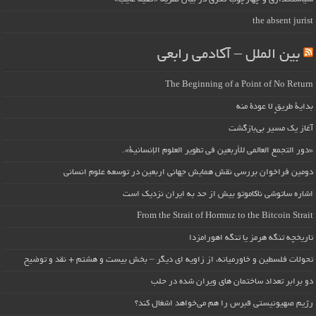
the absent jurist
بین الملل – آکادمی رابعی
The Beginning of a Point of No Return
بداية طريقٍ لا عودة منه
آغاز یک مسیر بی‌بازگشت
«دور التجمع العالمي للأربعين في تطوير العلوم الإنسانية».
دومین فراخوان بررسی نقش همایش جهانی اربعین در توسعه علوم انسانی
اشاره ساتوشی ناکاموتو بیش از حد به ایران نزدیک است
From the Strait of Hormuz to the Bitcoin Strait
تاریخچه تنگه هرمز یا تنگه اهورامزدا
تحولات فلسطین و خاورمیانه، از زاویه ای دیگر – بخش بیست و هشتم + نقد و توضیح
دو برابر تعداد ساختمان های ویران شده در حلب
رژیم صهیونیستی قبرس را هم می‌خواهد اشغال کند؟