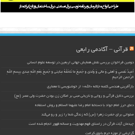
قرآنی – آکادمی رابعی
دومین فراخوان بررسی نقش همایش جهانی اربعین در توسعه علوم انسانی
اُعیذُ نَفسی وَ أهلی وَ مالی وَ وُلدی و جَمیعَ ما تَلحَقُهُ عِنایتی و جَمیعَ نِعَمِ اللّهِ عِندی بِبِسمِ اللّهِ
الرَّحمنِ الرَّحیمِ
بازآفرینی هندسی کلمه جلاله «الله»؛ از خوشنویسی تا معماری
بررسی دلایل قرآنی و روایی و تاریخی مبنی بر امکان زن بودن حضرت ولی عصر (عج)
دعای حرز امام جواد با دستخط امام رضا علیهما السلام و روش استفاده
صلواتی برای حضرت زهرا (س) که زندگی شما را زیر و رو می‌کند
چیدمان آیات قرآن در راستای فهم مهدویت و مساله ظهور انجام شده است
گزارشی از موزه حرم بانوی کرامت