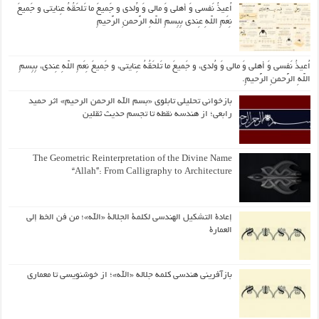
اُعیذُ نَفسی وَ أهلی وَ مالی وَ وُلدی و جَمیعَ ما تَلحَقُهُ عِنایتی و جَمیعَ
نِعَمِ اللّهِ عِندی بِبِسمِ اللّهِ الرَّحمنِ الرَّحیمِ
اُعیذُ نَفسی وَ أهلی وَ مالی وَ وُلدی، و جَمیعَ ما تَلحَقُهُ عِنایتی، و جَمیعَ نِعَمِ اللّهِ عِندی، بِبِسمِ
اللّهِ الرَّحمنِ الرَّحیمِ.
بازخوانی تحلیلی تابلوی «بسم الله الرحمن الرحیم» اثر حمید
رابعی؛ از هندسه نقطه تا تجسم حدیث ثقلین
The Geometric Reinterpretation of the Divine Name
“Allah”: From Calligraphy to Architecture
إعادة التشكيل الهندسي لكلمة الجلالة «الله»؛ من فن الخط إلى
العمارة
بازآفرینی هندسی کلمه جلاله «الله»؛ از خوشنویسی تا معماری