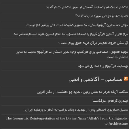
انتشار اپلیکیشن دستخط آسمانی از سوی انتشارات قرآنیوم
فضیلت‌ها و خواص سوره مبارکه “حمد”
نوحی که «دارِن آرونوفسکی» به تصویر کشیده است حتی پیامبر هم نیست
نرم افزار آنلاین قرآن کریم با دستخط منسوب به امام حسین علیه السلام منتشر شد
آیا شکل حروف هم در قرآن کریم حاوی پیام است ؟
تولید قلمهای اختصاصی برای هر کتاب وجه تمایز انتشارات قرآنیوم نسبت به سایر
انتشارات است
وبسایت قرآنیوم راه اندازی می شود
سیاسی – آکادمی رابعی
شگفت آن‌که هرمز به نقش زمین ، نماید چو «هشت» از نگار آفرین
لیندزی گراهام ، درگذشت
تحلیل سناریوی احتمالی پس از تهدید دونالد ترامپ به خاطر ترورعلیه ایران
The Geometric Reinterpretation of the Divine Name “Allah”: From Calligraphy
to Architecture