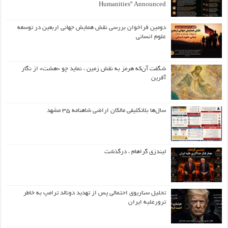
Humanities” Announced
دومین فراخوان بررسی نقش همایش جهانی اربعین در توسعه
علوم انسانی
شگفت آن‌که هرمز به نقش زمین ، نماید چو «هشت» از نگار
آفرین
سال‌ها بلاتکلیفی مالکان اراضی شاهنامه ۳۵ مشهد
لیندزی گراهام ، درگذشت
تحلیل سناریوی احتمالی پس از تهدید دونالد ترامپ به خاطر
ترورعلیه ایران