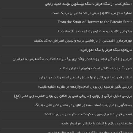
انتشار کتاب از تنگه هرمز تا تنگه بیت‌کوین توسط حمید رابعی
اشاره ساتوشی ناکاموتو بیش از حد به ایران نزدیک است
From the Strait of Hormuz to the Bitcoin Strait
ساتوشی ناکاموتو و بیت کوین تنگه جدید اقتصاد دنیا
بهره‌برداری اقتصادی از نارضایتی مردم و تبدیل اعتراض به کد تخفیف
تاریخچه تنگه هرمز یا تنگه اهورامزدا
چرایی و چگونگی ایجاد روندها در واگذاری برگ برنده حاکمیت تنگه هرمز به ایرانیان
مین ، آب و چه حکایتی است خونبهای دختران میناب
انتقال قدرت یا فروپاشی نرم؟ تحلیل امنیتی آینده ولایت در ایران
بررسی تأثیر فرضیه زن بودن امام دوازدهم بر نظریه «فقیه غایب»
بررسی دلایل قرآنی و روایی و تاریخی مبنی بر امکان زن بودن حضرت ولی عصر (عج)
پاسخگویی و مبارزه با فساد ، سناتور هاولی در مقابل مدیرعامل بوئینگ
تعجیل فرج: دعا برای ظهور، حکومت یا بسترسازی برای عدالت؟
فقیه غایب ، بازی با کلمات یا حقیقتی فراموش شده
سیاستگذاری و چهارچوب فکری در بیان نظریه «فقیه غایب»