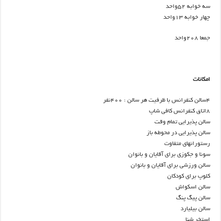
سه خوابه ۵۲واحد
چهار خوابه ۱۳واحد
جمعا ۲۰۸واحد
امکانات
۴سالن کنفرانس با ظرفیت هر سالن : ۴۰۰نفر
۸اتاق کنفرانس کافی شاپ
سالن پذیرایی تمام وقت
سالن پذیرایی در محوطه باز
رستورانهای متفاوت
سونا و جکوزی برای آقایان و بانوان
سالن ورزشی برای آقایان و بانوان
کلوپ برای کودکان
سالن اسکواش
سالن پیگ پنگ
سالن بیلیارد
استخر شنا