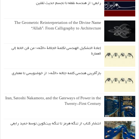
رابعی؛ از هندسه نقطه تا تجسم حدیث ثقلین
The Geometric Reinterpretation of the Divine Name
“Allah”: From Calligraphy to Architecture
إعادة التشكيل الهندسي لكلمة الجلالة «الله»؛ من فن الخط إلى
العمارة
بازآفرینی هندسی کلمه جلاله «الله»؛ از خوشنویسی تا معماری
Iran, Satoshi Nakamoto, and the Gateways of Power in the
Twenty-First Century
انتشار کتاب از تنگه هرمز تا تنگه بیت‌کوین توسط حمید رابعی