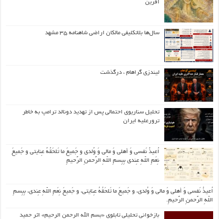
آفرین
سال‌ها بلاتکلیفی مالکان اراضی شاهنامه ۳۵ مشهد
لیندزی گراهام ، درگذشت
تحلیل سناریوی احتمالی پس از تهدید دونالد ترامپ به خاطر
ترورعلیه ایران
اُعیذُ نَفسی وَ أهلی وَ مالی وَ وُلدی و جَمیعَ ما تَلحَقُهُ عِنایتی و جَمیعَ
نِعَمِ اللّهِ عِندی بِبِسمِ اللّهِ الرَّحمنِ الرَّحیمِ
اُعیذُ نَفسی وَ أهلی وَ مالی وَ وُلدی، و جَمیعَ ما تَلحَقُهُ عِنایتی، و جَمیعَ نِعَمِ اللّهِ عِندی، بِبِسمِ
اللّهِ الرَّحمنِ الرَّحیمِ.
بازخوانی تحلیلی تابلوی «بسم الله الرحمن الرحیم» اثر حمید