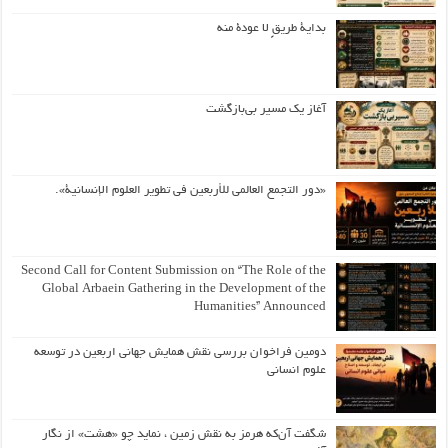
بداية طريقٍ لا عودة منه
آغاز یک مسیر بی‌بازگشت
«دور التجمع العالمي للأربعين في تطوير العلوم الإنسانية».
Second Call for Content Submission on “The Role of the
Global Arbaein Gathering in the Development of the
Humanities” Announced
دومین فراخوان بررسی نقش همایش جهانی اربعین در توسعه
علوم انسانی
شگفت آن‌که هرمز به نقش زمین ، نماید چو «هشت» از نگار