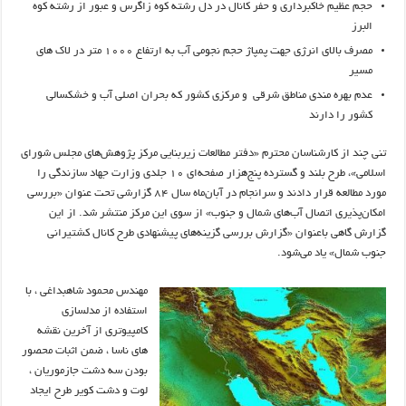
حجم عظیم خاکبرداری و حفر کانال در دل رشته کوه زاگرس و عبور از رشته کوه
البرز
مصرف بالای انرژی جهت پمپاژ حجم نجومی آب به ارتفاع ۱۰۰۰ متر در لاک های
مسیر
عدم بهره مندی مناطق شرقی و مرکزی کشور که بحران اصلی آب و خشکسالی
کشور را دارند
تنی چند از کارشناسان محترم «دفتر مطالعات زیربنایی مرکز پژوهش‌های مجلس شورای
اسلامی»، طرح بلند و گسترده پنج‌هزار صفحه‌ای ١٠ جلدی وزارت جهاد سازندگی را
مورد مطالعه قرار دادند و سرانجام در آبان‌ماه سال ٨٤ گزارشی تحت عنوان «بررسی
امکان‌پذیری اتصال آب‌های شمال و جنوب» از سوی این مرکز منتشر شد. از این
گزارش گاهی باعنوان «گزارش بررسی گزینه‌های پیشنهادی طرح کانال کشتیرانی
جنوب شمال» یاد می‌شود.
مهندس محمود شاهبداغی ، با
استفاده از مدلسازی
کامپیوتری از آخرین نقشه
های ناسا ، ضمن اثبات محصور
بودن سه دشت جازموریان ،
لوت و دشت کویر طرح ایجاد