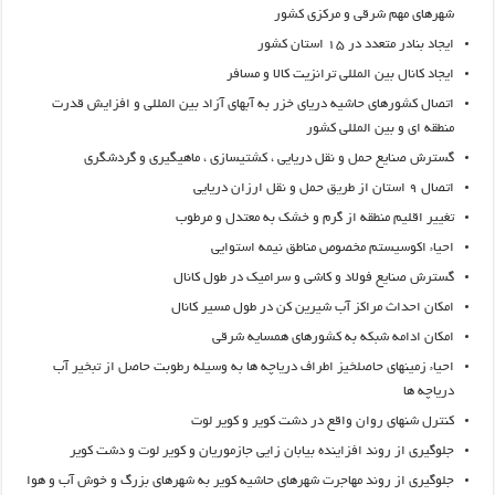
شهرهای مهم شرقی و مرکزی کشور
ایجاد بنادر متعدد در ۱۵ استان کشور
ایجاد کانال بین المللی ترانزیت کالا و مسافر
اتصال کشورهای حاشیه دریای خزر به آبهای آزاد بین المللی و افزایش قدرت
منطقه ای و بین المللی کشور
گسترش صنایع حمل و نقل دریایی ، کشتیسازی ، ماهیگیری و گردشگری
اتصال ۹ استان از طریق حمل و نقل ارزان دریایی
تغییر اقلیم منطقه از گرم و خشک به معتدل و مرطوب
احیاء اکوسیستم مخصوص مناطق نیمه استوایی
گسترش صنایع فولاد و کاشی و سرامیک در طول کانال
امکان احداث مراکز آب شیرین کن در طول مسیر کانال
امکان ادامه شبکه به کشورهای همسایه شرقی
احیاء زمینهای حاصلخیز اطراف دریاچه ها به وسیله رطوبت حاصل از تبخیر آب
دریاچه ها
کنترل شنهای روان واقع در دشت کویر و کویر لوت
جلوگیری از روند افزاینده بیابان زایی جازموریان و کویر لوت و دشت کویر
جلوگیری از روند مهاجرت شهرهای حاشیه کویر به شهرهای بزرگ و خوش آب و هوا