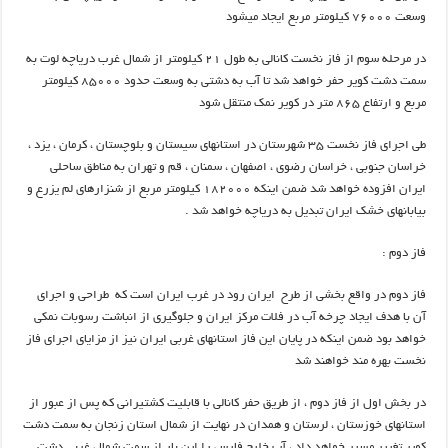
وسعت ۷۶۰۰۰ کیلومتر مربع ایجاد میشود
در مرحله سوم از فاز نخست کانالی به طول ۲۱ کیلومتر از شمال غرب دریاچه لوت به
سمت دشت کویر حفر خواهد شد تا آب به دشتی به وسعت حدود ۸۵۰۰۰ کیلومتر
مربع و ارتفاع ۸۶۵ متر در کویر نمک منتقل شود
طی اجرای فاز نخست ۳۵ شهرستان در استانهای سیستان و بلوچستان ، کرمان ، یزد ،
خراسان جنوبی ، خراسان رضوی ، اصفهان ، سمنان ، قم و تهران به مناطق ساحلی
ایران افزوده خواهد شد ضمن اینکه ۱۸۲۰۰۰ کیلومتر مربع از شنزارهای لم یزرع و
بیابانهای خشک ایران تبدیل به دریاچه خواهد شد .
فاز دوم :
فاز دوم در واقع بخشی از طرح ایران رود در غرب ایران است که طراحی و اجرای
آن با هدف ایجاد چرخه آب در فلات مرکز ایران و جلوگیری از انباشت رسوبات نمکی
خواهد بود ضمن اینکه در پایان این فاز استانهای غربی ایران نیز از مزایای اجرای فاز
نخست بهره مند خواهند شد
در بخش اول از فاز دوم ، از طریق حفر کانالی با قابلیت کشتیرانی که پس از عبور از
استانهای خوزستان ، لرستان و همدان در نهایت از شمال استان زنجان به سمت دشت
کویر تغییر مسیر خواهد داد ، آب خلیج فارس را این بار از سمت شمال غربی دشت