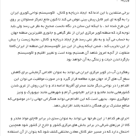
ورزید .
برخی منتقدین با این ادعا که ایجاد دریاچه و کانال، اکوسیستم نواحی کویری ایران
را به گونه ای غیر قابل پیش بینی عوض می کند تا کنون مانع تمرکز مسئولان بر روی
این طرح شده اند ، با اینکه این سخن در نگاه نخست صحیح به نظر می رسد ولی باید
توجه کرد که منطقه کویر مرکزی ایران از نظر گیاهی و جانوری فقیرترین منطقه جهان
به حساب می آید و به نظر نمی رسد طرح ایجاد دریاچه و کانال ، محیط زیست را بیش
از این تخریب کند ، ضمن اینکه پیش از این نیز اکوسیستم این منطقه از ایران کاملا
متفاوت از آنچه امروز شاهد آن هستیم بوده است و تغییر اقلیم و اکوسیستم
بازگرداندن حیات و زندگی به آن خواهد بود
رهاکردن آب در کویر مرکزی ایران می تواند به عنوان اقدامی آزمایشی برای کاهش
سطح آب های آزاد جهان مورد مطالعه قرار گیرد و در صورت موفقیت می توان این
اقدام را در نواحی دیگر مانند صحرای آفریقا ادامه داد و با این روش از غرق شدن
کشورهایی مانند مالدیو و جزایر اقیانوس آرام و شهرهایی مانند نیویورک و ونیز
جلوگیری نمود. بدیهی است که این اقدام می تواند همگرائی جهانی را در موضوعی که
منافع مشترک برای همگان داشته باشد افزایش دهد.
اجرای هر کدام ا ز این طرحها می تواند به عنوان سدی در برابر قاچاق مواد مخدر و
کالا از مرزهای شرقی در برابر بخش های مرکزی کشور و خارج از کشور شود همچنین
احتمال دارد که در مسیر حفر کانال معادن مختلفی کشف شود که بتوان از آن استفاده