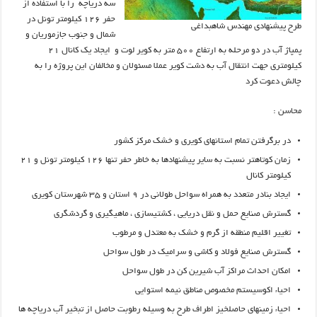
سه دریاچه را با استفاده از
حفر ۱۲۶ کیلومتر تونل در
طرح پیشنهادی مهندس شاهبداغی
شمال و جنوب جازموریان و
پمپاژ آب در دو مرحله به ارتفاع ۵۰۰ متر به کویر لوت و ایجاد یک کانال ۲۱
کیلومتری جهت انتقال آب به دشت کویر عملا مسئولان و مخالفان این پروژه را به
چالش دعوت کرد
محاسن :
در برگرفتن تمام استانهای کویری و خشک مرکز کشور
زمان کوتاهتر نسبت به سایر پیشنهادها به خاطر حفر تنها ۱۲۶ کیلومتر تونل و ۲۱
کیلومتر کانال
ایجاد بنادر متعدد به همراه سواحل طولانی در ۹ استان و ۳۵ شهرستان کویری
گسترش صنایع حمل و نقل دریایی ، کشتیسازی ، ماهیگیری و گردشگری
تغییر اقلیم منطقه از گرم و خشک به معتدل و مرطوب
گسترش صنایع فولاد و کاشی و سرامیک در طول سواحل
امکان احداث مراکز آب شیرین کن در طول سواحل
احیاء اکوسیستم مخصوص مناطق نیمه استوایی
احیاء زمینهای حاصلخیز اطراف طرح به وسیله رطوبت حاصل از تبخیر آب دریاچه ها