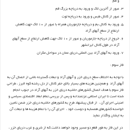
و قم
عبور از آخرین لاک و ورود به دریاچه بزرگ قم
عبور از کانال طبس و ورود به دریاچه لوت
ورود به کانال بم و دریاچه جازموریان همراه با عبور از ۱۰ لاک جهت کاهش
ارتفاع از سطح آبهای آزاد
خروج از دریاچه جازموریان و عبور از ۱۰ لاک جهت کاهش ارتفاع از سطح آبهای
آزاد در طول کانال ایرانشهر
ورود به آبهای آزاد بین المللی دریای عمان در سواحل مکران
فاز سوم :
با توجه به اختلاف سطح دریای خزر و آبهای آزاد و تبعات گسترده ناشی از اتصال آن به
آبهای آزاد و همچنین هزینه های بسیار بالای حفر کانال از دل رشته کوه البرز ، طراحی
فاز سوم با هدف اتصال کشورهای حاشیه دریای خزر به آبهای آزاد در جنوب انجام
شده است تا ایران اسلامی عزتمندانه و پس از بررسی تمام ابعاد اقتصادی ،سیاسی و
امنیتی اجرای آن ، از قبال پیشنهاد طرح به کشورهای حاشیه دریای خزر ضمن تامین
خواسته کشورهای همسایه و دوست خود ، اجرای آن را با تمام هزینه ها و تبعات آن
به ایشان واگذار نماید
در این فاز به طور قطع دو مسیر وجود خواهد داشت که از شرق و غرب دریای خزر ،