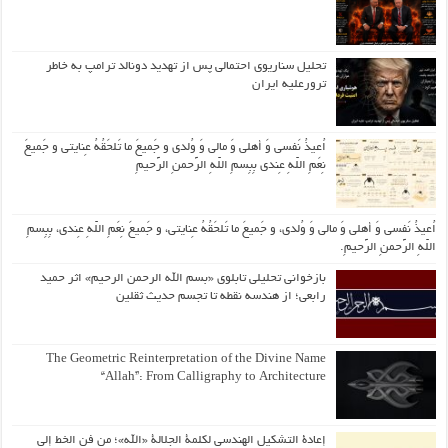
تحلیل سناریوی احتمالی پس از تهدید دونالد ترامپ به خاطر
ترورعلیه ایران
اُعیذُ نَفسی وَ أهلی وَ مالی وَ وُلدی و جَمیعَ ما تَلحَقُهُ عِنایتی و جَمیعَ
نِعَمِ اللّهِ عِندی بِبِسمِ اللّهِ الرَّحمنِ الرَّحیمِ
اُعیذُ نَفسی وَ أهلی وَ مالی وَ وُلدی، و جَمیعَ ما تَلحَقُهُ عِنایتی، و جَمیعَ نِعَمِ اللّهِ عِندی، بِبِسمِ
اللّهِ الرَّحمنِ الرَّحیمِ.
بازخوانی تحلیلی تابلوی «بسم الله الرحمن الرحیم» اثر حمید
رابعی؛ از هندسه نقطه تا تجسم حدیث ثقلین
The Geometric Reinterpretation of the Divine Name
“Allah”: From Calligraphy to Architecture
إعادة التشكيل الهندسي لكلمة الجلالة «الله»؛ من فن الخط إلى