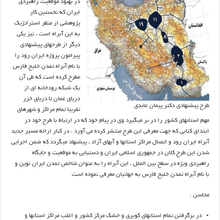
در بهبود موقعیت راهبردی
ایران که نخستین کار
پژوهشی از منظر استراتژیک
به این آبراه است ، نیز یکی
دیگر از طرحهای پیشنهادی
پیرامون پروژه ایران رود را
با نام آبراه تمدن خلیج فارس
مطرح کرده است که طی آن
یک شبکه رودخانه ای از
دریای عمان تا دریای خزر
طرح پیشنهادی دکتر پیمان عابدی
تقریبا تمام مراکز و شهرهای
مهم استانهای کشور را در بر میگیرد وی در پیام خود که در ارتباط با طرح خود در
ابتدای کتابی که جهت معرفی این طرح منتشر کرده می آورد : در کنار ارائه مسیر جدید
آبراه ایران رود و اتصال مراکز استانها و آبهای آزاد ، پیشنهاد میگردد که ضمن اجرایی
شدن این طرح کلان در جمهوری اسلامی ایران و دستیابی به موقعیت و جایگاه
راهبردی ویژه در سطح بین الملل ، این آبراه را به عنوان شاخص تمدن ایران نوین و
با نام آبراه تمدن خلیج فارس به جهانیان معرفی نموده است
محاسن :
در برگرفتن تمام استانهای کویری و خشک مرکز کشور و اغلب مراکز استانها و