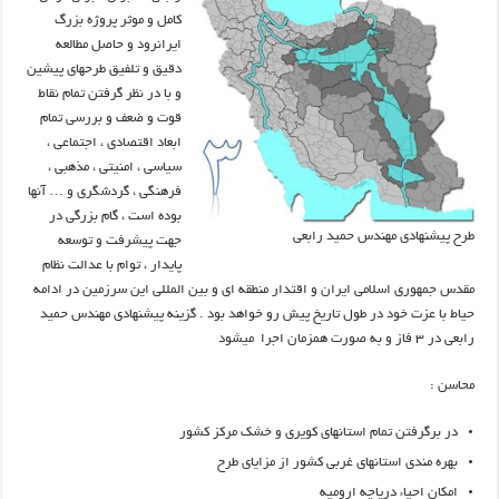
کامل و موثر پروژه بزرگ
ایرانرود و حاصل مطالعه
دقیق و تلفیق طرحهای پیشین
و با در نظر گرفتن تمام نقاط
قوت و ضعف و بررسی تمام
ابعاد اقتصادی ، اجتماعی ،
سیاسی ، امنیتی ، مذهبی ،
فرهنگی ، گردشگری و … آنها
بوده است ، گام بزرگی در
طرح پیشنهادی مهندس حمید رابعی
جهت پیشرفت و توسعه
پایدار ، توام با عدالت نظام
مقدس جمهوری اسلامی ایران و اقتدار منطقه ای و بین المللی این سرزمین در ادامه
حیاط با عزت خود در طول تاریخ پیش رو خواهد بود . گزینه پیشنهادی مهندس حمید
رابعی در ۳ فاز و به صورت همزمان اجرا میشود
محاسن :
در برگرفتن تمام استانهای کویری و خشک مرکز کشور
بهره مندی استانهای غربی کشور از مزایای طرح
امکان احیاء دریاچه ارومیه