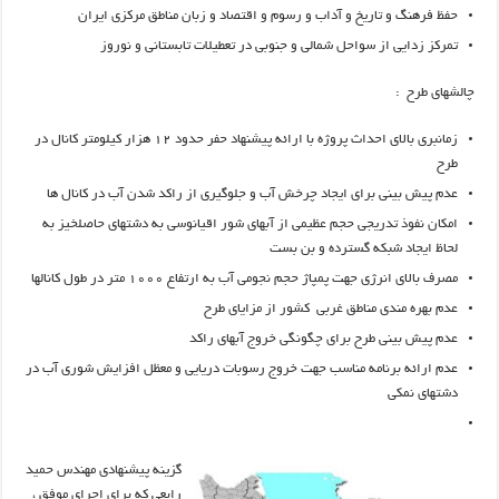
حفظ فرهنگ و تاریخ و آداب و رسوم و اقتصاد و زبان مناطق مرکزی ایران
تمرکز زدایی از سواحل شمالی و جنوبی در تعطیلات تابستانی و نوروز
چالشهای طرح :
زمانبری بالای احداث پروژه با ارائه پیشنهاد حفر حدود ۱۲ هزار کیلومتر کانال در
طرح
عدم پیش بینی برای ایجاد چرخش آب و جلوگیری از راکد شدن آب در کانال ها
امکان نفوذ تدریجی حجم عظیمی از آبهای شور اقیانوسی به دشتهای حاصلخیز به
لحاظ ایجاد شبکه گسترده و بن بست
مصرف بالای انرژی جهت پمپاژ حجم نجومی آب به ارتفاع ۱۰۰۰ متر در طول کانالها
عدم بهره مندی مناطق غربی کشور از مزایای طرح
عدم پیش بینی طرح برای چگونگی خروج آبهای راکد
عدم ارائه برنامه مناسب جهت خروج رسوبات دریایی و معظل افزایش شوری آب در
دشتهای نمکی
گزینه پیشنهادی مهندس حمید
رابعی که برای اجرای موفق ،