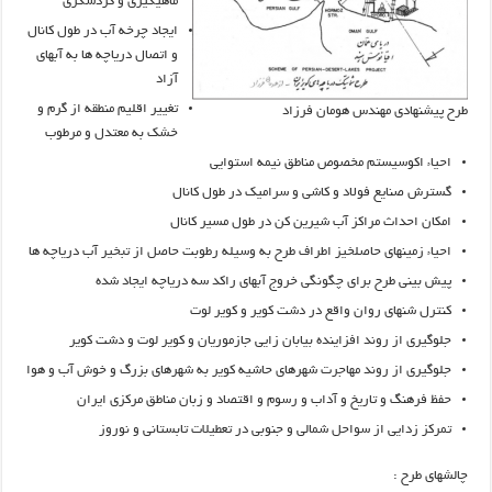
ماهیگیری و گردشگری
ایجاد چرخه آب در طول کانال
و اتصال دریاچه ها به آبهای
آزاد
تغییر اقلیم منطقه از گرم و
طرح پیشنهادی مهندس هومان فرزاد
خشک به معتدل و مرطوب
احیاء اکوسیستم مخصوص مناطق نیمه استوایی
گسترش صنایع فولاد و کاشی و سرامیک در طول کانال
امکان احداث مراکز آب شیرین کن در طول مسیر کانال
احیاء زمینهای حاصلخیز اطراف طرح به وسیله رطوبت حاصل از تبخیر آب دریاچه ها
پیش بینی طرح برای چگونگی خروج آبهای راکد سه دریاچه ایجاد شده
کنترل شنهای روان واقع در دشت کویر و کویر لوت
جلوگیری از روند افزاینده بیابان زایی جازموریان و کویر لوت و دشت کویر
جلوگیری از روند مهاجرت شهرهای حاشیه کویر به شهرهای بزرگ و خوش آب و هوا
حفظ فرهنگ و تاریخ و آداب و رسوم و اقتصاد و زبان مناطق مرکزی ایران
تمرکز زدایی از سواحل شمالی و جنوبی در تعطیلات تابستانی و نوروز
چالشهای طرح :