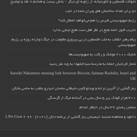
تحولات فلسطین و خاورمیانه، از زاویه ای دیگر – بخش بیست و هشتم + نقد و توضیح
دو برابر تعداد ساختمان های ویران شده در حلب
رژیم صهیونیستی قبرس را هم می‌خواهد اشغال کند؟
تخریب قبور ائمه بقیع در نظر اهل سنت هیچ مبنایی ندارد
پیام رهبر انقلاب به ملت فلسطین در پی پیروزی مقاومت در جنگ دوازده روزه بر رژیم
صهیونیستی
شلیک ۲۰۰۰ موشک و راکت به صهیونیست‌ها
شمار قربانیان حمله به مدرسه سیدالشهدا به ۸۵ نفر رسید
Satoshi Nakamoto missing link between Bitcoin, Salman Rushdie, Israel and
UK
رمز گشایی از آخرین ترانه و ویدئو کلیپ شیطانی ساسان حیدری ملقب به ساسی مانکن
۴۰۰ هزار کودک زیر ۵ سال یمنی در آستانه مرگ از گرسنگی
سلمان رشدی ۳۲ سال در انتظار اعدام
دانلود و مشاهده مستند انیمیشن رمز گشایی از برنامه دجال (۲۰۲۰) : I, Pet Goat 2.99