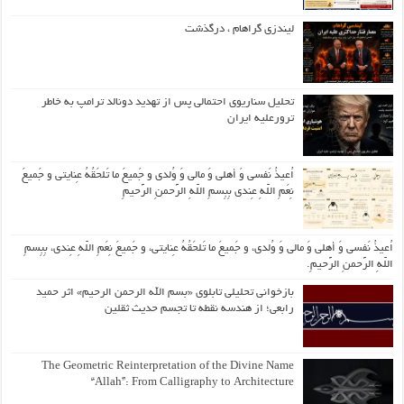
لیندزی گراهام ، درگذشت
تحلیل سناریوی احتمالی پس از تهدید دونالد ترامپ به خاطر
ترورعلیه ایران
اُعیذُ نَفسی وَ أهلی وَ مالی وَ وُلدی و جَمیعَ ما تَلحَقُهُ عِنایتی و جَمیعَ
نِعَمِ اللّهِ عِندی بِبِسمِ اللّهِ الرَّحمنِ الرَّحیمِ
اُعیذُ نَفسی وَ أهلی وَ مالی وَ وُلدی، و جَمیعَ ما تَلحَقُهُ عِنایتی، و جَمیعَ نِعَمِ اللّهِ عِندی، بِبِسمِ
اللّهِ الرَّحمنِ الرَّحیمِ.
بازخوانی تحلیلی تابلوی «بسم الله الرحمن الرحیم» اثر حمید
رابعی؛ از هندسه نقطه تا تجسم حدیث ثقلین
The Geometric Reinterpretation of the Divine Name
“Allah”: From Calligraphy to Architecture