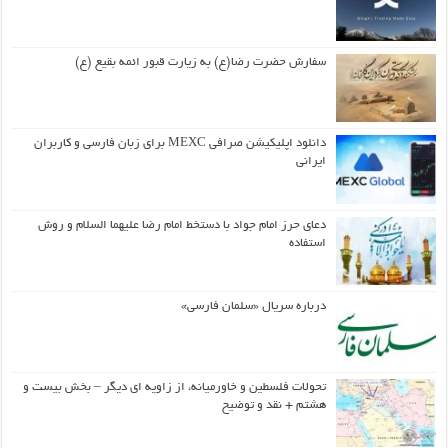
سفارش حضرت رضا(ع) به زیارت قبور ائمه بقیع (ع)
دانلود اپلیکیشن صرافی MEXC برای زبان فارسی و کاربران
ایرانی
دعای حرز امام جواد با دستخط امام رضا علیهما السلام و روش
استفاده
درباره سریال «سلمان فارسی»
تحولات فلسطین و خاورمیانه، از زاویه ای دیگر – بخش بیست و
هشتم + نقد و توضیح