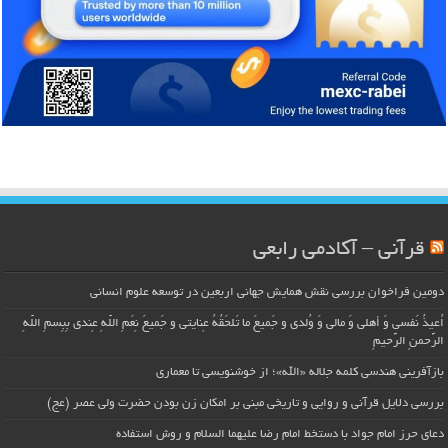
قرآنی – آکادمی رابعی
دومین فراخوان بررسی نقش همایش جهانی اربعین در توسعه علوم انسانی
اُعیذُ نَفسی وَ أهلی وَ مالی وَ وُلدی و جَمیعَ ما تَلحَقُهُ عِنایتی و جَمیعَ نِعَمِ اللّهِ عِندی بِبِسمِ اللّهِ
الرَّحمنِ الرَّحیمِ
بازآفرینی هندسی کلمه جلاله «الله»؛ از خوشنویسی تا معماری
بررسی دلایل قرآنی و روایی و تاریخی مبنی بر امکان زن بودن حضرت ولی عصر (عج)
دعای حرز امام جواد با دستخط امام رضا علیهما السلام و روش استفاده