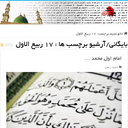
خانه
سپس
برچسب:
17 ربیع الاول
بایگانی/آرشیو برچسب ها :
17 ربیع الاول
امام اول محمد …
حمید رابعی