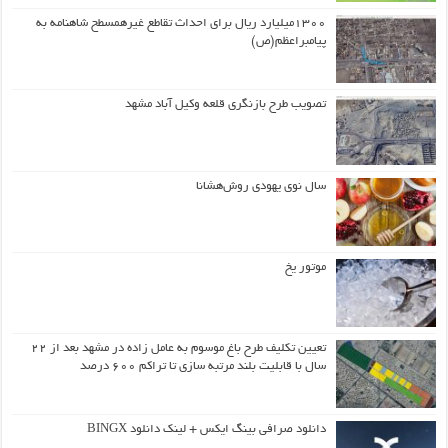
۱۳۰۰میلیارد ریال برای احداث تقاطع غیرهمسطح شاهنامه به
پیامبراعظم(ص)
تصویب طرح بازنگری قلعه وکیل آباد مشهد
سال نوی یهودی روش‌هشانا
موتور یخ
تعیین تکلیف طرح باغ موسوم به عامل زاده در مشهد بعد از ۲۲
سال با قابلیت بلند مرتبه سازی تا تراکم ۶۰۰ درصد
دانلود صرافی بینگ ایکس + لینک دانلود BINGX