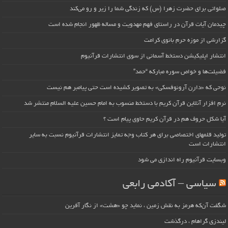
صلواتی برای حضرت زهرا (س) که زندگی شما را زیر و رو می‌کند
چیدمان آیات قرآن در راستای فهم مهدویت و مساله ظهور انجام شده است
گزارشی از موزه حرم بانوی کرامت
انتشار اپلیکیشن دستخط آسمانی از سوی انتشارات قرآنیوم
فضیلت‌ها و خواص سوره مبارکه “حمد”
نوحی که «دارِن آرونوفسکی» به تصویر کشیده است حتی پیامبر هم نیست
نرم افزار آنلاین قرآن کریم با دستخط منسوب به امام حسین علیه السلام منتشر شد
آیا شکل حروف هم در قرآن کریم حاوی پیام است ؟
تولید قلمهای اختصاصی برای هر کتاب وجه تمایز انتشارات قرآنیوم نسبت به سایر
انتشارات است
وبسایت قرآنیوم راه اندازی می شود
سیاسی – آکادمی رابعی
شگفت آن‌که هرمز به نقش زمین ، نماید چو «هشت» از نگار آفرین
لیندزی گراهام ، درگذشت