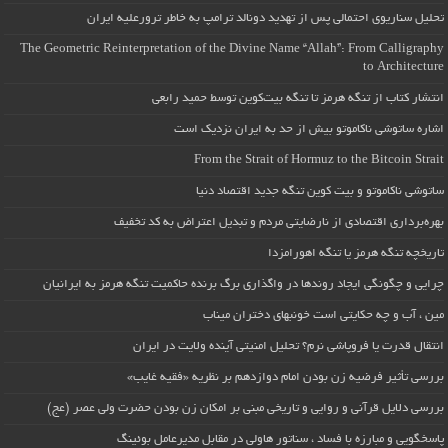
تحلیل سناریوی احتمالی پس از تهدید دونالد ترامپ به خاطر ترورعلیه ایران
The Geometric Reinterpretation of the Divine Name “Allah”: From Calligraphy
to Architecture
انتشار کتاب از تنگه هرمز تا تنگه بیت‌کوین توسط حمید رابعی
اشاره ساتوشی ناکاموتو بیش از حد به ایران نزدیک است
From the Strait of Hormuz to the Bitcoin Strait
ساتوشی ناکاموتو و بیت کوین تنگه جدید اقتصاد دنیا
بهره‌برداری اقتصادی از نارضایتی مردم و تبدیل اعتراض به کد تخفیف
تاریخچه تنگه هرمز یا تنگه اهورامزدا
چرایی و چگونگی ایجاد روندها در واگذاری برگ برنده حاکمیت تنگه هرمز به ایرانیان
مین ، آب و چه حکایتی است خونبهای دختران میناب
انتقال قدرت یا فروپاشی نرم؟ تحلیل امنیتی آینده ولایت در ایران
بررسی تأثیر فرضیه زن بودن امام دوازدهم بر نظریه «فقیه غایب»
بررسی دلایل قرآنی و روایی و تاریخی مبنی بر امکان زن بودن حضرت ولی عصر (عج)
پاسخگویی و مبارزه با فساد ، سناتور هاولی در مقابل مدیرعامل بوئینگ