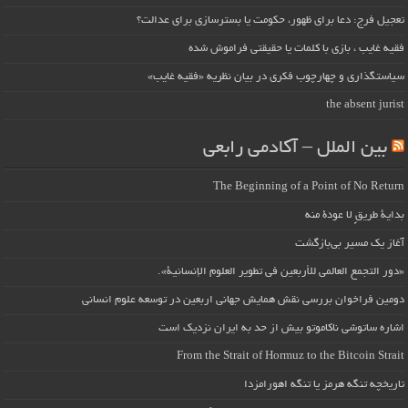
تعجیل فرج: دعا برای ظهور، حکومت یا بسترسازی برای عدالت؟
فقیه غایب ، بازی با کلمات یا حقیقتی فراموش شده
سیاستگذاری و چهارچوب فکری در بیان نظریه «فقیه غایب»
the absent jurist
بین الملل – آکادمی رابعی
The Beginning of a Point of No Return
بداية طريقٍ لا عودة منه
آغاز یک مسیر بی‌بازگشت
«دور التجمع العالمي للأربعين في تطوير العلوم الإنسانية».
دومین فراخوان بررسی نقش همایش جهانی اربعین در توسعه علوم انسانی
اشاره ساتوشی ناکاموتو بیش از حد به ایران نزدیک است
From the Strait of Hormuz to the Bitcoin Strait
تاریخچه تنگه هرمز یا تنگه اهورامزدا