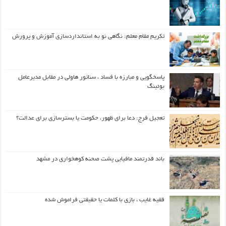
تکریم مقام معلم: نگاهی نو به استانداردسازی آموزش و پرورش
پاسخگویی و مبارزه با فساد ، سناتور هاولی در مقابل مدیرعامل
بوئینگ
تعجیل فرج: دعا برای ظهور، حکومت یا بسترسازی برای عدالت؟
باند قدرتمند مافیایی پشت صحنه کوهخواری در مشهد
فقیه غایب ، بازی با کلمات یا حقیقتی فراموش شده