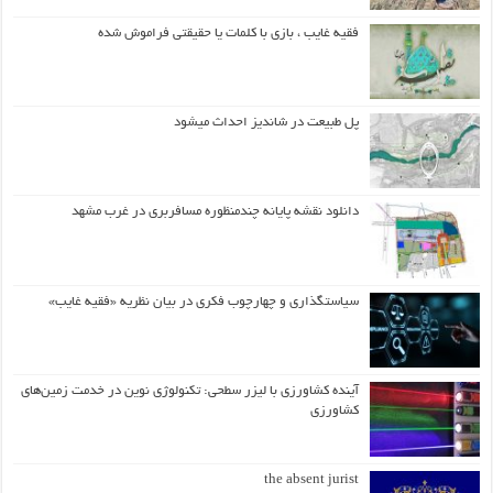
فقیه غایب ، بازی با کلمات یا حقیقتی فراموش شده
پل طبیعت در شاندیز احداث میشود
دانلود نقشه پایانه چندمنظوره مسافربری در غرب مشهد
سیاستگذاری و چهارچوب فکری در بیان نظریه «فقیه غایب»
آینده کشاورزی با لیزر سطحی: تکنولوژی نوین در خدمت زمین‌های
کشاورزی
the absent jurist