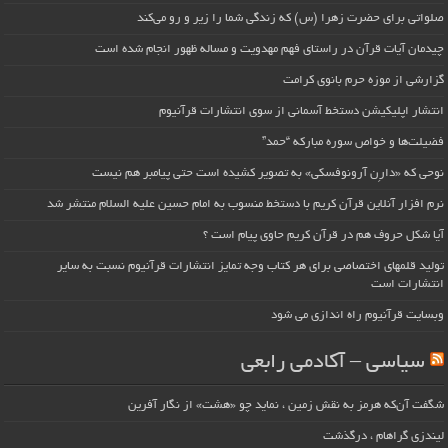
صلواتی برای حضرت زهرا (س) که زندگی شما را زیر و رو می‌کند
چیدمان آیات قرآن در راستای فهم مهدویت و مساله ظهور انجام شده است
گزارشی از موزه حرم بانوی کرامت
انتشار اپلیکیشن دستخط آسمانی از سوی انتشارات قرآنیوم
فضیلت‌ها و خواص سوره مبارکه “حمد”
نوحی که «دارِن آرونوفسکی» به تصویر کشیده است حتی پیامبر هم نیست
نرم افزار آنلاین قرآن کریم با دستخط منسوب به امام حسین علیه السلام منتشر شد
آیا شکل حروف هم در قرآن کریم حاوی پیام است ؟
تولید قلمهای اختصاصی برای هر کتاب وجه تمایز انتشارات قرآنیوم نسبت به سایر
انتشارات است
وبسایت قرآنیوم راه اندازی می شود
سیاسی – آکادمی رابعی
شگفت آن‌که هرمز به نقش زمین ، نماید چو «هشت» از نگار آفرین
لیندزی گراهام ، درگذشت