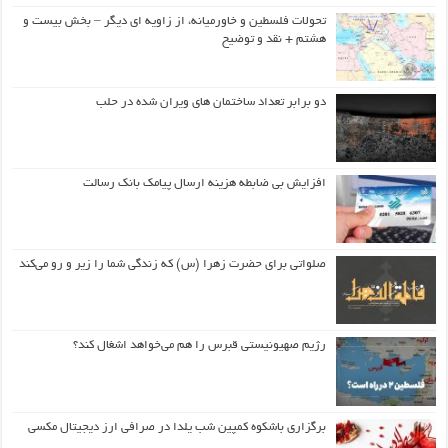
تحولات فلسطین و خاورمیانه، از زاویه ای دیگر – بخش بیست و
هشتم + نقد و توضیح
دو برابر تعداد ساختمان های ویران شده در حلب
افزایش بی ضابطه هزینه ارسال پیامک بانک رسالت
صلواتی برای حضرت زهرا (س) که زندگی شما را زیر و رو می‌کند
رژیم صهیونیستی قبرس را هم می‌خواهد اشغال کند؟
برگزاری باشکوه کمپین شب یلدا در صرافی ارز دیجیتال مکسی