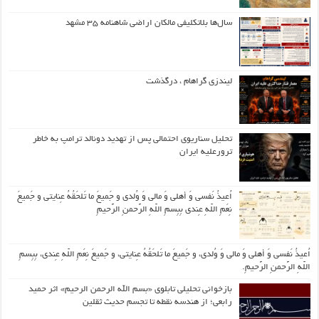
سال‌ها بلاتکلیفی مالکان اراضی شاهنامه ۳۵ مشهد
لیندزی گراهام ، درگذشت
تحلیل سناریوی احتمالی پس از تهدید دونالد ترامپ به خاطر
ترورعلیه ایران
اُعیذُ نَفسی وَ أهلی وَ مالی وَ وُلدی و جَمیعَ ما تَلحَقُهُ عِنایتی و جَمیعَ
نِعَمِ اللّهِ عِندی بِبِسمِ اللّهِ الرَّحمنِ الرَّحیمِ
اُعیذُ نَفسی وَ أهلی وَ مالی وَ وُلدی، و جَمیعَ ما تَلحَقُهُ عِنایتی، و جَمیعَ نِعَمِ اللّهِ عِندی، بِبِسمِ
اللّهِ الرَّحمنِ الرَّحیمِ.
بازخوانی تحلیلی تابلوی «بسم الله الرحمن الرحیم» اثر حمید
رابعی؛ از هندسه نقطه تا تجسم حدیث ثقلین