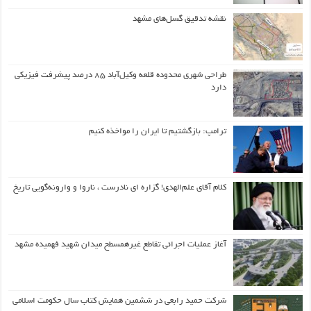
نقشه تدقیق گسل‌های مشهد
طراحی شهری محدوده قلعه وکیل‌آباد ۸۵ درصد پیشرفت فیزیکی
دارد
ترامپ: بازگشتیم تا ایران را مواخذه کنیم
کلام آقای علم‌الهدی! گزاره ای نادرست ، ناروا و وارونه‌گویی تاریخ
آغاز عملیات اجرائی تقاطع غیرهمسطح میدان شهید فهمیده مشهد
شرکت حمید رابعی در ششمین همایش کتاب سال حکومت اسلامی