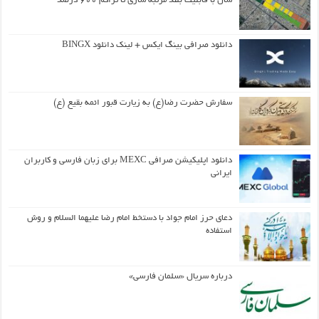
سال با قابلیت بلند مرتبه سازی تا تراکم ۶۰۰ درصد
دانلود صرافی بینگ ایکس + لینک دانلود BINGX
سفارش حضرت رضا(ع) به زیارت قبور ائمه بقیع (ع)
دانلود اپلیکیشن صرافی MEXC برای زبان فارسی و کاربران
ایرانی
دعای حرز امام جواد با دستخط امام رضا علیهما السلام و روش
استفاده
درباره سریال «سلمان فارسی»