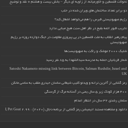
تحولات فلسطین و خاورمیانه، از زاویه ای دیگر – بخش بیست و هشتم + نقد و توضیح
دو برابر تعداد ساختمان های ویران شده در حلب
رژیم صهیونیستی قبرس را هم می‌خواهد اشغال کند؟
تخریب قبور ائمه بقیع در نظر اهل سنت هیچ مبنایی ندارد
پیام رهبر انقلاب به ملت فلسطین در پی پیروزی مقاومت در جنگ دوازده روزه بر رژیم
صهیونیستی
شلیک ۲۰۰۰ موشک و راکت به صهیونیست‌ها
شمار قربانیان حمله به مدرسه سیدالشهدا به ۸۵ نفر رسید
Satoshi Nakamoto missing link between Bitcoin, Salman Rushdie, Israel and
UK
رمز گشایی از آخرین ترانه و ویدئو کلیپ شیطانی ساسان حیدری ملقب به ساسی مانکن
۴۰۰ هزار کودک زیر ۵ سال یمنی در آستانه مرگ از گرسنگی
سلمان رشدی ۳۲ سال در انتظار اعدام
دانلود و مشاهده مستند انیمیشن رمز گشایی از برنامه دجال (۲۰۲۰) : I, Pet Goat 2.99