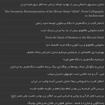
تحلیل سناریوی احتمالی پس از تهدید دونالد ترامپ به خاطر ترورعلیه ایران
The Geometric Reinterpretation of the Divine Name “Allah”: From Calligraphy
to Architecture
انتشار کتاب از تنگه هرمز تا تنگه بیت‌کوین توسط حمید رابعی
اشاره ساتوشی ناکاموتو بیش از حد به ایران نزدیک است
From the Strait of Hormuz to the Bitcoin Strait
ساتوشی ناکاموتو و بیت کوین تنگه جدید اقتصاد دنیا
بهره‌برداری اقتصادی از نارضایتی مردم و تبدیل اعتراض به کد تخفیف
تاریخچه تنگه هرمز یا تنگه اهورامزدا
چرایی و چگونگی ایجاد روندها در واگذاری برگ برنده حاکمیت تنگه هرمز به ایرانیان
مین ، آب و چه حکایتی است خونبهای دختران میناب
انتقال قدرت یا فروپاشی نرم؟ تحلیل امنیتی آینده ولایت در ایران
بررسی تأثیر فرضیه زن بودن امام دوازدهم بر نظریه «فقیه غایب»
بررسی دلایل قرآنی و روایی و تاریخی مبنی بر امکان زن بودن حضرت ولی عصر (عج)
پاسخگویی و مبارزه با فساد ، سناتور هاولی در مقابل مدیرعامل بوئینگ