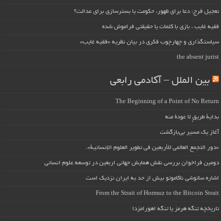
تعجیل فرج: دعا برای ظهور، حکومت یا بسترسازی برای عدالت؟
فقیه غایب ، بازی با کلمات یا حقیقتی فراموش شده
سیاستگذاری و چهارچوب فکری در بیان نظریه «فقیه غایب»
the absent jurist
بین الملل – آکادمی رابعی
The Beginning of a Point of No Return
بداية طريقٍ لا عودة منه
آغاز یک مسیر بی‌بازگشت
«دور التجمع العالمي للأربعين في تطوير العلوم الإنسانية».
دومین فراخوان بررسی نقش همایش جهانی اربعین در توسعه علوم انسانی
اشاره ساتوشی ناکاموتو بیش از حد به ایران نزدیک است
From the Strait of Hormuz to the Bitcoin Strait
تاریخچه تنگه هرمز یا تنگه اهورامزدا