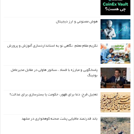
هوش مصنوعی و ارز دیجیتال
تکریم مقام معلم: نگاهی نو به استانداردسازی آموزش و پرورش
پاسخگویی و مبارزه با فساد ، سناتور هاولی در مقابل مدیرعامل
بوئینگ
تعجیل فرج: دعا برای ظهور، حکومت یا بسترسازی برای عدالت؟
باند قدرتمند مافیایی پشت صحنه کوهخواری در مشهد