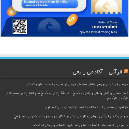
قرآنی – آکادمی رابعی
دومین فراخوان بررسی نقش همایش جهانی اربعین در توسعه علوم انسانی
اُعیذُ نَفسی وَ أهلی وَ مالی وَ وُلدی و جَمیعَ ما تَلحَقُهُ عِنایتی و جَمیعَ نِعَمِ اللّهِ عِندی بِبِسمِ اللّهِ
الرَّحمنِ الرَّحیمِ
بازآفرینی هندسی کلمه جلاله «الله»؛ از خوشنویسی تا معماری
بررسی دلایل قرآنی و روایی و تاریخی مبنی بر امکان زن بودن حضرت ولی عصر (عج)
دعای حرز امام جواد با دستخط امام رضا علیهما السلام و روش استفاده