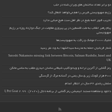
دو برابر تعداد ساختمان های ویران شده در حلب
رژیم صهیونیستی قبرس را هم می‌خواهد اشغال کند؟
تخریب قبور ائمه بقیع در نظر اهل سنت هیچ مبنایی ندارد
پیام رهبر انقلاب به ملت فلسطین در پی پیروزی مقاومت در جنگ دوازده روزه بر رژیم
صهیونیستی
شلیک ۲۰۰۰ موشک و راکت به صهیونیست‌ها
شمار قربانیان حمله به مدرسه سیدالشهدا به ۸۵ نفر رسید
Satoshi Nakamoto missing link between Bitcoin, Salman Rushdie, Israel and
UK
رمز گشایی از آخرین ترانه و ویدئو کلیپ شیطانی ساسان حیدری ملقب به ساسی مانکن
۴۰۰ هزار کودک زیر ۵ سال یمنی در آستانه مرگ از گرسنگی
سلمان رشدی ۳۲ سال در انتظار اعدام
دانلود و مشاهده مستند انیمیشن رمز گشایی از برنامه دجال (۲۰۲۰) : I, Pet Goat 2.99