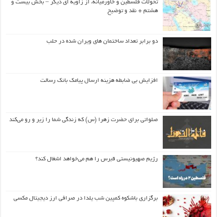
تحولات فلسطین و خاورمیانه، از زاویه ای دیگر – بخش بیست و
هشتم + نقد و توضیح
دو برابر تعداد ساختمان های ویران شده در حلب
افزایش بی ضابطه هزینه ارسال پیامک بانک رسالت
صلواتی برای حضرت زهرا (س) که زندگی شما را زیر و رو می‌کند
رژیم صهیونیستی قبرس را هم می‌خواهد اشغال کند؟
برگزاری باشکوه کمپین شب یلدا در صرافی ارز دیجیتال مکسی