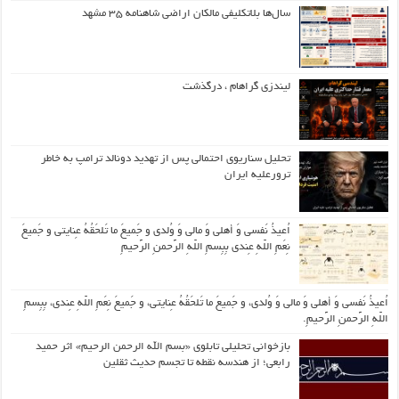
سال‌ها بلاتکلیفی مالکان اراضی شاهنامه ۳۵ مشهد
لیندزی گراهام ، درگذشت
تحلیل سناریوی احتمالی پس از تهدید دونالد ترامپ به خاطر
ترورعلیه ایران
اُعیذُ نَفسی وَ أهلی وَ مالی وَ وُلدی و جَمیعَ ما تَلحَقُهُ عِنایتی و جَمیعَ
نِعَمِ اللّهِ عِندی بِبِسمِ اللّهِ الرَّحمنِ الرَّحیمِ
اُعیذُ نَفسی وَ أهلی وَ مالی وَ وُلدی، و جَمیعَ ما تَلحَقُهُ عِنایتی، و جَمیعَ نِعَمِ اللّهِ عِندی، بِبِسمِ
اللّهِ الرَّحمنِ الرَّحیمِ.
بازخوانی تحلیلی تابلوی «بسم الله الرحمن الرحیم» اثر حمید
رابعی؛ از هندسه نقطه تا تجسم حدیث ثقلین