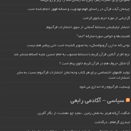
صلواتی برای حضرت زهرا (س) که زندگی شما را زیر و رو می‌کند
چیدمان آیات قرآن در راستای فهم مهدویت و مساله ظهور انجام شده است
گزارشی از موزه حرم بانوی کرامت
انتشار اپلیکیشن دستخط آسمانی از سوی انتشارات قرآنیوم
فضیلت‌ها و خواص سوره مبارکه “حمد”
نوحی که «دارِن آرونوفسکی» به تصویر کشیده است حتی پیامبر هم نیست
نرم افزار آنلاین قرآن کریم با دستخط منسوب به امام حسین علیه السلام منتشر شد
آیا شکل حروف هم در قرآن کریم حاوی پیام است ؟
تولید قلمهای اختصاصی برای هر کتاب وجه تمایز انتشارات قرآنیوم نسبت به سایر
انتشارات است
وبسایت قرآنیوم راه اندازی می شود
سیاسی – آکادمی رابعی
شگفت آن‌که هرمز به نقش زمین ، نماید چو «هشت» از نگار آفرین
لیندزی گراهام ، درگذشت