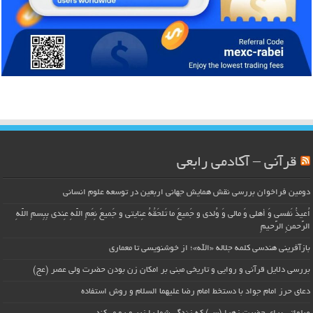
قرآنی – آکادمی رابعی
دومین فراخوان بررسی نقش همایش جهانی اربعین در توسعه علوم انسانی
اُعیذُ نَفسی وَ أهلی وَ مالی وَ وُلدی و جَمیعَ ما تَلحَقُهُ عِنایتی و جَمیعَ نِعَمِ اللّهِ عِندی بِبِسمِ اللّهِ
الرَّحمنِ الرَّحیمِ
بازآفرینی هندسی کلمه جلاله «الله»؛ از خوشنویسی تا معماری
بررسی دلایل قرآنی و روایی و تاریخی مبنی بر امکان زن بودن حضرت ولی عصر (عج)
دعای حرز امام جواد با دستخط امام رضا علیهما السلام و روش استفاده