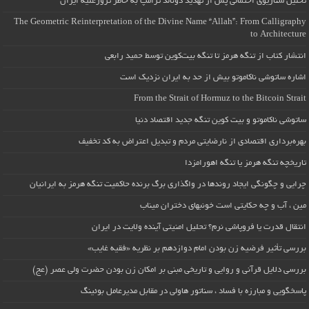
تحلیل سناریوی احتمالی پس از تهدید دونالد ترامپ به خاطر ترورعلیه ایران
The Geometric Reinterpretation of the Divine Name “Allah”: From Calligraphy
to Architecture
انتشار کتاب از تنگه هرمز تا تنگه بیت‌کوین توسط حمید رابعی
اشاره ساتوشی ناکاموتو بیش از حد به ایران نزدیک است
From the Strait of Hormuz to the Bitcoin Strait
ساتوشی ناکاموتو و بیت کوین تنگه جدید اقتصاد دنیا
بهره‌برداری اقتصادی از نارضایتی مردم و تبدیل اعتراض به کد تخفیف
تاریخچه تنگه هرمز یا تنگه اهورامزدا
چرایی و چگونگی ایجاد روندها در واگذاری برگ برنده حاکمیت تنگه هرمز به ایرانیان
مین ، آب و چه حکایتی است خونبهای دختران میناب
انتقال قدرت یا فروپاشی نرم؟ تحلیل امنیتی آینده ولایت در ایران
بررسی تأثیر فرضیه زن بودن امام دوازدهم بر نظریه «فقیه غایب»
بررسی دلایل قرآنی و روایی و تاریخی مبنی بر امکان زن بودن حضرت ولی عصر (عج)
پاسخگویی و مبارزه با فساد ، سناتور هاولی در مقابل مدیرعامل بوئینگ