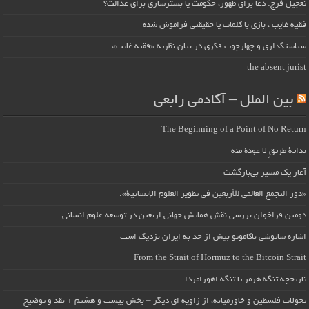
تعجیل فرج: دعا برای ظهور، حکومت یا بسترسازی برای عدالت؟
فقیه غایب ، بازی با کلمات یا حقیقتی فراموش شده
سیاستگذاری و چهارچوب فکری در بیان نظریه «فقیه غایب»
the absent jurist
بین الملل – آکادمی رابعی
The Beginning of a Point of No Return
بداية طريقٍ لا عودة منه
آغاز یک مسیر بی‌بازگشت
«دور التجمع العالمي للأربعين في تطوير العلوم الإنسانية».
دومین فراخوان بررسی نقش همایش جهانی اربعین در توسعه علوم انسانی
اشاره ساتوشی ناکاموتو بیش از حد به ایران نزدیک است
From the Strait of Hormuz to the Bitcoin Strait
تاریخچه تنگه هرمز یا تنگه اهورامزدا
تحولات فلسطین و خاورمیانه، از زاویه ای دیگر – بخش بیست و هشتم + نقد و توضیح