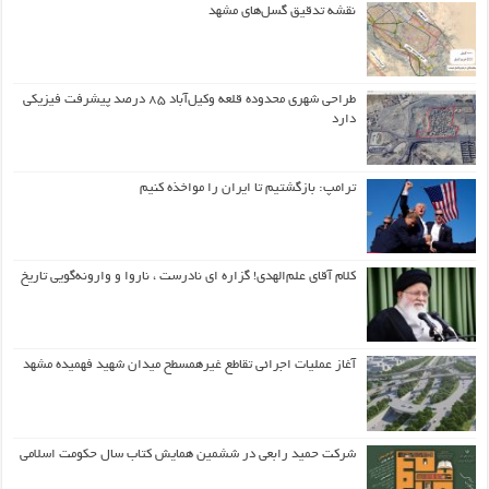
نقشه تدقیق گسل‌های مشهد
طراحی شهری محدوده قلعه وکیل‌آباد ۸۵ درصد پیشرفت فیزیکی
دارد
ترامپ: بازگشتیم تا ایران را مواخذه کنیم
کلام آقای علم‌الهدی! گزاره ای نادرست ، ناروا و وارونه‌گویی تاریخ
آغاز عملیات اجرائی تقاطع غیرهمسطح میدان شهید فهمیده مشهد
شرکت حمید رابعی در ششمین همایش کتاب سال حکومت اسلامی