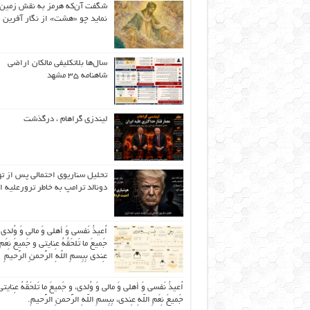
شگفت آن‌که هرمز به نقش زمین 
نماید چو «هشت» از نگار آفرین
سال‌ها بلاتکلیفی مالکان اراضی
شاهنامه ۳۵ مشهد
لیندزی گراهام ، درگذشت
تحلیل سناریوی احتمالی پس از ت
دونالد ترامپ به خاطر ترورعلیه ا
اُعیذُ نَفسی وَ أهلی وَ مالی وَ وُلدی
جَمیعَ ما تَلحَقُهُ عِنایتی و جَمیعَ نِعَمِ 
عِندی بِبِسمِ اللّهِ الرَّحمنِ الرَّحیمِ
اُعیذُ نَفسی وَ أهلی وَ مالی وَ وُلدی، و جَمیعَ ما تَلحَقُهُ عِنایتی
جَمیعَ نِعَمِ اللّهِ عِندی، بِبِسمِ اللّهِ الرَّحمنِ الرَّحیمِ.