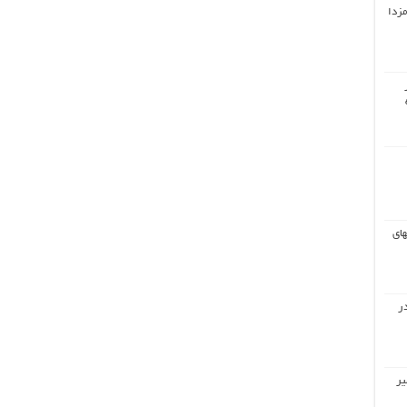
مزدا
های
ر
یر