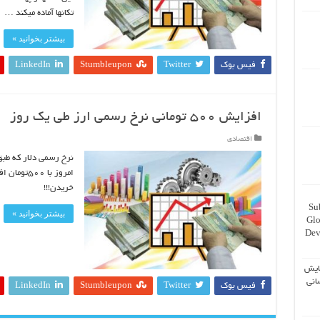
تکانها آماده میکند …
بیشتر بخوانید »
فیس بوک
Twitter
Stumbleupon
LinkedIn
افزایش ۵۰۰ تومانی نرخ رسمی ارز طی یک روز
اقتصادی
خریدن!!!
Su
بیشتر بخوانید »
Glo
Dev
ایش
انی
فیس بوک
Twitter
Stumbleupon
LinkedIn