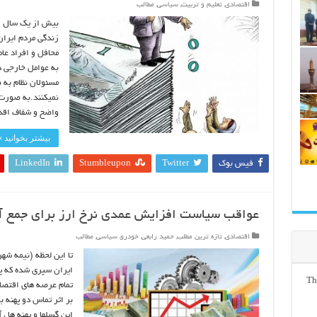
اقتصادی
,
تعلیم و تربیت
,
سیاسی
,
مطالب
بیش از یک سال از
زندگی مردم ایران
محافل و افراد عا
به عوامل خارجی د
مسئولان نظام به 
نمیکنند.به صورت
واضح و شفاف اق
بیشتر بخوانید »
فیس بوک
Twitter
Stumbleupon
LinkedIn
عواقب سیاست افزایش عمدی نرخ ارز برای جمع آ
اقتصادی
,
تازه ترین مطلب
,
حمید رابعی
,
خودرو
,
سیاسی
,
مطالب
ایران سپری شده که پ
Th
تمام عرصه های اقتصادی
بر اثر تماس دو پهنه 
این گسلها و پهنه ها ، 