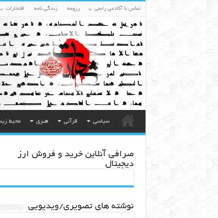
تماس با آکادمی رابعی
رزومه
زندگی نامه
افتخارات
سیاسی
قرآنی
هنری
محیط زی
صرافی آنلاین خرید و فروش ارز
دیجیتال
نوشته های تصویری/ویدیویی