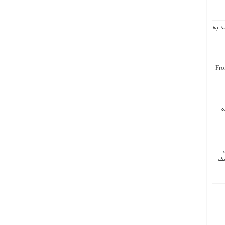
د به
Fro
ه
یف