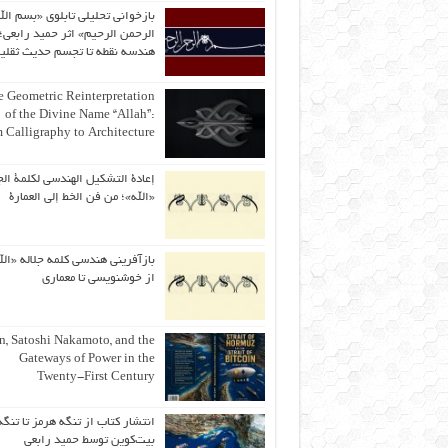
بازخوانی تحلیلی تابلوی «بسم الل
الرحمن الرحیم» اثر حمید رابعی؛ 
هندسه نقطه تا تجسم حدیث ثقلی
 Geometric Reinterpretation
of the Divine Name “Allah”:
 Calligraphy to Architecture
إعادة التشكيل الهندسي لكلمة الج
«الله»؛ من فن الخط إلى العمارة
بازآفرینی هندسی کلمه جلاله «الل
از خوشنویسی تا معماری
an, Satoshi Nakamoto, and the
Gateways of Power in the
Twenty-First Century
انتشار کتاب از تنگه هرمز تا تنگه
بیت‌کوین توسط حمید رابعی