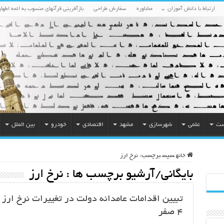
ارتباط با دانش آموزان
مشاوره
سفارش طراحی
بازآفرینی قرآنهای منسوب به ائمه اطهار
ست
علمی
شهرسازی
مشهد
اقتصادی
خودرو
بین الملل
خانه
سپس
برچسب:
نرخ ارز
بایگانی/آرشیو برچسب ها :
نرخ ارز
تبیین اقدامات عامدانه دولت در تغییرات نرخ ار
۴ صفر