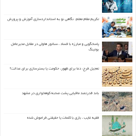
تکریم مقام معلم: نگاهی نو به استانداردسازی آموزش و پرورش
پاسخگویی و مبارزه با فساد ، سناتور هاولی در مقابل مدیرعامل
بوئینگ
تعجیل فرج: دعا برای ظهور، حکومت یا بسترسازی برای عدالت؟
باند قدرتمند مافیایی پشت صحنه کوهخواری در مشهد
فقیه غایب ، بازی با کلمات یا حقیقتی فراموش شده