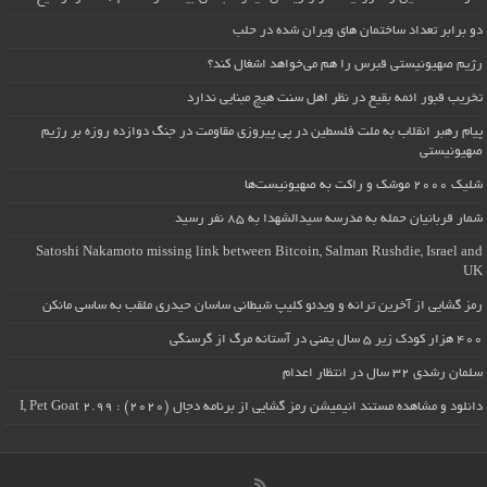
دو برابر تعداد ساختمان های ویران شده در حلب
رژیم صهیونیستی قبرس را هم می‌خواهد اشغال کند؟
تخریب قبور ائمه بقیع در نظر اهل سنت هیچ مبنایی ندارد
پیام رهبر انقلاب به ملت فلسطین در پی پیروزی مقاومت در جنگ دوازده روزه بر رژیم
صهیونیستی
شلیک ۲۰۰۰ موشک و راکت به صهیونیست‌ها
شمار قربانیان حمله به مدرسه سیدالشهدا به ۸۵ نفر رسید
Satoshi Nakamoto missing link between Bitcoin, Salman Rushdie, Israel and
UK
رمز گشایی از آخرین ترانه و ویدئو کلیپ شیطانی ساسان حیدری ملقب به ساسی مانکن
۴۰۰ هزار کودک زیر ۵ سال یمنی در آستانه مرگ از گرسنگی
سلمان رشدی ۳۲ سال در انتظار اعدام
دانلود و مشاهده مستند انیمیشن رمز گشایی از برنامه دجال (۲۰۲۰) : I, Pet Goat 2.99