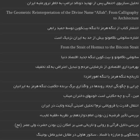
تحلیل سناریوی احتمالی پس از تهدید دونالد ترامپ به خاطر ترورعلیه ایران
The Geometric Reinterpretation of the Divine Name “Allah”: From Calligraphy
to Architecture
انتشار کتاب از تنگه هرمز تا تنگه بیت‌کوین توسط حمید رابعی
اشاره ساتوشی ناکاموتو بیش از حد به ایران نزدیک است
From the Strait of Hormuz to the Bitcoin Strait
ساتوشی ناکاموتو و بیت کوین تنگه جدید اقتصاد دنیا
بهره‌برداری اقتصادی از نارضایتی مردم و تبدیل اعتراض به کد تخفیف
تاریخچه تنگه هرمز یا تنگه اهورامزدا
چرایی و چگونگی ایجاد روندها در واگذاری برگ برنده حاکمیت تنگه هرمز به ایرانیان
مین ، آب و چه حکایتی است خونبهای دختران میناب
انتقال قدرت یا فروپاشی نرم؟ تحلیل امنیتی آینده ولایت در ایران
بررسی تأثیر فرضیه زن بودن امام دوازدهم بر نظریه «فقیه غایب»
بررسی دلایل قرآنی و روایی و تاریخی مبنی بر امکان زن بودن حضرت ولی عصر (عج)
پاسخگویی و مبارزه با فساد ، سناتور هاولی در مقابل مدیرعامل بوئینگ