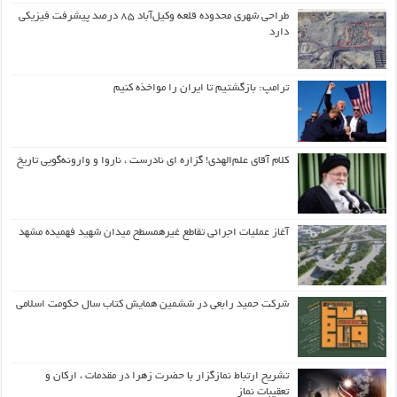
طراحی شهری محدوده قلعه وکیل‌آباد ۸۵ درصد پیشرفت فیزیکی
دارد
ترامپ: بازگشتیم تا ایران را مواخذه کنیم
کلام آقای علم‌الهدی! گزاره ای نادرست ، ناروا و وارونه‌گویی تاریخ
آغاز عملیات اجرائی تقاطع غیرهمسطح میدان شهید فهمیده مشهد
شرکت حمید رابعی در ششمین همایش کتاب سال حکومت اسلامی
تشریح ارتباط نمازگزار با حضرت زهرا در مقدمات ، ارکان و
تعقیبات نماز