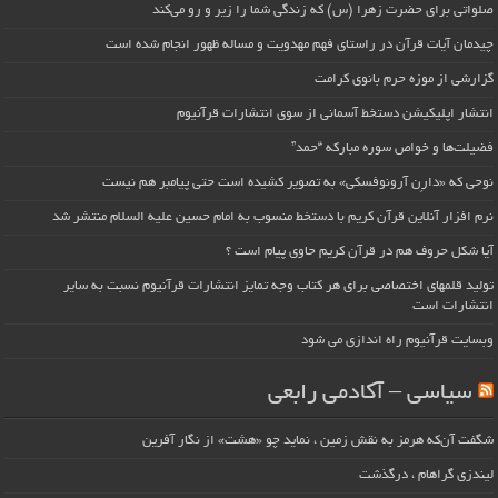
صلواتی برای حضرت زهرا (س) که زندگی شما را زیر و رو می‌کند
چیدمان آیات قرآن در راستای فهم مهدویت و مساله ظهور انجام شده است
گزارشی از موزه حرم بانوی کرامت
انتشار اپلیکیشن دستخط آسمانی از سوی انتشارات قرآنیوم
فضیلت‌ها و خواص سوره مبارکه “حمد”
نوحی که «دارِن آرونوفسکی» به تصویر کشیده است حتی پیامبر هم نیست
نرم افزار آنلاین قرآن کریم با دستخط منسوب به امام حسین علیه السلام منتشر شد
آیا شکل حروف هم در قرآن کریم حاوی پیام است ؟
تولید قلمهای اختصاصی برای هر کتاب وجه تمایز انتشارات قرآنیوم نسبت به سایر
انتشارات است
وبسایت قرآنیوم راه اندازی می شود
سیاسی – آکادمی رابعی
شگفت آن‌که هرمز به نقش زمین ، نماید چو «هشت» از نگار آفرین
لیندزی گراهام ، درگذشت