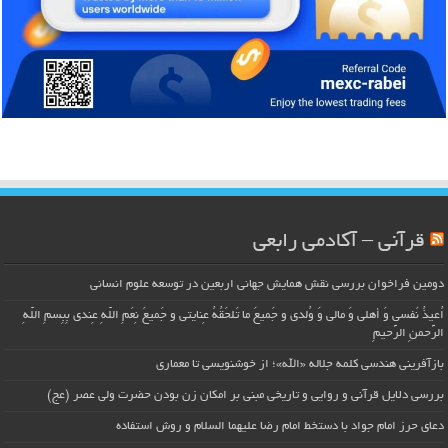
قرآنی – آکادمی رابعی
دومین فراخوان بررسی نقش همایش جهانی اربعین در توسعه علوم انسانی
اُعیذُ نَفسی وَ أهلی وَ مالی وَ وُلدی و جَمیعَ ما تَلحَقُهُ عِنایتی و جَمیعَ نِعَمِ اللّهِ عِندی بِبِسمِ اللّهِ
الرَّحمنِ الرَّحیمِ
بازآفرینی هندسی کلمه جلاله «الله»؛ از خوشنویسی تا معماری
بررسی دلایل قرآنی و روایی و تاریخی مبنی بر امکان زن بودن حضرت ولی عصر (عج)
دعای حرز امام جواد با دستخط امام رضا علیهما السلام و روش استفاده