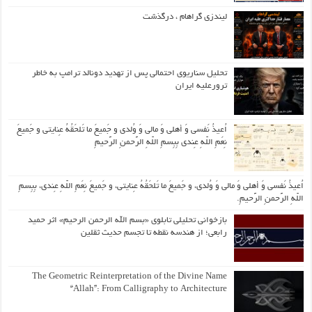
لیندزی گراهام ، درگذشت
تحلیل سناریوی احتمالی پس از تهدید دونالد ترامپ به خاطر
ترورعلیه ایران
اُعیذُ نَفسی وَ أهلی وَ مالی وَ وُلدی و جَمیعَ ما تَلحَقُهُ عِنایتی و جَمیعَ
نِعَمِ اللّهِ عِندی بِبِسمِ اللّهِ الرَّحمنِ الرَّحیمِ
اُعیذُ نَفسی وَ أهلی وَ مالی وَ وُلدی، و جَمیعَ ما تَلحَقُهُ عِنایتی، و جَمیعَ نِعَمِ اللّهِ عِندی، بِبِسمِ
اللّهِ الرَّحمنِ الرَّحیمِ.
بازخوانی تحلیلی تابلوی «بسم الله الرحمن الرحیم» اثر حمید
رابعی؛ از هندسه نقطه تا تجسم حدیث ثقلین
The Geometric Reinterpretation of the Divine Name
“Allah”: From Calligraphy to Architecture