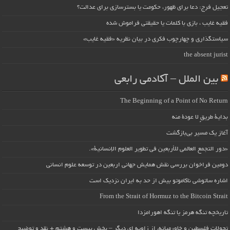
تعجیل فرج: دعا برای ظهور، حکومت یا بسترسازی برای عدالت؟
فقیه غایب ، بازی با کلمات یا حقیقتی فراموش شده
سیاستگذاری و چهارچوب فکری در بیان نظریه «فقیه غایب»
the absent jurist
بین الملل – آکادمی رابعی
The Beginning of a Point of No Return
بداية طريقٍ لا عودة منه
آغاز یک مسیر بی‌بازگشت
«دور التجمع العالمي للأربعين في تطوير العلوم الإنسانية».
دومین فراخوان بررسی نقش همایش جهانی اربعین در توسعه علوم انسانی
اشاره ساتوشی ناکاموتو بیش از حد به ایران نزدیک است
From the Strait of Hormuz to the Bitcoin Strait
تاریخچه تنگه هرمز یا تنگه اهورامزدا
تحولات فلسطین و خاورمیانه، از زاویه ای دیگر – بخش بیست و هشتم + نقد و توضیح