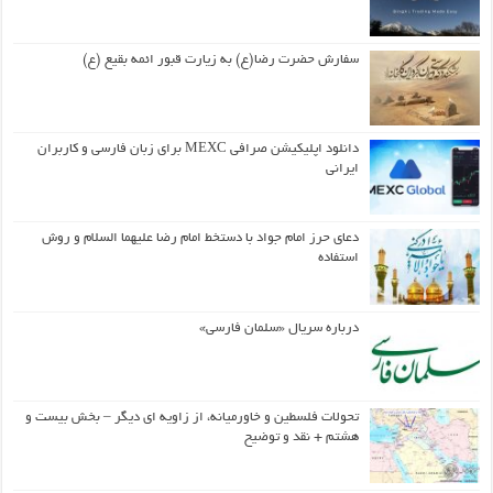
سفارش حضرت رضا(ع) به زیارت قبور ائمه بقیع (ع)
دانلود اپلیکیشن صرافی MEXC برای زبان فارسی و کاربران
ایرانی
دعای حرز امام جواد با دستخط امام رضا علیهما السلام و روش
استفاده
درباره سریال «سلمان فارسی»
تحولات فلسطین و خاورمیانه، از زاویه ای دیگر – بخش بیست و
هشتم + نقد و توضیح