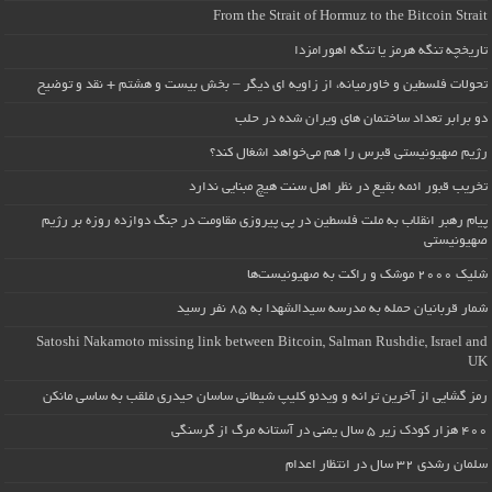
From the Strait of Hormuz to the Bitcoin Strait
تاریخچه تنگه هرمز یا تنگه اهورامزدا
تحولات فلسطین و خاورمیانه، از زاویه ای دیگر – بخش بیست و هشتم + نقد و توضیح
دو برابر تعداد ساختمان های ویران شده در حلب
رژیم صهیونیستی قبرس را هم می‌خواهد اشغال کند؟
تخریب قبور ائمه بقیع در نظر اهل سنت هیچ مبنایی ندارد
پیام رهبر انقلاب به ملت فلسطین در پی پیروزی مقاومت در جنگ دوازده روزه بر رژیم
صهیونیستی
شلیک ۲۰۰۰ موشک و راکت به صهیونیست‌ها
شمار قربانیان حمله به مدرسه سیدالشهدا به ۸۵ نفر رسید
Satoshi Nakamoto missing link between Bitcoin, Salman Rushdie, Israel and
UK
رمز گشایی از آخرین ترانه و ویدئو کلیپ شیطانی ساسان حیدری ملقب به ساسی مانکن
۴۰۰ هزار کودک زیر ۵ سال یمنی در آستانه مرگ از گرسنگی
سلمان رشدی ۳۲ سال در انتظار اعدام