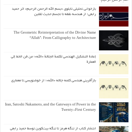
بازخوانی تحلیلی تابلوی «بسم الله الرحمن الرحیم» اثر حمید
رابعی؛ از هندسه نقطه تا تجسم حدیث ثقلین
The Geometric Reinterpretation of the Divine Name
“Allah”: From Calligraphy to Architecture
إعادة التشكيل الهندسي لكلمة الجلالة «الله»؛ من فن الخط إلى
العمارة
بازآفرینی هندسی کلمه جلاله «الله»؛ از خوشنویسی تا معماری
Iran, Satoshi Nakamoto, and the Gateways of Power in the
Twenty-First Century
انتشار کتاب از تنگه هرمز تا تنگه بیت‌کوین توسط حمید رابعی