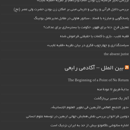
بررسی تأثیر فرضیه زن بودن امام دوازدهم بر نظریه «فقیه غایب»
بررسی دلایل قرآنی و روایی و تاریخی مبنی بر امکان زن بودن حضرت ولی عصر (عج)
پاسخگویی و مبارزه با فساد ، سناتور هاولی در مقابل مدیرعامل بوئینگ
تعجیل فرج: دعا برای ظهور، حکومت یا بسترسازی برای عدالت؟
فقیه غایب ، بازی با کلمات یا حقیقتی فراموش شده
سیاستگذاری و چهارچوب فکری در بیان نظریه «فقیه غایب»
the absent jurist
بین الملل – آکادمی رابعی
The Beginning of a Point of No Return
بداية طريقٍ لا عودة منه
آغاز یک مسیر بی‌بازگشت
«دور التجمع العالمي للأربعين في تطوير العلوم الإنسانية».
دومین فراخوان بررسی نقش همایش جهانی اربعین در توسعه علوم انسانی
اشاره ساتوشی ناکاموتو بیش از حد به ایران نزدیک است