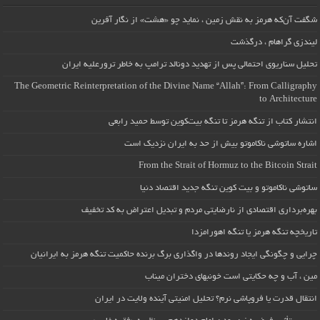
شگفت آن‌که هرمز به نقش زمین ، نماید چو «هشت» از نگار آفرین
لیندزی گراهام ، درگذشت
تحلیل سناریوی احتمالی پس از تهدید دونالد ترامپ به خاطر ترورعلیه ایران
The Geometric Reinterpretation of the Divine Name “Allah”: From Calligraphy
to Architecture
انتشار کتاب از تنگه هرمز تا تنگه بیت‌کوین توسط حمید رابعی
اشاره ساتوشی ناکاموتو بیش از حد به ایران نزدیک است
From the Strait of Hormuz to the Bitcoin Strait
ساتوشی ناکاموتو و بیت کوین تنگه جدید اقتصاد دنیا
بهره‌برداری اقتصادی از نارضایتی مردم و تبدیل اعتراض به کد تخفیف
تاریخچه تنگه هرمز یا تنگه اهورامزدا
چرایی و چگونگی ایجاد روندها در واگذاری برگ برنده حاکمیت تنگه هرمز به ایرانیان
مین ، آب و چه حکایتی است خونبهای دختران میناب
انتقال قدرت یا فروپاشی نرم؟ تحلیل امنیتی آینده ولایت در ایران