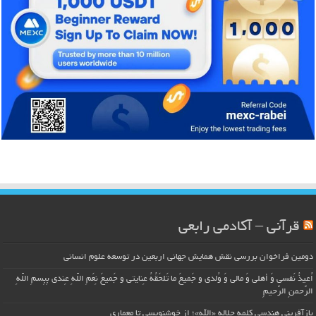
قرآنی – آکادمی رابعی
دومین فراخوان بررسی نقش همایش جهانی اربعین در توسعه علوم انسانی
اُعیذُ نَفسی وَ أهلی وَ مالی وَ وُلدی و جَمیعَ ما تَلحَقُهُ عِنایتی و جَمیعَ نِعَمِ اللّهِ عِندی بِبِسمِ اللّهِ
الرَّحمنِ الرَّحیمِ
بازآفرینی هندسی کلمه جلاله «الله»؛ از خوشنویسی تا معماری