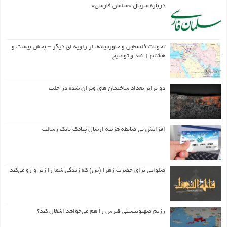
درباره سریال «سلمان فارسی»
تحولات فلسطین و خاورمیانه، از زاویه ای دیگر – بخش بیست و
هشتم + نقد و توضیح
دو برابر تعداد ساختمان های ویران شده در حلب
افزایش بی ضابطه هزینه ارسال پیامک بانک رسالت
صلواتی برای حضرت زهرا (س) که زندگی شما را زیر و رو می‌کند
رژیم صهیونیستی قبرس را هم می‌خواهد اشغال کند؟