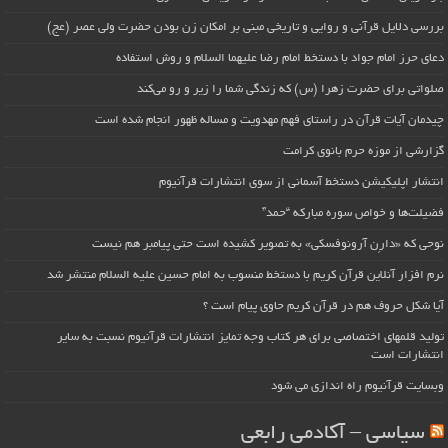
بررسی دلایل قرآنی و روایی و تاریخی مبنی بر امکان زن بودن حضرت ولی عصر (عج)
دعای حرز امام جواد با دستخط امام رضا علیهما السلام و روش استفاده
صلواتی برای حضرت زهرا (س) که زندگی شما را زیر و رو می‌کند
چیدمان آیات قرآن در راستای فهم مهدویت و مساله ظهور انجام شده است
گزارشی از موزه حرم بانوی کرامت
انتشار اپلیکیشن دستخط آسمانی از سوی انتشارات قرآنیوم
فضیلت‌ها و خواص سوره مبارکه “حمد”
نوحی که «دارِن آرونوفسکی» به تصویر کشیده است حتی پیامبر هم نیست
نرم افزار آنلاین قرآن کریم با دستخط منسوب به امام حسین علیه السلام منتشر شد
آیا شکل حروف هم در قرآن کریم حاوی پیام است ؟
تولید قلمهای اختصاصی برای هر کتاب وجه تمایز انتشارات قرآنیوم نسبت به سایر
انتشارات است
وبسایت قرآنیوم راه اندازی می شود
سیاسی – آکادمی رابعی