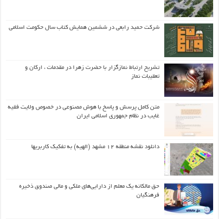
شرکت حمید رابعی در ششمین همایش کتاب سال حکومت اسلامی
تشریح ارتباط نمازگزار با حضرت زهرا در مقدمات ، ارکان و
تعقیبات نماز
متن کامل پرسش و پاسخ با هوش مصنوعی در خصوص ولایت فقیه
غایب در نظام جمهوری اسلامی ایران
دانلود نقشه منطقه ۱۲ مشهد (الهیه) به تفکیک کاربریها
حق مالکانه یک معلم از دارایی‌های ملکی و مالی صندوق ذخیره
فرهنگیان