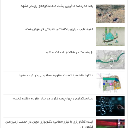
باند قدرتمند مافیایی پشت صحنه کوهخواری در مشهد
فقیه غایب ، بازی با کلمات یا حقیقتی فراموش شده
پل طبیعت در شاندیز احداث میشود
دانلود نقشه پایانه چندمنظوره مسافربری در غرب مشهد
سیاستگذاری و چهارچوب فکری در بیان نظریه «فقیه غایب»
آینده کشاورزی با لیزر سطحی: تکنولوژی نوین در خدمت زمین‌های
کشاورزی