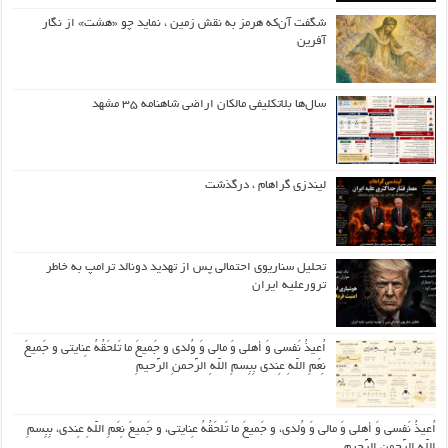
شگفت آن‌که هرمز به نقش زمین ، نماید چو «هشت» از نگار
آفرین
سال‌ها بلاتکلیفی مالکان اراضی شاهنامه ۳۵ مشهد
لیندزی گراهام ، درگذشت
تحلیل سناریوی احتمالی پس از تهدید دونالد ترامپ به خاطر
ترورعلیه ایران
اُعیذُ نَفسی وَ أهلی وَ مالی وَ وُلدی و جَمیعَ ما تَلحَقُهُ عِنایتی و جَمیعَ
نِعَمِ اللّهِ عِندی بِبِسمِ اللّهِ الرَّحمنِ الرَّحیمِ
اُعیذُ نَفسی وَ أهلی وَ مالی وَ وُلدی، و جَمیعَ ما تَلحَقُهُ عِنایتی، و جَمیعَ نِعَمِ اللّهِ عِندی، بِبِسمِ
اللّهِ الرَّحمنِ الرَّحیمِ.