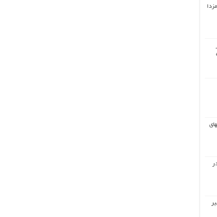
مزدا
های
ر
یر