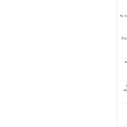
د به
Fro
ه
یف