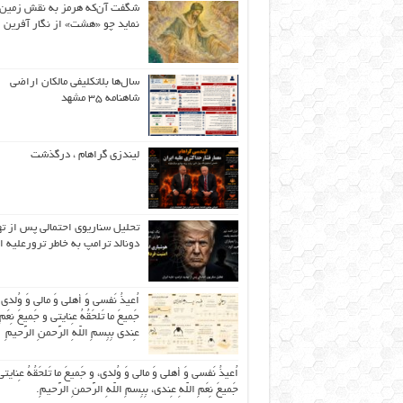
شگفت آن‌که هرمز به نقش زمین 
نماید چو «هشت» از نگار آفرین
سال‌ها بلاتکلیفی مالکان اراضی
شاهنامه ۳۵ مشهد
لیندزی گراهام ، درگذشت
تحلیل سناریوی احتمالی پس از ت
دونالد ترامپ به خاطر ترورعلیه ا
اُعیذُ نَفسی وَ أهلی وَ مالی وَ وُلدی
جَمیعَ ما تَلحَقُهُ عِنایتی و جَمیعَ نِعَمِ 
عِندی بِبِسمِ اللّهِ الرَّحمنِ الرَّحیمِ
اُعیذُ نَفسی وَ أهلی وَ مالی وَ وُلدی، و جَمیعَ ما تَلحَقُهُ عِنایتی
جَمیعَ نِعَمِ اللّهِ عِندی، بِبِسمِ اللّهِ الرَّحمنِ الرَّحیمِ.