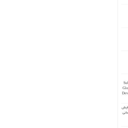
Su
Glo
Dev
ایش
انی