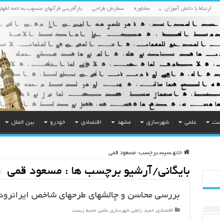
ارتباط با دانش آموزان
مشاوره
سفارش طراحی
بازآفرینی قرآنهای منسوب به ائمه اطهار
ست
علمی
شهرسازی
مشهد
اقتصادی
خودرو
بین الملل
خانه
سپس
برچسب:
مسعود قمی
بایگانی/آرشیو برچسب ها :
مسعود قمی
بررسی محاسن و چالشهای طرحهای شاخص ایرانرود
اقتصادی
,
حمید رابعی
,
شهرسازی
,
علمی
,
محیط زیست