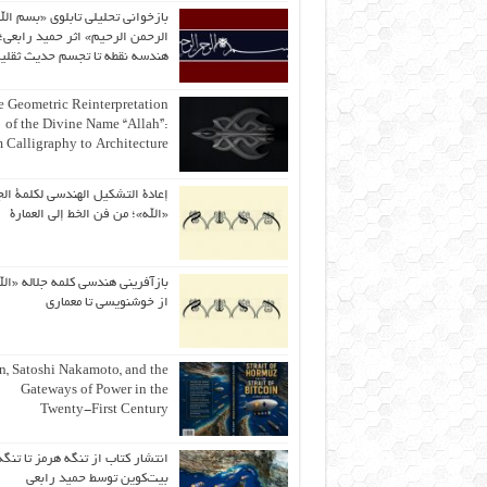
بازخوانی تحلیلی تابلوی «بسم الل
الرحمن الرحیم» اثر حمید رابعی؛ 
هندسه نقطه تا تجسم حدیث ثقلی
 Geometric Reinterpretation
of the Divine Name “Allah”:
 Calligraphy to Architecture
إعادة التشكيل الهندسي لكلمة الج
«الله»؛ من فن الخط إلى العمارة
بازآفرینی هندسی کلمه جلاله «الل
از خوشنویسی تا معماری
an, Satoshi Nakamoto, and the
Gateways of Power in the
Twenty-First Century
انتشار کتاب از تنگه هرمز تا تنگه
بیت‌کوین توسط حمید رابعی