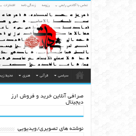
تماس با آکادمی رابعی
رزومه
زندگی نامه
افتخارات
سیاسی
قرآنی
هنری
محیط زی
صرافی آنلاین خرید و فروش ارز
دیجیتال
نوشته های تصویری/ویدیویی