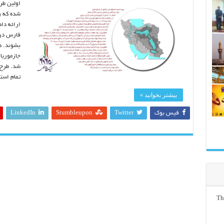
شده که و
ارائه دا
فارس دری
بشوند. د
جازموریا
شد. طرح 
تمام است
بیشتر بخوانید »
فیس بوک
Twitter
Stumbleupon
LinkedIn
Th