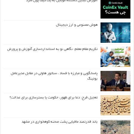
آموزش تبدیل دستگاه موبایل به یک کیف‌ پول سرد
هوش مصنوعی و ارز دیجیتال
تکریم مقام معلم: نگاهی نو به استانداردسازی آموزش و پرورش
پاسخگویی و مبارزه با فساد ، سناتور هاولی در مقابل مدیرعامل
بوئینگ
تعجیل فرج: دعا برای ظهور، حکومت یا بسترسازی برای عدالت؟
باند قدرتمند مافیایی پشت صحنه کوهخواری در مشهد