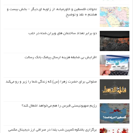
تحولات فلسطین و خاورمیانه، از زاویه ای دیگر – بخش بیست و
هشتم + نقد و توضیح
دو برابر تعداد ساختمان های ویران شده در حلب
افزایش بی ضابطه هزینه ارسال پیامک بانک رسالت
صلواتی برای حضرت زهرا (س) که زندگی شما را زیر و رو می‌کند
رژیم صهیونیستی قبرس را هم می‌خواهد اشغال کند؟
برگزاری باشکوه کمپین شب یلدا در صرافی ارز دیجیتال مکسی