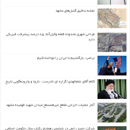
نقشه تدقیق گسل‌های مشهد
طراحی شهری محدوده قلعه وکیل‌آباد ۸۵ درصد پیشرفت فیزیکی
دارد
ترامپ: بازگشتیم تا ایران را مواخذه کنیم
کلام آقای علم‌الهدی! گزاره ای نادرست ، ناروا و وارونه‌گویی تاریخ
آغاز عملیات اجرائی تقاطع غیرهمسطح میدان شهید فهمیده مشهد
شرکت حمید رابعی در ششمین همایش کتاب سال حکومت اسلامی