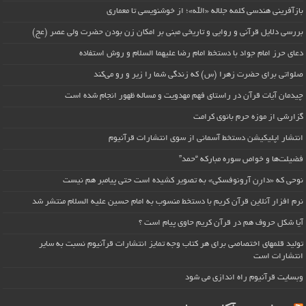
بازآفرینی هندسی کلمه جلاله «الله»؛ از خوشنویسی تا معماری
بررسی دلایل قرآنی و روایی و تاریخی مبنی بر امکان زن بودن حضرت ولی عصر (عج)
دعای حرز امام جواد با دستخط امام رضا علیهما السلام و روش استفاده
صلواتی برای حضرت زهرا (س) که زندگی شما را زیر و رو می‌کند
چیدمان آیات قرآن در راستای فهم مهدویت و مساله ظهور انجام شده است
گزارشی از موزه حرم بانوی کرامت
انتشار اپلیکیشن دستخط آسمانی از سوی انتشارات قرآنیوم
فضیلت‌ها و خواص سوره مبارکه “حمد”
نوحی که «دارِن آرونوفسکی» به تصویر کشیده است حتی پیامبر هم نیست
نرم افزار آنلاین قرآن کریم با دستخط منسوب به امام حسین علیه السلام منتشر شد
آیا شکل حروف هم در قرآن کریم حاوی پیام است ؟
تولید قلمهای اختصاصی برای هر کتاب وجه تمایز انتشارات قرآنیوم نسبت به سایر
انتشارات است
وبسایت قرآنیوم راه اندازی می شود