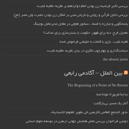
بررسی تأثیر فرضیه زن بودن امام دوازدهم بر نظریه «فقیه غایب»
بررسی دلایل قرآنی و روایی و تاریخی مبنی بر امکان زن بودن حضرت ولی عصر (عج)
پاسخگویی و مبارزه با فساد ، سناتور هاولی در مقابل مدیرعامل بوئینگ
تعجیل فرج: دعا برای ظهور، حکومت یا بسترسازی برای عدالت؟
فقیه غایب ، بازی با کلمات یا حقیقتی فراموش شده
سیاستگذاری و چهارچوب فکری در بیان نظریه «فقیه غایب»
the absent jurist
بین الملل – آکادمی رابعی
The Beginning of a Point of No Return
بداية طريقٍ لا عودة منه
آغاز یک مسیر بی‌بازگشت
«دور التجمع العالمي للأربعين في تطوير العلوم الإنسانية».
دومین فراخوان بررسی نقش همایش جهانی اربعین در توسعه علوم انسانی