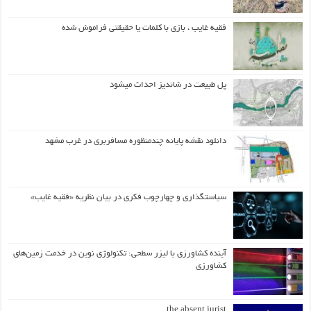
فقیه غایب ، بازی با کلمات یا حقیقتی فراموش شده
پل طبیعت در شاندیز احداث میشود
دانلود نقشه پایانه چندمنظوره مسافربری در غرب مشهد
سیاستگذاری و چهارچوب فکری در بیان نظریه «فقیه غایب»
آینده کشاورزی با لیزر سطحی: تکنولوژی نوین در خدمت زمین‌های
کشاورزی
the absent jurist