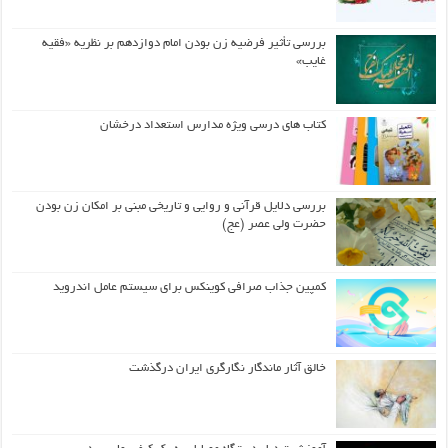
بررسی تأثیر فرضیه زن بودن امام دوازدهم بر نظریه «فقیه
غایب»
کتاب های درسی ویژه مدارس استعداد درخشان
بررسی دلایل قرآنی و روایی و تاریخی مبنی بر امکان زن بودن
حضرت ولی عصر (عج)
کمپین جذاب صرافی کوینکس برای سیستم عامل اندروید
خالق آثار ماندگار نگارگری ایران درگذشت