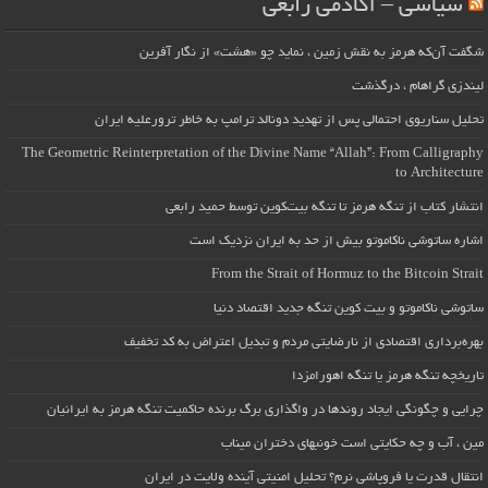
سیاسی – آکادمی رابعی
شگفت آن‌که هرمز به نقش زمین ، نماید چو «هشت» از نگار آفرین
لیندزی گراهام ، درگذشت
تحلیل سناریوی احتمالی پس از تهدید دونالد ترامپ به خاطر ترورعلیه ایران
The Geometric Reinterpretation of the Divine Name “Allah”: From Calligraphy
to Architecture
انتشار کتاب از تنگه هرمز تا تنگه بیت‌کوین توسط حمید رابعی
اشاره ساتوشی ناکاموتو بیش از حد به ایران نزدیک است
From the Strait of Hormuz to the Bitcoin Strait
ساتوشی ناکاموتو و بیت کوین تنگه جدید اقتصاد دنیا
بهره‌برداری اقتصادی از نارضایتی مردم و تبدیل اعتراض به کد تخفیف
تاریخچه تنگه هرمز یا تنگه اهورامزدا
چرایی و چگونگی ایجاد روندها در واگذاری برگ برنده حاکمیت تنگه هرمز به ایرانیان
مین ، آب و چه حکایتی است خونبهای دختران میناب
انتقال قدرت یا فروپاشی نرم؟ تحلیل امنیتی آینده ولایت در ایران