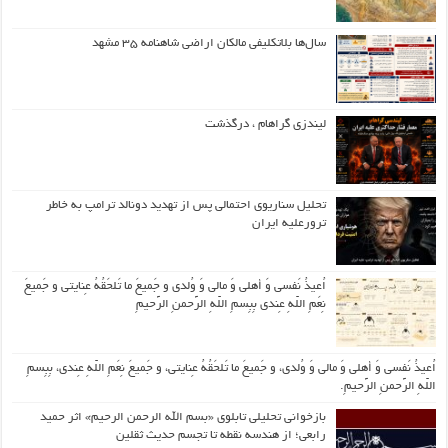
سال‌ها بلاتکلیفی مالکان اراضی شاهنامه ۳۵ مشهد
لیندزی گراهام ، درگذشت
تحلیل سناریوی احتمالی پس از تهدید دونالد ترامپ به خاطر
ترورعلیه ایران
اُعیذُ نَفسی وَ أهلی وَ مالی وَ وُلدی و جَمیعَ ما تَلحَقُهُ عِنایتی و جَمیعَ
نِعَمِ اللّهِ عِندی بِبِسمِ اللّهِ الرَّحمنِ الرَّحیمِ
اُعیذُ نَفسی وَ أهلی وَ مالی وَ وُلدی، و جَمیعَ ما تَلحَقُهُ عِنایتی، و جَمیعَ نِعَمِ اللّهِ عِندی، بِبِسمِ
اللّهِ الرَّحمنِ الرَّحیمِ.
بازخوانی تحلیلی تابلوی «بسم الله الرحمن الرحیم» اثر حمید
رابعی؛ از هندسه نقطه تا تجسم حدیث ثقلین