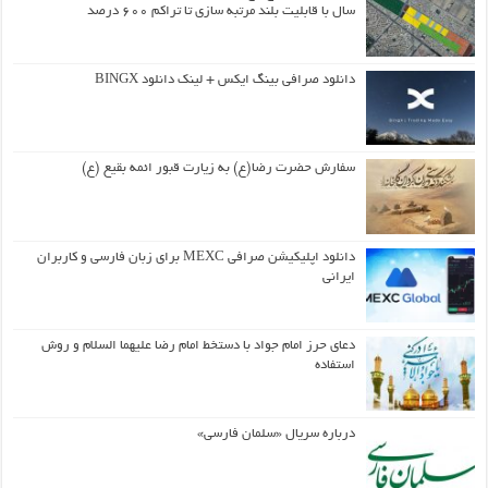
سال با قابلیت بلند مرتبه سازی تا تراکم ۶۰۰ درصد
دانلود صرافی بینگ ایکس + لینک دانلود BINGX
سفارش حضرت رضا(ع) به زیارت قبور ائمه بقیع (ع)
دانلود اپلیکیشن صرافی MEXC برای زبان فارسی و کاربران
ایرانی
دعای حرز امام جواد با دستخط امام رضا علیهما السلام و روش
استفاده
درباره سریال «سلمان فارسی»