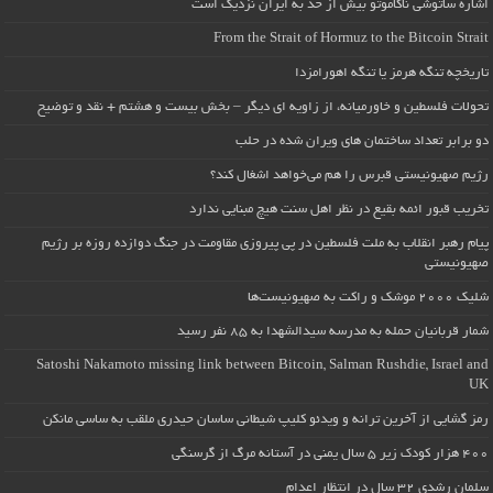
اشاره ساتوشی ناکاموتو بیش از حد به ایران نزدیک است
From the Strait of Hormuz to the Bitcoin Strait
تاریخچه تنگه هرمز یا تنگه اهورامزدا
تحولات فلسطین و خاورمیانه، از زاویه ای دیگر – بخش بیست و هشتم + نقد و توضیح
دو برابر تعداد ساختمان های ویران شده در حلب
رژیم صهیونیستی قبرس را هم می‌خواهد اشغال کند؟
تخریب قبور ائمه بقیع در نظر اهل سنت هیچ مبنایی ندارد
پیام رهبر انقلاب به ملت فلسطین در پی پیروزی مقاومت در جنگ دوازده روزه بر رژیم
صهیونیستی
شلیک ۲۰۰۰ موشک و راکت به صهیونیست‌ها
شمار قربانیان حمله به مدرسه سیدالشهدا به ۸۵ نفر رسید
Satoshi Nakamoto missing link between Bitcoin, Salman Rushdie, Israel and
UK
رمز گشایی از آخرین ترانه و ویدئو کلیپ شیطانی ساسان حیدری ملقب به ساسی مانکن
۴۰۰ هزار کودک زیر ۵ سال یمنی در آستانه مرگ از گرسنگی
سلمان رشدی ۳۲ سال در انتظار اعدام