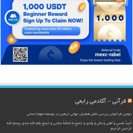
قرآنی – آکادمی رابعی
دومین فراخوان بررسی نقش همایش جهانی اربعین در توسعه علوم انسانی
اُعیذُ نَفسی وَ أهلی وَ مالی وَ وُلدی و جَمیعَ ما تَلحَقُهُ عِنایتی و جَمیعَ نِعَمِ اللّهِ عِندی بِبِسمِ اللّهِ
الرَّحمنِ الرَّحیمِ