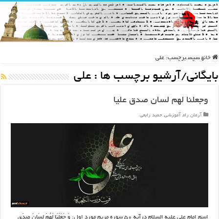
خانه
سپس
برچسب:
علی
بایگانی/آرشیو برچسب ها :
علی
وجعلنا لهم لسان صدق علیا
آرمان راه
,
آموزشی
,
حمید رابعی
اسم امام علی علیه السلام درآیه ۵۰ سوره مریم مورد اول: وَ جَعَلْنَا لَهُمْ لِسَانَ صِدْقٍ