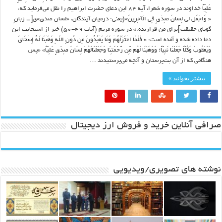
عَلِیّاً خداوند در سوره شعرا، آیه ۸۴ این دعای حضرت ابراهیم را نقل می‌فرماید که:
« وَاجْعَل لی لِسانَ صِدْقٍ فِی الْآخِرِینَ»(یعنی: درمیان آیندگان، «لسان صدق»ی[= زبانِ
گویای حقیقت]برای من قراربده.» در سوره مریم (آیات ۴۹-۵۰) خبر از استجابت این
دعا داده شده و آمده است: « فَلَمَّا اعْتَزَلَهُمْ وَمَا یَعْبُدُونَ مِن دُونِ اللَّهِ وَهَبْنَا لَهُ إِسْحَاقَ
وَیَعْقُوبَ وَکُلّاً جَعَلْنَا نَبِیّاً؛ وَوَهَبْنَا لَهُم مِّن رَّحْمَتِنَا وَجَعَلْنَالَهُمْ لِسَانَ صِدْقٍ عَلِیّاً» «پس
هنگامی که از آن بت‌پرستان و آنچه می‌پرستیدند …
بیشتر بخوانید »
صرافی آنلاین خرید و فروش ارز دیجیتال
نوشته های تصویری/ویدیویی