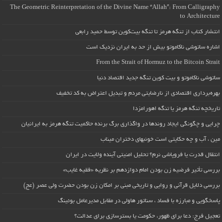
The Geometric Reinterpretation of the Divine Name “Allah”: From Calligraphy
to Architecture
انتشار کتاب از تنگه هرمز تا تنگه بیت‌کوین توسط حمید رابعی
اشاره ساتوشی ناکاموتو بیش از حد به ایران نزدیک است
From the Strait of Hormuz to the Bitcoin Strait
ساتوشی ناکاموتو و بیت کوین تنگه جدید اقتصاد دنیا
بهره‌برداری اقتصادی از نارضایتی مردم و تبدیل اعتراض به کد تخفیف
تاریخچه تنگه هرمز یا تنگه اهورامزدا
چرایی و چگونگی ایجاد روندها در واگذاری برگ برنده حاکمیت تنگه هرمز به ایرانیان
مین ، آب و چه حکایتی است خونبهای دختران میناب
انتقال قدرت یا فروپاشی نرم؟ تحلیل امنیتی آینده ولایت در ایران
بررسی تأثیر فرضیه زن بودن امام دوازدهم بر نظریه «فقیه غایب»
بررسی دلایل قرآنی و روایی و تاریخی مبنی بر امکان زن بودن حضرت ولی عصر (عج)
پاسخگویی و مبارزه با فساد ، سناتور هاولی در مقابل مدیرعامل بوئینگ
تعجیل فرج: دعا برای ظهور، حکومت یا بسترسازی برای عدالت؟