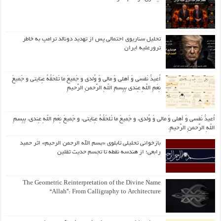
تحلیل سناریوی احتمالی پس از تهدید دونالد ترامپ به خاطر
ترورعلیه ایران
اُعیذُ نَفسی وَ أهلی وَ مالی وَ وُلدی و جَمیعَ ما تَلحَقُهُ عِنایتی و جَمیعَ
نِعَمِ اللّهِ عِندی بِبِسمِ اللّهِ الرَّحمنِ الرَّحیمِ
اُعیذُ نَفسی وَ أهلی وَ مالی وَ وُلدی، و جَمیعَ ما تَلحَقُهُ عِنایتی، و جَمیعَ نِعَمِ اللّهِ عِندی، بِبِسمِ
اللّهِ الرَّحمنِ الرَّحیمِ.
بازخوانی تحلیلی تابلوی «بسم الله الرحمن الرحیم» اثر حمید
رابعی؛ از هندسه نقطه تا تجسم حدیث ثقلین
The Geometric Reinterpretation of the Divine Name
“Allah”: From Calligraphy to Architecture