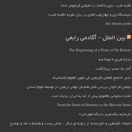
فقیه غایب ، بازی با کلمات یا حقیقتی فراموش شده
سیاستگذاری و چهارچوب فکری در بیان نظریه «فقیه غایب»
the absent jurist
بین الملل – آکادمی رابعی
The Beginning of a Point of No Return
بداية طريقٍ لا عودة منه
آغاز یک مسیر بی‌بازگشت
«دور التجمع العالمي للأربعين في تطوير العلوم الإنسانية».
دومین فراخوان بررسی نقش همایش جهانی اربعین در توسعه علوم انسانی
اشاره ساتوشی ناکاموتو بیش از حد به ایران نزدیک است
From the Strait of Hormuz to the Bitcoin Strait
تاریخچه تنگه هرمز یا تنگه اهورامزدا
تحولات فلسطین و خاورمیانه، از زاویه ای دیگر – بخش بیست و هشتم + نقد و توضیح