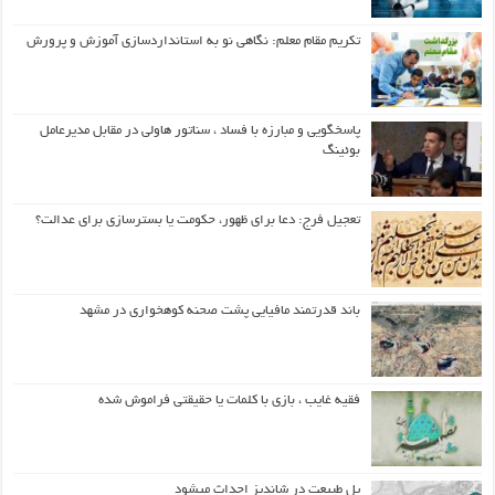
تکریم مقام معلم: نگاهی نو به استانداردسازی آموزش و پرورش
پاسخگویی و مبارزه با فساد ، سناتور هاولی در مقابل مدیرعامل
بوئینگ
تعجیل فرج: دعا برای ظهور، حکومت یا بسترسازی برای عدالت؟
باند قدرتمند مافیایی پشت صحنه کوهخواری در مشهد
فقیه غایب ، بازی با کلمات یا حقیقتی فراموش شده
پل طبیعت در شاندیز احداث میشود