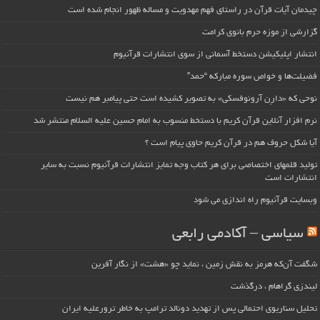
چیدمان آیات قرآن در راستای فهم مهدویت و مساله ظهور انجام شده است
گزارشی از موزه حرم بانوی کرامت
انتشار اپلیکیشن دستخط آسمانی از سوی انتشارات قرآنیوم
فضیلت‌ها و خواص سوره مبارکه “حمد”
نوحی که «دارِن آرونوفسکی» به تصویر کشیده است حتی پیامبر هم نیست
نرم افزار آنلاین قرآن کریم با دستخط منسوب به امام حسین علیه السلام منتشر شد
آیا شکل حروف هم در قرآن کریم حاوی پیام است ؟
تولید قلمهای اختصاصی برای هر کتاب وجه تمایز انتشارات قرآنیوم نسبت به سایر
انتشارات است
وبسایت قرآنیوم راه اندازی می شود
سیاسی – آکادمی رابعی
شگفت آن‌که هرمز به نقش زمین ، نماید چو «هشت» از نگار آفرین
لیندزی گراهام ، درگذشت
تحلیل سناریوی احتمالی پس از تهدید دونالد ترامپ به خاطر ترورعلیه ایران