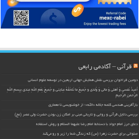
قرآنی – آکادمی رابعی
دومین فراخوان بررسی نقش همایش جهانی اربعین در توسعه علوم انسانی
اُعیذُ نَفسی وَ أهلی وَ مالی وَ وُلدی و جَمیعَ ما تَلحَقُهُ عِنایتی و جَمیعَ نِعَمِ اللّهِ عِندی بِبِسمِ اللّهِ
الرَّحمنِ الرَّحیمِ
بازآفرینی هندسی کلمه جلاله «الله»؛ از خوشنویسی تا معماری
بررسی دلایل قرآنی و روایی و تاریخی مبنی بر امکان زن بودن حضرت ولی عصر (عج)
دعای حرز امام جواد با دستخط امام رضا علیهما السلام و روش استفاده
صلواتی برای حضرت زهرا (س) که زندگی شما را زیر و رو می‌کند