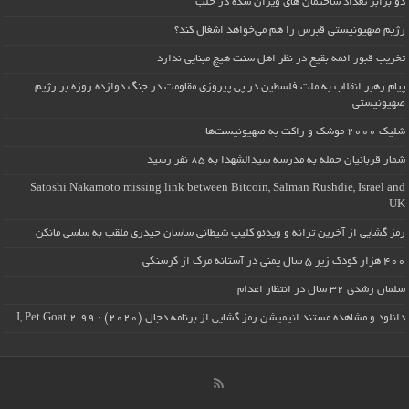
دو برابر تعداد ساختمان های ویران شده در حلب
رژیم صهیونیستی قبرس را هم می‌خواهد اشغال کند؟
تخریب قبور ائمه بقیع در نظر اهل سنت هیچ مبنایی ندارد
پیام رهبر انقلاب به ملت فلسطین در پی پیروزی مقاومت در جنگ دوازده روزه بر رژیم
صهیونیستی
شلیک ۲۰۰۰ موشک و راکت به صهیونیست‌ها
شمار قربانیان حمله به مدرسه سیدالشهدا به ۸۵ نفر رسید
Satoshi Nakamoto missing link between Bitcoin, Salman Rushdie, Israel and
UK
رمز گشایی از آخرین ترانه و ویدئو کلیپ شیطانی ساسان حیدری ملقب به ساسی مانکن
۴۰۰ هزار کودک زیر ۵ سال یمنی در آستانه مرگ از گرسنگی
سلمان رشدی ۳۲ سال در انتظار اعدام
دانلود و مشاهده مستند انیمیشن رمز گشایی از برنامه دجال (۲۰۲۰) : I, Pet Goat 2.99