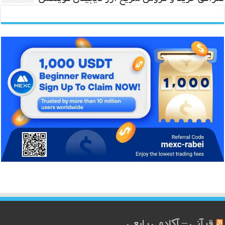
قرآنی – آکادمی رابعی