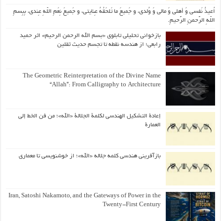
اُعیذُ نَفسی وَ أهلی وَ مالی وَ وُلدی، و جَمیعَ ما تَلحَقُهُ عِنایتی، و جَمیعَ نِعَمِ اللّهِ عِندی، بِبِسمِ
اللّهِ الرَّحمنِ الرَّحیمِ.
بازخوانی تحلیلی تابلوی «بسم الله الرحمن الرحیم» اثر حمید
رابعی؛ از هندسه نقطه تا تجسم حدیث ثقلین
The Geometric Reinterpretation of the Divine Name
“Allah”: From Calligraphy to Architecture
إعادة التشكيل الهندسي لكلمة الجلالة «الله»؛ من فن الخط إلى
العمارة
بازآفرینی هندسی کلمه جلاله «الله»؛ از خوشنویسی تا معماری
Iran, Satoshi Nakamoto, and the Gateways of Power in the
Twenty-First Century