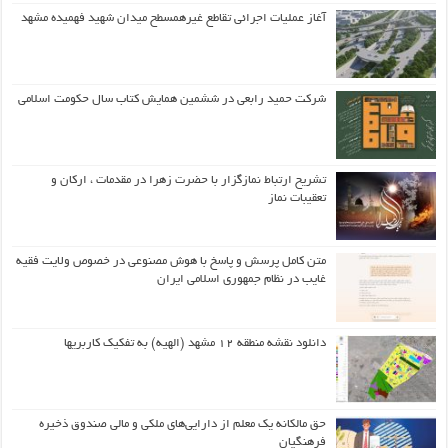
آغاز عملیات اجرائی تقاطع غیرهمسطح میدان شهید فهمیده مشهد
شرکت حمید رابعی در ششمین همایش کتاب سال حکومت اسلامی
تشریح ارتباط نمازگزار با حضرت زهرا در مقدمات ، ارکان و
تعقیبات نماز
متن کامل پرسش و پاسخ با هوش مصنوعی در خصوص ولایت فقیه
غایب در نظام جمهوری اسلامی ایران
دانلود نقشه منطقه ۱۲ مشهد (الهیه) به تفکیک کاربریها
حق مالکانه یک معلم از دارایی‌های ملکی و مالی صندوق ذخیره
فرهنگیان