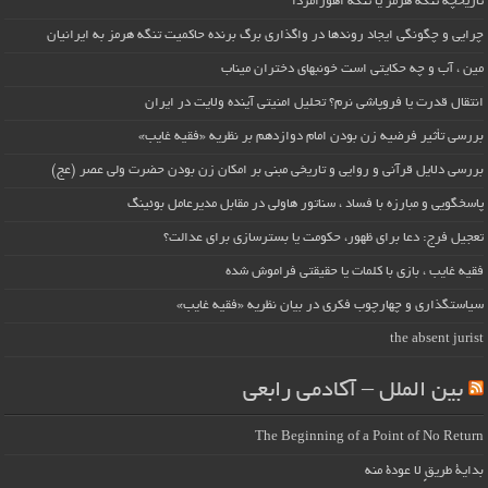
تاریخچه تنگه هرمز یا تنگه اهورامزدا
چرایی و چگونگی ایجاد روندها در واگذاری برگ برنده حاکمیت تنگه هرمز به ایرانیان
مین ، آب و چه حکایتی است خونبهای دختران میناب
انتقال قدرت یا فروپاشی نرم؟ تحلیل امنیتی آینده ولایت در ایران
بررسی تأثیر فرضیه زن بودن امام دوازدهم بر نظریه «فقیه غایب»
بررسی دلایل قرآنی و روایی و تاریخی مبنی بر امکان زن بودن حضرت ولی عصر (عج)
پاسخگویی و مبارزه با فساد ، سناتور هاولی در مقابل مدیرعامل بوئینگ
تعجیل فرج: دعا برای ظهور، حکومت یا بسترسازی برای عدالت؟
فقیه غایب ، بازی با کلمات یا حقیقتی فراموش شده
سیاستگذاری و چهارچوب فکری در بیان نظریه «فقیه غایب»
the absent jurist
بین الملل – آکادمی رابعی
The Beginning of a Point of No Return
بداية طريقٍ لا عودة منه