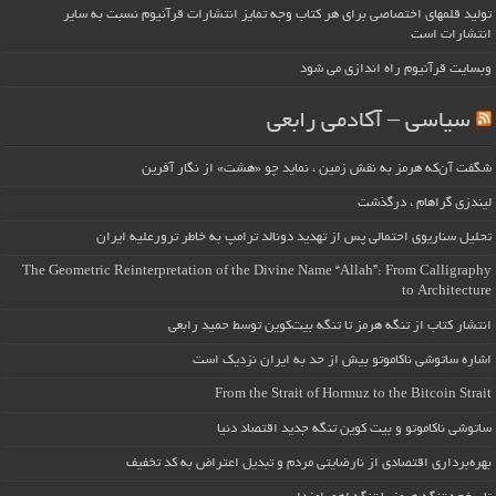
تولید قلمهای اختصاصی برای هر کتاب وجه تمایز انتشارات قرآنیوم نسبت به سایر
انتشارات است
وبسایت قرآنیوم راه اندازی می شود
سیاسی – آکادمی رابعی
شگفت آن‌که هرمز به نقش زمین ، نماید چو «هشت» از نگار آفرین
لیندزی گراهام ، درگذشت
تحلیل سناریوی احتمالی پس از تهدید دونالد ترامپ به خاطر ترورعلیه ایران
The Geometric Reinterpretation of the Divine Name “Allah”: From Calligraphy
to Architecture
انتشار کتاب از تنگه هرمز تا تنگه بیت‌کوین توسط حمید رابعی
اشاره ساتوشی ناکاموتو بیش از حد به ایران نزدیک است
From the Strait of Hormuz to the Bitcoin Strait
ساتوشی ناکاموتو و بیت کوین تنگه جدید اقتصاد دنیا
بهره‌برداری اقتصادی از نارضایتی مردم و تبدیل اعتراض به کد تخفیف