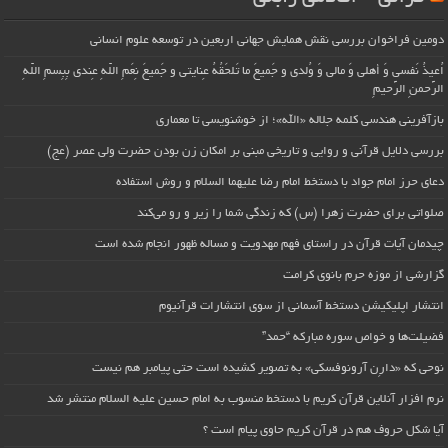
دومین فراخوان بررسی نقش همایش جهانی اربعین در توسعه علوم انسانی
اُعیذُ نَفسی وَ أهلی وَ مالی وَ وُلدی و جَمیعَ ما تَلحَقُهُ عِنایتی و جَمیعَ نِعَمِ اللّهِ عِندی بِبِسمِ اللّهِ
الرَّحمنِ الرَّحیمِ
بازآفرینی هندسی کلمه جلاله «الله»؛ از خوشنویسی تا معماری
بررسی دلایل قرآنی و روایی و تاریخی مبنی بر امکان زن بودن حضرت ولی عصر (عج)
دعای حرز امام جواد با دستخط امام رضا علیهما السلام و روش استفاده
صلواتی برای حضرت زهرا (س) که زندگی شما را زیر و رو می‌کند
چیدمان آیات قرآن در راستای فهم مهدویت و مساله ظهور انجام شده است
گزارشی از موزه حرم بانوی کرامت
انتشار اپلیکیشن دستخط آسمانی از سوی انتشارات قرآنیوم
فضیلت‌ها و خواص سوره مبارکه “حمد”
نوحی که «دارِن آرونوفسکی» به تصویر کشیده است حتی پیامبر هم نیست
نرم افزار آنلاین قرآن کریم با دستخط منسوب به امام حسین علیه السلام منتشر شد
آیا شکل حروف هم در قرآن کریم حاوی پیام است ؟