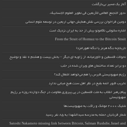
آغاز یک مسیر بی‌بازگشت
«دور التجمع العالمي للأربعين في تطوير العلوم الإنسانية».
دومین فراخوان بررسی نقش همایش جهانی اربعین در توسعه علوم انسانی
اشاره ساتوشی ناکاموتو بیش از حد به ایران نزدیک است
From the Strait of Hormuz to the Bitcoin Strait
تاریخچه تنگه هرمز یا تنگه اهورامزدا
تحولات فلسطین و خاورمیانه، از زاویه ای دیگر – بخش بیست و هشتم + نقد و توضیح
دو برابر تعداد ساختمان های ویران شده در حلب
رژیم صهیونیستی قبرس را هم می‌خواهد اشغال کند؟
تخریب قبور ائمه بقیع در نظر اهل سنت هیچ مبنایی ندارد
پیام رهبر انقلاب به ملت فلسطین در پی پیروزی مقاومت در جنگ دوازده روزه بر رژیم
صهیونیستی
شلیک ۲۰۰۰ موشک و راکت به صهیونیست‌ها
شمار قربانیان حمله به مدرسه سیدالشهدا به ۸۵ نفر رسید
Satoshi Nakamoto missing link between Bitcoin, Salman Rushdie, Israel and