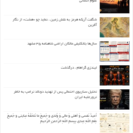
علوم انسانی
شگفت آن‌که هرمز به نقش زمین ، نماید چو «هشت» از نگار
آفرین
سال‌ها بلاتکلیفی مالکان اراضی شاهنامه ۳۵ مشهد
لیندزی گراهام ، درگذشت
تحلیل سناریوی احتمالی پس از تهدید دونالد ترامپ به خاطر
ترورعلیه ایران
اُعیذُ نَفسی وَ أهلی وَ مالی وَ وُلدی و جَمیعَ ما تَلحَقُهُ عِنایتی و جَمیعَ
نِعَمِ اللّهِ عِندی بِبِسمِ اللّهِ الرَّحمنِ الرَّحیمِ