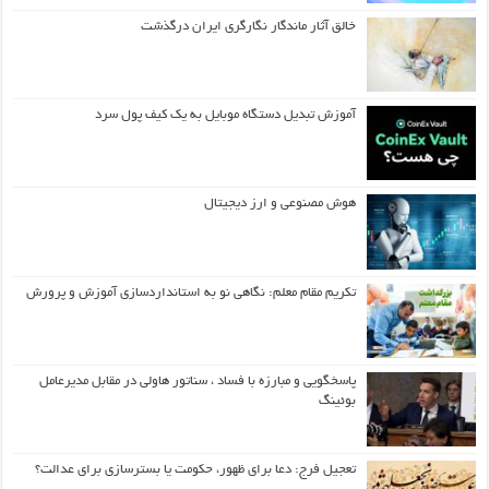
خالق آثار ماندگار نگارگری ایران درگذشت
آموزش تبدیل دستگاه موبایل به یک کیف‌ پول سرد
هوش مصنوعی و ارز دیجیتال
تکریم مقام معلم: نگاهی نو به استانداردسازی آموزش و پرورش
پاسخگویی و مبارزه با فساد ، سناتور هاولی در مقابل مدیرعامل
بوئینگ
تعجیل فرج: دعا برای ظهور، حکومت یا بسترسازی برای عدالت؟