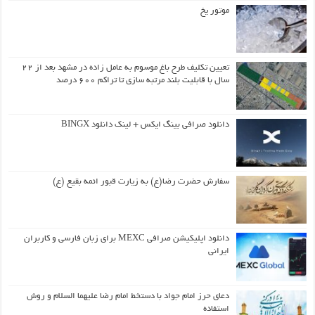
موتور یخ
تعیین تکلیف طرح باغ موسوم به عامل زاده در مشهد بعد از ۲۲
سال با قابلیت بلند مرتبه سازی تا تراکم ۶۰۰ درصد
دانلود صرافی بینگ ایکس + لینک دانلود BINGX
سفارش حضرت رضا(ع) به زیارت قبور ائمه بقیع (ع)
دانلود اپلیکیشن صرافی MEXC برای زبان فارسی و کاربران
ایرانی
دعای حرز امام جواد با دستخط امام رضا علیهما السلام و روش
استفاده