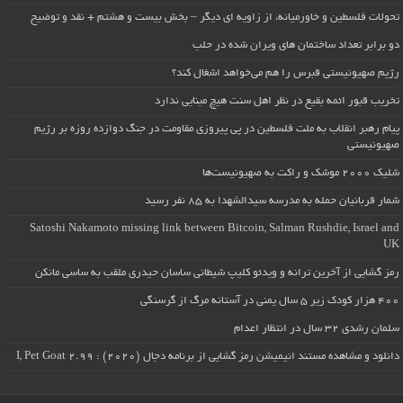
تحولات فلسطین و خاورمیانه، از زاویه ای دیگر – بخش بیست و هشتم + نقد و توضیح
دو برابر تعداد ساختمان های ویران شده در حلب
رژیم صهیونیستی قبرس را هم می‌خواهد اشغال کند؟
تخریب قبور ائمه بقیع در نظر اهل سنت هیچ مبنایی ندارد
پیام رهبر انقلاب به ملت فلسطین در پی پیروزی مقاومت در جنگ دوازده روزه بر رژیم
صهیونیستی
شلیک ۲۰۰۰ موشک و راکت به صهیونیست‌ها
شمار قربانیان حمله به مدرسه سیدالشهدا به ۸۵ نفر رسید
Satoshi Nakamoto missing link between Bitcoin, Salman Rushdie, Israel and
UK
رمز گشایی از آخرین ترانه و ویدئو کلیپ شیطانی ساسان حیدری ملقب به ساسی مانکن
۴۰۰ هزار کودک زیر ۵ سال یمنی در آستانه مرگ از گرسنگی
سلمان رشدی ۳۲ سال در انتظار اعدام
دانلود و مشاهده مستند انیمیشن رمز گشایی از برنامه دجال (۲۰۲۰) : I, Pet Goat 2.99