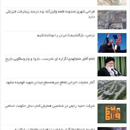
طراحی شهری محدوده قلعه وکیل‌آباد ۸۵ درصد پیشرفت فیزیکی
دارد
ترامپ: بازگشتیم تا ایران را مواخذه کنیم
کلام آقای علم‌الهدی! گزاره ای نادرست ، ناروا و وارونه‌گویی تاریخ
آغاز عملیات اجرائی تقاطع غیرهمسطح میدان شهید فهمیده مشهد
شرکت حمید رابعی در ششمین همایش کتاب سال حکومت اسلامی
تشریح ارتباط نمازگزار با حضرت زهرا در مقدمات ، ارکان و