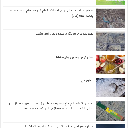
۱۳۰۰میلیارد ریال برای احداث تقاطع غیرهمسطح شاهنامه به
پیامبراعظم(ص)
تصویب طرح بازنگری قلعه وکیل آباد مشهد
سال نوی یهودی روش‌هشانا
موتور یخ
تعیین تکلیف طرح باغ موسوم به عامل زاده در مشهد بعد از ۲۲
سال با قابلیت بلند مرتبه سازی تا تراکم ۶۰۰ درصد
دانلود صرافی بینگ ایکس + لینک دانلود BINGX