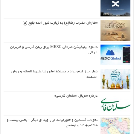
سفارش حضرت رضا(ع) به زیارت قبور ائمه بقیع (ع)
دانلود اپلیکیشن صرافی MEXC برای زبان فارسی و کاربران
ایرانی
دعای حرز امام جواد با دستخط امام رضا علیهما السلام و روش
استفاده
درباره سریال «سلمان فارسی»
تحولات فلسطین و خاورمیانه، از زاویه ای دیگر – بخش بیست و
هشتم + نقد و توضیح