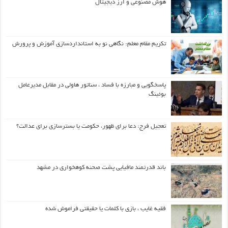
هوش مصنوعی و ارز دیجیتال
تکریم مقام معلم: نگاهی نو به استانداردسازی آموزش و پرورش
پاسخگویی و مبارزه با فساد ، سناتور هاولی در مقابل مدیرعامل
بوئینگ
تعجیل فرج: دعا برای ظهور، حکومت یا بسترسازی برای عدالت؟
باند قدرتمند مافیایی پشت صحنه کوهخواری در مشهد
فقیه غایب ، بازی با کلمات یا حقیقتی فراموش شده