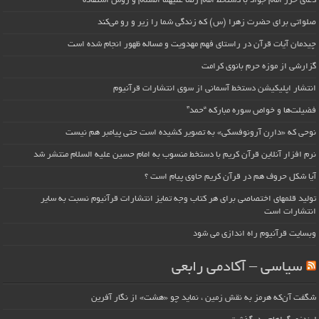
دعای حرز امام جواد با دستخط امام رضا علیهما السلام و روش استفاده
صلواتی برای حضرت زهرا (س) که زندگی شما را زیر و رو می‌کند
چیدمان آیات قرآن در راستای فهم مهدویت و مساله ظهور انجام شده است
گزارشی از موزه حرم بانوی کرامت
انتشار اپلیکیشن دستخط آسمانی از سوی انتشارات قرآنیوم
فضیلت‌ها و خواص سوره مبارکه “حمد”
نوحی که «دارِن آرونوفسکی» به تصویر کشیده است حتی پیامبر هم نیست
نرم افزار آنلاین قرآن کریم با دستخط منسوب به امام حسین علیه السلام منتشر شد
آیا شکل حروف هم در قرآن کریم حاوی پیام است ؟
تولید قلمهای اختصاصی برای هر کتاب وجه تمایز انتشارات قرآنیوم نسبت به سایر
انتشارات است
وبسایت قرآنیوم راه اندازی می شود
سیاسی – آکادمی رابعی
شگفت آن‌که هرمز به نقش زمین ، نماید چو «هشت» از نگار آفرین