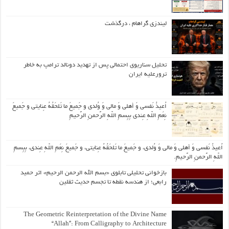
لیندزی گراهام ، درگذشت
تحلیل سناریوی احتمالی پس از تهدید دونالد ترامپ به خاطر
ترورعلیه ایران
اُعیذُ نَفسی وَ أهلی وَ مالی وَ وُلدی و جَمیعَ ما تَلحَقُهُ عِنایتی و جَمیعَ
نِعَمِ اللّهِ عِندی بِبِسمِ اللّهِ الرَّحمنِ الرَّحیمِ
اُعیذُ نَفسی وَ أهلی وَ مالی وَ وُلدی، و جَمیعَ ما تَلحَقُهُ عِنایتی، و جَمیعَ نِعَمِ اللّهِ عِندی، بِبِسمِ
اللّهِ الرَّحمنِ الرَّحیمِ.
بازخوانی تحلیلی تابلوی «بسم الله الرحمن الرحیم» اثر حمید
رابعی؛ از هندسه نقطه تا تجسم حدیث ثقلین
The Geometric Reinterpretation of the Divine Name
“Allah”: From Calligraphy to Architecture