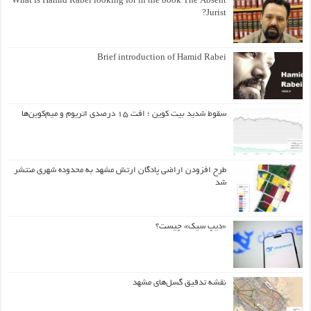
What is Hamid Rabei looking for in the book The Absent
Jurist?
Brief introduction of Hamid Rabei
سقوط شدید بیت کوین ؛ افت ۱۵ درصدی اتریوم و میم‌کوین‌ها
طرح افزودن اراضی پادگان ارتش مشهد به محدوده شهری منتشر
شد
«دیپ سیک» چیست؟
نقشه تدقیق گسل‌های مشهد