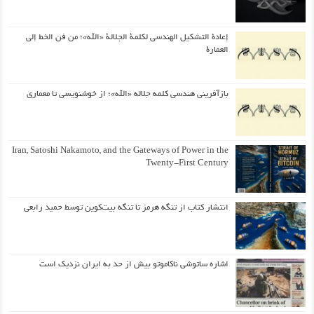
إعادة التشكيل الهندسي لكلمة الجلالة «الله»؛ من فن الخط إلى
العمارة
بازآفرینی هندسی کلمه جلاله «الله»؛ از خوشنویسی تا معماری
Iran, Satoshi Nakamoto, and the Gateways of Power in the
Twenty-First Century
انتشار کتاب از تنگه هرمز تا تنگه بیت‌کوین توسط حمید رابعی
اشاره ساتوشی ناکاموتو بیش از حد به ایران نزدیک است