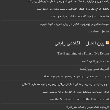
پاسخگویی و مبارزه با فساد ، سناتور هاولی در مقابل مدیرعامل بوئینگ
تعجیل فرج: دعا برای ظهور، حکومت یا بسترسازی برای عدالت؟
فقیه غایب ، بازی با کلمات یا حقیقتی فراموش شده
سیاستگذاری و چهارچوب فکری در بیان نظریه «فقیه غایب»
the absent jurist
بین الملل – آکادمی رابعی
The Beginning of a Point of No Return
بداية طريقٍ لا عودة منه
آغاز یک مسیر بی‌بازگشت
«دور التجمع العالمي للأربعين في تطوير العلوم الإنسانية».
دومین فراخوان بررسی نقش همایش جهانی اربعین در توسعه علوم انسانی
اشاره ساتوشی ناکاموتو بیش از حد به ایران نزدیک است
From the Strait of Hormuz to the Bitcoin Strait
تاریخچه تنگه هرمز یا تنگه اهورامزدا