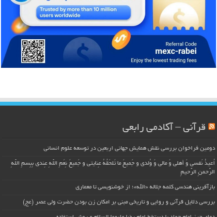
قرآنی – آکادمی رابعی
دومین فراخوان بررسی نقش همایش جهانی اربعین در توسعه علوم انسانی
اُعیذُ نَفسی وَ أهلی وَ مالی وَ وُلدی و جَمیعَ ما تَلحَقُهُ عِنایتی و جَمیعَ نِعَمِ اللّهِ عِندی بِبِسمِ اللّهِ
الرَّحمنِ الرَّحیمِ
بازآفرینی هندسی کلمه جلاله «الله»؛ از خوشنویسی تا معماری
بررسی دلایل قرآنی و روایی و تاریخی مبنی بر امکان زن بودن حضرت ولی عصر (عج)