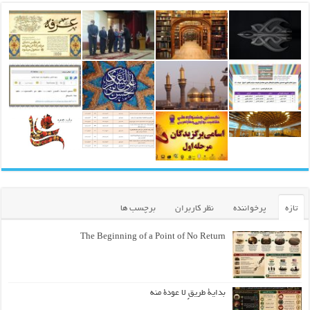
تازه
پرخواننده
نظر کاربران
برچسب ها
The Beginning of a Point of No Return
بداية طريقٍ لا عودة منه