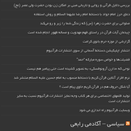
بررسی دلایل قرآنی و روایی و تاریخی مبنی بر امکان زن بودن حضرت ولی عصر (عج)
دعای حرز امام جواد با دستخط امام رضا علیهما السلام و روش استفاده
صلواتی برای حضرت زهرا (س) که زندگی شما را زیر و رو می‌کند
چیدمان آیات قرآن در راستای فهم مهدویت و مساله ظهور انجام شده است
گزارشی از موزه حرم بانوی کرامت
انتشار اپلیکیشن دستخط آسمانی از سوی انتشارات قرآنیوم
فضیلت‌ها و خواص سوره مبارکه “حمد”
نوحی که «دارِن آرونوفسکی» به تصویر کشیده است حتی پیامبر هم نیست
نرم افزار آنلاین قرآن کریم با دستخط منسوب به امام حسین علیه السلام منتشر شد
آیا شکل حروف هم در قرآن کریم حاوی پیام است ؟
تولید قلمهای اختصاصی برای هر کتاب وجه تمایز انتشارات قرآنیوم نسبت به سایر
انتشارات است
وبسایت قرآنیوم راه اندازی می شود
سیاسی – آکادمی رابعی