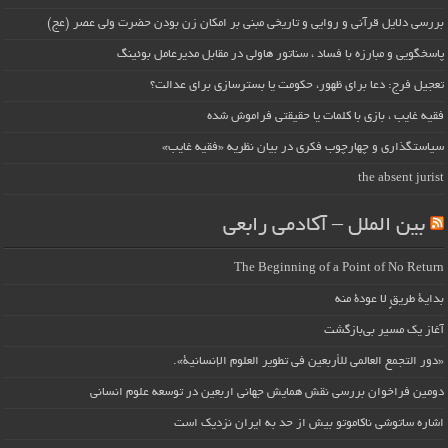
بررسی دلایل قرآنی و روایی و تاریخی مبنی بر امکان زن بودن حضرت ولی عصر (عج)
پاسخگویی و مبارزه با فساد ، سناتور هاولی در مقابل مدیرعامل بوئینگ
تعجیل فرج: دعا برای ظهور، حکومت یا بسترسازی برای عدالت؟
فقیه غایب ، بازی با کلمات یا حقیقتی فراموش شده
سیاستگذاری و چهارچوب فکری در بیان نظریه «فقیه غایب»
the absent jurist
بین الملل – آکادمی رابعی
The Beginning of a Point of No Return
بداية طريقٍ لا عودة منه
آغاز یک مسیر بی‌بازگشت
«دور التجمع العالمي للأربعين في تطوير العلوم الإنسانية».
دومین فراخوان بررسی نقش همایش جهانی اربعین در توسعه علوم انسانی
اشاره ساتوشی ناکاموتو بیش از حد به ایران نزدیک است