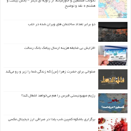
تحولات فلسطین و خاورمیانه، از زاویه ای دیگر – بخش بیست و
هشتم + نقد و توضیح
دو برابر تعداد ساختمان های ویران شده در حلب
افزایش بی ضابطه هزینه ارسال پیامک بانک رسالت
صلواتی برای حضرت زهرا (س) که زندگی شما را زیر و رو می‌کند
رژیم صهیونیستی قبرس را هم می‌خواهد اشغال کند؟
برگزاری باشکوه کمپین شب یلدا در صرافی ارز دیجیتال مکسی