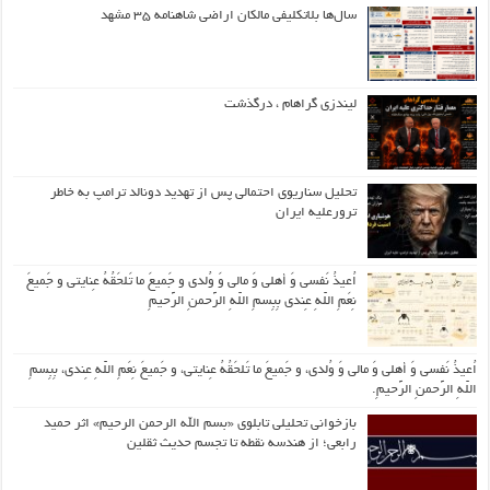
سال‌ها بلاتکلیفی مالکان اراضی شاهنامه ۳۵ مشهد
لیندزی گراهام ، درگذشت
تحلیل سناریوی احتمالی پس از تهدید دونالد ترامپ به خاطر
ترورعلیه ایران
اُعیذُ نَفسی وَ أهلی وَ مالی وَ وُلدی و جَمیعَ ما تَلحَقُهُ عِنایتی و جَمیعَ
نِعَمِ اللّهِ عِندی بِبِسمِ اللّهِ الرَّحمنِ الرَّحیمِ
اُعیذُ نَفسی وَ أهلی وَ مالی وَ وُلدی، و جَمیعَ ما تَلحَقُهُ عِنایتی، و جَمیعَ نِعَمِ اللّهِ عِندی، بِبِسمِ
اللّهِ الرَّحمنِ الرَّحیمِ.
بازخوانی تحلیلی تابلوی «بسم الله الرحمن الرحیم» اثر حمید
رابعی؛ از هندسه نقطه تا تجسم حدیث ثقلین