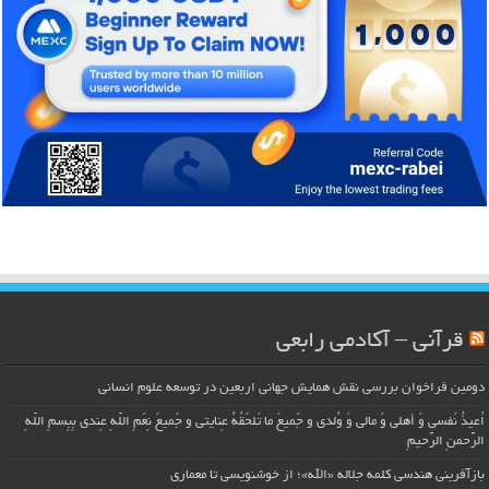
قرآنی – آکادمی رابعی
دومین فراخوان بررسی نقش همایش جهانی اربعین در توسعه علوم انسانی
اُعیذُ نَفسی وَ أهلی وَ مالی وَ وُلدی و جَمیعَ ما تَلحَقُهُ عِنایتی و جَمیعَ نِعَمِ اللّهِ عِندی بِبِسمِ اللّهِ
الرَّحمنِ الرَّحیمِ
بازآفرینی هندسی کلمه جلاله «الله»؛ از خوشنویسی تا معماری