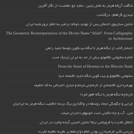
شگفت آن‌که هرمز به نقش زمین ، نماید چو «هشت» از نگار آفرین
لیندزی گراهام ، درگذشت
تحلیل سناریوی احتمالی پس از تهدید دونالد ترامپ به خاطر ترورعلیه ایران
The Geometric Reinterpretation of the Divine Name “Allah”: From Calligraphy
to Architecture
انتشار کتاب از تنگه هرمز تا تنگه بیت‌کوین توسط حمید رابعی
اشاره ساتوشی ناکاموتو بیش از حد به ایران نزدیک است
From the Strait of Hormuz to the Bitcoin Strait
ساتوشی ناکاموتو و بیت کوین تنگه جدید اقتصاد دنیا
بهره‌برداری اقتصادی از نارضایتی مردم و تبدیل اعتراض به کد تخفیف
تاریخچه تنگه هرمز یا تنگه اهورامزدا
چرایی و چگونگی ایجاد روندها در واگذاری برگ برنده حاکمیت تنگه هرمز به ایرانیان
مین ، آب و چه حکایتی است خونبهای دختران میناب
انتقال قدرت یا فروپاشی نرم؟ تحلیل امنیتی آینده ولایت در ایران
بررسی تأثیر فرضیه زن بودن امام دوازدهم بر نظریه «فقیه غایب»