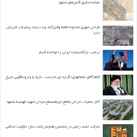
نقشه تدقیق گسل‌های مشهد
طراحی شهری محدوده قلعه وکیل‌آباد ۸۵ درصد پیشرفت فیزیکی
دارد
ترامپ: بازگشتیم تا ایران را مواخذه کنیم
کلام آقای علم‌الهدی! گزاره ای نادرست ، ناروا و وارونه‌گویی تاریخ
آغاز عملیات اجرائی تقاطع غیرهمسطح میدان شهید فهمیده مشهد
شرکت حمید رابعی در ششمین همایش کتاب سال حکومت اسلامی