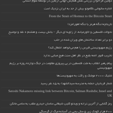
دومین فراخوان بررسی نقش همایش جهانی اربعین در توسعه علوم انسانی
اشاره ساتوشی ناکاموتو بیش از حد به ایران نزدیک است
From the Strait of Hormuz to the Bitcoin Strait
تاریخچه تنگه هرمز یا تنگه اهورامزدا
تحولات فلسطین و خاورمیانه، از زاویه ای دیگر – بخش بیست و هشتم + نقد و توضیح
دو برابر تعداد ساختمان های ویران شده در حلب
رژیم صهیونیستی قبرس را هم می‌خواهد اشغال کند؟
تخریب قبور ائمه بقیع در نظر اهل سنت هیچ مبنایی ندارد
پیام رهبر انقلاب به ملت فلسطین در پی پیروزی مقاومت در جنگ دوازده روزه بر رژیم
صهیونیستی
شلیک ۲۰۰۰ موشک و راکت به صهیونیست‌ها
شمار قربانیان حمله به مدرسه سیدالشهدا به ۸۵ نفر رسید
Satoshi Nakamoto missing link between Bitcoin, Salman Rushdie, Israel and
UK
رمز گشایی از آخرین ترانه و ویدئو کلیپ شیطانی ساسان حیدری ملقب به ساسی مانکن
۴۰۰ هزار کودک زیر ۵ سال یمنی در آستانه مرگ از گرسنگی