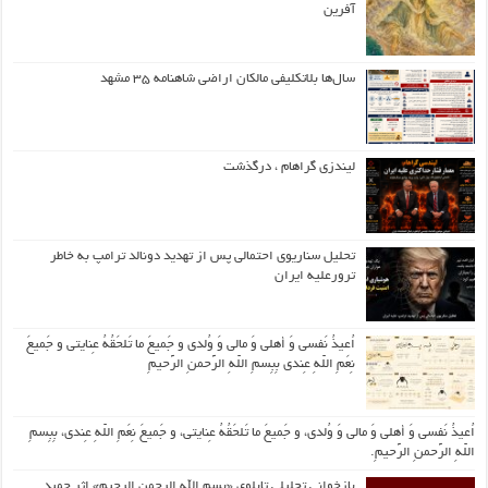
آفرین
سال‌ها بلاتکلیفی مالکان اراضی شاهنامه ۳۵ مشهد
لیندزی گراهام ، درگذشت
تحلیل سناریوی احتمالی پس از تهدید دونالد ترامپ به خاطر
ترورعلیه ایران
اُعیذُ نَفسی وَ أهلی وَ مالی وَ وُلدی و جَمیعَ ما تَلحَقُهُ عِنایتی و جَمیعَ
نِعَمِ اللّهِ عِندی بِبِسمِ اللّهِ الرَّحمنِ الرَّحیمِ
اُعیذُ نَفسی وَ أهلی وَ مالی وَ وُلدی، و جَمیعَ ما تَلحَقُهُ عِنایتی، و جَمیعَ نِعَمِ اللّهِ عِندی، بِبِسمِ
اللّهِ الرَّحمنِ الرَّحیمِ.
بازخوانی تحلیلی تابلوی «بسم الله الرحمن الرحیم» اثر حمید