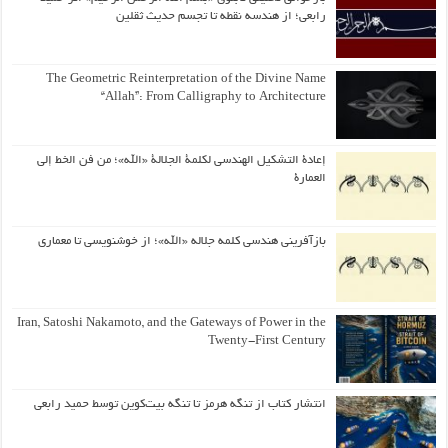
رابعی؛ از هندسه نقطه تا تجسم حدیث ثقلین
The Geometric Reinterpretation of the Divine Name
“Allah”: From Calligraphy to Architecture
إعادة التشكيل الهندسي لكلمة الجلالة «الله»؛ من فن الخط إلى
العمارة
بازآفرینی هندسی کلمه جلاله «الله»؛ از خوشنویسی تا معماری
Iran, Satoshi Nakamoto, and the Gateways of Power in the
Twenty-First Century
انتشار کتاب از تنگه هرمز تا تنگه بیت‌کوین توسط حمید رابعی