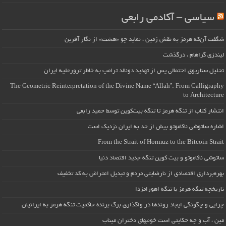
سیاسی – آکادمی رابعی
شگفت آن‌که هرمز به نقش زمین ، نماید چو «هشت» از نگار آفرین
لیندزی گراهام ، درگذشت
تحلیل سناریوی احتمالی پس از تهدید دونالد ترامپ به خاطر ترورعلیه ایران
The Geometric Reinterpretation of the Divine Name “Allah”: From Calligraphy
to Architecture
انتشار کتاب از تنگه هرمز تا تنگه بیت‌کوین توسط حمید رابعی
اشاره ساتوشی ناکاموتو بیش از حد به ایران نزدیک است
From the Strait of Hormuz to the Bitcoin Strait
ساتوشی ناکاموتو و بیت کوین تنگه جدید اقتصاد دنیا
بهره‌برداری اقتصادی از نارضایتی مردم و تبدیل اعتراض به کد تخفیف
تاریخچه تنگه هرمز یا تنگه اهورامزدا
چرایی و چگونگی ایجاد روندها در واگذاری برگ برنده حاکمیت تنگه هرمز به ایرانیان
مین ، آب و چه حکایتی است خونبهای دختران میناب