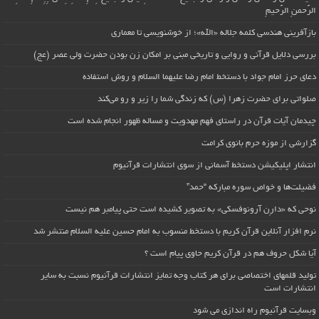
الرَّحمنِ الرَّحیمِ
بازآفرینی هندسی کلمه جلاله «الله»؛ از خوشنویسی تا معماری
بررسی دلایل قرآنی و روایی و تاریخی مبنی بر امکان زن بودن حضرت ولی عصر (عج)
دعای حرز امام جواد با دستخط امام رضا علیهما السلام و روش استفاده
صلواتی برای حضرت زهرا (س) که زندگی شما را زیر و رو می‌کند
چیدمان آیات قرآن در راستای فهم مهدویت و مساله ظهور انجام شده است
گزارشی از موزه حرم بانوی کرامت
انتشار اپلیکیشن دستخط آسمانی از سوی انتشارات قرآنیوم
فضیلت‌ها و خواص سوره مبارکه “حمد”
نوحی که «دارِن آرونوفسکی» به تصویر کشیده است حتی پیامبر هم نیست
نرم افزار آنلاین قرآن کریم با دستخط منسوب به امام حسین علیه السلام منتشر شد
آیا شکل حروف هم در قرآن کریم حاوی پیام است ؟
تولید قلمهای اختصاصی برای هر کتاب وجه تمایز انتشارات قرآنیوم نسبت به سایر
انتشارات است
وبسایت قرآنیوم راه اندازی می شود