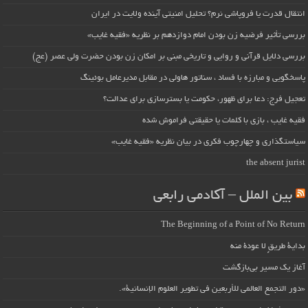
انتقال قدرت یا فروپاشی نرم؟ تحلیل امنیتی آینده ولایت در ایران
بررسی تأثیر فرضیه زن بودن امام دوازدهم بر نظریه «فقیه غایب»
بررسی دلایل قرآنی و روایی و تاریخی مبنی بر امکان زن بودن حضرت ولی عصر (عج)
پاسخگویی و مبارزه با فساد ، سناتور هاولی در مقابل مدیرعامل بوئینگ
تعجیل فرج: دعا برای ظهور، حکومت یا بسترسازی برای عدالت؟
فقیه غایب ، بازی با کلمات یا حقیقتی فراموش شده
سیاستگذاری و چهارچوب فکری در بیان نظریه «فقیه غایب»
the absent jurist
بین الملل – آکادمی رابعی
The Beginning of a Point of No Return
بداية طريقٍ لا عودة منه
آغاز یک مسیر بی‌بازگشت
«دور التجمع العالمي للأربعين في تطوير العلوم الإنسانية».