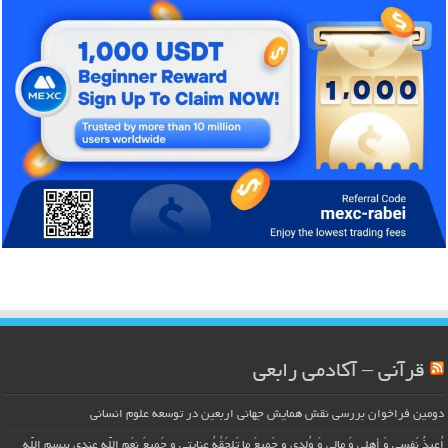
قرآنی – آکادمی رابعی
دومین فراخوان بررسی نقش همایش جهانی اربعین در توسعه علوم انسانی
اُعیذُ نَفسی وَ أهلی وَ مالی وَ وُلدی و جَمیعَ ما تَلحَقُهُ عِنایتی و جَمیعَ نِعَمِ اللّهِ عِندی بِبِسمِ اللّهِ