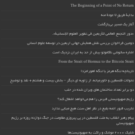
The Beginning of a Point of No Return
بداية طريقٍ لا عودة منه
آغاز یک مسیر بی‌بازگشت
«دور التجمع العالمي للأربعين في تطوير العلوم الإنسانية».
دومین فراخوان بررسی نقش همایش جهانی اربعین در توسعه علوم انسانی
اشاره ساتوشی ناکاموتو بیش از حد به ایران نزدیک است
From the Strait of Hormuz to the Bitcoin Strait
تاریخچه تنگه هرمز یا تنگه اهورامزدا
تحولات فلسطین و خاورمیانه، از زاویه ای دیگر – بخش بیست و هشتم + نقد و توضیح
دو برابر تعداد ساختمان های ویران شده در حلب
رژیم صهیونیستی قبرس را هم می‌خواهد اشغال کند؟
تخریب قبور ائمه بقیع در نظر اهل سنت هیچ مبنایی ندارد
پیام رهبر انقلاب به ملت فلسطین در پی پیروزی مقاومت در جنگ دوازده روزه بر رژیم
صهیونیستی
شلیک ۲۰۰۰ موشک و راکت به صهیونیست‌ها