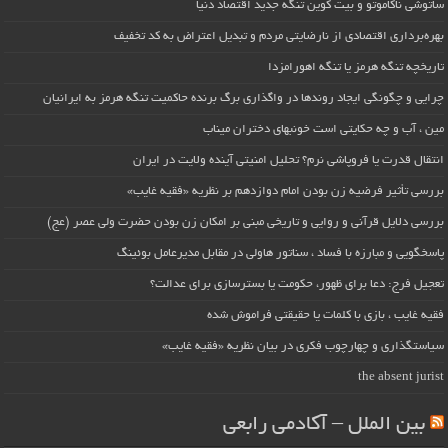
ساتوشی ناکاموتو و بیت کوین تنگه جدید اقتصاد دنیا
بهره‌برداری اقتصادی از نارضایتی مردم و تبدیل اعتراض به کد تخفیف
تاریخچه تنگه هرمز یا تنگه اهورامزدا
چرایی و چگونگی ایجاد روندها در واگذاری برگ برنده حاکمیت تنگه هرمز به ایرانیان
مین ، آب و چه حکایتی است خونبهای دختران میناب
انتقال قدرت یا فروپاشی نرم؟ تحلیل امنیتی آینده ولایت در ایران
بررسی تأثیر فرضیه زن بودن امام دوازدهم بر نظریه «فقیه غایب»
بررسی دلایل قرآنی و روایی و تاریخی مبنی بر امکان زن بودن حضرت ولی عصر (عج)
پاسخگویی و مبارزه با فساد ، سناتور هاولی در مقابل مدیرعامل بوئینگ
تعجیل فرج: دعا برای ظهور، حکومت یا بسترسازی برای عدالت؟
فقیه غایب ، بازی با کلمات یا حقیقتی فراموش شده
سیاستگذاری و چهارچوب فکری در بیان نظریه «فقیه غایب»
the absent jurist
بین الملل – آکادمی رابعی