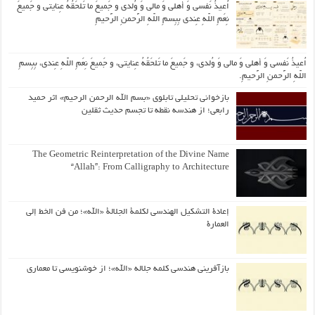
اُعیذُ نَفسی وَ أهلی وَ مالی وَ وُلدی و جَمیعَ ما تَلحَقُهُ عِنایتی و جَمیعَ
نِعَمِ اللّهِ عِندی بِبِسمِ اللّهِ الرَّحمنِ الرَّحیمِ
اُعیذُ نَفسی وَ أهلی وَ مالی وَ وُلدی، و جَمیعَ ما تَلحَقُهُ عِنایتی، و جَمیعَ نِعَمِ اللّهِ عِندی، بِبِسمِ
اللّهِ الرَّحمنِ الرَّحیمِ.
بازخوانی تحلیلی تابلوی «بسم الله الرحمن الرحیم» اثر حمید
رابعی؛ از هندسه نقطه تا تجسم حدیث ثقلین
The Geometric Reinterpretation of the Divine Name
“Allah”: From Calligraphy to Architecture
إعادة التشكيل الهندسي لكلمة الجلالة «الله»؛ من فن الخط إلى
العمارة
بازآفرینی هندسی کلمه جلاله «الله»؛ از خوشنویسی تا معماری