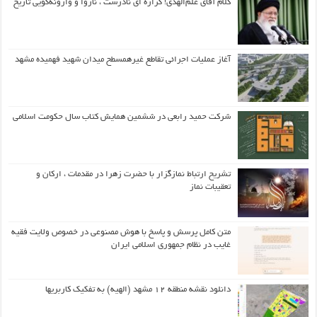
کلام آقای علم‌الهدی! گزاره ای نادرست ، ناروا و وارونه‌گویی تاریخ
آغاز عملیات اجرائی تقاطع غیرهمسطح میدان شهید فهمیده مشهد
شرکت حمید رابعی در ششمین همایش کتاب سال حکومت اسلامی
تشریح ارتباط نمازگزار با حضرت زهرا در مقدمات ، ارکان و
تعقیبات نماز
متن کامل پرسش و پاسخ با هوش مصنوعی در خصوص ولایت فقیه
غایب در نظام جمهوری اسلامی ایران
دانلود نقشه منطقه ۱۲ مشهد (الهیه) به تفکیک کاربریها