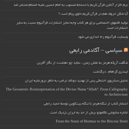
نرم افزار آنلاین قرآن کریم با دستخط منسوب به امام حسین علیه السلام منتشر شد
آیا شکل حروف هم در قرآن کریم حاوی پیام است ؟
تولید قلمهای اختصاصی برای هر کتاب وجه تمایز انتشارات قرآنیوم نسبت به سایر
انتشارات است
وبسایت قرآنیوم راه اندازی می شود
سیاسی – آکادمی رابعی
شگفت آن‌که هرمز به نقش زمین ، نماید چو «هشت» از نگار آفرین
لیندزی گراهام ، درگذشت
تحلیل سناریوی احتمالی پس از تهدید دونالد ترامپ به خاطر ترورعلیه ایران
The Geometric Reinterpretation of the Divine Name “Allah”: From Calligraphy
to Architecture
انتشار کتاب از تنگه هرمز تا تنگه بیت‌کوین توسط حمید رابعی
اشاره ساتوشی ناکاموتو بیش از حد به ایران نزدیک است
From the Strait of Hormuz to the Bitcoin Strait