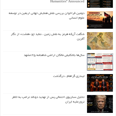
Humanities” Announced
دومین فراخوان بررسی نقش همایش جهانی اربعین در توسعه
علوم انسانی
شگفت آن‌که هرمز به نقش زمین ، نماید چو «هشت» از نگار
آفرین
سال‌ها بلاتکلیفی مالکان اراضی شاهنامه ۳۵ مشهد
لیندزی گراهام ، درگذشت
تحلیل سناریوی احتمالی پس از تهدید دونالد ترامپ به خاطر
ترورعلیه ایران