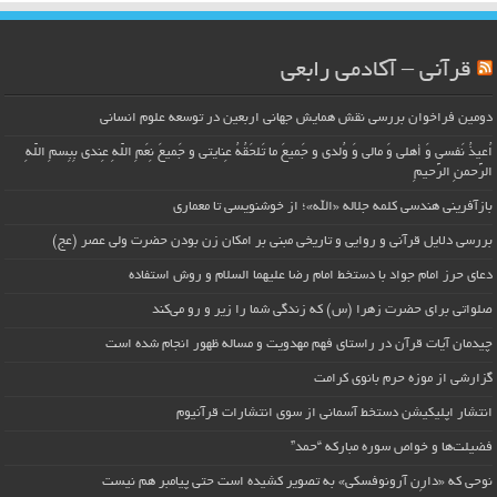
قرآنی – آکادمی رابعی
دومین فراخوان بررسی نقش همایش جهانی اربعین در توسعه علوم انسانی
اُعیذُ نَفسی وَ أهلی وَ مالی وَ وُلدی و جَمیعَ ما تَلحَقُهُ عِنایتی و جَمیعَ نِعَمِ اللّهِ عِندی بِبِسمِ اللّهِ
الرَّحمنِ الرَّحیمِ
بازآفرینی هندسی کلمه جلاله «الله»؛ از خوشنویسی تا معماری
بررسی دلایل قرآنی و روایی و تاریخی مبنی بر امکان زن بودن حضرت ولی عصر (عج)
دعای حرز امام جواد با دستخط امام رضا علیهما السلام و روش استفاده
صلواتی برای حضرت زهرا (س) که زندگی شما را زیر و رو می‌کند
چیدمان آیات قرآن در راستای فهم مهدویت و مساله ظهور انجام شده است
گزارشی از موزه حرم بانوی کرامت
انتشار اپلیکیشن دستخط آسمانی از سوی انتشارات قرآنیوم
فضیلت‌ها و خواص سوره مبارکه “حمد”
نوحی که «دارِن آرونوفسکی» به تصویر کشیده است حتی پیامبر هم نیست