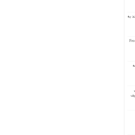
د به
Fro
ه
یف