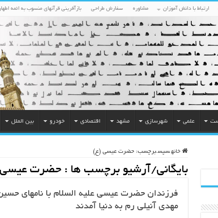
ارتباط با دانش آموزان
مشاوره
سفارش طراحی
بازآفرینی قرآنهای منسوب به ائمه اطهار
ست
علمی
شهرسازی
مشهد
اقتصادی
خودرو
بین الملل
خانه
سپس
برچسب:
حضرت عیسی (ع)
بایگانی/آرشیو برچسب ها :
حضرت عیسی 
فرزندان حضرت عیسی علیه السلام با نامهای حسین
مهدی آنیلی رم به دنیا آمدند