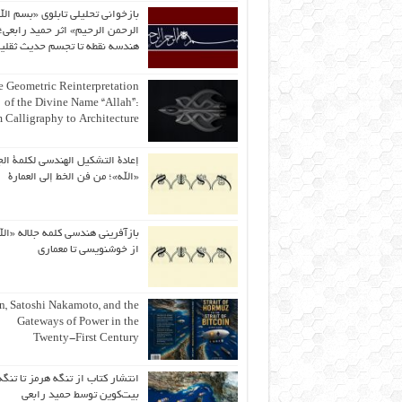
بازخوانی تحلیلی تابلوی «بسم الل
الرحمن الرحیم» اثر حمید رابعی؛ 
هندسه نقطه تا تجسم حدیث ثقلی
 Geometric Reinterpretation
of the Divine Name “Allah”:
 Calligraphy to Architecture
إعادة التشكيل الهندسي لكلمة الج
«الله»؛ من فن الخط إلى العمارة
بازآفرینی هندسی کلمه جلاله «الل
از خوشنویسی تا معماری
an, Satoshi Nakamoto, and the
Gateways of Power in the
Twenty-First Century
انتشار کتاب از تنگه هرمز تا تنگه
بیت‌کوین توسط حمید رابعی