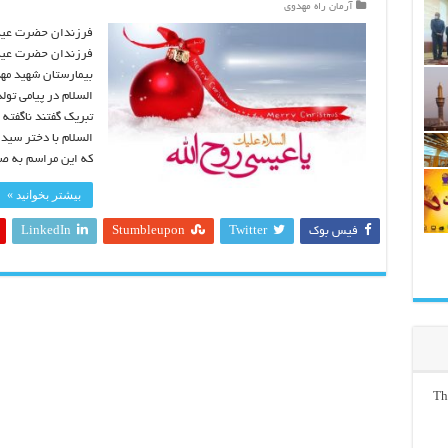
آرمان راه مهدوی
فرزندان حضرت عیسی
فرزندان حضرت عیسی
بیمارستان شهید مهد
السلام در پیامی ت
تبریک گفتند ناگفت
السلام با دختر سید
که این مراسم به ص
بیشتر بخوانید »
فیس بوک
Twitter
Stumbleupon
LinkedIn
Th