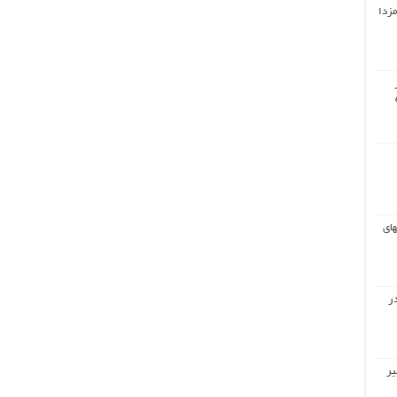
مزدا
های
ر
یر