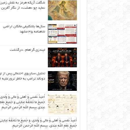
شگفت آن‌که هرمز به نقش زمین 
نماید چو «هشت» از نگار آفرین
سال‌ها بلاتکلیفی مالکان اراضی
شاهنامه ۳۵ مشهد
لیندزی گراهام ، درگذشت
تحلیل سناریوی احتمالی پس از ت
دونالد ترامپ به خاطر ترورعلیه ا
اُعیذُ نَفسی وَ أهلی وَ مالی وَ وُلدی
جَمیعَ ما تَلحَقُهُ عِنایتی و جَمیعَ نِعَمِ 
عِندی بِبِسمِ اللّهِ الرَّحمنِ الرَّحیمِ
اُعیذُ نَفسی وَ أهلی وَ مالی وَ وُلدی، و جَمیعَ ما تَلحَقُهُ عِنایتی
جَمیعَ نِعَمِ اللّهِ عِندی، بِبِسمِ اللّهِ الرَّحمنِ الرَّحیمِ.