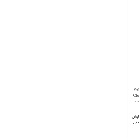
Su
Glo
Dev
ایش
انی