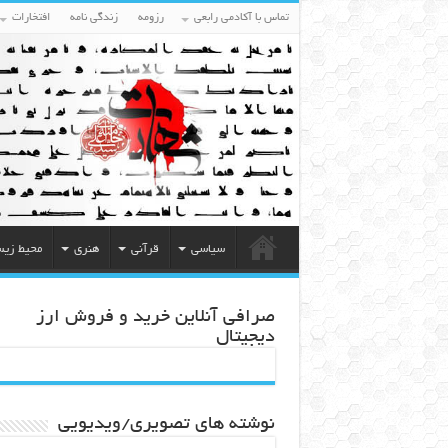
تماس با آکادمی رابعی
رزومه
زندگی نامه
افتخارات
سیاسی
قرآنی
هنری
محیط زی
صرافی آنلاین خرید و فروش ارز
دیجیتال
نوشته های تصویری/ویدیویی