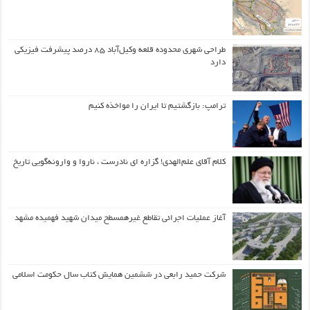
طراحی شهری محدوده قلعه وکیل‌آباد ۸۵ درصد پیشرفت فیزیکی
دارد
ترامپ: بازگشتیم تا ایران را مواخذه کنیم
کلام آقای علم‌الهدی! گزاره ای نادرست ، ناروا و وارونه‌گویی تاریخ
آغاز عملیات اجرائی تقاطع غیرهمسطح میدان شهید فهمیده مشهد
شرکت حمید رابعی در ششمین همایش کتاب سال حکومت اسلامی