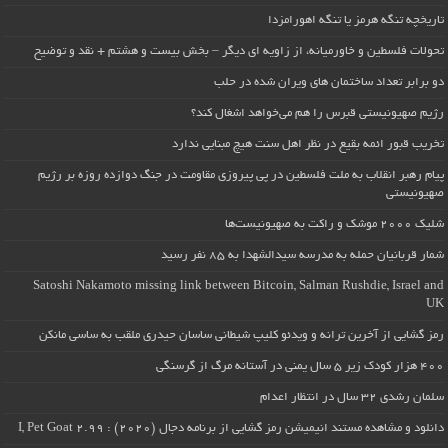
تاریخچه تنگه هرمز یا تنگه اهورامزدا
تحولات فلسطین و خاورمیانه، از زاویه ای دیگر – بخش بیست و هشتم + نقد و توضیح
دو برابر تعداد ساختمان های ویران شده در حلب
رژیم صهیونیستی قبرس را هم می‌خواهد اشغال کند؟
تخریب قبور ائمه بقیع در نظر اهل سنت هیچ مبنایی ندارد
پیام رهبر انقلاب به ملت فلسطین در پی پیروزی مقاومت در جنگ دوازده روزه بر رژیم
صهیونیستی
شلیک ۲۰۰۰ موشک و راکت به صهیونیست‌ها
شمار قربانیان حمله به مدرسه سیدالشهدا به ۸۵ نفر رسید
Satoshi Nakamoto missing link between Bitcoin, Salman Rushdie, Israel and
UK
رمز گشایی از آخرین ترانه و ویدئو کلیپ شیطانی ساسان حیدری ملقب به ساسی مانکن
۴۰۰ هزار کودک زیر ۵ سال یمنی در آستانه مرگ از گرسنگی
سلمان رشدی ۳۲ سال در انتظار اعدام
دانلود و مشاهده مستند انیمیشن رمز گشایی از برنامه دجال (۲۰۲۰) : I, Pet Goat 2.99