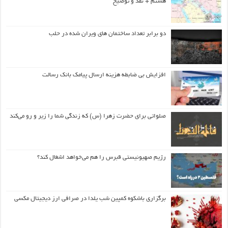
هشتم + نقد و توضیح
دو برابر تعداد ساختمان های ویران شده در حلب
افزایش بی ضابطه هزینه ارسال پیامک بانک رسالت
صلواتی برای حضرت زهرا (س) که زندگی شما را زیر و رو می‌کند
رژیم صهیونیستی قبرس را هم می‌خواهد اشغال کند؟
برگزاری باشکوه کمپین شب یلدا در صرافی ارز دیجیتال مکسی