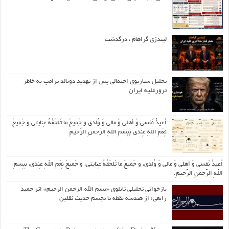
لیندزی گراهام ، درگذشت
تحلیل سناریوی احتمالی پس از تهدید دونالد ترامپ به خاطر
ترورعلیه ایران
اُعیذُ نَفسی وَ أهلی وَ مالی وَ وُلدی و جَمیعَ ما تَلحَقُهُ عِنایتی و جَمیعَ
نِعَمِ اللّهِ عِندی بِبِسمِ اللّهِ الرَّحمنِ الرَّحیمِ
اُعیذُ نَفسی وَ أهلی وَ مالی وَ وُلدی، و جَمیعَ ما تَلحَقُهُ عِنایتی، و جَمیعَ نِعَمِ اللّهِ عِندی، بِبِسمِ
اللّهِ الرَّحمنِ الرَّحیمِ.
بازخوانی تحلیلی تابلوی «بسم الله الرحمن الرحیم» اثر حمید
رابعی؛ از هندسه نقطه تا تجسم حدیث ثقلین