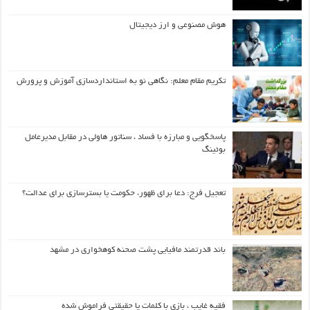
هوش مصنوعی و ارز دیجیتال
تکریم مقام معلم: نگاهی نو به استانداردسازی آموزش و پرورش
پاسخگویی و مبارزه با فساد ، سناتور هاولی در مقابل مدیرعامل
بوئینگ
تعجیل فرج: دعا برای ظهور، حکومت یا بسترسازی برای عدالت؟
باند قدرتمند مافیایی پشت صحنه کوهخواری در مشهد
فقیه غایب ، بازی با کلمات یا حقیقتی فراموش شده