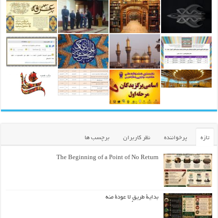
تازه
پرخواننده
نظر کاربران
برچسب ها
The Beginning of a Point of No Return
بداية طريقٍ لا عودة منه