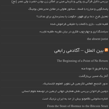
بررسی دلایل قرآنی و روایی و تاریخی مبنی بر امکان زن بودن حضرت ولی عصر (عج)
پاسخگویی و مبارزه با فساد ، سناتور هاولی در مقابل مدیرعامل بوئینگ
تعجیل فرج: دعا برای ظهور، حکومت یا بسترسازی برای عدالت؟
فقیه غایب ، بازی با کلمات یا حقیقتی فراموش شده
سیاستگذاری و چهارچوب فکری در بیان نظریه «فقیه غایب»
the absent jurist
بین الملل – آکادمی رابعی
The Beginning of a Point of No Return
بداية طريقٍ لا عودة منه
آغاز یک مسیر بی‌بازگشت
«دور التجمع العالمي للأربعين في تطوير العلوم الإنسانية».
دومین فراخوان بررسی نقش همایش جهانی اربعین در توسعه علوم انسانی
اشاره ساتوشی ناکاموتو بیش از حد به ایران نزدیک است
From the Strait of Hormuz to the Bitcoin Strait