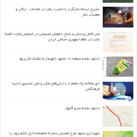
تشریح ارتباط نمازگزار با حضرت زهرا در مقدمات ، ارکان و
تعقیبات نماز
متن کامل پرسش و پاسخ با هوش مصنوعی در خصوص ولایت فقیه
غایب در نظام جمهوری اسلامی ایران
دانلود نقشه منطقه ۱۲ مشهد (الهیه) به تفکیک کاربریها
حق مالکانه یک معلم از دارایی‌های ملکی و مالی صندوق ذخیره
فرهنگیان
دانلود نقشه مترو گلبهار
شهرداری مشهد طرح تفصیلی سه‌راه شاهنامه تا پل کشف‌رود را