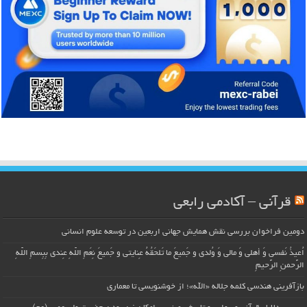
قرآنی – آکادمی رابعی
دومین فراخوان بررسی نقش همایش جهانی اربعین در توسعه علوم انسانی
اُعیذُ نَفسی وَ أهلی وَ مالی وَ وُلدی و جَمیعَ ما تَلحَقُهُ عِنایتی و جَمیعَ نِعَمِ اللّهِ عِندی بِبِسمِ اللّهِ
الرَّحمنِ الرَّحیمِ
بازآفرینی هندسی کلمه جلاله «الله»؛ از خوشنویسی تا معماری