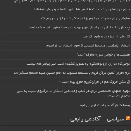
بررسی دلایل قرآنی و روایی و تاریخی مبنی بر امکان زن بودن حضرت ولی عصر (عج)
دعای حرز امام جواد با دستخط امام رضا علیهما السلام و روش استفاده
صلواتی برای حضرت زهرا (س) که زندگی شما را زیر و رو می‌کند
چیدمان آیات قرآن در راستای فهم مهدویت و مساله ظهور انجام شده است
گزارشی از موزه حرم بانوی کرامت
انتشار اپلیکیشن دستخط آسمانی از سوی انتشارات قرآنیوم
فضیلت‌ها و خواص سوره مبارکه “حمد”
نوحی که «دارِن آرونوفسکی» به تصویر کشیده است حتی پیامبر هم نیست
نرم افزار آنلاین قرآن کریم با دستخط منسوب به امام حسین علیه السلام منتشر شد
آیا شکل حروف هم در قرآن کریم حاوی پیام است ؟
تولید قلمهای اختصاصی برای هر کتاب وجه تمایز انتشارات قرآنیوم نسبت به سایر
انتشارات است
وبسایت قرآنیوم راه اندازی می شود
سیاسی – آکادمی رابعی