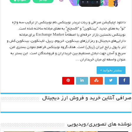
دانلود اپلیکیشن صرافی و ربات تریدر نوبیتکس نام نوبیتکس از ترکیب سه واژه
“نو” به معنای جدید، “بیت‌کوین” و “اکسچنج” به معنای مبادله ساخته شده است.
نوبیتکس نخستین بازار حرفه‌ای یا اصطلاحاً Exchange Market برای مبادله
دارایی‌های دیجیتال و رمزارزهای بیت‌کوین، اتریوم، ریپل، لایت‌کوین، بیت‌کوین کش و
تتر با پول رایج ایران (ریال) است. هدف گروه نوبیتکس فراهم نمودن بستری امن،
سریع و آسان جهت تبادل مستقیم بین خریداران و فروشندگان است. این بستر به
عنوان واسطه ای میان خریداران …
بیشتر بخوانید »
صرافی آنلاین خرید و فروش ارز دیجیتال
نوشته های تصویری/ویدیویی