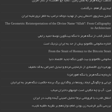
شگفت آن‌که هرمز به نقش زمین ، نماید چو «هشت» از نگار آفرین
لیندزی گراهام ، درگذشت
تحلیل سناریوی احتمالی پس از تهدید دونالد ترامپ به خاطر ترورعلیه ایران
The Geometric Reinterpretation of the Divine Name “Allah”: From Calligraphy
to Architecture
انتشار کتاب از تنگه هرمز تا تنگه بیت‌کوین توسط حمید رابعی
اشاره ساتوشی ناکاموتو بیش از حد به ایران نزدیک است
From the Strait of Hormuz to the Bitcoin Strait
ساتوشی ناکاموتو و بیت کوین تنگه جدید اقتصاد دنیا
بهره‌برداری اقتصادی از نارضایتی مردم و تبدیل اعتراض به کد تخفیف
تاریخچه تنگه هرمز یا تنگه اهورامزدا
چرایی و چگونگی ایجاد روندها در واگذاری برگ برنده حاکمیت تنگه هرمز به ایرانیان
مین ، آب و چه حکایتی است خونبهای دختران میناب
انتقال قدرت یا فروپاشی نرم؟ تحلیل امنیتی آینده ولایت در ایران
بررسی تأثیر فرضیه زن بودن امام دوازدهم بر نظریه «فقیه غایب»