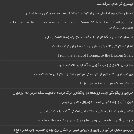
لیندزی گراهام ، درگذشت
تحلیل سناریوی احتمالی پس از تهدید دونالد ترامپ به خاطر ترورعلیه ایران
The Geometric Reinterpretation of the Divine Name “Allah”: From Calligraphy
to Architecture
انتشار کتاب از تنگه هرمز تا تنگه بیت‌کوین توسط حمید رابعی
اشاره ساتوشی ناکاموتو بیش از حد به ایران نزدیک است
From the Strait of Hormuz to the Bitcoin Strait
ساتوشی ناکاموتو و بیت کوین تنگه جدید اقتصاد دنیا
بهره‌برداری اقتصادی از نارضایتی مردم و تبدیل اعتراض به کد تخفیف
تاریخچه تنگه هرمز یا تنگه اهورامزدا
چرایی و چگونگی ایجاد روندها در واگذاری برگ برنده حاکمیت تنگه هرمز به ایرانیان
مین ، آب و چه حکایتی است خونبهای دختران میناب
انتقال قدرت یا فروپاشی نرم؟ تحلیل امنیتی آینده ولایت در ایران
بررسی تأثیر فرضیه زن بودن امام دوازدهم بر نظریه «فقیه غایب»
بررسی دلایل قرآنی و روایی و تاریخی مبنی بر امکان زن بودن حضرت ولی عصر (عج)