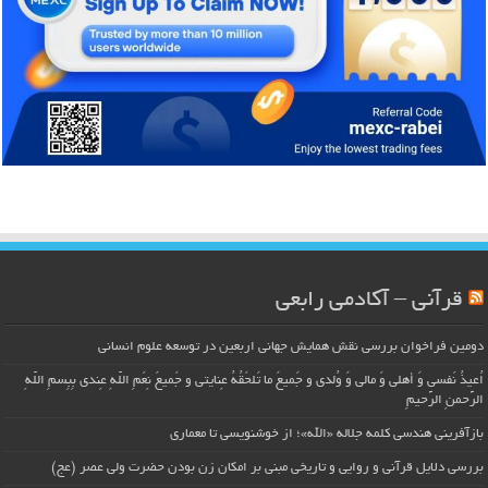
قرآنی – آکادمی رابعی
دومین فراخوان بررسی نقش همایش جهانی اربعین در توسعه علوم انسانی
اُعیذُ نَفسی وَ أهلی وَ مالی وَ وُلدی و جَمیعَ ما تَلحَقُهُ عِنایتی و جَمیعَ نِعَمِ اللّهِ عِندی بِبِسمِ اللّهِ
الرَّحمنِ الرَّحیمِ
بازآفرینی هندسی کلمه جلاله «الله»؛ از خوشنویسی تا معماری
بررسی دلایل قرآنی و روایی و تاریخی مبنی بر امکان زن بودن حضرت ولی عصر (عج)