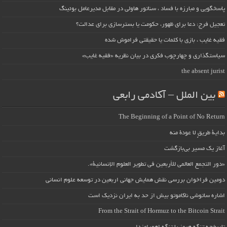
پاسخگویی و مبارزه با فساد ، سناتور هاولی در مقابل مدیرعامل بوئینگ
تعجیل فرج: دعا برای ظهور، حکومت یا بسترسازی برای عدالت؟
فقیه غایب ، بازی با کلمات یا حقیقتی فراموش شده
سیاستگذاری و چهارچوب فکری در بیان نظریه «فقیه غایب»
the absent jurist
بین الملل – آکادمی رابعی
The Beginning of a Point of No Return
بداية طريقٍ لا عودة منه
آغاز یک مسیر بی‌بازگشت
«دور التجمع العالمي للأربعين في تطوير العلوم الإنسانية».
دومین فراخوان بررسی نقش همایش جهانی اربعین در توسعه علوم انسانی
اشاره ساتوشی ناکاموتو بیش از حد به ایران نزدیک است
From the Strait of Hormuz to the Bitcoin Strait