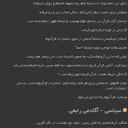
دعای حرز امام جواد با دستخط امام رضا علیهما السلام و روش استفاده
صلواتی برای حضرت زهرا (س) که زندگی شما را زیر و رو می‌کند
چیدمان آیات قرآن در راستای فهم مهدویت و مساله ظهور انجام شده است
گزارشی از موزه حرم بانوی کرامت
انتشار اپلیکیشن دستخط آسمانی از سوی انتشارات قرآنیوم
فضیلت‌ها و خواص سوره مبارکه “حمد”
نوحی که «دارِن آرونوفسکی» به تصویر کشیده است حتی پیامبر هم نیست
نرم افزار آنلاین قرآن کریم با دستخط منسوب به امام حسین علیه السلام منتشر شد
آیا شکل حروف هم در قرآن کریم حاوی پیام است ؟
تولید قلمهای اختصاصی برای هر کتاب وجه تمایز انتشارات قرآنیوم نسبت به سایر
انتشارات است
وبسایت قرآنیوم راه اندازی می شود
سیاسی – آکادمی رابعی
شگفت آن‌که هرمز به نقش زمین ، نماید چو «هشت» از نگار آفرین