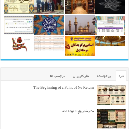
تازه
پرخواننده
نظر کاربران
برچسب ها
The Beginning of a Point of No Return
بداية طريقٍ لا عودة منه