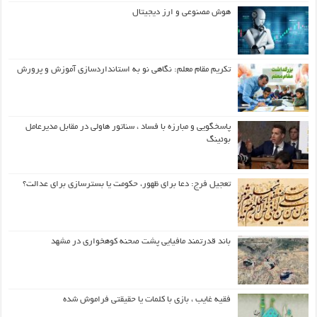
هوش مصنوعی و ارز دیجیتال
تکریم مقام معلم: نگاهی نو به استانداردسازی آموزش و پرورش
پاسخگویی و مبارزه با فساد ، سناتور هاولی در مقابل مدیرعامل
بوئینگ
تعجیل فرج: دعا برای ظهور، حکومت یا بسترسازی برای عدالت؟
باند قدرتمند مافیایی پشت صحنه کوهخواری در مشهد
فقیه غایب ، بازی با کلمات یا حقیقتی فراموش شده