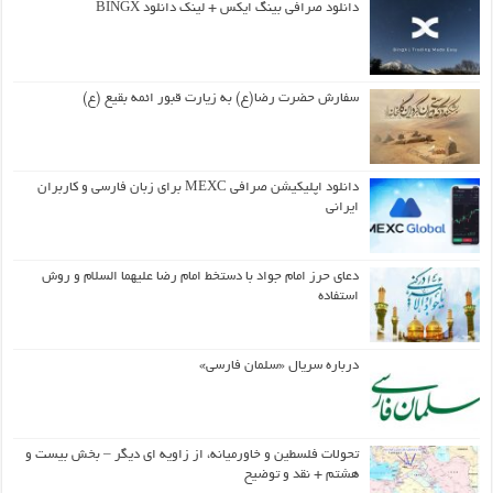
دانلود صرافی بینگ ایکس + لینک دانلود BINGX
سفارش حضرت رضا(ع) به زیارت قبور ائمه بقیع (ع)
دانلود اپلیکیشن صرافی MEXC برای زبان فارسی و کاربران
ایرانی
دعای حرز امام جواد با دستخط امام رضا علیهما السلام و روش
استفاده
درباره سریال «سلمان فارسی»
تحولات فلسطین و خاورمیانه، از زاویه ای دیگر – بخش بیست و
هشتم + نقد و توضیح