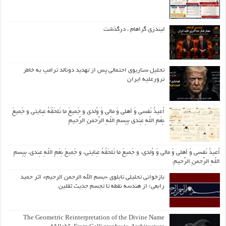
لیندزی گراهام ، درگذشت
تحلیل سناریوی احتمالی پس از تهدید دونالد ترامپ به خاطر
ترورعلیه ایران
اُعیذُ نَفسی وَ أهلی وَ مالی وَ وُلدی و جَمیعَ ما تَلحَقُهُ عِنایتی و جَمیعَ
نِعَمِ اللّهِ عِندی بِبِسمِ اللّهِ الرَّحمنِ الرَّحیمِ
اُعیذُ نَفسی وَ أهلی وَ مالی وَ وُلدی، و جَمیعَ ما تَلحَقُهُ عِنایتی، و جَمیعَ نِعَمِ اللّهِ عِندی، بِبِسمِ
اللّهِ الرَّحمنِ الرَّحیمِ.
بازخوانی تحلیلی تابلوی «بسم الله الرحمن الرحیم» اثر حمید
رابعی؛ از هندسه نقطه تا تجسم حدیث ثقلین
The Geometric Reinterpretation of the Divine Name