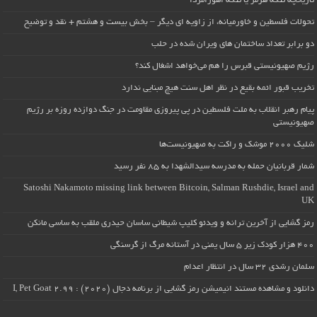
تاریخچه تنگه هرمز یا تنگه اهورامزدا
تحولات فلسطین و خاورمیانه، از زاویه ای دیگر – بخش بیست و هشتم + نقد و توضیح
دو برابر تعداد ساختمان های ویران شده در حلب
رژیم صهیونیستی قبرس را هم می‌خواهد اشغال کند؟
تخریب قبور ائمه بقیع در نظر اهل سنت هیچ مبنایی ندارد
پیام رهبر انقلاب به ملت فلسطین در پی پیروزی مقاومت در جنگ دوازده روزه بر رژیم
صهیونیستی
شلیک ۲۰۰۰ موشک و راکت به صهیونیست‌ها
شمار قربانیان حمله به مدرسه سیدالشهدا به ۸۵ نفر رسید
Satoshi Nakamoto missing link between Bitcoin, Salman Rushdie, Israel and
UK
رمز گشایی از آخرین ترانه و ویدئو کلیپ شیطانی ساسان حیدری ملقب به ساسی مانکن
۴۰۰ هزار کودک زیر ۵ سال یمنی در آستانه مرگ از گرسنگی
سلمان رشدی ۳۲ سال در انتظار اعدام
دانلود و مشاهده مستند انیمیشن رمز گشایی از برنامه دجال (۲۰۲۰) : I, Pet Goat 2.99