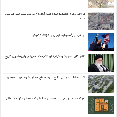
طراحی شهری محدوده قلعه وکیل‌آباد ۸۵ درصد پیشرفت فیزیکی
دارد
ترامپ: بازگشتیم تا ایران را مواخذه کنیم
کلام آقای علم‌الهدی! گزاره ای نادرست ، ناروا و وارونه‌گویی تاریخ
آغاز عملیات اجرائی تقاطع غیرهمسطح میدان شهید فهمیده مشهد
شرکت حمید رابعی در ششمین همایش کتاب سال حکومت اسلامی