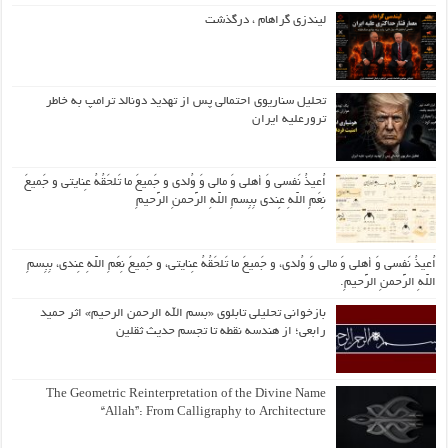
لیندزی گراهام ، درگذشت
تحلیل سناریوی احتمالی پس از تهدید دونالد ترامپ به خاطر
ترورعلیه ایران
اُعیذُ نَفسی وَ أهلی وَ مالی وَ وُلدی و جَمیعَ ما تَلحَقُهُ عِنایتی و جَمیعَ
نِعَمِ اللّهِ عِندی بِبِسمِ اللّهِ الرَّحمنِ الرَّحیمِ
اُعیذُ نَفسی وَ أهلی وَ مالی وَ وُلدی، و جَمیعَ ما تَلحَقُهُ عِنایتی، و جَمیعَ نِعَمِ اللّهِ عِندی، بِبِسمِ
اللّهِ الرَّحمنِ الرَّحیمِ.
بازخوانی تحلیلی تابلوی «بسم الله الرحمن الرحیم» اثر حمید
رابعی؛ از هندسه نقطه تا تجسم حدیث ثقلین
The Geometric Reinterpretation of the Divine Name
“Allah”: From Calligraphy to Architecture