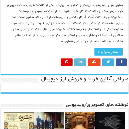
معاون وزیر راه‏ وشهرسازی در واکنش به اظهارنظر یکی از کاندیداهای ریاست جمهوری
درخصوص مشکل حاشینه‏نشینان شهر مشهد با بیان اینکه یک‏سوم مردم مشهد
حاشیه‏نشین هستند، گفت: آستان قدس رضوی مالک اراضی حاشیه شهر است؛ اما
برای حاشیه نشین‏ها سند صادر نمی‏کند. محمدسعید ایزدی افزود: برخی درمناظره‏ها
می‏گویند یکی از راهکارهای رفع مشکلات حاشیه‏نشینی اعطای مالکیت اراضی به این
ساکنان است؛ اما خودشان به این راهکار عمل نکرده‏اند. وی با بیان اینکه اعطای
مالکیت به حاشینه‏نشینان در اراضی متعلق به …
بیشتر بخوانید »
صرافی آنلاین خرید و فروش ارز دیجیتال
نوشته های تصویری/ویدیویی