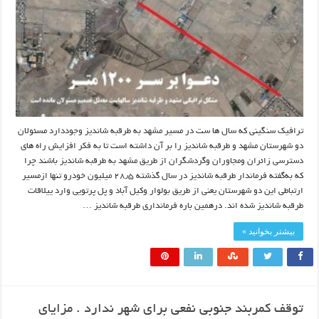
ترافیک سنگینی که سال ها ست در مسیر مشهد به طرقبه شاندیز وجوددارد مسئولان
دو شهرستان مشهد و طرقبه شاندیز را بر آن داشته است تا به فکر افزایش راه های
دسترسی زائران و‌مجاوران و‌گردشگران از طریق مشهد به طرقبه شاندیز باشند چرا
که به‌گفته فرماندار طرقبه شاندیز در سال گذشته ۲۸٫۵ میلیون خودرو تنها ازمسیر
ارتباطی این دو شهرستان یعنی از طریق بولوار وکیل آباد و پل پرتویی وارد ییلاقات
طرقبه شاندیز شده اند. درهمین باره فرمانداری طرقبه شاندیز …
بیشتر بخوانید »
توقف کمربند جنوبی نفعی برای شهر ندارد . مزایای