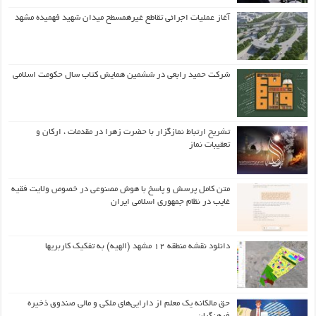
آغاز عملیات اجرائی تقاطع غیرهمسطح میدان شهید فهمیده مشهد
شرکت حمید رابعی در ششمین همایش کتاب سال حکومت اسلامی
تشریح ارتباط نمازگزار با حضرت زهرا در مقدمات ، ارکان و
تعقیبات نماز
متن کامل پرسش و پاسخ با هوش مصنوعی در خصوص ولایت فقیه
غایب در نظام جمهوری اسلامی ایران
دانلود نقشه منطقه ۱۲ مشهد (الهیه) به تفکیک کاربریها
حق مالکانه یک معلم از دارایی‌های ملکی و مالی صندوق ذخیره