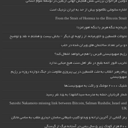
دومین فراخوان بررسی نقش همایش جهانی اربعین در توسعه علوم انسانی
اشاره ساتوشی ناکاموتو بیش از حد به ایران نزدیک است
From the Strait of Hormuz to the Bitcoin Strait
تاریخچه تنگه هرمز یا تنگه اهورامزدا
تحولات فلسطین و خاورمیانه، از زاویه ای دیگر – بخش بیست و هشتم + نقد و توضیح
دو برابر تعداد ساختمان های ویران شده در حلب
رژیم صهیونیستی قبرس را هم می‌خواهد اشغال کند؟
تخریب قبور ائمه بقیع در نظر اهل سنت هیچ مبنایی ندارد
پیام رهبر انقلاب به ملت فلسطین در پی پیروزی مقاومت در جنگ دوازده روزه بر رژیم
صهیونیستی
شلیک ۲۰۰۰ موشک و راکت به صهیونیست‌ها
شمار قربانیان حمله به مدرسه سیدالشهدا به ۸۵ نفر رسید
Satoshi Nakamoto missing link between Bitcoin, Salman Rushdie, Israel and
UK
رمز گشایی از آخرین ترانه و ویدئو کلیپ شیطانی ساسان حیدری ملقب به ساسی مانکن
۴۰۰ هزار کودک زیر ۵ سال یمنی در آستانه مرگ از گرسنگی