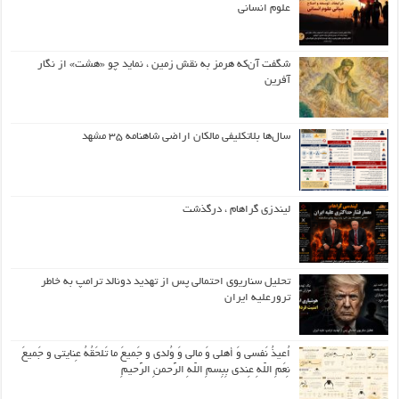
علوم انسانی
شگفت آن‌که هرمز به نقش زمین ، نماید چو «هشت» از نگار
آفرین
سال‌ها بلاتکلیفی مالکان اراضی شاهنامه ۳۵ مشهد
لیندزی گراهام ، درگذشت
تحلیل سناریوی احتمالی پس از تهدید دونالد ترامپ به خاطر
ترورعلیه ایران
اُعیذُ نَفسی وَ أهلی وَ مالی وَ وُلدی و جَمیعَ ما تَلحَقُهُ عِنایتی و جَمیعَ
نِعَمِ اللّهِ عِندی بِبِسمِ اللّهِ الرَّحمنِ الرَّحیمِ