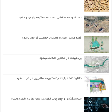
باند قدرتمند مافیایی پشت صحنه کوهخواری در مشهد
فقیه غایب ، بازی با کلمات یا حقیقتی فراموش شده
پل طبیعت در شاندیز احداث میشود
دانلود نقشه پایانه چندمنظوره مسافربری در غرب مشهد
سیاستگذاری و چهارچوب فکری در بیان نظریه «فقیه غایب»