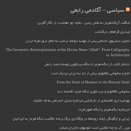
سیاسی – آکادمی رابعی
شگفت آن‌که هرمز به نقش زمین ، نماید چو «هشت» از نگار آفرین
لیندزی گراهام ، درگذشت
تحلیل سناریوی احتمالی پس از تهدید دونالد ترامپ به خاطر ترورعلیه ایران
The Geometric Reinterpretation of the Divine Name “Allah”: From Calligraphy
to Architecture
انتشار کتاب از تنگه هرمز تا تنگه بیت‌کوین توسط حمید رابعی
اشاره ساتوشی ناکاموتو بیش از حد به ایران نزدیک است
From the Strait of Hormuz to the Bitcoin Strait
ساتوشی ناکاموتو و بیت کوین تنگه جدید اقتصاد دنیا
بهره‌برداری اقتصادی از نارضایتی مردم و تبدیل اعتراض به کد تخفیف
تاریخچه تنگه هرمز یا تنگه اهورامزدا
چرایی و چگونگی ایجاد روندها در واگذاری برگ برنده حاکمیت تنگه هرمز به ایرانیان
مین ، آب و چه حکایتی است خونبهای دختران میناب