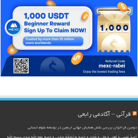
قرآنی – آکادمی رابعی
دومین فراخوان بررسی نقش همایش جهانی اربعین در توسعه علوم انسانی
اُعیذُ نَفسی وَ أهلی وَ مالی وَ وُلدی و جَمیعَ ما تَلحَقُهُ عِنایتی و جَمیعَ نِعَمِ اللّهِ عِندی بِبِسمِ اللّهِ