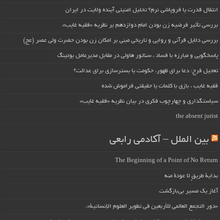
انتقال قدرت یا فروپاشی نرم؟ تحلیل امنیتی آینده ولایت در ایران
بررسی تأثیر فرضیه زن بودن امام دوازدهم بر نظریه «فقیه غایب»
بررسی دلایل قرآنی و روایی و تاریخی مبنی بر امکان زن بودن حضرت ولی عصر (عج)
پاسخگویی و مبارزه با فساد ، سناتور هاولی در مقابل مدیرعامل بوئینگ
تعجیل فرج: دعا برای ظهور، حکومت یا بسترسازی برای عدالت؟
فقیه غایب ، بازی با کلمات یا حقیقتی فراموش شده
سیاستگذاری و چهارچوب فکری در بیان نظریه «فقیه غایب»
the absent jurist
بین الملل – آکادمی رابعی
The Beginning of a Point of No Return
بداية طريقٍ لا عودة منه
آغاز یک مسیر بی‌بازگشت
«دور التجمع العالمي للأربعين في تطوير العلوم الإنسانية».