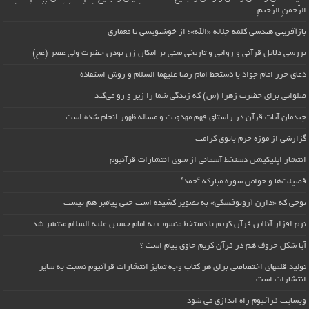
الرَّحمنِ الرَّحیمِ
بازآفرینی هندسی کلمه جلاله «الله»؛ از خوشنویسی تا معماری
بررسی دلایل قرآنی و روایی و تاریخی مبنی بر امکان زن بودن حضرت ولی عصر (عج)
دعای حرز امام جواد با دستخط امام رضا علیهما السلام و روش استفاده
صلواتی برای حضرت زهرا (س) که زندگی شما را زیر و رو می‌کند
چیدمان آیات قرآن در راستای فهم مهدویت و مساله ظهور انجام شده است
گزارشی از موزه حرم بانوی کرامت
انتشار اپلیکیشن دستخط آسمانی از سوی انتشارات قرآنیوم
فضیلت‌ها و خواص سوره مبارکه “حمد”
نوحی که «دارِن آرونوفسکی» به تصویر کشیده است حتی پیامبر هم نیست
نرم افزار آنلاین قرآن کریم با دستخط منسوب به امام حسین علیه السلام منتشر شد
آیا شکل حروف هم در قرآن کریم حاوی پیام است ؟
تولید قلمهای اختصاصی برای هر کتاب وجه تمایز انتشارات قرآنیوم نسبت به سایر
انتشارات است
وبسایت قرآنیوم راه اندازی می شود