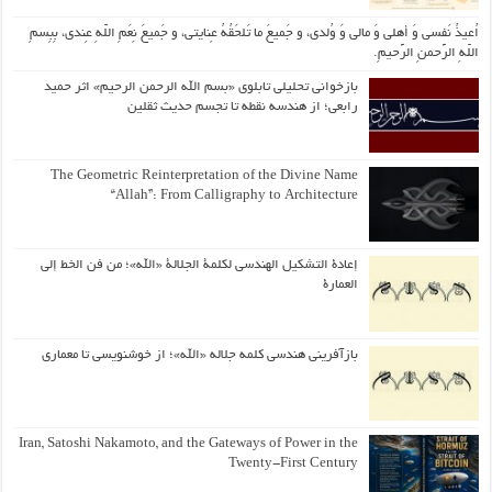
اُعیذُ نَفسی وَ أهلی وَ مالی وَ وُلدی، و جَمیعَ ما تَلحَقُهُ عِنایتی، و جَمیعَ نِعَمِ اللّهِ عِندی، بِبِسمِ
اللّهِ الرَّحمنِ الرَّحیمِ.
بازخوانی تحلیلی تابلوی «بسم الله الرحمن الرحیم» اثر حمید
رابعی؛ از هندسه نقطه تا تجسم حدیث ثقلین
The Geometric Reinterpretation of the Divine Name
“Allah”: From Calligraphy to Architecture
إعادة التشكيل الهندسي لكلمة الجلالة «الله»؛ من فن الخط إلى
العمارة
بازآفرینی هندسی کلمه جلاله «الله»؛ از خوشنویسی تا معماری
Iran, Satoshi Nakamoto, and the Gateways of Power in the
Twenty-First Century