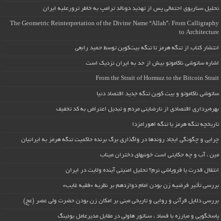
تحلیل سناریوی احتمالی پس از تهدید دونالد ترامپ به خاطر ترورعلیه ایران
The Geometric Reinterpretation of the Divine Name “Allah”: From Calligraphy
to Architecture
انتشار کتاب از تنگه هرمز تا تنگه بیت‌کوین توسط حمید رابعی
اشاره ساتوشی ناکاموتو بیش از حد به ایران نزدیک است
From the Strait of Hormuz to the Bitcoin Strait
ساتوشی ناکاموتو و بیت کوین تنگه جدید اقتصاد دنیا
بهره‌برداری اقتصادی از نارضایتی مردم و تبدیل اعتراض به کد تخفیف
تاریخچه تنگه هرمز یا تنگه اهورامزدا
چرایی و چگونگی ایجاد روندها در واگذاری برگ برنده حاکمیت تنگه هرمز به ایرانیان
مین ، آب و چه حکایتی است خونبهای دختران میناب
انتقال قدرت یا فروپاشی نرم؟ تحلیل امنیتی آینده ولایت در ایران
بررسی تأثیر فرضیه زن بودن امام دوازدهم بر نظریه «فقیه غایب»
بررسی دلایل قرآنی و روایی و تاریخی مبنی بر امکان زن بودن حضرت ولی عصر (عج)
پاسخگویی و مبارزه با فساد ، سناتور هاولی در مقابل مدیرعامل بوئینگ