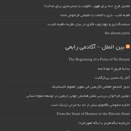
تعجیل فرج: دعا برای ظهور، حکومت یا بسترسازی برای عدالت؟
فقیه غایب ، بازی با کلمات یا حقیقتی فراموش شده
سیاستگذاری و چهارچوب فکری در بیان نظریه «فقیه غایب»
the absent jurist
بین الملل – آکادمی رابعی
The Beginning of a Point of No Return
بداية طريقٍ لا عودة منه
آغاز یک مسیر بی‌بازگشت
«دور التجمع العالمي للأربعين في تطوير العلوم الإنسانية».
دومین فراخوان بررسی نقش همایش جهانی اربعین در توسعه علوم انسانی
اشاره ساتوشی ناکاموتو بیش از حد به ایران نزدیک است
From the Strait of Hormuz to the Bitcoin Strait
تاریخچه تنگه هرمز یا تنگه اهورامزدا