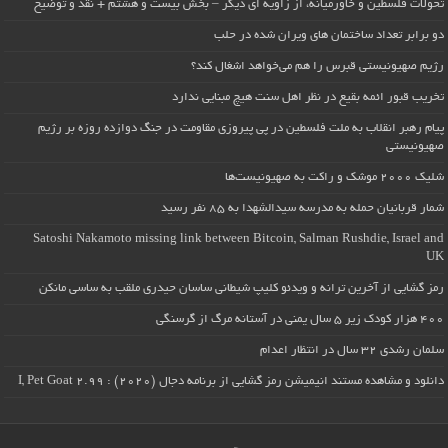
تحولات فلسطین و خاورمیانه، از زاویه ای دیگر – بخش بیست و هشتم + نقد و توضیح
دو برابر تعداد ساختمان های ویران شده در حلب
رژیم صهیونیستی قبرس را هم می‌خواهد اشغال کند؟
تخریب قبور ائمه بقیع در نظر اهل سنت هیچ مبنایی ندارد
پیام رهبر انقلاب به ملت فلسطین در پی پیروزی مقاومت در جنگ دوازده روزه بر رژیم
صهیونیستی
شلیک ۲۰۰۰ موشک و راکت به صهیونیست‌ها
شمار قربانیان حمله به مدرسه سیدالشهدا به ۸۵ نفر رسید
Satoshi Nakamoto missing link between Bitcoin, Salman Rushdie, Israel and
UK
رمز گشایی از آخرین ترانه و ویدئو کلیپ شیطانی ساسان حیدری ملقب به ساسی مانکن
۴۰۰ هزار کودک زیر ۵ سال یمنی در آستانه مرگ از گرسنگی
سلمان رشدی ۳۲ سال در انتظار اعدام
دانلود و مشاهده مستند انیمیشن رمز گشایی از برنامه دجال (۲۰۲۰) : I, Pet Goat 2.99