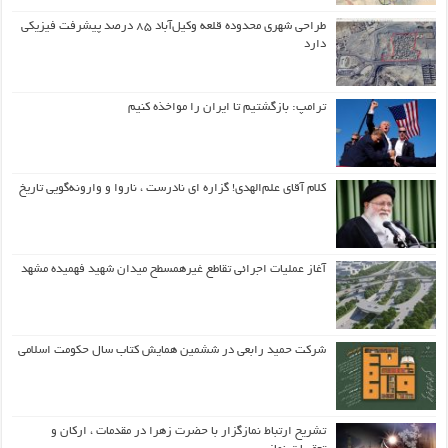
طراحی شهری محدوده قلعه وکیل‌آباد ۸۵ درصد پیشرفت فیزیکی
دارد
ترامپ: بازگشتیم تا ایران را مواخذه کنیم
کلام آقای علم‌الهدی! گزاره ای نادرست ، ناروا و وارونه‌گویی تاریخ
آغاز عملیات اجرائی تقاطع غیرهمسطح میدان شهید فهمیده مشهد
شرکت حمید رابعی در ششمین همایش کتاب سال حکومت اسلامی
تشریح ارتباط نمازگزار با حضرت زهرا در مقدمات ، ارکان و