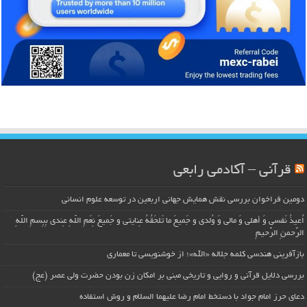
قرآنی – آکادمی رابعی
دومین فراخوان بررسی نقش همایش جهانی اربعین در توسعه علوم انسانی
اُعیذُ نَفسی وَ أهلی وَ مالی وَ وُلدی و جَمیعَ ما تَلحَقُهُ عِنایتی و جَمیعَ نِعَمِ اللّهِ عِندی بِبِسمِ اللّهِ
الرَّحمنِ الرَّحیمِ
بازآفرینی هندسی کلمه جلاله «الله»؛ از خوشنویسی تا معماری
بررسی دلایل قرآنی و روایی و تاریخی مبنی بر امکان زن بودن حضرت ولی عصر (عج)
دعای حرز امام جواد با دستخط امام رضا علیهما السلام و روش استفاده