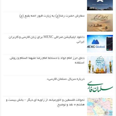
سفارش حضرت رضا(ع) به زیارت قبور ائمه بقیع (ع)
دانلود اپلیکیشن صرافی MEXC برای زبان فارسی و کاربران
ایرانی
دعای حرز امام جواد با دستخط امام رضا علیهما السلام و روش
استفاده
درباره سریال «سلمان فارسی»
تحولات فلسطین و خاورمیانه، از زاویه ای دیگر – بخش بیست و
هشتم + نقد و توضیح