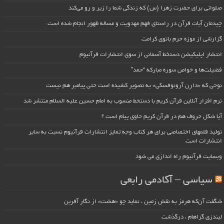
صلواتی برای حضرت زهرا (س) که زندگی شما را زیر و رو می‌کند
چیدمان آیات قرآن در راستای فهم مهدویت و مساله ظهور انجام شده است
گزارشی از موزه حرم بانوی کرامت
انتشار اپلیکیشن دستخط آسمانی از سوی انتشارات قرآنیوم
فضیلت‌ها و خواص سوره مبارکه “حمد”
نوحی که «دارِن آرونوفسکی» به تصویر کشیده است حتی پیامبر هم نیست
نرم افزار آنلاین قرآن کریم با دستخط منسوب به امام حسین علیه السلام منتشر شد
آیا شکل حروف هم در قرآن کریم حاوی پیام است ؟
تولید قلمهای اختصاصی برای هر کتاب وجه تمایز انتشارات قرآنیوم نسبت به سایر
انتشارات است
وبسایت قرآنیوم راه اندازی می شود
سیاسی – آکادمی رابعی
شگفت آن‌که هرمز به نقش زمین ، نماید چو «هشت» از نگار آفرین
لیندزی گراهام ، درگذشت