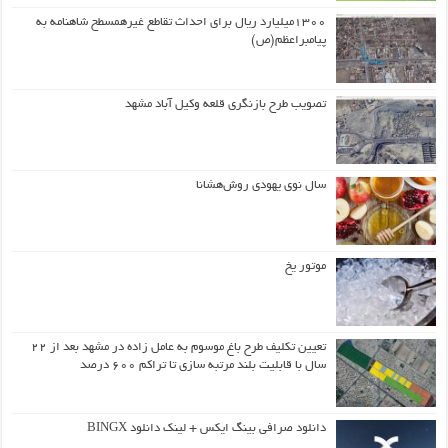
۱۳۰۰میلیارد ریال برای احداث تقاطع غیرهمسطح شاهنامه به
پیامبراعظم(ص)
تصویب طرح بازنگری قلعه وکیل آباد مشهد
سال نوی یهودی روش‌هشانا
موتور یخ
تعیین تکلیف طرح باغ موسوم به عامل زاده در مشهد بعد از ۲۲
سال با قابلیت بلند مرتبه سازی تا تراکم ۶۰۰ درصد
دانلود صرافی بینگ ایکس + لینک دانلود BINGX