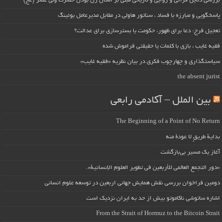
بررسی دلایل قرآنی و روایی و تاریخی مبنی بر امکان زن بودن حضرت ولی عصر (عج)
پاسخگویی و مبارزه با فساد ، سناتور هاولی در مقابل مدیرعامل بوئینگ
تعجیل فرج: دعا برای ظهور، حکومت یا بسترسازی برای عدالت؟
فقیه غایب ، بازی با کلمات یا حقیقتی فراموش شده
سیاستگذاری و چهارچوب فکری در بیان نظریه «فقیه غایب»
the absent jurist
بین الملل – آکادمی رابعی
The Beginning of a Point of No Return
بداية طريقٍ لا عودة منه
آغاز یک مسیر بی‌بازگشت
«دور التجمع العالمي للأربعين في تطوير العلوم الإنسانية».
دومین فراخوان بررسی نقش همایش جهانی اربعین در توسعه علوم انسانی
اشاره ساتوشی ناکاموتو بیش از حد به ایران نزدیک است
From the Strait of Hormuz to the Bitcoin Strait