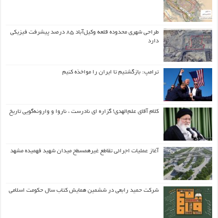
طراحی شهری محدوده قلعه وکیل‌آباد ۸۵ درصد پیشرفت فیزیکی
دارد
ترامپ: بازگشتیم تا ایران را مواخذه کنیم
کلام آقای علم‌الهدی! گزاره ای نادرست ، ناروا و وارونه‌گویی تاریخ
آغاز عملیات اجرائی تقاطع غیرهمسطح میدان شهید فهمیده مشهد
شرکت حمید رابعی در ششمین همایش کتاب سال حکومت اسلامی