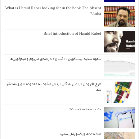
What is Hamid Rabei looking for in the book The Absent
Jurist?
Brief introduction of Hamid Rabei
سقوط شدید بیت کوین ؛ افت ۱۵ درصدی اتریوم و میم‌کوین‌ها
طرح افزودن اراضی پادگان ارتش مشهد به محدوده شهری منتشر
شد
«دیپ سیک» چیست؟
نقشه تدقیق گسل‌های مشهد