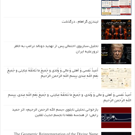
لیندزی گراهام ، درگذشت
تحلیل سناریوی احتمالی پس از تهدید دونالد ترامپ به خاطر
ترورعلیه ایران
اُعیذُ نَفسی وَ أهلی وَ مالی وَ وُلدی و جَمیعَ ما تَلحَقُهُ عِنایتی و جَمیعَ
نِعَمِ اللّهِ عِندی بِبِسمِ اللّهِ الرَّحمنِ الرَّحیمِ
اُعیذُ نَفسی وَ أهلی وَ مالی وَ وُلدی، و جَمیعَ ما تَلحَقُهُ عِنایتی، و جَمیعَ نِعَمِ اللّهِ عِندی، بِبِسمِ
اللّهِ الرَّحمنِ الرَّحیمِ.
بازخوانی تحلیلی تابلوی «بسم الله الرحمن الرحیم» اثر حمید
رابعی؛ از هندسه نقطه تا تجسم حدیث ثقلین
The Geometric Reinterpretation of the Divine Name