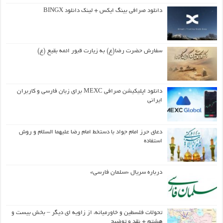
دانلود صرافی بینگ ایکس + لینک دانلود BINGX
سفارش حضرت رضا(ع) به زیارت قبور ائمه بقیع (ع)
دانلود اپلیکیشن صرافی MEXC برای زبان فارسی و کاربران
ایرانی
دعای حرز امام جواد با دستخط امام رضا علیهما السلام و روش
استفاده
درباره سریال «سلمان فارسی»
تحولات فلسطین و خاورمیانه، از زاویه ای دیگر – بخش بیست و
هشتم + نقد و توضیح