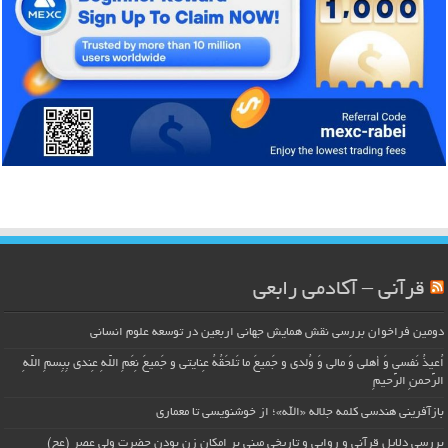
قرآنی – آکادمی رابعی
دومین فراخوان بررسی نقش همایش جهانی اربعین در توسعه علوم انسانی
اُعیذُ نَفسی وَ أهلی وَ مالی وَ وُلدی و جَمیعَ ما تَلحَقُهُ عِنایتی و جَمیعَ نِعَمِ اللّهِ عِندی بِبِسمِ اللّهِ
الرَّحمنِ الرَّحیمِ
بازآفرینی هندسی کلمه جلاله «الله»؛ از خوشنویسی تا معماری
بررسی دلایل قرآنی و روایی و تاریخی مبنی بر امکان زن بودن حضرت ولی عصر (عج)