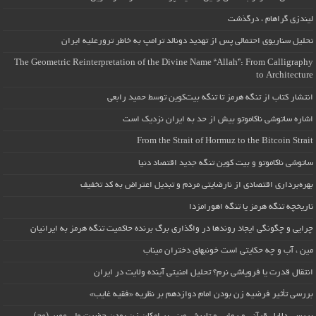
لیندزی گراهام ، درگذشت
تحلیل سناریوی احتمالی پس از تهدید دونالد ترامپ به خاطر ترورعلیه ایران
The Geometric Reinterpretation of the Divine Name “Allah”: From Calligraphy
to Architecture
انتشار کتاب از تنگه هرمز تا تنگه بیت‌کوین توسط حمید رابعی
اشاره ساتوشی ناکاموتو بیش از حد به ایران نزدیک است
From the Strait of Hormuz to the Bitcoin Strait
ساتوشی ناکاموتو و بیت کوین تنگه جدید اقتصاد دنیا
بهره‌برداری اقتصادی از نارضایتی مردم و تبدیل اعتراض به کد تخفیف
تاریخچه تنگه هرمز یا تنگه اهورامزدا
چرایی و چگونگی ایجاد روندها در واگذاری برگ برنده حاکمیت تنگه هرمز به ایرانیان
مین ، آب و چه حکایتی است خونبهای دختران میناب
انتقال قدرت یا فروپاشی نرم؟ تحلیل امنیتی آینده ولایت در ایران
بررسی تأثیر فرضیه زن بودن امام دوازدهم بر نظریه «فقیه غایب»