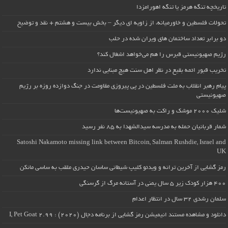
تاریخچه تنگه هرمز یا تنگه اهورامزدا
تحولات فلسطین و خاورمیانه، از زاویه ای دیگر – بخش بیست و هشتم + نقد و توضیح
دو برابر تعداد ساختمان های ویران شده در حلب
رژیم صهیونیستی قبرس را هم می‌خواهد اشغال کند؟
تخریب قبور ائمه بقیع در نظر اهل سنت هیچ مبنایی ندارد
پیام رهبر انقلاب به ملت فلسطین در پی پیروزی مقاومت در جنگ دوازده روزه بر رژیم
صهیونیستی
شلیک ۲۰۰۰ موشک و راکت به صهیونیست‌ها
شمار قربانیان حمله به مدرسه سیدالشهدا به ۸۵ نفر رسید
Satoshi Nakamoto missing link between Bitcoin, Salman Rushdie, Israel and
UK
رمز گشایی از آخرین ترانه و ویدئو کلیپ شیطانی ساسان حیدری ملقب به ساسی مانکن
۴۰۰ هزار کودک زیر ۵ سال یمنی در آستانه مرگ از گرسنگی
سلمان رشدی ۳۲ سال در انتظار اعدام
دانلود و مشاهده مستند انیمیشن رمز گشایی از برنامه دجال (۲۰۲۰) : I, Pet Goat 2.99