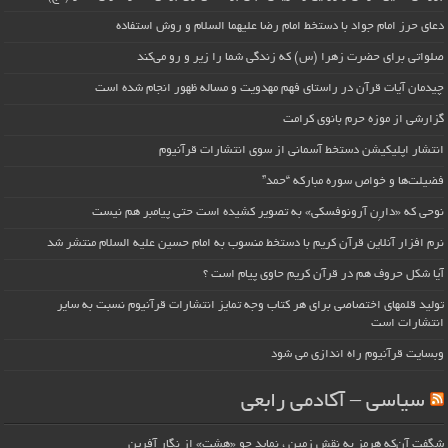
دعای حرز امام جواد با دستخط امام رضا علیهما السلام و روش استفاده
صلواتی برای حضرت زهرا (س) که زندگی شما را زیر و رو می‌کند
چیدمان آیات قرآن در راستای فهم مهدویت و مساله ظهور انجام شده است
گزارشی از موزه حرم بانوی کرامت
انتشار اپلیکیشن دستخط آسمانی از سوی انتشارات قرآنیوم
فضیلت‌ها و خواص سوره مبارکه “حمد”
نوحی که «دارِن آرونوفسکی» به تصویر کشیده است حتی پیامبر هم نیست
نرم افزار آنلاین قرآن کریم با دستخط منسوب به امام حسین علیه السلام منتشر شد
آیا شکل حروف هم در قرآن کریم حاوی پیام است ؟
تولید قلمهای اختصاصی برای هر کتاب وجه تمایز انتشارات قرآنیوم نسبت به سایر
انتشارات است
وبسایت قرآنیوم راه اندازی می شود
سیاسی – آکادمی رابعی
شگفت آن‌که هرمز به نقش زمین ، نماید چو «هشت» از نگار آفرین