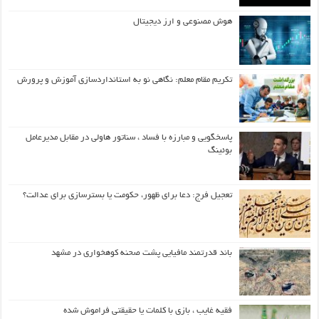
هوش مصنوعی و ارز دیجیتال
تکریم مقام معلم: نگاهی نو به استانداردسازی آموزش و پرورش
پاسخگویی و مبارزه با فساد ، سناتور هاولی در مقابل مدیرعامل
بوئینگ
تعجیل فرج: دعا برای ظهور، حکومت یا بسترسازی برای عدالت؟
باند قدرتمند مافیایی پشت صحنه کوهخواری در مشهد
فقیه غایب ، بازی با کلمات یا حقیقتی فراموش شده