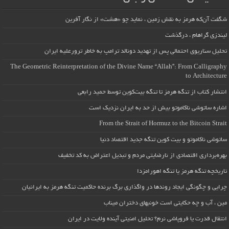
شگفت آن‌که هرمز به نقش زمین ، نماید چو «هشت» از نگار آفرین
لیندزی گراهام ، درگذشت
تحلیل سناریوی احتمالی پس از تهدید دونالد ترامپ به خاطر ترورعلیه ایران
The Geometric Reinterpretation of the Divine Name “Allah”: From Calligraphy
to Architecture
انتشار کتاب از تنگه هرمز تا تنگه بیت‌کوین توسط حمید رابعی
اشاره ساتوشی ناکاموتو بیش از حد به ایران نزدیک است
From the Strait of Hormuz to the Bitcoin Strait
ساتوشی ناکاموتو و بیت کوین تنگه جدید اقتصاد دنیا
بهره‌برداری اقتصادی از نارضایتی مردم و تبدیل اعتراض به کد تخفیف
تاریخچه تنگه هرمز یا تنگه اهورامزدا
چرایی و چگونگی ایجاد روندها در واگذاری برگ برنده حاکمیت تنگه هرمز به ایرانیان
مین ، آب و چه حکایتی است خونبهای دختران میناب
انتقال قدرت یا فروپاشی نرم؟ تحلیل امنیتی آینده ولایت در ایران