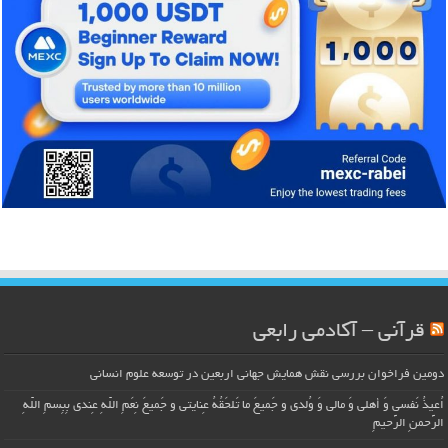
قرآنی – آکادمی رابعی
دومین فراخوان بررسی نقش همایش جهانی اربعین در توسعه علوم انسانی
اُعیذُ نَفسی وَ أهلی وَ مالی وَ وُلدی و جَمیعَ ما تَلحَقُهُ عِنایتی و جَمیعَ نِعَمِ اللّهِ عِندی بِبِسمِ اللّهِ
الرَّحمنِ الرَّحیمِ