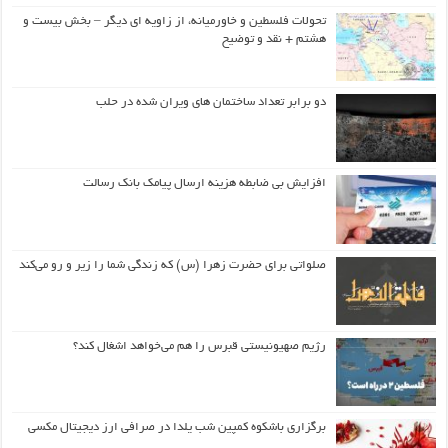
تحولات فلسطین و خاورمیانه، از زاویه ای دیگر – بخش بیست و
هشتم + نقد و توضیح
دو برابر تعداد ساختمان های ویران شده در حلب
افزایش بی ضابطه هزینه ارسال پیامک بانک رسالت
صلواتی برای حضرت زهرا (س) که زندگی شما را زیر و رو می‌کند
رژیم صهیونیستی قبرس را هم می‌خواهد اشغال کند؟
برگزاری باشکوه کمپین شب یلدا در صرافی ارز دیجیتال مکسی