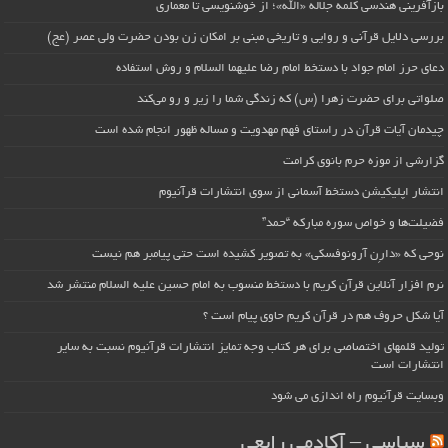
بازآفرینی هندسی کلمه جلاله «الله»؛ از خوشنویسی تا معماری
بررسی دلایل قرآنی و روایی و تاریخی مبنی بر امکان زن بودن حضرت ولی عصر (عج)
دعای حرز امام جواد با دستخط امام رضا علیهما السلام و روش استفاده
صلواتی برای حضرت زهرا (س) که زندگی شما را زیر و رو می‌کند
چیدمان آیات قرآن در راستای فهم مهدویت و مساله ظهور انجام شده است
گزارشی از موزه حرم بانوی کرامت
انتشار اپلیکیشن دستخط آسمانی از سوی انتشارات قرآنیوم
فضیلت‌ها و خواص سوره مبارکه “حمد”
نوحی که «دارِن آرونوفسکی» به تصویر کشیده است حتی پیامبر هم نیست
نرم افزار آنلاین قرآن کریم با دستخط منسوب به امام حسین علیه السلام منتشر شد
آیا شکل حروف هم در قرآن کریم حاوی پیام است ؟
تولید قلمهای اختصاصی برای هر کتاب وجه تمایز انتشارات قرآنیوم نسبت به سایر
انتشارات است
وبسایت قرآنیوم راه اندازی می شود
سیاسی – آکادمی رابعی