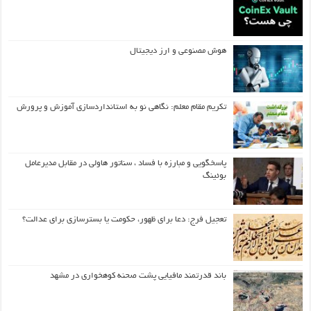
هوش مصنوعی و ارز دیجیتال
تکریم مقام معلم: نگاهی نو به استانداردسازی آموزش و پرورش
پاسخگویی و مبارزه با فساد ، سناتور هاولی در مقابل مدیرعامل
بوئینگ
تعجیل فرج: دعا برای ظهور، حکومت یا بسترسازی برای عدالت؟
باند قدرتمند مافیایی پشت صحنه کوهخواری در مشهد