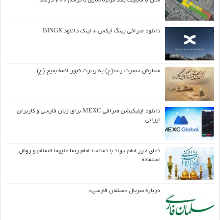
سال با قابلیت بلند مرتبه سازی تا تراکم ۶۰۰ درصد
دانلود صرافی بینگ ایکس + لینک دانلود BINGX
سفارش حضرت رضا(ع) به زیارت قبور ائمه بقیع (ع)
دانلود اپلیکیشن صرافی MEXC برای زبان فارسی و کاربران
ایرانی
دعای حرز امام جواد با دستخط امام رضا علیهما السلام و روش
استفاده
درباره سریال «سلمان فارسی»