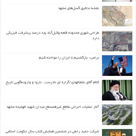
نقشه تدقیق گسل‌های مشهد
طراحی شهری محدوده قلعه وکیل‌آباد ۸۵ درصد پیشرفت فیزیکی
دارد
ترامپ: بازگشتیم تا ایران را مواخذه کنیم
کلام آقای علم‌الهدی! گزاره ای نادرست ، ناروا و وارونه‌گویی تاریخ
آغاز عملیات اجرائی تقاطع غیرهمسطح میدان شهید فهمیده مشهد
شرکت حمید رابعی در ششمین همایش کتاب سال حکومت اسلامی