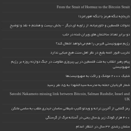
From the Strait of Hormuz to the Bitcoin Strait
تاریخچه تنگه هرمز یا تنگه اهورامزدا
تحولات فلسطین و خاورمیانه، از زاویه ای دیگر – بخش بیست و هشتم + نقد و توضیح
دو برابر تعداد ساختمان های ویران شده در حلب
رژیم صهیونیستی قبرس را هم می‌خواهد اشغال کند؟
تخریب قبور ائمه بقیع در نظر اهل سنت هیچ مبنایی ندارد
پیام رهبر انقلاب به ملت فلسطین در پی پیروزی مقاومت در جنگ دوازده روزه بر رژیم
صهیونیستی
شلیک ۲۰۰۰ موشک و راکت به صهیونیست‌ها
شمار قربانیان حمله به مدرسه سیدالشهدا به ۸۵ نفر رسید
Satoshi Nakamoto missing link between Bitcoin, Salman Rushdie, Israel and
UK
رمز گشایی از آخرین ترانه و ویدئو کلیپ شیطانی ساسان حیدری ملقب به ساسی مانکن
۴۰۰ هزار کودک زیر ۵ سال یمنی در آستانه مرگ از گرسنگی
سلمان رشدی ۳۲ سال در انتظار اعدام