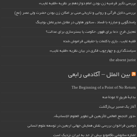
بررسی تأثیر فرضیه زن بودن امام دوازدهم بر نظریه «فقیه غایب»
بررسی دلایل قرآنی و روایی و تاریخی مبنی بر امکان زن بودن حضرت ولی عصر (عج)
پاسخگویی و مبارزه با فساد ، سناتور هاولی در مقابل مدیرعامل بوئینگ
تعجیل فرج: دعا برای ظهور، حکومت یا بسترسازی برای عدالت؟
فقیه غایب ، بازی با کلمات یا حقیقتی فراموش شده
سیاستگذاری و چهارچوب فکری در بیان نظریه «فقیه غایب»
the absent jurist
بین الملل – آکادمی رابعی
The Beginning of a Point of No Return
بداية طريقٍ لا عودة منه
آغاز یک مسیر بی‌بازگشت
«دور التجمع العالمي للأربعين في تطوير العلوم الإنسانية».
دومین فراخوان بررسی نقش همایش جهانی اربعین در توسعه علوم انسانی
اشاره ساتوشی ناکاموتو بیش از حد به ایران نزدیک است