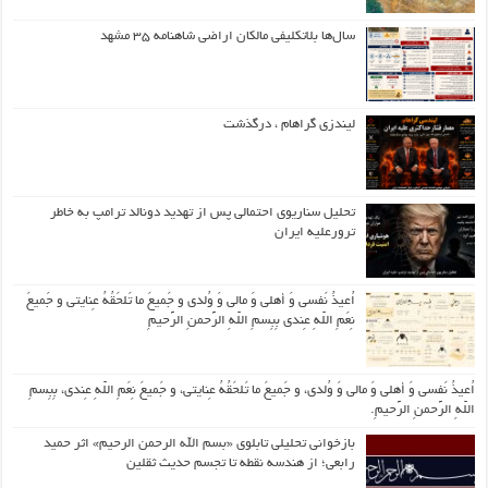
سال‌ها بلاتکلیفی مالکان اراضی شاهنامه ۳۵ مشهد
لیندزی گراهام ، درگذشت
تحلیل سناریوی احتمالی پس از تهدید دونالد ترامپ به خاطر
ترورعلیه ایران
اُعیذُ نَفسی وَ أهلی وَ مالی وَ وُلدی و جَمیعَ ما تَلحَقُهُ عِنایتی و جَمیعَ
نِعَمِ اللّهِ عِندی بِبِسمِ اللّهِ الرَّحمنِ الرَّحیمِ
اُعیذُ نَفسی وَ أهلی وَ مالی وَ وُلدی، و جَمیعَ ما تَلحَقُهُ عِنایتی، و جَمیعَ نِعَمِ اللّهِ عِندی، بِبِسمِ
اللّهِ الرَّحمنِ الرَّحیمِ.
بازخوانی تحلیلی تابلوی «بسم الله الرحمن الرحیم» اثر حمید
رابعی؛ از هندسه نقطه تا تجسم حدیث ثقلین