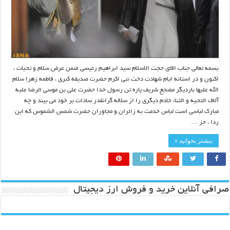
بسمه تعالی جناب اقای حجت الاسلام سید ابراهیم رئیسی ضمن عرض سلام و تحیات ،
اکنون و در استانه ایام شهادت دخت نبی اکرم حضرت صدیقه کبری ، فاطمه زهرا سلام
الله علیها باردیگر مضجع شریف پاره تن رسول خدا حضرت علی بن موسی الرضا علیه
آلاف التحیه و الثناء خادم دیگری را از سلاله گرانقدر سادات بر خود می بیند و چه
مبارک لباسی است لباس خدمت به زائران و مجاوران حضرت شمس الشموس که این
ردا ، جز …
بیشتر بخوانید »
صرافی آنلاین خرید و فروش ارز دیجیتال