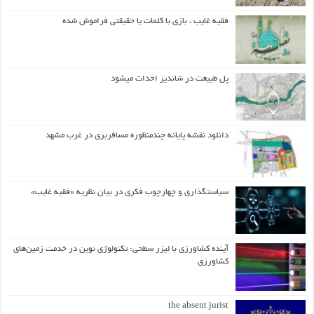
فقیه غایب ، بازی با کلمات یا حقیقتی فراموش شده
پل طبیعت در شاندیز احداث میشود
دانلود نقشه پایانه چندمنظوره مسافربری در غرب مشهد
سیاستگذاری و چهارچوب فکری در بیان نظریه «فقیه غایب»
آینده کشاورزی با لیزر سطحی: تکنولوژی نوین در خدمت زمین‌های
کشاورزی
the absent jurist