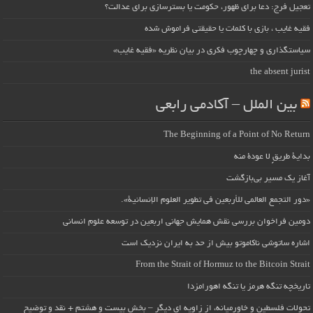
تعجیل فرج: دعا برای ظهور، حکومت یا بسترسازی برای عدالت؟
فقیه غایب ، بازی با کلمات یا حقیقتی فراموش شده
سیاستگذاری و چهارچوب فکری در بیان نظریه «فقیه غایب»
the absent jurist
بین الملل – آکادمی رابعی
The Beginning of a Point of No Return
بداية طريقٍ لا عودة منه
آغاز یک مسیر بی‌بازگشت
«دور التجمع العالمي للأربعين في تطوير العلوم الإنسانية».
دومین فراخوان بررسی نقش همایش جهانی اربعین در توسعه علوم انسانی
اشاره ساتوشی ناکاموتو بیش از حد به ایران نزدیک است
From the Strait of Hormuz to the Bitcoin Strait
تاریخچه تنگه هرمز یا تنگه اهورامزدا
تحولات فلسطین و خاورمیانه، از زاویه ای دیگر – بخش بیست و هشتم + نقد و توضیح