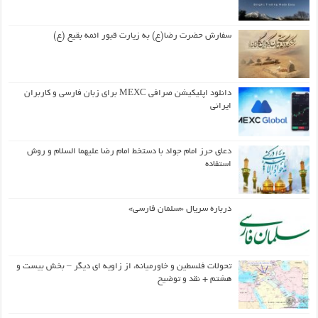
سفارش حضرت رضا(ع) به زیارت قبور ائمه بقیع (ع)
دانلود اپلیکیشن صرافی MEXC برای زبان فارسی و کاربران
ایرانی
دعای حرز امام جواد با دستخط امام رضا علیهما السلام و روش
استفاده
درباره سریال «سلمان فارسی»
تحولات فلسطین و خاورمیانه، از زاویه ای دیگر – بخش بیست و
هشتم + نقد و توضیح