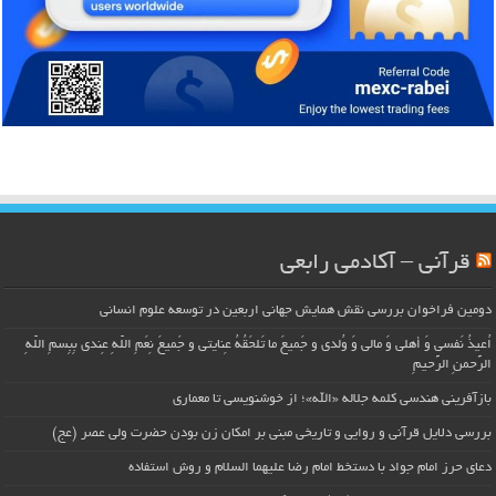
قرآنی – آکادمی رابعی
دومین فراخوان بررسی نقش همایش جهانی اربعین در توسعه علوم انسانی
اُعیذُ نَفسی وَ أهلی وَ مالی وَ وُلدی و جَمیعَ ما تَلحَقُهُ عِنایتی و جَمیعَ نِعَمِ اللّهِ عِندی بِبِسمِ اللّهِ
الرَّحمنِ الرَّحیمِ
بازآفرینی هندسی کلمه جلاله «الله»؛ از خوشنویسی تا معماری
بررسی دلایل قرآنی و روایی و تاریخی مبنی بر امکان زن بودن حضرت ولی عصر (عج)
دعای حرز امام جواد با دستخط امام رضا علیهما السلام و روش استفاده