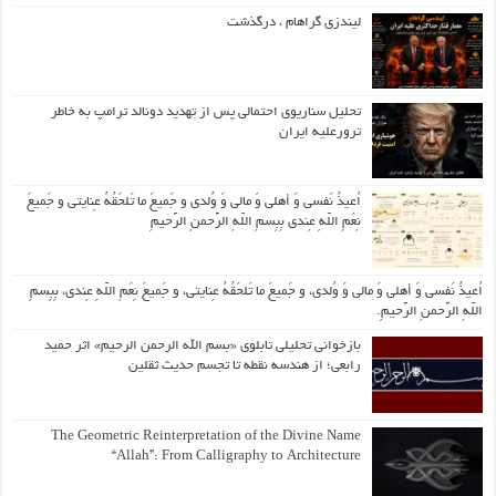
لیندزی گراهام ، درگذشت
تحلیل سناریوی احتمالی پس از تهدید دونالد ترامپ به خاطر
ترورعلیه ایران
اُعیذُ نَفسی وَ أهلی وَ مالی وَ وُلدی و جَمیعَ ما تَلحَقُهُ عِنایتی و جَمیعَ
نِعَمِ اللّهِ عِندی بِبِسمِ اللّهِ الرَّحمنِ الرَّحیمِ
اُعیذُ نَفسی وَ أهلی وَ مالی وَ وُلدی، و جَمیعَ ما تَلحَقُهُ عِنایتی، و جَمیعَ نِعَمِ اللّهِ عِندی، بِبِسمِ
اللّهِ الرَّحمنِ الرَّحیمِ.
بازخوانی تحلیلی تابلوی «بسم الله الرحمن الرحیم» اثر حمید
رابعی؛ از هندسه نقطه تا تجسم حدیث ثقلین
The Geometric Reinterpretation of the Divine Name
“Allah”: From Calligraphy to Architecture