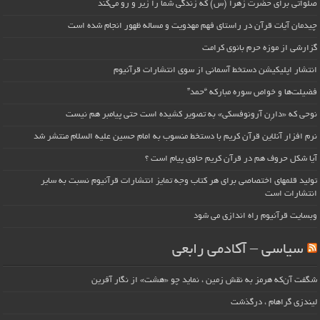
صلواتی برای حضرت زهرا (س) که زندگی شما را زیر و رو می‌کند
چیدمان آیات قرآن در راستای فهم مهدویت و مساله ظهور انجام شده است
گزارشی از موزه حرم بانوی کرامت
انتشار اپلیکیشن دستخط آسمانی از سوی انتشارات قرآنیوم
فضیلت‌ها و خواص سوره مبارکه “حمد”
نوحی که «دارِن آرونوفسکی» به تصویر کشیده است حتی پیامبر هم نیست
نرم افزار آنلاین قرآن کریم با دستخط منسوب به امام حسین علیه السلام منتشر شد
آیا شکل حروف هم در قرآن کریم حاوی پیام است ؟
تولید قلمهای اختصاصی برای هر کتاب وجه تمایز انتشارات قرآنیوم نسبت به سایر
انتشارات است
وبسایت قرآنیوم راه اندازی می شود
سیاسی – آکادمی رابعی
شگفت آن‌که هرمز به نقش زمین ، نماید چو «هشت» از نگار آفرین
لیندزی گراهام ، درگذشت