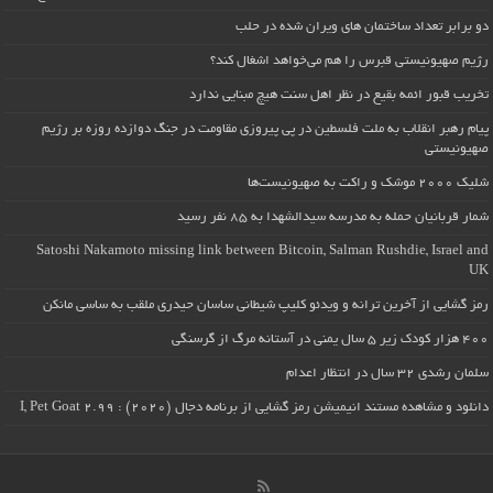
دو برابر تعداد ساختمان های ویران شده در حلب
رژیم صهیونیستی قبرس را هم می‌خواهد اشغال کند؟
تخریب قبور ائمه بقیع در نظر اهل سنت هیچ مبنایی ندارد
پیام رهبر انقلاب به ملت فلسطین در پی پیروزی مقاومت در جنگ دوازده روزه بر رژیم
صهیونیستی
شلیک ۲۰۰۰ موشک و راکت به صهیونیست‌ها
شمار قربانیان حمله به مدرسه سیدالشهدا به ۸۵ نفر رسید
Satoshi Nakamoto missing link between Bitcoin, Salman Rushdie, Israel and
UK
رمز گشایی از آخرین ترانه و ویدئو کلیپ شیطانی ساسان حیدری ملقب به ساسی مانکن
۴۰۰ هزار کودک زیر ۵ سال یمنی در آستانه مرگ از گرسنگی
سلمان رشدی ۳۲ سال در انتظار اعدام
دانلود و مشاهده مستند انیمیشن رمز گشایی از برنامه دجال (۲۰۲۰) : I, Pet Goat 2.99