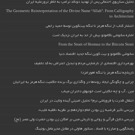
تحلیل سناریوی احتمالی پس از تهدید دونالد ترامپ به خاطر ترورعلیه ایران
The Geometric Reinterpretation of the Divine Name “Allah”: From Calligraphy
to Architecture
انتشار کتاب از تنگه هرمز تا تنگه بیت‌کوین توسط حمید رابعی
اشاره ساتوشی ناکاموتو بیش از حد به ایران نزدیک است
From the Strait of Hormuz to the Bitcoin Strait
ساتوشی ناکاموتو و بیت کوین تنگه جدید اقتصاد دنیا
بهره‌برداری اقتصادی از نارضایتی مردم و تبدیل اعتراض به کد تخفیف
تاریخچه تنگه هرمز یا تنگه اهورامزدا
چرایی و چگونگی ایجاد روندها در واگذاری برگ برنده حاکمیت تنگه هرمز به ایرانیان
مین ، آب و چه حکایتی است خونبهای دختران میناب
انتقال قدرت یا فروپاشی نرم؟ تحلیل امنیتی آینده ولایت در ایران
بررسی تأثیر فرضیه زن بودن امام دوازدهم بر نظریه «فقیه غایب»
بررسی دلایل قرآنی و روایی و تاریخی مبنی بر امکان زن بودن حضرت ولی عصر (عج)
پاسخگویی و مبارزه با فساد ، سناتور هاولی در مقابل مدیرعامل بوئینگ