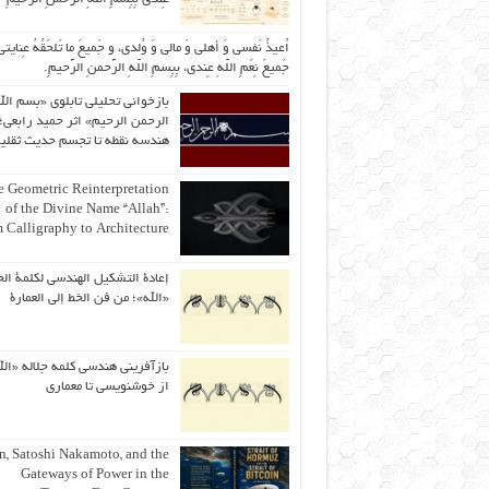
اُعیذُ نَفسی وَ أهلی وَ مالی وَ وُلدی، و جَمیعَ ما تَلحَقُهُ عِنایتی
جَمیعَ نِعَمِ اللّهِ عِندی، بِبِسمِ اللّهِ الرَّحمنِ الرَّحیمِ.
بازخوانی تحلیلی تابلوی «بسم الل
الرحمن الرحیم» اثر حمید رابعی؛ 
هندسه نقطه تا تجسم حدیث ثقلی
 Geometric Reinterpretation
of the Divine Name “Allah”:
 Calligraphy to Architecture
إعادة التشكيل الهندسي لكلمة الج
«الله»؛ من فن الخط إلى العمارة
بازآفرینی هندسی کلمه جلاله «الل
از خوشنویسی تا معماری
an, Satoshi Nakamoto, and the
Gateways of Power in the