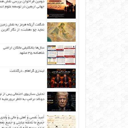
دومین فراخوان بررسی نقش هم
جهانی اربعین در توسعه علوم انس
شگفت آن‌که هرمز به نقش زمین 
نماید چو «هشت» از نگار آفرین
سال‌ها بلاتکلیفی مالکان اراضی
شاهنامه ۳۵ مشهد
لیندزی گراهام ، درگذشت
تحلیل سناریوی احتمالی پس از ت
دونالد ترامپ به خاطر ترورعلیه ا
اُعیذُ نَفسی وَ أهلی وَ مالی وَ وُلدی
جَمیعَ ما تَلحَقُهُ عِنایتی و جَمیعَ نِعَمِ 
عِندی بِبِسمِ اللّهِ الرَّحمنِ الرَّحیمِ