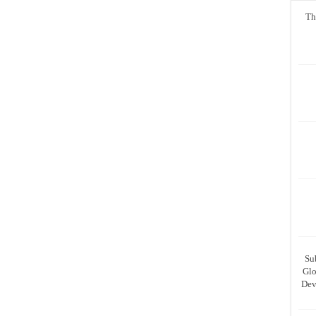
Th
Su
Glo
Dev