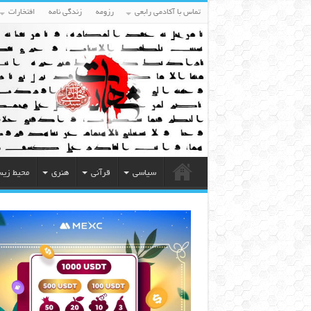
تماس با آکادمی رابعی
رزومه
زندگی نامه
افتخارات
سیاسی
قرآنی
هنری
محیط زی