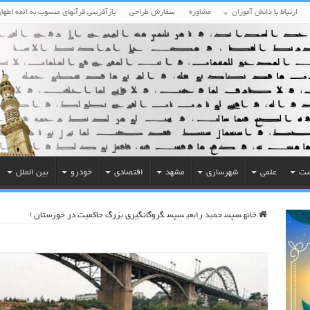
ارتباط با دانش آموزان
مشاوره
سفارش طراحی
بازآفرینی قرآنهای منسوب به ائمه اطهار
ست
علمی
شهرسازی
مشهد
اقتصادی
خودرو
بین الملل
خانه
سپس
حمید رابعی
سپس
گروگانگیری بزرگ حاکمیت در خوزستان !