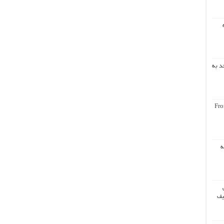
د به
Fro
ه
یف