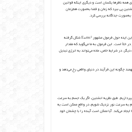
ی همه ناظرها یکسان است و دیگری اینکه قوانین
تین پی ببرد که زمان و فضا به‌صورت هم‌زمان
ا به‌صورت جداگانه بررسی کرد.
یکی از مفاهیم کلیدی در نظریه نسبیت، تبدیل ماده به انرژی و بالعکس است. این ایده حول فرمول مشهور E=mc² شکل گرفته
رژی، m نشان‌دهنده جرم و c ثابت سرعت نور در خلأ است. این فرمول به ما می‌گوید که مقدار
دیگر، در شرایط خاص، ماده می‌تواند به انرژی تبدیل
همند چگونه این فرآیند در دنیای واقعی رخ می‌دهد و
 بپردازیم. طبق نظریه انشتین، اگر یک جسم به سرعت
نیم به سرعت نور نزدیک شویم، در واقع ممکن است به
 ایجاد می‌کند. آیا ممکن است آینده را با چشمان خود