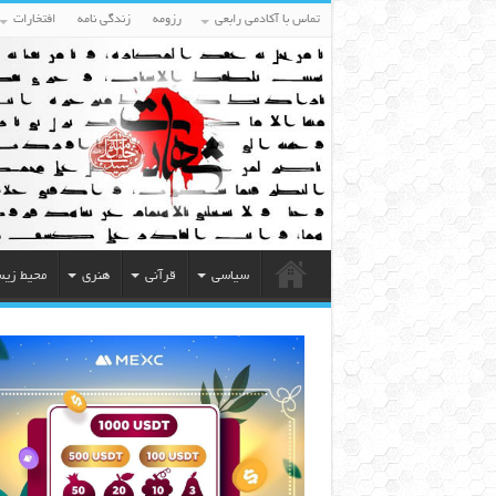
تماس با آکادمی رابعی
رزومه
زندگی نامه
افتخارات
سیاسی
قرآنی
هنری
محیط زی