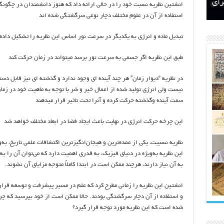
اتکلیفی مالکان اراضی شاهنامه ۳۵
ری
رای
انشتین نظریه نسبت خود را در حالی ارائه داد که هنوز دانشمندان در چگونگ
استفاده از آن در علوم مختلف دچار نوعی سرگشتگی شده اند
تبدیل ماده و انرژی به یکدیگر در سرعت نور اساس این نظریه را تشکیل داد
طبق این نظریه اگر جسمی به سرعت نور برسد میتواند در زمان حرکت کند
در نظریه “دیوار زمان” هر چند آینده ای وجود ندارد و گذشته ای نیز قابل دس
نیست ولی انرژی تولید شده از اعمال خیر و شر با توجه به ماهیت خود در زما
سمت آینده وگذشته حرکت کرده و آنرا تحت تاثیر قرار میدهند
این چرخه حرکت انرژی در نهایت باعث ایجاد فضا در ابعاد مختلف خواهد شد
نظریه نسبیت، یکی از عمده‌ترین و هیجان‌انگیزترین اکتشافات علمی تاریخ، ب
این نظریه به‌ویژه در دنیای فیزیک، به قدری اهمیت دارد که می‌توان آن را ب
به آن نیاز دارند، هرچند ممکن است در ابتدا کاملاً متوجه مزایای آن نشوند.
انشتین این نظریه را زمانی مطرح کرد که علم در مسیر پیشرفت و توسعه قرا
و استفاده از آن دچار سرگشتگی بودند. حالا ممکن است از خود بپرسید که چر
شده است که این نظریه مورد توجه قرار گیرد؟