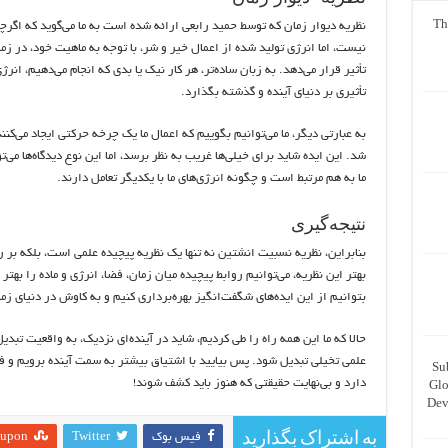
Th
نظریه دیوار زمان که توسط حمید رابعی ارائه شده است به ما می‌گوید که اگرچ
نیست، اما انرژی تولید شده از اعمال خیر و شر، با توجه به ماهیت خود، در 
تأثیر قرار می‌دهد. به زبان ساده‌تر، هر کار نیک یا بدی که انجام می‌دهیم، انر
تأثیری بر دنیای آینده و گذشته بگذارد.
به عبارتی دیگر، ما می‌توانیم بگوییم که اعمال ما یک چرخه حرکتی ایجاد می‌کنن
شد. این ایده شاید برای خیلی‌ها غریب به نظر برسد، اما این نوع دیدگاه‌ها می‌ت
ما به هم مرتبط است و چگونه انرژی‌های ما با یکدیگر تعامل دارند.
نتیجه‌گیری
بنابراین، نظریه نسبیت انشتین نه تنها یک نظریه پیچیده علمی است، بلکه بر ر
بهتر این نظریه، می‌توانیم روابط پیچیده میان زمان، فضا، انرژی و ماده را ب
بتوانیم از این ایده‌های شگفت‌انگیز بهره‌برداری کنیم و به کاوش در دنیای زم
حالا که ما این همه راه را طی کردیم، شاید در آینده‌ای نزدیک، به واقعیت تب
علمی تخیلی تبدیل شود. پس بیایید با اشتیاق بیشتر به سمت آینده برویم و 
Su
دارد و بی‌نهایت حقیقتی که هنوز باید کشف شوند!
Glo
Dev
به اشتراک بگذارید
فیس بوک
Twitter
eupon