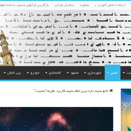
ارتباط با دانش آموزان
مشاوره
سفارش طراحی
بازآفرینی قرآنهای منسوب به ائمه اطهار
ست
علمی
شهرسازی
مشهد
اقتصادی
خودرو
بین الملل
خانه
سپس
تازه ترین مطلب
سپس
کاربرد نظریه “نسبیت”