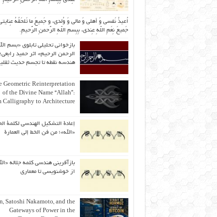
اُعیذُ نَفسی وَ أهلی وَ مالی وَ وُلدی، و جَمیعَ ما تَلحَقُهُ عِنایتی
جَمیعَ نِعَمِ اللّهِ عِندی، بِبِسمِ اللّهِ الرَّحمنِ الرَّحیمِ.
بازخوانی تحلیلی تابلوی «بسم الل
الرحمن الرحیم» اثر حمید رابعی؛ 
هندسه نقطه تا تجسم حدیث ثقلی
 Geometric Reinterpretation
of the Divine Name “Allah”:
 Calligraphy to Architecture
إعادة التشكيل الهندسي لكلمة الج
«الله»؛ من فن الخط إلى العمارة
بازآفرینی هندسی کلمه جلاله «الل
از خوشنویسی تا معماری
an, Satoshi Nakamoto, and the
Gateways of Power in the