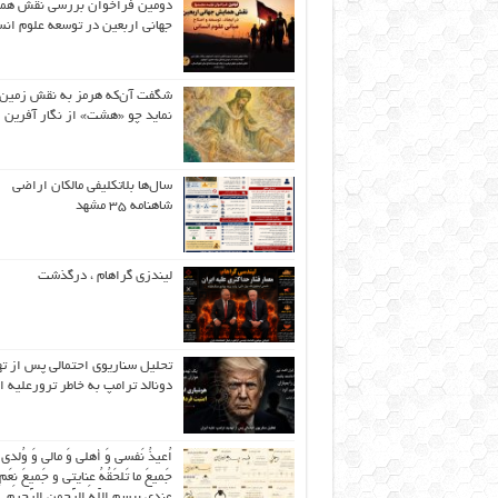
دومین فراخوان بررسی نقش هم
جهانی اربعین در توسعه علوم انس
شگفت آن‌که هرمز به نقش زمین 
نماید چو «هشت» از نگار آفرین
سال‌ها بلاتکلیفی مالکان اراضی
شاهنامه ۳۵ مشهد
لیندزی گراهام ، درگذشت
تحلیل سناریوی احتمالی پس از ت
دونالد ترامپ به خاطر ترورعلیه ا
اُعیذُ نَفسی وَ أهلی وَ مالی وَ وُلدی
جَمیعَ ما تَلحَقُهُ عِنایتی و جَمیعَ نِعَمِ 
عِندی بِبِسمِ اللّهِ الرَّحمنِ الرَّحیمِ