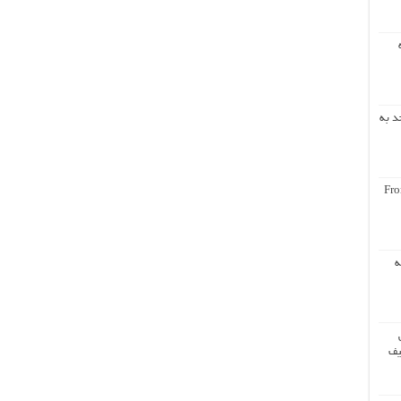
د به
Fro
ه
یف